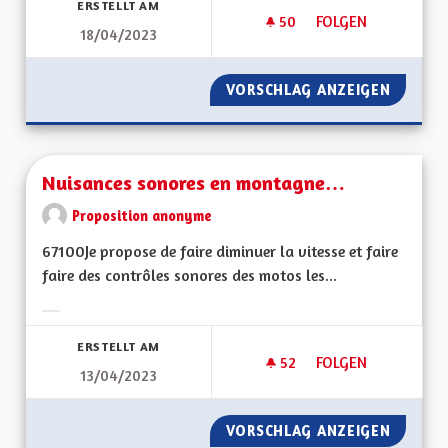
ERSTELLT AM
50
50 FOLLOWER
FOLGEN
18/04/2023
CONSOMMER MOINS
VORSCHLAG ANZEIGEN
CONSOM
Nuisances sonores en montagne…
Proposition anonyme
67100Je propose de faire diminuer la vitesse et faire
faire des contrôles sonores des motos les...
Ergebnisse nach Kategorie filtern:
ERSTELLT AM
52
52 FOLLOWER
FOLGEN
13/04/2023
NUISANCES SONOR
VORSCHLAG ANZEIGEN
NUISAN