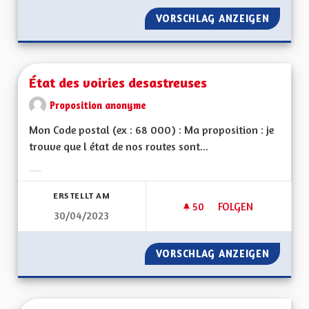
VORSCHLAG ANZEIGEN
AMÉLIO
État des voiries desastreuses
Proposition anonyme
Mon Code postal (ex : 68 000) : Ma proposition : je
trouve que l état de nos routes sont...
Ergebnisse nach Kategorie filtern:
ERSTELLT AM
50
50 FOLLOWER
FOLGEN
30/04/2023
ÉTAT DES VOIRIES 
VORSCHLAG ANZEIGEN
ÉTAT D