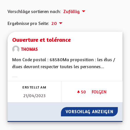
Vorschläge sortieren nach:
Zufällig
Ergebnisse pro Seite:
20
Ouverture et tolérance
THOMAS
Mon Code postal : 68580Ma proposition : les élus /
élues devront respecter toutes les personnes...
Ergebnisse nach Kategorie filtern:
ERSTELLT AM
50
50 FOLLOWER
FOLGEN
21/04/2023
OUVERTURE ET TO
VORSCHLAG ANZEIGEN
OUVERT