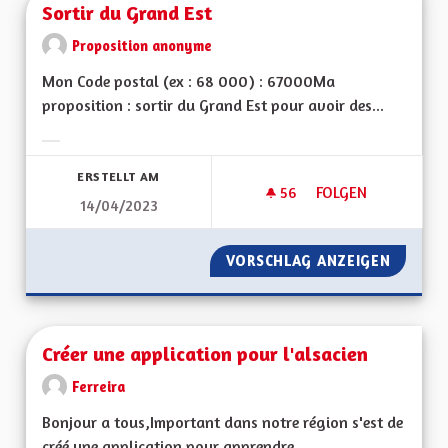
Sortir du Grand Est
Proposition anonyme
Mon Code postal (ex : 68 000) : 67000Ma
proposition : sortir du Grand Est pour avoir des...
Ergebnisse nach Kategorie filtern:
ERSTELLT AM
56
56 FOLLOWER
FOLGEN
14/04/2023
SORTIR DU GRAND 
VORSCHLAG ANZEIGEN
SORTIR
Créer une application pour l'alsacien
Ferreira
Bonjour a tous,Important dans notre région s'est de
créé une application pour apprendre...