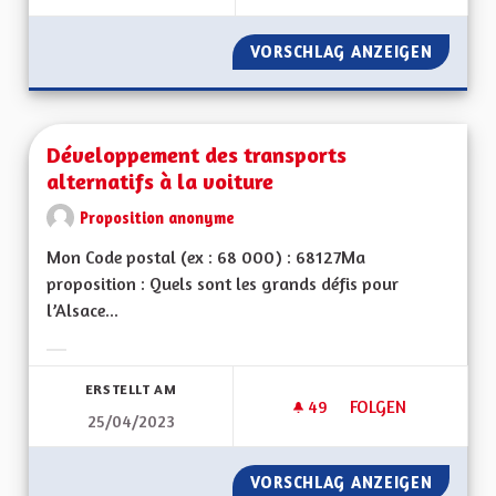
VORSCHLAG ANZEIGEN
S'ADAP
Développement des transports
alternatifs à la voiture
Proposition anonyme
Mon Code postal (ex : 68 000) : 68127Ma
proposition : Quels sont les grands défis pour
l’Alsace...
Ergebnisse nach Kategorie filtern:
ERSTELLT AM
49
49 FOLLOWER
FOLGEN
25/04/2023
DÉVELOPPEMENT DE
VORSCHLAG ANZEIGEN
DÉVELO