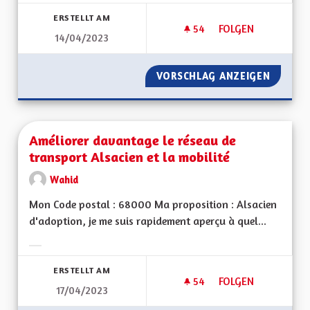
Ergebnisse nach Kategorie filtern:
ERSTELLT AM
54
54 FOLLOWER
FOLGEN
14/04/2023
RÉGION AUTONOME
VORSCHLAG ANZEIGEN
RÉGION
Améliorer davantage le réseau de
transport Alsacien et la mobilité
Wahid
Mon Code postal : 68000 Ma proposition : Alsacien
d'adoption, je me suis rapidement aperçu à quel...
Ergebnisse nach Kategorie filtern:
ERSTELLT AM
54
54 FOLLOWER
FOLGEN
17/04/2023
AMÉLIORER DAVANTA