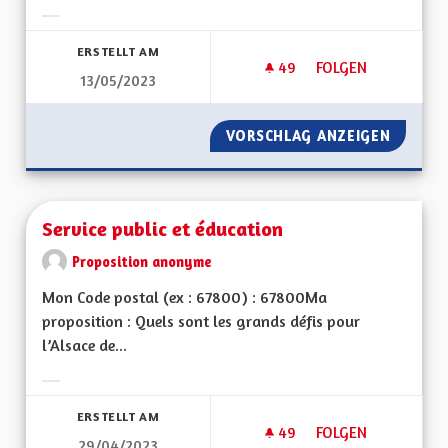
Ergebnisse nach Kategorie filtern:
ERSTELLT AM
49
49 FOLLOWER
FOLGEN
13/05/2023
ENSEIGNEMENT À L'
VORSCHLAG ANZEIGEN
ENSEIG
Service public et éducation
Proposition anonyme
Mon Code postal (ex : 67800) : 67800Ma
proposition : Quels sont les grands défis pour
l’Alsace de...
Ergebnisse nach Kategorie filtern:
ERSTELLT AM
49
49 FOLLOWER
FOLGEN
29/04/2023
SERVICE PUBLIC ET