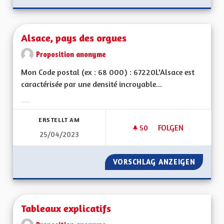
Alsace, pays des orgues
Proposition anonyme
Mon Code postal (ex : 68 000) : 67220L'Alsace est
caractérisée par une densité incroyable...
Ergebnisse nach Kategorie filtern:
ERSTELLT AM
50
50 FOLLOWER
FOLGEN
25/04/2023
ALSACE, PAYS DES 
VORSCHLAG ANZEIGEN
ALSACE
Tableaux explicatifs