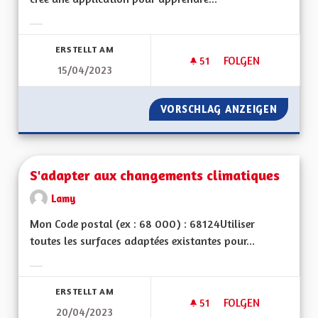
Ergebnisse nach Kategorie filtern:
ERSTELLT AM
51
51 FOLLOWER
FOLGEN
15/04/2023
CRÉER UNE APPLICA
VORSCHLAG ANZEIGEN
CRÉER 
S'adapter aux changements climatiques
Lamy
Mon Code postal (ex : 68 000) : 68124Utiliser
toutes les surfaces adaptées existantes pour...
Ergebnisse nach Kategorie filtern:
ERSTELLT AM
51
51 FOLLOWER
FOLGEN
20/04/2023
S'ADAPTER AUX CH