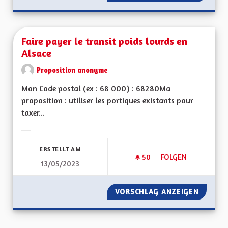
Faire payer le transit poids lourds en
Alsace
Proposition anonyme
Mon Code postal (ex : 68 000) : 68280Ma
proposition : utiliser les portiques existants pour
taxer...
Ergebnisse nach Kategorie filtern:
ERSTELLT AM
50
50 FOLLOWER
FOLGEN
13/05/2023
FAIRE PAYER LE TR
VORSCHLAG ANZEIGEN
FAIRE P