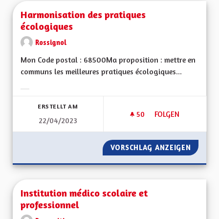
Harmonisation des pratiques
écologiques
Rossignol
Mon Code postal : 68500Ma proposition : mettre en
communs les meilleures pratiques écologiques...
Ergebnisse nach Kategorie filtern:
ERSTELLT AM
50
50 FOLLOWER
FOLGEN
22/04/2023
HARMONISATION DE
VORSCHLAG ANZEIGEN
HARMON
Institution médico scolaire et
professionnel