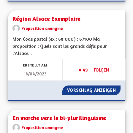
Région Alsace Exemplaire
Proposition anonyme
Mon Code postal (ex : 68 000) : 67100 Ma
proposition : Quels sont les grands défis pour
l’Alsace...
ERSTELLT AM
49
49 FOLLOWER
FOLGEN
18/04/2023
RÉGION ALSACE EX
VORSCHLAG ANZEIGEN
RÉGION
En marche vers le bi-plurilinguisme
Proposition anonyme