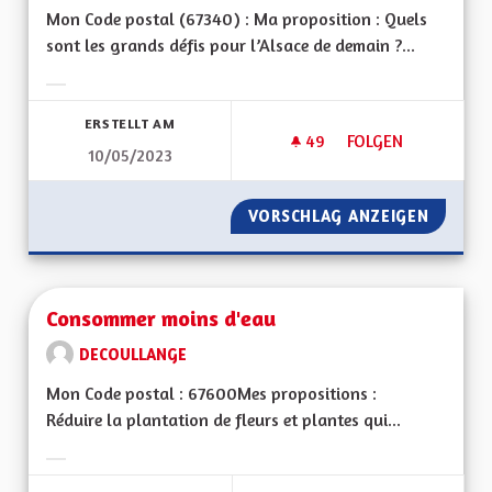
Mon Code postal (67340) : Ma proposition : Quels
sont les grands défis pour l’Alsace de demain ?...
Ergebnisse nach Kategorie filtern:
ERSTELLT AM
49
49 FOLLOWER
FOLGEN
10/05/2023
EN MARCHE VERS LE
VORSCHLAG ANZEIGEN
EN MAR
Consommer moins d'eau
DECOULLANGE
Mon Code postal : 67600Mes propositions :
Réduire la plantation de fleurs et plantes qui...
Ergebnisse nach Kategorie filtern: