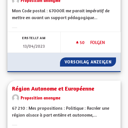
Proposition anonyme
Mon Code postal : 67000Il me parait impératif de
mettre en avant un support pédagogique...
Ergebnisse nach Kategorie filtern:
ERSTELLT AM
50
50 FOLLOWER
FOLGEN
13/04/2023
TABLEAUX EXPLICAT
VORSCHLAG ANZEIGEN
TABLEA
Région Autonome et Européenne
Proposition anonyme
67 210 : Mes propositions : Politique : Recréer une
région alsace à part entière et autonome,...