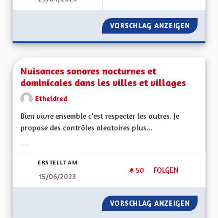
VORSCHLAG ANZEIGEN
SERVIC
Nuisances sonores nocturnes et
dominicales dans les villes et villages
Etheldred
Bien vivre ensemble c'est respecter les autres. Je
propose des contrôles aleatoires plus...
Ergebnisse nach Kategorie filtern:
ERSTELLT AM
50
50 FOLLOWER
FOLGEN
15/06/2023
NUISANCES SONORE
VORSCHLAG ANZEIGEN
NUISAN