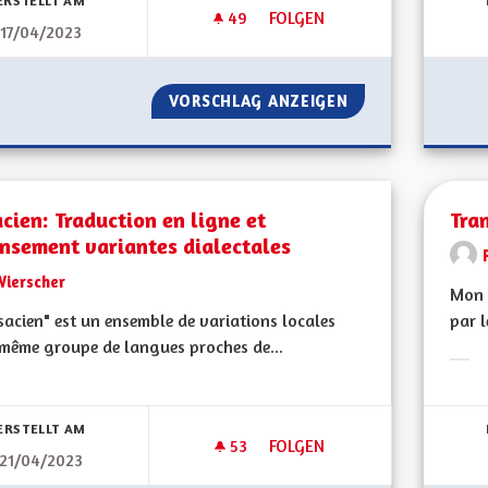
ERSTELLT AM
49
49 FOLLOWER
FOLGEN
17/04/2023
JE PROPOSE QUE LES ÉLUS PR
VORSCHLAG ANZEIGEN
JE PROPOSE QUE 
cien: Traduction en ligne et
Tra
nsement variantes dialectales
Wierscher
Mon 
lsacien" est un ensemble de variations locales
par l
même groupe de langues proches de...
Erge
bnisse nach Kategorie filtern:
ERSTELLT AM
53
53 FOLLOWER
FOLGEN
21/04/2023
ALSACIEN: TRADUCTION EN LI