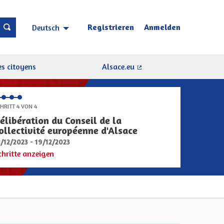
Registrieren
Anmelden
Deutsch
Choisir la langue
Sprache wählen
s citoyens
Alsace.eu
(Externer Link)
HRITT 4 VON 4
élibération du Conseil de la
ollectivité européenne d'Alsace
8/12/2023 - 19/12/2023
chritte anzeigen