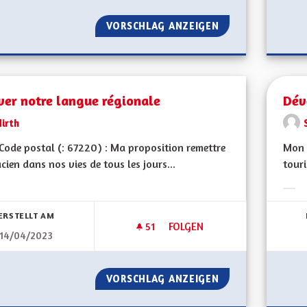
VORSCHLAG ANZEIGEN
ALSACIEN: TRADU
ver notre langue régionale
Dév
irth
ode postal (: 67220) : Ma proposition remettre
Mon 
acien dans nos vies de tous les jours...
touri
bnisse nach Kategorie filtern:
Erge
ERSTELLT AM
51
51 FOLLOWER
FOLGEN
14/04/2023
SAUVER NOTRE LANGUE RÉGI
VORSCHLAG ANZEIGEN
SAUVER NOTRE L