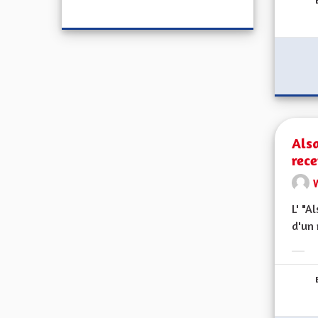
Alsa
rece
L' "A
d'un 
Erge