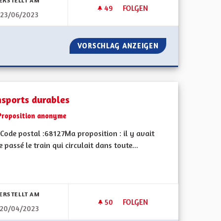
ERSTELLT AM
49
49 FOLLOWER
FOLGEN
23/06/2023
ENNENT À À LEUR CHARGE LES COÛTS DE N'IMPORTE QUEL MODIFIC
PROPOSITION VIE ASSOCIATIVE
LES ÉLUS PRENNENT À À LEUR CHARGE LES COÛTS DE N'IMPO
VORSCHLAG ANZEIGEN
PROPOSITION VIE
nsports durables
Proposition anonyme
Code postal :68127Ma proposition : il y avait
e passé le train qui circulait dans toute...
bnisse nach Kategorie filtern:
ERSTELLT AM
50
50 FOLLOWER
FOLGEN
20/04/2023
GNE ET RECENSEMENT VARIANTES DIALECTALES
TRANSPORTS DURABLES