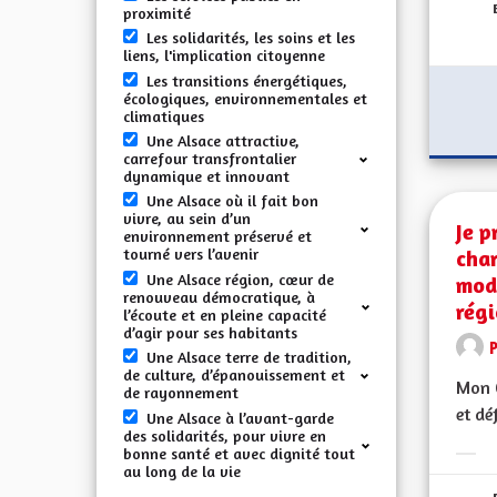
proximité
Les solidarités, les soins et les
liens, l'implication citoyenne
Les transitions énergétiques,
écologiques, environnementales et
climatiques
Une Alsace attractive,
carrefour transfrontalier
dynamique et innovant
Une Alsace où il fait bon
vivre, au sein d’un
Je p
environnement préservé et
char
tourné vers l’avenir
Une Alsace région, cœur de
modi
renouveau démocratique, à
régi
l’écoute et en pleine capacité
d’agir pour ses habitants
Une Alsace terre de tradition,
de culture, d’épanouissement et
Mon C
de rayonnement
et dé
Une Alsace à l’avant-garde
des solidarités, pour vivre en
bonne santé et avec dignité tout
Erge
au long de la vie