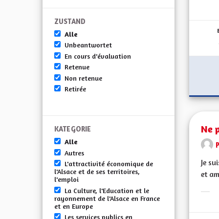
Erge
ZUSTAND
Alle
Unbeantwortet
En cours d'évaluation
Retenue
Non retenue
Retirée
Ne p
KATEGORIE
Alle
Autres
Je su
L'attractivité économique de
l'Alsace et de ses territoires,
et am
l'emploi
La Culture, l'Education et le
Erge
rayonnement de l'Alsace en France
et en Europe
Les services publics en