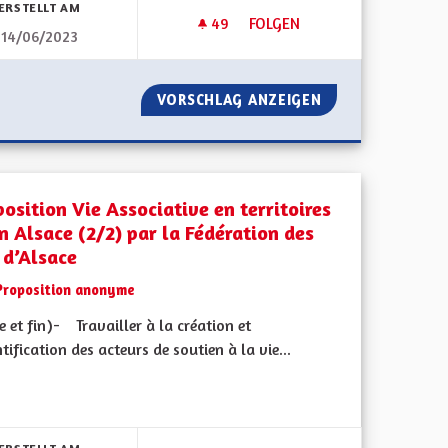
ERSTELLT AM
49
49 FOLLOWER
FOLGEN
14/06/2023
TRANSPORTS EN COMMUN GRA
U GRAND EST
VORSCHLAG ANZEIGEN
TRANSPORTS EN 
osition Vie Associative en territoires
n Alsace (2/2) par la Fédération des
 d’Alsace
Proposition anonyme
e et fin)- Travailler à la création et
ntification des acteurs de soutien à la vie...
bnisse nach Kategorie filtern: