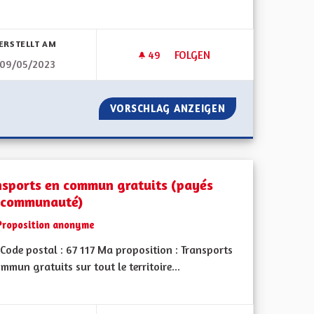
bnisse nach Kategorie filtern:
ERSTELLT AM
49
49 FOLLOWER
FOLGEN
09/05/2023
DYNAMIQUE TERRITORIALE ET V
D EST
VORSCHLAG ANZEIGEN
DYNAMIQUE TERRI
nsports en commun gratuits (payés
 communauté)
Proposition anonyme
Code postal : 67 117 Ma proposition : Transports
mmun gratuits sur tout le territoire...
bnisse nach Kategorie filtern: