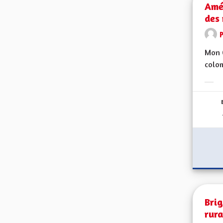
Amé
des
Mon C
colom
Erge
Brig
rura