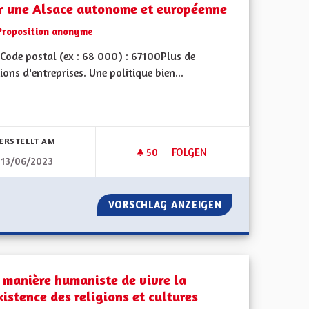
r une Alsace autonome et européenne
Proposition anonyme
Code postal (ex : 68 000) : 67100Plus de
ions d'entreprises. Une politique bien...
bnisse nach Kategorie filtern:
ERSTELLT AM
50
50 FOLLOWER
FOLGEN
13/06/2023
ES ÉNERGÉTIQUES DES MAISONS À COLOMBAGES
POUR UNE ALSACE AUTONOM
PERFORMANCES ÉNERGÉTIQUES DES MAISONS À COLOMBAGES
VORSCHLAG ANZEIGEN
POUR UNE ALSA
 manière humaniste de vivre la
istence des religions et cultures