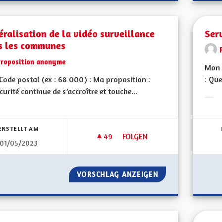
ralisation de la vidéo surveillance
Ser
s les communes
Proposition anonyme
Mon 
ode postal (ex : 68 000) : Ma proposition :
: Que
écurité continue de s’accroître et touche...
Erge
bnisse nach Kategorie filtern:
ERSTELLT AM
49
49 FOLLOWER
FOLGEN
01/05/2023
GÉNÉRALISATION DE LA VIDÉ
VORSCHLAG ANZEIGEN
GÉNÉRALISATION