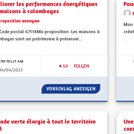
liorer les performances énergétiques
Pou
 maisons à colombages
Proposition anonyme
Mon 
ode postal 67118Ma proposition :Les maisons à
créat
bages sont un patrimoine à préserver...
Erge
bnisse nach Kategorie filtern:
ERSTELLT AM
50
50 FOLLOWER
FOLGEN
14/04/2023
AMÉLIORER LES PERFORMANC
VORSCHLAG ANZEIGEN
AMÉLIORER LES 
ade verte élargie à tout le territoire
Une
l
coex