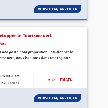
CTION EN LIGNE ET RECENSEMENT VARIANTES DIALECTALES
VORSCHLAG ANZEIGEN
TRANSPORTS DU
elopper le Tourisme vert
Suss
Code postal: Ma proposition : développer le
sme vert, nous habitons dans une région si...
bnisse nach Kategorie filtern:
ERSTELLT AM
52
52 FOLLOWER
FOLGEN
14/04/2023
ONALE
DÉVELOPPER LE TOURISME VE
ANGUE RÉGIONALE
VORSCHLAG ANZEIGEN
DÉVELOPPER LE 