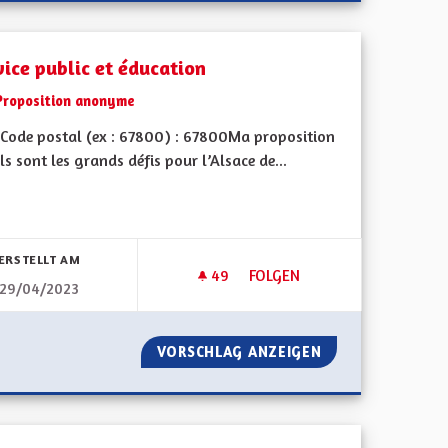
vice public et éducation
Proposition anonyme
Code postal (ex : 67800) : 67800Ma proposition
ls sont les grands défis pour l’Alsace de...
bnisse nach Kategorie filtern:
ERSTELLT AM
49
49 FOLLOWER
FOLGEN
29/04/2023
O SURVEILLANCE DANS LES COMMUNES
SERVICE PUBLIC ET ÉDUCATIO
 DE LA VIDÉO SURVEILLANCE DANS LES COMMUNES
VORSCHLAG ANZEIGEN
SERVICE PUBLIC 