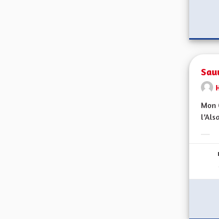
Sau
H
Mon C
l’Als
Erge