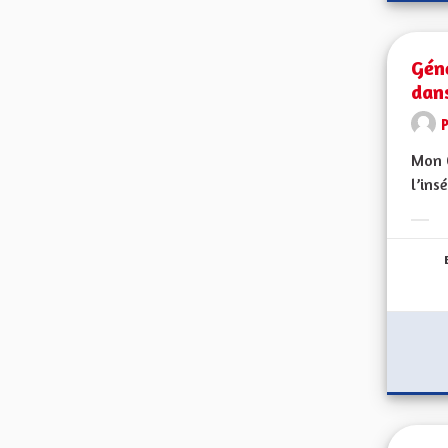
Géné
dan
Mon C
l’ins
Erge