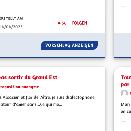
bnisse nach Kategorie filtern:
Erge
ERSTELLT AM
56
56 FOLLOWER
FOLGEN
14/04/2023
SORTIR DU GRAND EST
VORSCHLAG ANZEIGEN
SORTIR DU GRAN
as sortir du Grand Est
Tra
par
Proposition anonyme
is Alsacien et fier de l'être, je suis dialectophone
ateur d'amer sans...Ce qui me...
Mon 
en co
bnisse nach Kategorie filtern:
Erge