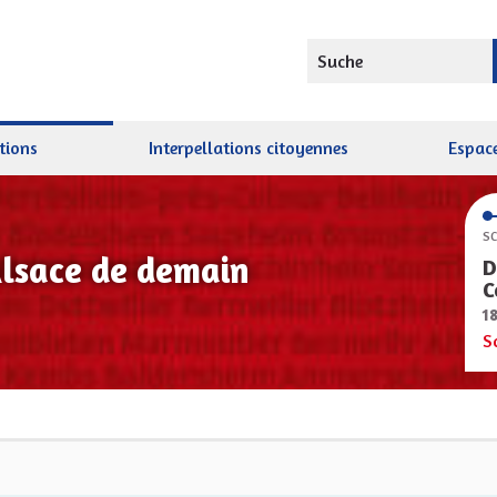
Suche
tions
Interpellations citoyennes
Espace
SC
Alsace de demain
D
C
1
S