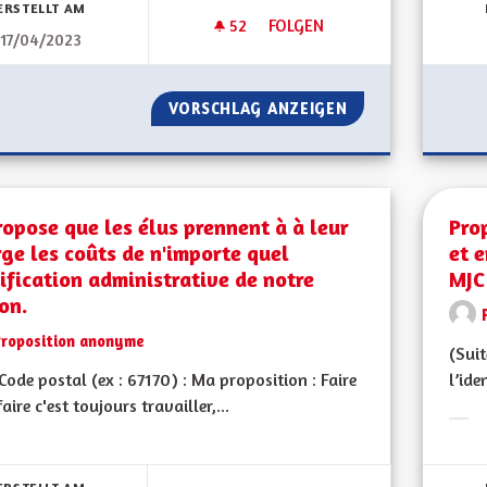
ERSTELLT AM
52
52 FOLLOWER
FOLGEN
17/04/2023
NE PAS SORTIR DU GRAND EST
VORSCHLAG ANZEIGEN
NE PAS SORTIR D
ropose que les élus prennent à à leur
Prop
ge les coûts de n'importe quel
et e
fication administrative de notre
MJC
on.
Proposition anonyme
(Suit
ode postal (ex : 67170) : Ma proposition : Faire
l’ide
faire c'est toujours travailler,...
Erge
bnisse nach Kategorie filtern: