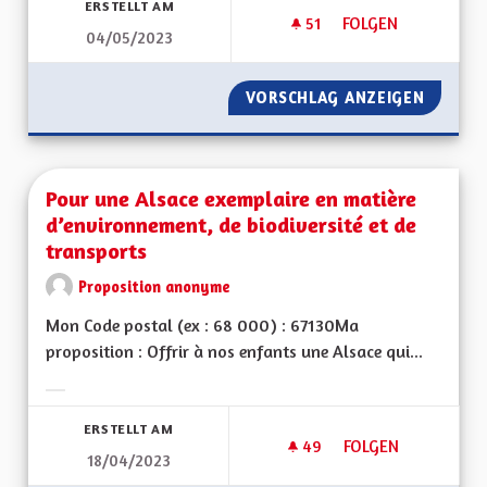
ERSTELLT AM
51
51 FOLLOWER
FOLGEN
04/05/2023
UNE ALSACE EURO
VORSCHLAG ANZEIGEN
UNE AL
Pour une Alsace exemplaire en matière
d’environnement, de biodiversité et de
transports
Proposition anonyme
Mon Code postal (ex : 68 000) : 67130Ma
proposition : Offrir à nos enfants une Alsace qui...
Ergebnisse nach Kategorie filtern:
ERSTELLT AM
49
49 FOLLOWER
FOLGEN
18/04/2023
POUR UNE ALSACE E