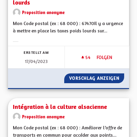
lourds
Proposition anonyme
Mon Code postal (ex : 68 000) : 67470Il y a urgence
à mettre en place les taxes poids lourds sur...
Ergebnisse nach Kategorie filtern:
ERSTELLT AM
54
54 FOLLOWER
FOLGEN
17/04/2023
INSTAURER RAPIDE
VORSCHLAG ANZEIGEN
INSTAU
Intégration à la culture alsacienne
Proposition anonyme
Mon Code postal (ex : 68 000) : Améliorer l’offre de
transports en commun pour accéder aux points...