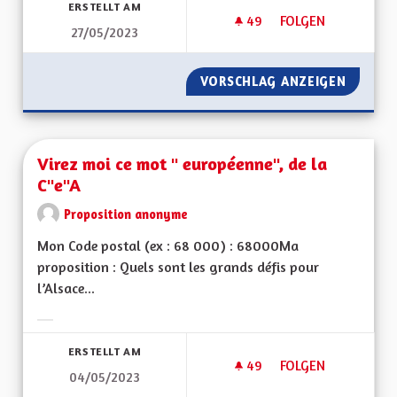
ERSTELLT AM
49
49 FOLLOWER
FOLGEN
27/05/2023
BUDGETS DÉPENSES
VORSCHLAG ANZEIGEN
BUDGET
Virez moi ce mot " européenne", de la
C"e"A
Proposition anonyme
Mon Code postal (ex : 68 000) : 68000Ma
proposition : Quels sont les grands défis pour
l’Alsace...
Ergebnisse nach Kategorie filtern:
ERSTELLT AM
49
49 FOLLOWER
FOLGEN
04/05/2023
VIREZ MOI CE MOT 