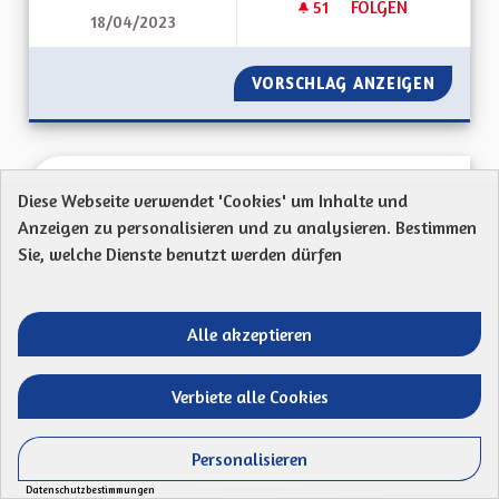
51
51 FOLLOWER
FOLGEN
18/04/2023
MONTRER L'EXEMPL
VORSCHLAG ANZEIGEN
MONTRE
Ne plus accepter n'importe quel projet en
Diese Webseite verwendet 'Cookies' um Inhalte und
matière d'énergie renouvelable
Anzeigen zu personalisieren und zu analysieren. Bestimmen
Marie Walter
Sie, welche Dienste benutzt werden dürfen
Mon Code postal : 67690Ma proposition : Ne pas
accepter les projets coûte que coûte sans prendre...
Alle akzeptieren
Ergebnisse nach Kategorie filtern:
Verbiete alle Cookies
ERSTELLT AM
51
51 FOLLOWER
FOLGEN
13/04/2023
NE PLUS ACCEPTER
Personalisieren
VORSCHLAG ANZEIGEN
NE PLU
Datenschutzbestimmungen