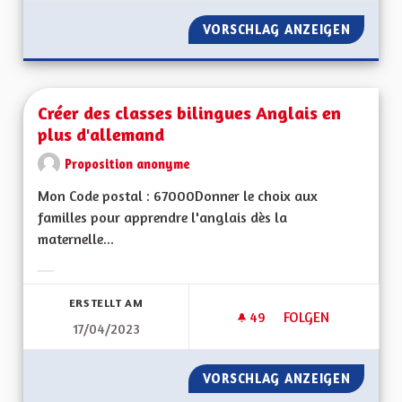
VORSCHLAG ANZEIGEN
VIREZ 
Créer des classes bilingues Anglais en
plus d'allemand
Proposition anonyme
Mon Code postal : 67000Donner le choix aux
familles pour apprendre l'anglais dès la
maternelle...
Ergebnisse nach Kategorie filtern:
ERSTELLT AM
49
49 FOLLOWER
FOLGEN
17/04/2023
CRÉER DES CLASSES
VORSCHLAG ANZEIGEN
CRÉER 