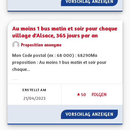
VORSCHLAG ANZEIGEN
USER DE
Au moins 1 bus matin et soir pour chaque
village d'Alsace, 365 jours par an
Proposition anonyme
Mon Code postal (ex : 68 000) : 68290Ma
proposition : Au moins 1 bus matin et soir pour
chaque...
Ergebnisse nach Kategorie filtern:
ERSTELLT AM
50
50 FOLLOWER
FOLGEN
21/04/2023
AU MOINS 1 BUS MA
VORSCHLAG ANZEIGEN
AU MOI