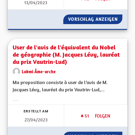
13/04/2023
UNE RÉGION PRÉSE
VORSCHLAG ANZEIGEN
UNE RÉ
User de l'avis de l'équivalent du Nobel
de géographie (M. Jacques Lévy, lauréat
du prix Vautrin-Lud)
Lakmi Âme-arche
Ma proposition consiste à user de l’avis de M.
Jacques Lévy, lauréat du prix Vautrin-Lud,...
Ergebnisse nach Kategorie filtern:
ERSTELLT AM
51
51 FOLLOWER
FOLGEN
27/04/2023
USER DE L'AVIS DE