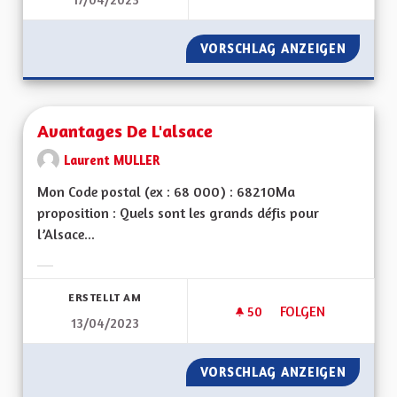
RÉSEAUX CYCLABLE
VORSCHLAG ANZEIGEN
RÉSEAU
Avantages De L'alsace
Laurent MULLER
Mon Code postal (ex : 68 000) : 68210Ma
proposition : Quels sont les grands défis pour
l’Alsace...
Ergebnisse nach Kategorie filtern:
ERSTELLT AM
50
50 FOLLOWER
FOLGEN
13/04/2023
AVANTAGES DE L'AL
VORSCHLAG ANZEIGEN
AVANTA