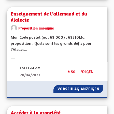
Enseignement de l’allemand et du
dialecte
Proposition anonyme
Mon Code postal (ex : 68 000) : 68310Ma
proposition : Quels sont les grands défis pour
l’Alsace...
Ergebnisse nach Kategorie filtern:
ERSTELLT AM
50
50 FOLLOWER
FOLGEN
20/04/2023
ENSEIGNEMENT DE L
VORSCHLAG ANZEIGEN
ENSEIG
Accéder à la propriété