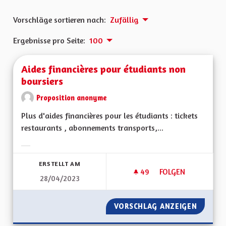
Vorschläge sortieren nach:
Zufällig
Ergebnisse pro Seite:
100
Aides financières pour étudiants non
boursiers
Proposition anonyme
Plus d'aides financières pour les étudiants : tickets
restaurants , abonnements transports,...
Ergebnisse nach Kategorie filtern:
ERSTELLT AM
49
49 FOLLOWER
FOLGEN
28/04/2023
AIDES FINANCIÈRE
VORSCHLAG ANZEIGEN
AIDES 