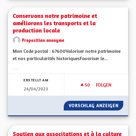
Conservons notre patrimoine et
améliorons les transports et la
production locale
Proposition anonyme
Mon Code postal : 67600Valoriser notre patrimoine
et nos particularités historiquesFavoriser le...
Ergebnisse nach Kategorie filtern:
ERSTELLT AM
50
50 FOLLOWER
FOLGEN
24/04/2023
CONSERVONS NOTRE
VORSCHLAG ANZEIGEN
CONSER
Soutien aux associtations et à la culture