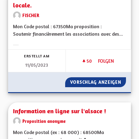
locale.
FISCHER
Mon Code postal : 67350Ma proposition :
Soutenir financièrement les associations avec des...
Ergebnisse nach Kategorie filtern:
ERSTELLT AM
50
50 FOLLOWER
FOLGEN
11/05/2023
SOUTIEN AUX ASSOC
VORSCHLAG ANZEIGEN
SOUTIE
Information en ligne sur l'alsace !
Proposition anonyme
Mon Code postal (ex : 68 000) : 68500Ma