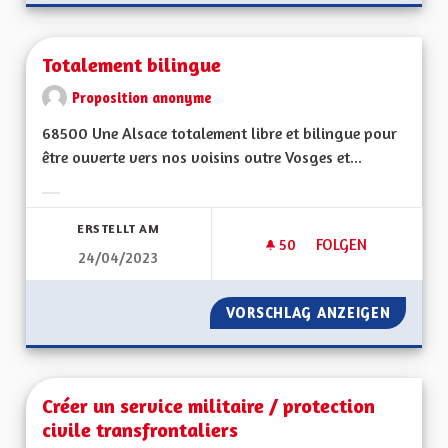
Totalement bilingue
Proposition anonyme
68500 Une Alsace totalement libre et bilingue pour
être ouverte vers nos voisins outre Vosges et...
Ergebnisse nach Kategorie filtern:
ERSTELLT AM
50
50 FOLLOWER
FOLGEN
24/04/2023
TOTALEMENT BILIN
VORSCHLAG ANZEIGEN
TOTALE
Créer un service militaire / protection
civile transfrontaliers