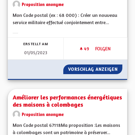
Proposition anonyme
Mon Code postal (ex : 68 000) : Créer un nouveau
service militaire effectué conjointement entre...
Ergebnisse nach Kategorie filtern:
ERSTELLT AM
49
49 FOLLOWER
FOLGEN
01/05/2023
CRÉER UN SERVICE 
VORSCHLAG ANZEIGEN
CRÉER U
Améliorer les performances énergétiques
des maisons à colombages
Proposition anonyme
Mon Code postal 67118Ma proposition :Les maisons
à colombages sont un patrimoine à préserver...