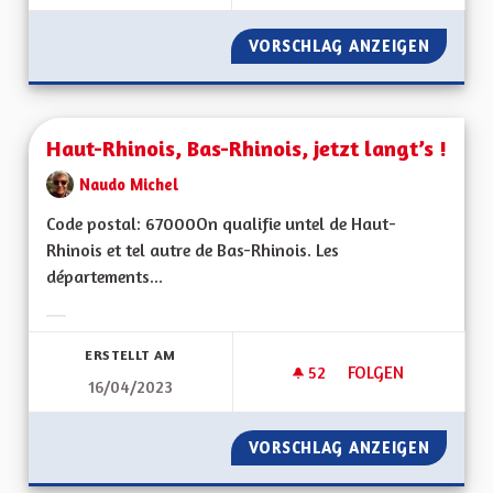
VORSCHLAG ANZEIGEN
EN MAR
Haut-Rhinois, Bas-Rhinois, jetzt langt’s !
Naudo Michel
Code postal: 67000On qualifie untel de Haut-
Rhinois et tel autre de Bas-Rhinois. Les
départements...
Ergebnisse nach Kategorie filtern:
ERSTELLT AM
52
52 FOLLOWER
FOLGEN
16/04/2023
HAUT-RHINOIS, BAS-
VORSCHLAG ANZEIGEN
HAUT-RH