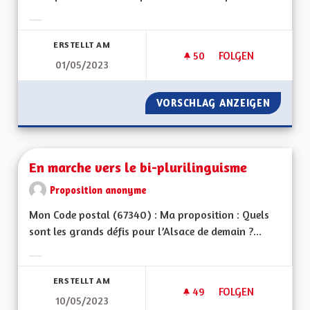
Ergebnisse nach Kategorie filtern:
ERSTELLT AM
50
50 FOLLOWER
FOLGEN
01/05/2023
INTÉGRATION À LA 
VORSCHLAG ANZEIGEN
INTÉGR
En marche vers le bi-plurilinguisme
Proposition anonyme
Mon Code postal (67340) : Ma proposition : Quels
sont les grands défis pour l’Alsace de demain ?...
Ergebnisse nach Kategorie filtern:
ERSTELLT AM
49
49 FOLLOWER
FOLGEN
10/05/2023
EN MARCHE VERS LE