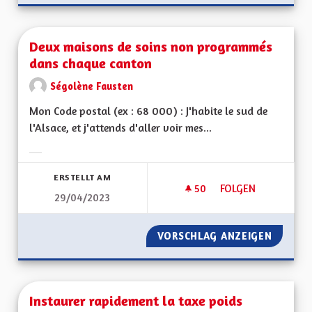
Deux maisons de soins non programmés
dans chaque canton
Ségolène Fausten
Mon Code postal (ex : 68 000) : J'habite le sud de
l'Alsace, et j'attends d'aller voir mes...
Ergebnisse nach Kategorie filtern:
ERSTELLT AM
50
50 FOLLOWER
FOLGEN
29/04/2023
DEUX MAISONS DE
VORSCHLAG ANZEIGEN
DEUX M
Instaurer rapidement la taxe poids