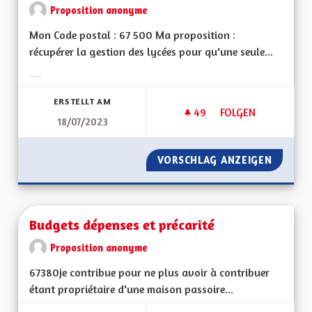
Proposition anonyme
Mon Code postal : 67 500 Ma proposition :
récupérer la gestion des lycées pour qu'une seule...
Ergebnisse nach Kategorie filtern:
ERSTELLT AM
49
49 FOLLOWER
FOLGEN
18/07/2023
GÉRER L'ENSEIGNEM
VORSCHLAG ANZEIGEN
GÉRER 
Budgets dépenses et précarité
Proposition anonyme
67380je contribue pour ne plus avoir à contribuer
étant propriétaire d'une maison passoire...