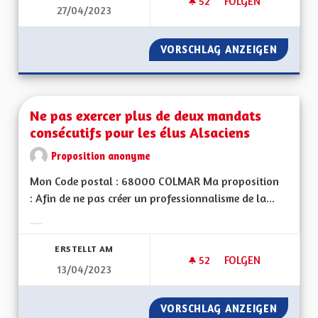
52
52 FOLLOWER
FOLGEN
27/04/2023
UNE PERSONNALITÉ
VORSCHLAG ANZEIGEN
UNE PE
Ne pas exercer plus de deux mandats
consécutifs pour les élus Alsaciens
Proposition anonyme
Mon Code postal : 68000 COLMAR Ma proposition
: Afin de ne pas créer un professionnalisme de la...
Ergebnisse nach Kategorie filtern:
ERSTELLT AM
52
52 FOLLOWER
FOLGEN
13/04/2023
NE PAS EXERCER P
VORSCHLAG ANZEIGEN
NE PAS