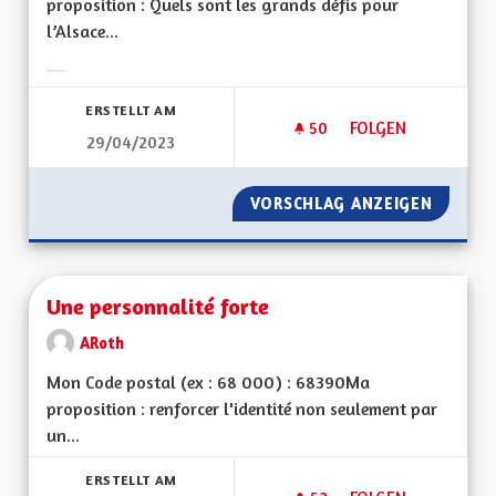
proposition : Quels sont les grands défis pour
l’Alsace...
Ergebnisse nach Kategorie filtern:
ERSTELLT AM
50
50 FOLLOWER
FOLGEN
29/04/2023
TRANSIT POIDS LOU
VORSCHLAG ANZEIGEN
TRANSI
Une personnalité forte
ARoth
Mon Code postal (ex : 68 000) : 68390Ma
proposition : renforcer l'identité non seulement par
un...
ERSTELLT AM