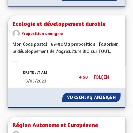
Ecologie et développement durable
Proposition anonyme
Mon Code postal : 67480Ma proposition : Favoriser
le développement de l'agriculture BIO sur TOUT...
Ergebnisse nach Kategorie filtern:
ERSTELLT AM
50
50 FOLLOWER
FOLGEN
13/05/2023
ECOLOGIE ET DÉVE
VORSCHLAG ANZEIGEN
ECOLOG
Région Autonome et Européenne