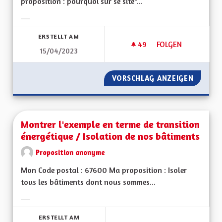
proposition : pourquoi sur se site"...
Ergebnisse nach Kategorie filtern:
ERSTELLT AM
49
49 FOLLOWER
FOLGEN
15/04/2023
INFORMATION EN LI
VORSCHLAG ANZEIGEN
INFORMA
Montrer l'exemple en terme de transition
énergétique / Isolation de nos bâtiments
Proposition anonyme
Mon Code postal : 67600 Ma proposition : Isoler
tous les bâtiments dont nous sommes...
Ergebnisse nach Kategorie filtern:
ERSTELLT AM