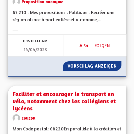
Proposition anonyme
67 210 : Mes propositions : Politique : Recréer une
région alsace à part entière et autonome,...
Ergebnisse nach Kategorie filtern:
ERSTELLT AM
54
54 FOLLOWER
FOLGEN
14/04/2023
RÉGION AUTONOME
VORSCHLAG ANZEIGEN
RÉGION
Faciliter et encourager le transport en
vélo, notamment chez les collégiens et
lycéens
coucou
Mon Code postal: 68220En parallèle à la création et