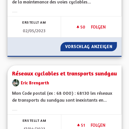
de la maintenance des voies cyclables...
Ergebnisse nach Kategorie filtern:
ERSTELLT AM
50
50 FOLLOWER
FOLGEN
02/05/2023
FACILITER ET ENCO
VORSCHLAG ANZEIGEN
FACILI
Réseaux cyclables et transports sundgau
Eric Brengarth
Mon Code postal (ex : 68 000) : 68130 les réseaux
de transports du sundgau sont inexistants en...
Ergebnisse nach Kategorie filtern:
ERSTELLT AM
51
51 FOLLOWER
FOLGEN
17/04/2023