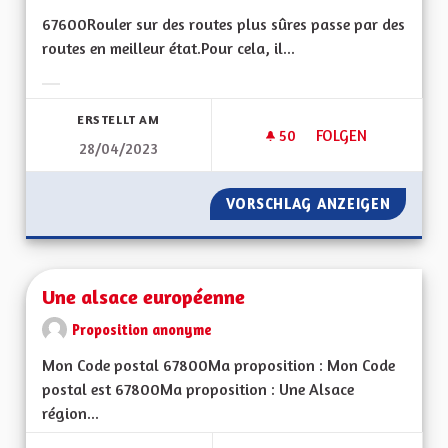
67600Rouler sur des routes plus sûres passe par des
routes en meilleur état.Pour cela, il...
Ergebnisse nach Kategorie filtern:
ERSTELLT AM
50
50 FOLLOWER
FOLGEN
28/04/2023
ROULER SUR DES RO
VORSCHLAG ANZEIGEN
ROULER
Une alsace européenne
Proposition anonyme
Mon Code postal 67800Ma proposition : Mon Code
postal est 67800Ma proposition : Une Alsace
région...