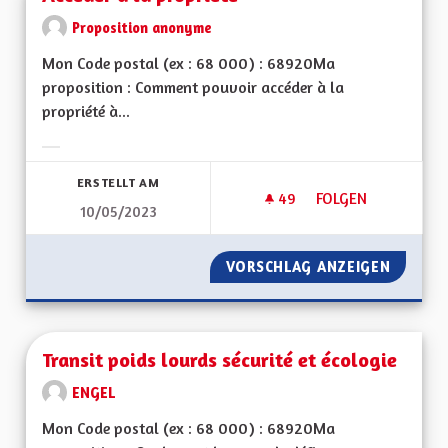
Proposition anonyme
Mon Code postal (ex : 68 000) : 68920Ma
proposition : Comment pouvoir accéder à la
propriété à...
Ergebnisse nach Kategorie filtern:
ERSTELLT AM
49
49 FOLLOWER
FOLGEN
10/05/2023
ACCÉDER À LA PROP
VORSCHLAG ANZEIGEN
ACCÉDE
Transit poids lourds sécurité et écologie
ENGEL
Mon Code postal (ex : 68 000) : 68920Ma