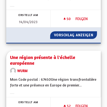
Ergebnisse nach Kategorie filtern:
ERSTELLT AM
50
50 FOLLOWER
FOLGEN
14/04/2023
AMÉLIORER LES PE
VORSCHLAG ANZEIGEN
AMÉLIO
Une région présente à l'échelle
européenne
WURM
Mon Code postal : 67450Une région transfrontalière
forte et une présence en Europe de premier...
Ergebnisse nach Kategorie filtern:
ERSTELLT AM
52
52 FOLLOWER
FOLGEN