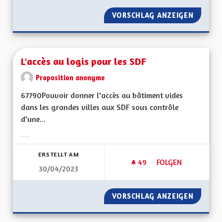
VORSCHLAG ANZEIGEN
POUR U
L'accès au logis pour les SDF
Proposition anonyme
67790Pouvoir donner l'accès au bâtiment vides
dans les grandes villes aux SDF sous contrôle
d'une...
Ergebnisse nach Kategorie filtern:
ERSTELLT AM
49
49 FOLLOWER
FOLGEN
30/04/2023
L'ACCÈS AU LOGIS 
VORSCHLAG ANZEIGEN
L'ACCÈS