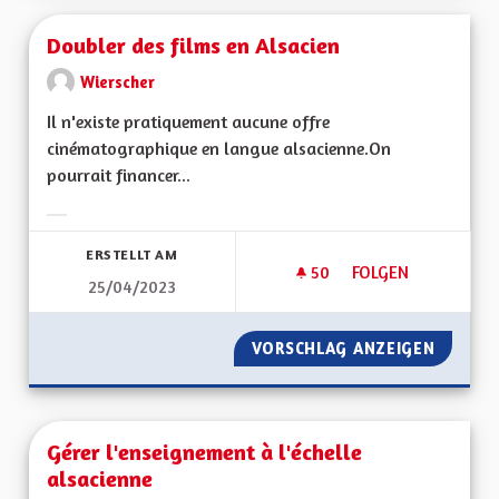
Doubler des films en Alsacien
Wierscher
Il n'existe pratiquement aucune offre
cinématographique en langue alsacienne.On
pourrait financer...
Ergebnisse nach Kategorie filtern:
ERSTELLT AM
50
50 FOLLOWER
FOLGEN
25/04/2023
DOUBLER DES FILMS
VORSCHLAG ANZEIGEN
DOUBLE
Gérer l'enseignement à l'échelle
alsacienne