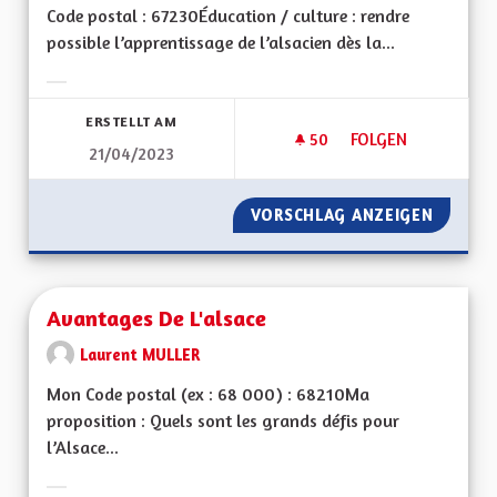
Code postal : 67230Éducation / culture : rendre
possible l’apprentissage de l’alsacien dès la...
Ergebnisse nach Kategorie filtern:
ERSTELLT AM
50
50 FOLLOWER
FOLGEN
21/04/2023
APPRENTISSAGE DE 
VORSCHLAG ANZEIGEN
APPREN
Avantages De L'alsace
Laurent MULLER
Mon Code postal (ex : 68 000) : 68210Ma
proposition : Quels sont les grands défis pour
l’Alsace...