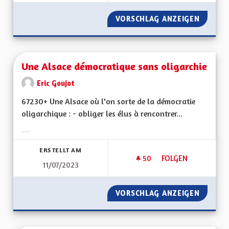
VORSCHLAG ANZEIGEN
RETOUR
Une Alsace démocratique sans oligarchie
Eric Goujot
67230+ Une Alsace où l'on sorte de la démocratie
oligarchique : - obliger les élus à rencontrer...
Ergebnisse nach Kategorie filtern:
ERSTELLT AM
50
50 FOLLOWER
FOLGEN
11/07/2023
UNE ALSACE DÉMOC
VORSCHLAG ANZEIGEN
UNE AL