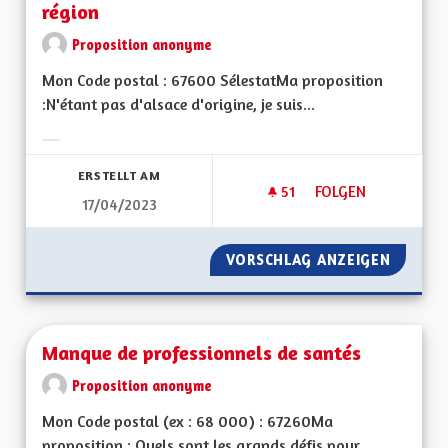
région
Proposition anonyme
Mon Code postal : 67600 SélestatMa proposition
:N'étant pas d'alsace d'origine, je suis...
Ergebnisse nach Kategorie filtern:
ERSTELLT AM
51
51 FOLLOWER
FOLGEN
17/04/2023
GÉNÉRALISER LES 
VORSCHLAG ANZEIGEN
GÉNÉRA
Manque de professionnels de santés
Proposition anonyme
Mon Code postal (ex : 68 000) : 67260Ma
proposition : Quels sont les grands défis pour