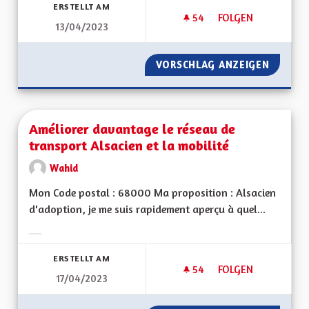
ERSTELLT AM
54
54 FOLLOWER
FOLGEN
13/04/2023
POUR QUE LES CIT
VORSCHLAG ANZEIGEN
POUR Q
Améliorer davantage le réseau de
transport Alsacien et la mobilité
Wahid
Mon Code postal : 68000 Ma proposition : Alsacien
d'adoption, je me suis rapidement aperçu à quel...
Ergebnisse nach Kategorie filtern:
ERSTELLT AM
54
54 FOLLOWER
FOLGEN
17/04/2023
AMÉLIORER DAVANTA