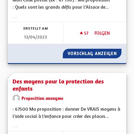
: Quels sont les grands défis pour l’Alsace de...
Ergebnisse nach Kategorie filtern:
ERSTELLT AM
57
57 FOLLOWER
FOLGEN
13/04/2023
POUR UNE ALSACE
VORSCHLAG ANZEIGEN
POUR U
Des moyens pour la protection des
enfants
Proposition anonyme
: 67500 Ma proposition : donner De VRAIS moyens à
l’aide social à l’enfance pour créer des places...
Ergebnisse nach Kategorie filtern: