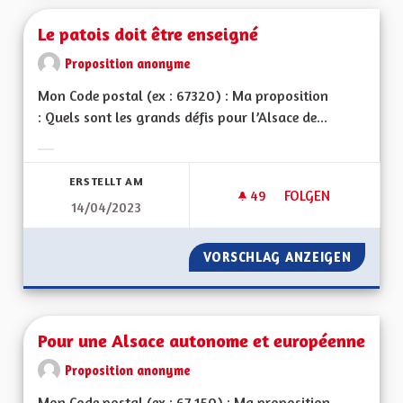
Le patois doit être enseigné
Proposition anonyme
Mon Code postal (ex : 67320) : Ma proposition
: Quels sont les grands défis pour l’Alsace de...
Ergebnisse nach Kategorie filtern:
ERSTELLT AM
49
49 FOLLOWER
FOLGEN
14/04/2023
LE PATOIS DOIT ÊT
VORSCHLAG ANZEIGEN
LE PATO
Pour une Alsace autonome et européenne
Proposition anonyme
Mon Code postal (ex : 67 150) : Ma proposition