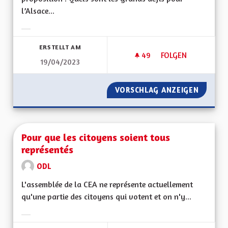
l’Alsace...
Ergebnisse nach Kategorie filtern:
ERSTELLT AM
49
49 FOLLOWER
FOLGEN
19/04/2023
MANQUE DE PROFES
VORSCHLAG ANZEIGEN
MANQUE
Pour que les citoyens soient tous
représentés
ODL
L'assemblée de la CEA ne représente actuellement
qu'une partie des citoyens qui votent et on n'y...
Ergebnisse nach Kategorie filtern: