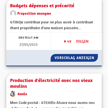
Budgets dépenses et précarité
Proposition anonyme
67380je contribue pour ne plus avoir à contribuer
étant propriétaire d'une maison passoire...
ERSTELLT AM
49
49 FOLLOWER
FOLGEN
27/05/2023
BUDGETS DÉPENSES
VORSCHLAG ANZEIGEN
BUDGET
Production d'électricité avec nos vieux
moulins
danile
Mon Code postal : 67330En Alsace nous avons nos