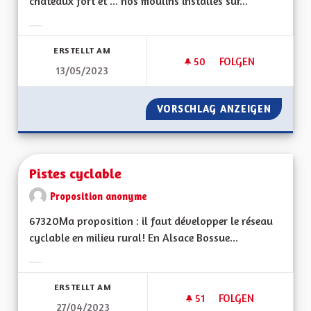
châteaux fort et ... nos moulins installés sur...
Ergebnisse nach Kategorie filtern:
ERSTELLT AM
50
50 FOLLOWER
FOLGEN
13/05/2023
PRODUCTION D'ÉLE
VORSCHLAG ANZEIGEN
PRODUC
Pistes cyclable
Proposition anonyme
67320Ma proposition : il faut développer le réseau
cyclable en milieu rural! En Alsace Bossue...
Ergebnisse nach Kategorie filtern:
ERSTELLT AM
51
51 FOLLOWER
FOLGEN
27/04/2023
PISTES CYCLABLE