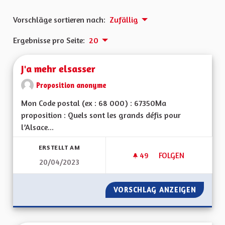
Vorschläge sortieren nach:
Zufällig
Ergebnisse pro Seite:
20
J'a mehr elsasser
Proposition anonyme
Mon Code postal (ex : 68 000) : 67350Ma
proposition : Quels sont les grands défis pour
l’Alsace...
ERSTELLT AM
49
49 FOLLOWER
FOLGEN
20/04/2023
J'A MEHR ELSASSER
VORSCHLAG ANZEIGEN
J'A MEH