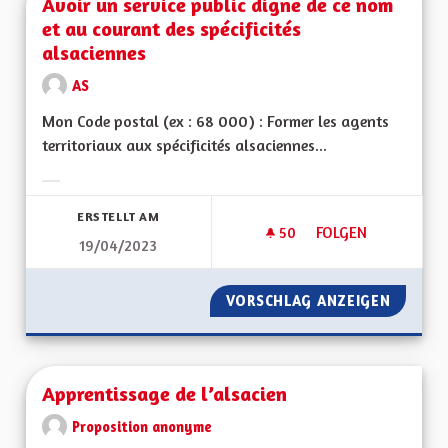
Avoir un service public digne de ce nom
et au courant des spécificités
alsaciennes
AS
Mon Code postal (ex : 68 000) : Former les agents
territoriaux aux spécificités alsaciennes...
Ergebnisse nach Kategorie filtern:
ERSTELLT AM
50
50 FOLLOWER
FOLGEN
19/04/2023
AVOIR UN SERVICE 
VORSCHLAG ANZEIGEN
AVOIR 
Apprentissage de l’alsacien
Proposition anonyme