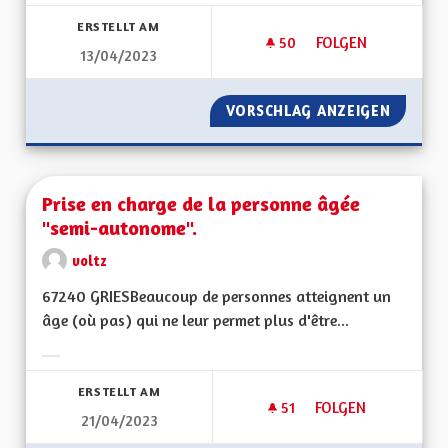
Ergebnisse nach Kategorie filtern:
ERSTELLT AM
50
50 FOLLOWER
FOLGEN
13/04/2023
AVANTAGES DE L'AL
VORSCHLAG ANZEIGEN
AVANTA
Prise en charge de la personne âgée
"semi-autonome".
voltz
67240 GRIESBeaucoup de personnes atteignent un
âge (où pas) qui ne leur permet plus d'être...
Ergebnisse nach Kategorie filtern:
ERSTELLT AM
51
51 FOLLOWER
FOLGEN
21/04/2023