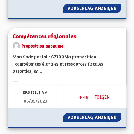
VORSCHLAG ANZEIGEN
PRISE 
Compétences régionales
Proposition anonyme
Mon Code postal : 67300Ma proposition
: compétences élargies et ressources fiscales
assorties, en...
Ergebnisse nach Kategorie filtern:
ERSTELLT AM
49
49 FOLLOWER
FOLGEN
06/05/2023
COMPÉTENCES RÉG
VORSCHLAG ANZEIGEN
COMPÉT