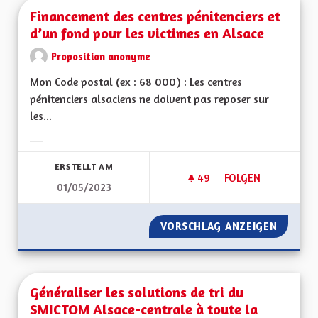
Financement des centres pénitenciers et
d’un fond pour les victimes en Alsace
Proposition anonyme
Mon Code postal (ex : 68 000) : Les centres
pénitenciers alsaciens ne doivent pas reposer sur
les...
Ergebnisse nach Kategorie filtern:
ERSTELLT AM
49
49 FOLLOWER
FOLGEN
01/05/2023
FINANCEMENT DES C
VORSCHLAG ANZEIGEN
FINANC
Généraliser les solutions de tri du
SMICTOM Alsace-centrale à toute la