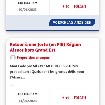
ERSTELLT AM
50
50 FOLLOWER
FOLGEN
10/06/2023
DES MOYENS POUR 
VORSCHLAG ANZEIGEN
DES MO
Retour à une forte (en PIB) Région
Alsace hors Grand Est
Proposition anonyme
Mon Code postal (ex : 68 000) : 68510Ma
proposition : Quels sont les grands défis pour
l’Alsace...
Ergebnisse nach Kategorie filtern:
ERSTELLT AM
49
49 FOLLOWER
FOLGEN
14/06/2023
RETOUR À UNE FORT