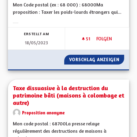
Mon Code postal (ex : 68 000) : 68000Ma
proposition : Taxer les poids-lourds étrangers qui...
Ergebnisse nach Kategorie filtern:
ERSTELLT AM
51
51 FOLLOWER
FOLGEN
18/05/2023
TAXER LES POIDS-
VORSCHLAG ANZEIGEN
TAXER 
Taxe dissuasive à la destruction du
patrimoine bâti (maisons à colombage et
autre)
Proposition anonyme
Mon code postal : 68700La presse relaye
régulièrement des destructions de maisons à