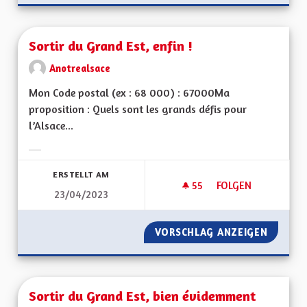
Sortir du Grand Est, enfin !
Anotrealsace
Mon Code postal (ex : 68 000) : 67000Ma
proposition : Quels sont les grands défis pour
l’Alsace...
Ergebnisse nach Kategorie filtern:
ERSTELLT AM
55
55 FOLLOWER
FOLGEN
23/04/2023
SORTIR DU GRAND E
VORSCHLAG ANZEIGEN
SORTIR 
Sortir du Grand Est, bien évidemment