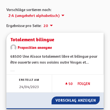
Vorschläge sortieren nach:
Z-A (umgekehrt alphabetisch)
Ergebnisse pro Seite:
20
Totalement bilingue
Proposition anonyme
68500 Une Alsace totalement libre et bilingue pour
être ouverte vers nos voisins outre Vosges et...
Ergebnisse nach Kategorie filtern:
ERSTELLT AM
50
50 FOLLOWER
FOLGEN
24/04/2023
TOTALEMENT BILIN
VORSCHLAG ANZEIGEN
TOTALE