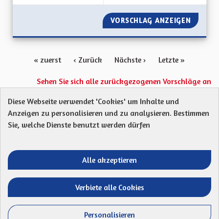
VORSCHLAG ANZEIGEN
SORTIR
« zuerst
‹ Zurück
Nächste ›
Letzte »
Sehen Sie sich alle zurückgezogenen Vorschläge an
Diese Webseite verwendet 'Cookies' um Inhalte und
Anzeigen zu personalisieren und zu analysieren. Bestimmen
Protection des Données
Charte de contribution
Sie, welche Dienste benutzt werden dürfen
Mentions légales
Was sind Gremien?
Standardtitel für terms-and-conditions
Standardtitel für initiatives
Alle akzeptieren
Open Data Dateien herunterladen
Entre vos mains - Collectivité européenne 
Entre vos mains - Collectivité euro
Entre vos mains - Collectivité
Entre vos mains - Collect
Verbiete alle Cookies
Website mit
freier Software erstellt
.
(Externer Li
Personalisieren