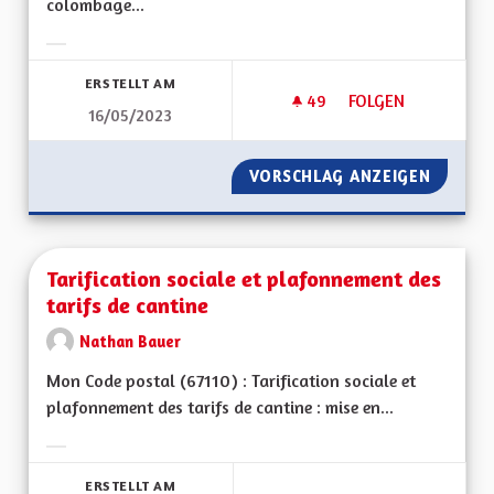
colombage...
Ergebnisse nach Kategorie filtern:
ERSTELLT AM
49
49 FOLLOWER
FOLGEN
16/05/2023
TAXE DISSUASIVE À
VORSCHLAG ANZEIGEN
TAXE D
Tarification sociale et plafonnement des
tarifs de cantine
Nathan Bauer
Mon Code postal (67110) : Tarification sociale et
plafonnement des tarifs de cantine : mise en...
Ergebnisse nach Kategorie filtern:
ERSTELLT AM