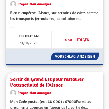
Proposition anonyme
Rien n'empêche l'Alsace, sur certains dossiers comme
les transports ferroviaires, de collaborer...
Ergebnisse nach Kategorie filtern:
ERSTELLT AM
50
50 FOLLOWER
FOLGEN
11/07/2023
SORTIR DU GRAND 
VORSCHLAG ANZEIGEN
SORTIR
Sortir du Grand Est pour restaurer
l’attractivité de l’Alsace
Proposition anonyme
Mon Code postal (ex : 68 000) : 67000Parmi les
arguments avancés en faveur de la sortie de...