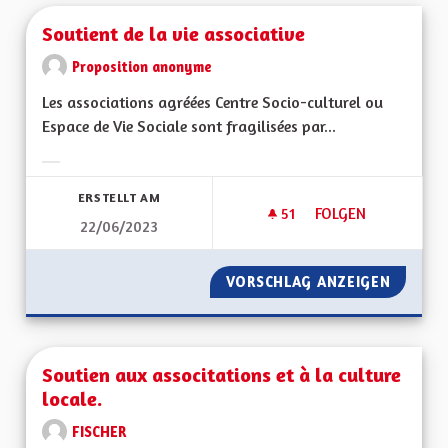
Soutient de la vie associative
Proposition anonyme
Les associations agréées Centre Socio-culturel ou
Espace de Vie Sociale sont fragilisées par...
Ergebnisse nach Kategorie filtern:
ERSTELLT AM
51
51 FOLLOWER
FOLGEN
22/06/2023
SOUTIENT DE LA VI
VORSCHLAG ANZEIGEN
SOUTIEN
Soutien aux associtations et à la culture
locale.
FISCHER