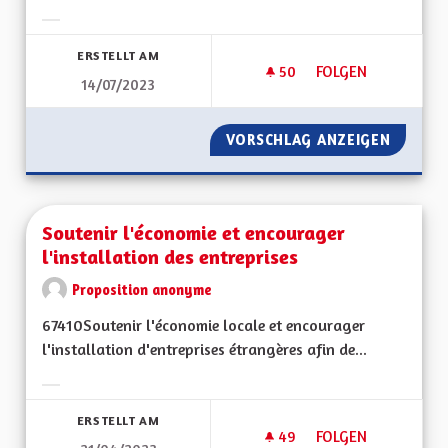
Ergebnisse nach Kategorie filtern:
ERSTELLT AM
50
50 FOLLOWER
FOLGEN
14/07/2023
SOUTENIR LA CRÉAT
VORSCHLAG ANZEIGEN
SOUTEN
Soutenir l'économie et encourager
l'installation des entreprises
Proposition anonyme
67410Soutenir l'économie locale et encourager
l'installation d'entreprises étrangères afin de...
Ergebnisse nach Kategorie filtern:
ERSTELLT AM
49
49 FOLLOWER
FOLGEN