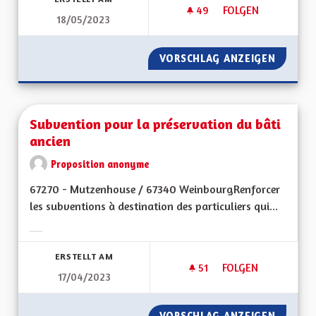
49
49 FOLLOWER
FOLGEN
18/05/2023
SUPPRESSION DE LA
VORSCHLAG ANZEIGEN
SUPPRE
Subvention pour la préservation du bâti
ancien
Proposition anonyme
67270 - Mutzenhouse / 67340 WeinbourgRenforcer
les subventions à destination des particuliers qui...
Ergebnisse nach Kategorie filtern:
ERSTELLT AM
51
51 FOLLOWER
FOLGEN
17/04/2023
SUBVENTION POUR 
VORSCHLAG ANZEIGEN
SUBVEN