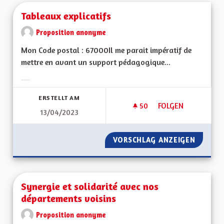
Tableaux explicatifs
Proposition anonyme
Mon Code postal : 67000Il me parait impératif de
mettre en avant un support pédagogique...
Ergebnisse nach Kategorie filtern:
ERSTELLT AM
50
50 FOLLOWER
FOLGEN
13/04/2023
TABLEAUX EXPLICAT
VORSCHLAG ANZEIGEN
TABLEA
Synergie et solidarité avec nos
départements voisins
Proposition anonyme