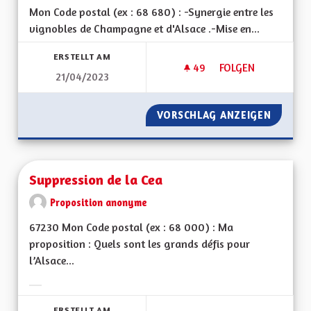
Mon Code postal (ex : 68 680) : -Synergie entre les
vignobles de Champagne et d'Alsace .-Mise en...
ERSTELLT AM
49
49 FOLLOWER
FOLGEN
21/04/2023
SYNERGIE ET SOLID
VORSCHLAG ANZEIGEN
SYNERG
Suppression de la Cea
Proposition anonyme
67230 Mon Code postal (ex : 68 000) : Ma
proposition : Quels sont les grands défis pour
l’Alsace...
Ergebnisse nach Kategorie filtern:
ERSTELLT AM