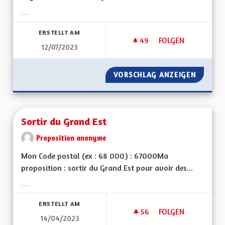
Ergebnisse nach Kategorie filtern:
ERSTELLT AM
49
49 FOLLOWER
FOLGEN
12/07/2023
SORTIR DU GRAND E
VORSCHLAG ANZEIGEN
SORTIR 
Sortir du Grand Est
Proposition anonyme
Mon Code postal (ex : 68 000) : 67000Ma
proposition : sortir du Grand Est pour avoir des...
Ergebnisse nach Kategorie filtern:
ERSTELLT AM
56
56 FOLLOWER
FOLGEN
14/04/2023
SORTIR DU GRAND 