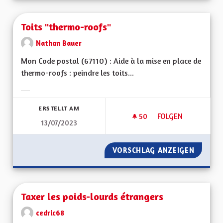
Toits "thermo-roofs"
Nathan Bauer
Mon Code postal (67110) : Aide à la mise en place de
thermo-roofs : peindre les toits...
Ergebnisse nach Kategorie filtern:
ERSTELLT AM
50
50 FOLLOWER
FOLGEN
13/07/2023
TOITS "THERMO-R
VORSCHLAG ANZEIGEN
TOITS 
Taxer les poids-lourds étrangers
cedric68