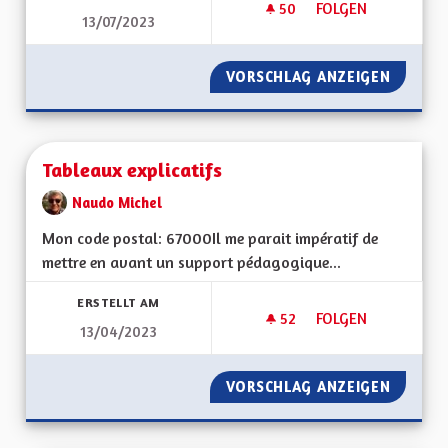
50
50 FOLLOWER
FOLGEN
13/07/2023
TARIFICATION SOCI
VORSCHLAG ANZEIGEN
TARIFI
Tableaux explicatifs
Naudo Michel
Mon code postal: 67000 Il me parait impératif de
mettre en avant un support pédagogique...
ERSTELLT AM
52
52 FOLLOWER
FOLGEN
13/04/2023
TABLEAUX EXPLICAT
VORSCHLAG ANZEIGEN
TABLEA