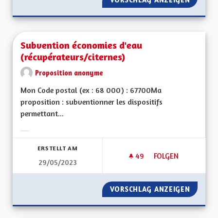
Subvention économies d'eau
(récupérateurs/citernes)
Proposition anonyme
Mon Code postal (ex : 68 000) : 67700Ma
proposition : subventionner les dispositifs
permettant...
Ergebnisse nach Kategorie filtern:
ERSTELLT AM
49
49 FOLLOWER
FOLGEN
29/05/2023
SUBVENTION ÉCONO
VORSCHLAG ANZEIGEN
SUBVEN