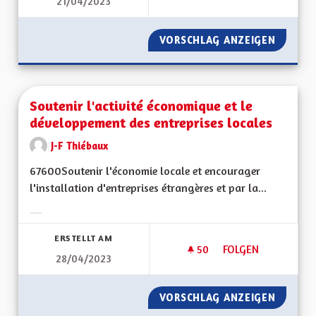
21/04/2023
VORSCHLAG ANZEIGEN
SOUTEN
Soutenir l'activité économique et le
développement des entreprises locales
J-F Thiébaux
67600Soutenir l'économie locale et encourager
l'installation d'entreprises étrangères et par la...
Ergebnisse nach Kategorie filtern:
ERSTELLT AM
50
50 FOLLOWER
FOLGEN
28/04/2023
SOUTENIR L'ACTIV
VORSCHLAG ANZEIGEN
SOUTEN