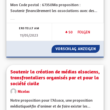
Mon Code postal : 67350Ma proposition :
Soutenir financièrement les associations avec des...
Ergebnisse nach Kategorie filtern:
ERSTELLT AM
50
50 FOLLOWER
FOLGEN
11/05/2023
SOUTIEN AUX ASSOC
VORSCHLAG ANZEIGEN
SOUTIE
Soutenir la création de médias alsaciens,
transfrontaliers organisés par et pour la
société civile
Nicolas
Notre proposition pour l'Alsace, une proposition
médiatiqueAfin d'animer et de faire exister les...