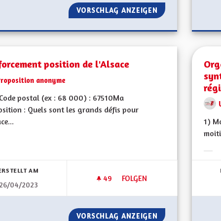
VORSCHLAG ANZEIGEN
ACCÉDER À LA PR
orcement position de l'Alsace
Orga
syn
Proposition anonyme
rég
ode postal (ex : 68 000) : 67510Ma
sition : Quels sont les grands défis pour
ce...
1) Mo
moiti
bnisse nach Kategorie filtern:
Erge
ERSTELLT AM
49
49 FOLLOWER
FOLGEN
26/04/2023
RENFORCEMENT POSITION DE 
VORSCHLAG ANZEIGEN
RENFORCEMENT PO