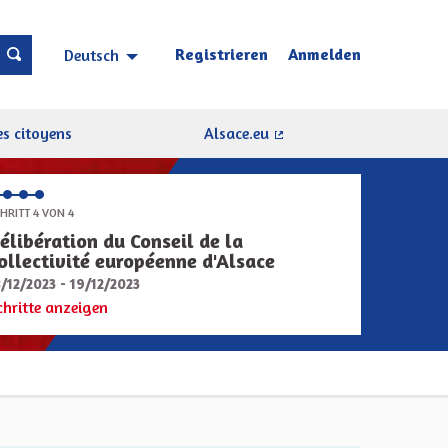
Registrieren
Anmelden
Deutsch
Choisir la langue
Sprache wählen
s citoyens
Alsace.eu
(Externer Link)
HRITT 4 VON 4
élibération du Conseil de la
ollectivité européenne d'Alsace
8/12/2023 - 19/12/2023
chritte anzeigen