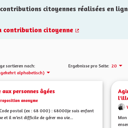
contributions citoyennes réalisées en lign
la contribution citoyenne
(Externer Link)
ge sortieren nach:
Ergebnisse pro Seite:
20
gekehrt alphabetisch)
e aux personnes âgées
Agi
l'il
Proposition anonyme
ode postal (ex : 68 000) : 68000je suis enfant
e et il m’est difficile de gérer ma vie...
Mon 
ensem