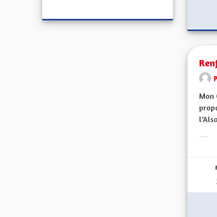
Renf
Mon C
propo
l’Alsa
Erge