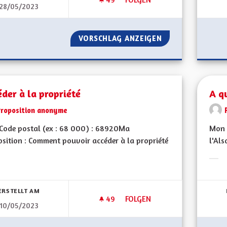
28/05/2023
ACTIVITÉS ÉCONOMIQUE
VORSCHLAG ANZEIGEN
ACTIVITÉS ÉCON
der à la propriété
A q
Proposition anonyme
Code postal (ex : 68 000) : 68920Ma
Mon 
sition : Comment pouvoir accéder à la propriété
l'Als
Erge
bnisse nach Kategorie filtern:
ERSTELLT AM
49
49 FOLLOWER
FOLGEN
10/05/2023
ACCÉDER À LA PROPRIÉTÉ