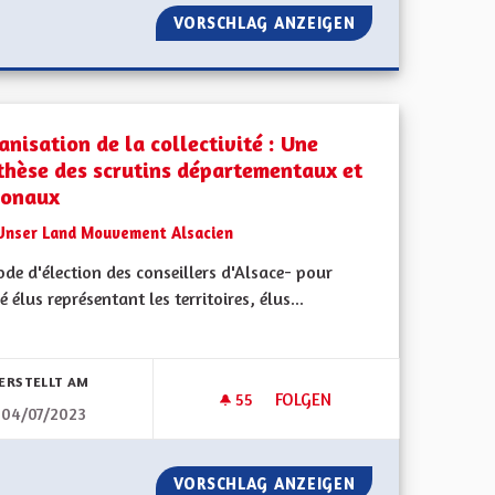
OPRIÉTÉ
VORSCHLAG ANZEIGEN
A QUOI BON CON
nisation de la collectivité : Une
thèse des scrutins départementaux et
ionaux
Unser Land Mouvement Alsacien
de d'élection des conseillers d'Alsace- pour
é élus représentant les territoires, élus...
bnisse nach Kategorie filtern:
ERSTELLT AM
55
55 FOLLOWER
FOLGEN
04/07/2023
L'ALSACE
ORGANISATION DE LA COLLEC
SITION DE L'ALSACE
VORSCHLAG ANZEIGEN
ORGANISATION D