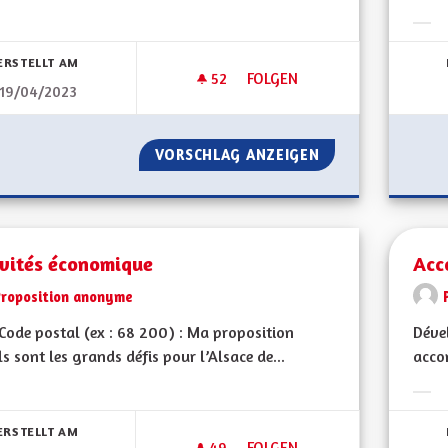
bnisse nach Kategorie filtern:
Erge
ERSTELLT AM
52
52 FOLLOWER
FOLGEN
19/04/2023
AIDE AUX PERSONNES ÂGÉES
VORSCHLAG ANZEIGEN
AIDE AUX PERSO
ivités économique
Acc
Proposition anonyme
ode postal (ex : 68 200) : Ma proposition
Dével
ls sont les grands défis pour l’Alsace de...
accom
bnisse nach Kategorie filtern:
Erge
ERSTELLT AM
49
49 FOLLOWER
FOLGEN