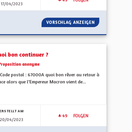
17/04/2023
ACCOMPAGNEMENT ARTISTIQU
OMIQUE
VORSCHLAG ANZEIGEN
ACCOMPAGNEMENT
uoi bon continuer ?
Proposition anonyme
Code postal : 67000A quoi bon rêver au retour à
ace alors que l'Empereur Macron vient de...
bnisse nach Kategorie filtern:
ERSTELLT AM
49
49 FOLLOWER
FOLGEN
20/04/2023
A QUOI BON CONTINUER ?