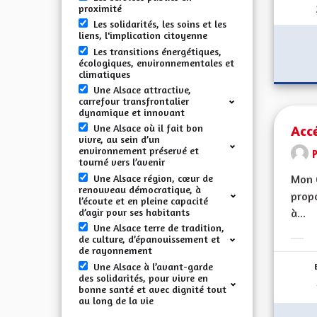
proximité
Les solidarités, les soins et les
liens, l'implication citoyenne
Les transitions énergétiques,
écologiques, environnementales et
climatiques
Une Alsace attractive,
carrefour transfrontalier
dynamique et innovant
Accé
Une Alsace où il fait bon
vivre, au sein d’un
environnement préservé et
tourné vers l’avenir
Une Alsace région, cœur de
Mon 
renouveau démocratique, à
propo
l’écoute et en pleine capacité
d’agir pour ses habitants
à...
Une Alsace terre de tradition,
de culture, d’épanouissement et
Erge
de rayonnement
Une Alsace à l’avant-garde
des solidarités, pour vivre en
bonne santé et avec dignité tout
au long de la vie