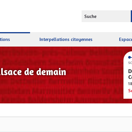
Suche
tions
Interpellations citoyennes
Espace
SC
Alsace de demain
D
C
1
S