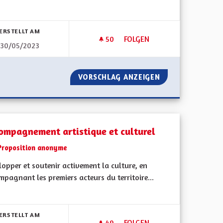
bnisse nach Kategorie filtern:
ERSTELLT AM
50
50 FOLLOWER
FOLGEN
30/05/2023
AGIR ENSEMBLE POUR LUTTER 
NNES ÂGÉES
VORSCHLAG ANZEIGEN
AGIR ENSEMBLE P
ompagnement artistique et culturel
Proposition anonyme
opper et soutenir activement la culture, en
pagnant les premiers acteurs du territoire...
bnisse nach Kategorie filtern:
ERSTELLT AM
49
49 FOLLOWER
FOLGEN