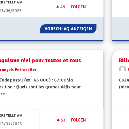
ERSTELLT AM
49
49 FOLLOWER
FOLGEN
18/06/2023
BILINGUISME, VITE !
VORSCHLAG ANZEIGEN
BILINGUISME, VIT
nguisme réel pour toutes et tous
Bil
rançois Petrazoller
Code postal (ex : 68 000) : 67100Ma
6824
sition : Quels sont les grands défis pour
(alsa
ce...
Erge
bnisse nach Kategorie filtern:
ERSTELLT AM
53
53 FOLLOWER
FOLGEN
15/04/2023
BILINGUISME RÉEL POUR TOU