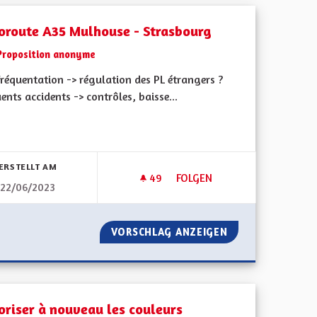
oroute A35 Mulhouse - Strasbourg
Proposition anonyme
réquentation -> régulation des PL étrangers ?
ents accidents -> contrôles, baisse...
bnisse nach Kategorie filtern:
ERSTELLT AM
49
49 FOLLOWER
FOLGEN
22/06/2023
AUTOROUTE A35 MULHOUSE 
ALSACE
VORSCHLAG ANZEIGEN
AUTOROUTE A35
oriser à nouveau les couleurs