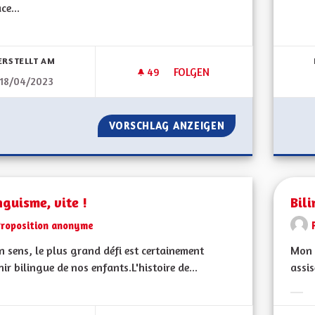
ce...
Erge
bnisse nach Kategorie filtern:
ERSTELLT AM
49
49 FOLLOWER
FOLGEN
18/04/2023
BRIGADE VERTE ÉLARGIE À TO
VORSCHLAG ANZEIGEN
BRIGADE VERTE É
nguisme, vite !
Bil
Proposition anonyme
 sens, le plus grand défi est certainement
Mon 
nir bilingue de nos enfants.L'histoire de...
assis
bnisse nach Kategorie filtern:
Erge