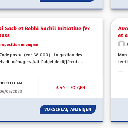
i Sack et Bebbi Sackli Initiative fer
Avo
sass
et 
Proposition anonyme
ode postal (ex : 68 000) : La gestion des
Mon 
ts dit ménagers fait l‘objet de différents...
terri
bnisse nach Kategorie filtern:
Erge
ERSTELLT AM
49
49 FOLLOWER
FOLGEN
06/05/2023
BEBBI SACK ET BEBBI SACKLI IN
VORSCHLAG ANZEIGEN
BEBBI SACK ET BE