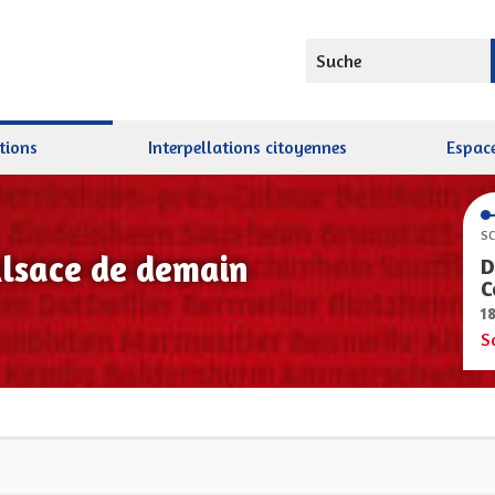
Suche
tions
Interpellations citoyennes
Espace
SC
Alsace de demain
D
C
1
S