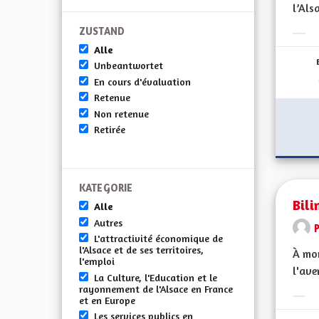
l’Alsa
ZUSTAND
Erge
Alle
Unbeantwortet
En cours d'évaluation
Retenue
Non retenue
Retirée
KATEGORIE
Bili
Alle
Autres
L'attractivité économique de
l'Alsace et de ses territoires,
À mon
l'emploi
l'ave
La Culture, l'Education et le
rayonnement de l'Alsace en France
et en Europe
Erge
Les services publics en