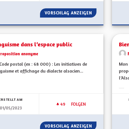
VORSCHLAG ANZEIGEN
BILINGUISME RÉE
nguisme dans l’espace public
Bien
Proposition anonyme
ode postal (ex : 68 000) : Les initiatives de
Mon 
nguisme et affichage du dialecte alsacien...
propo
l’Als
bnisse nach Kategorie filtern:
Erge
ERSTELLT AM
49
49 FOLLOWER
FOLGEN
01/05/2023
BILINGUISME DANS L’ESPACE P
VORSCHLAG ANZEIGEN
BILINGUISME DAN