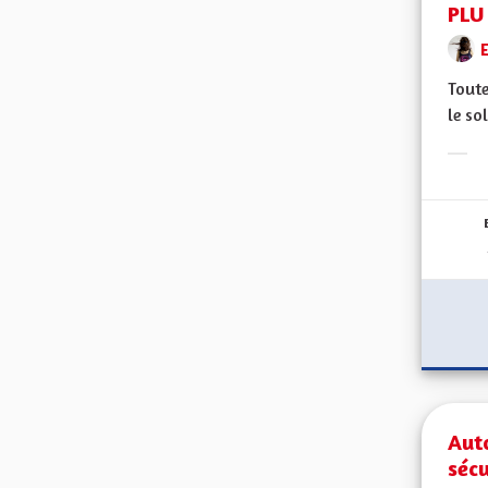
PLU 
Toute
le so
Erge
Aut
sécu