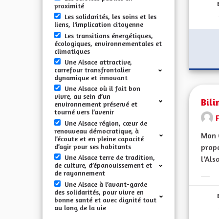
proximité
Les solidarités, les soins et les
liens, l'implication citoyenne
Les transitions énergétiques,
écologiques, environnementales et
climatiques
Une Alsace attractive,
carrefour transfrontalier
dynamique et innovant
Une Alsace où il fait bon
vivre, au sein d’un
Bili
environnement préservé et
tourné vers l’avenir
F
Une Alsace région, cœur de
renouveau démocratique, à
Mon 
l’écoute et en pleine capacité
d’agir pour ses habitants
propo
Une Alsace terre de tradition,
l’Alsa
de culture, d’épanouissement et
de rayonnement
Erge
Une Alsace à l’avant-garde
des solidarités, pour vivre en
bonne santé et avec dignité tout
au long de la vie