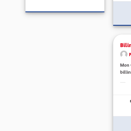
Bili
Mon C
billi
Erge