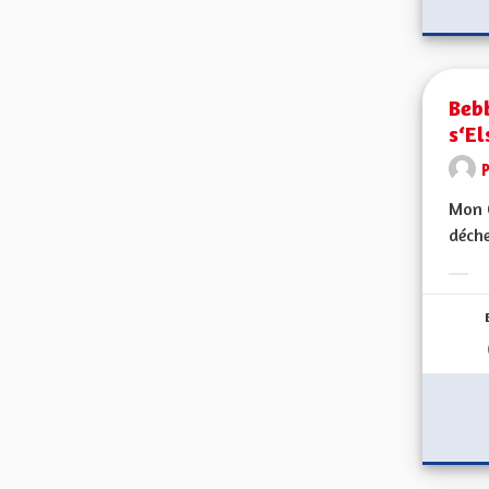
Bebb
s‘El
Mon C
déche
Erge