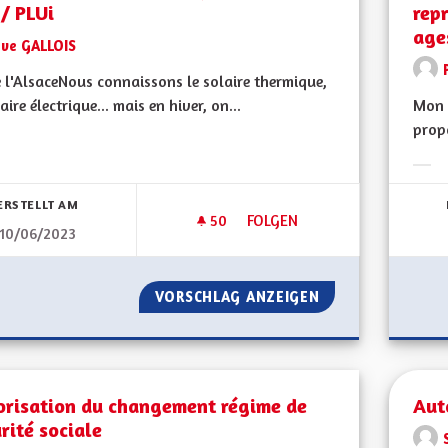
/ PLUi
rep
age
Eve GALLOIS
 l'AlsaceNous connaissons le solaire thermique,
laire électrique... mais en hiver, on...
Mon 
propo
bnisse nach Kategorie filtern:
Erge
ERSTELLT AM
50
50 FOLLOWER
FOLGEN
10/06/2023
AUTORISER L'ÉOLIEN DOMESTI
VORSCHLAG ANZEIGEN
AUTORISER L'ÉOL
orisation du changement régime de
Aut
rité sociale