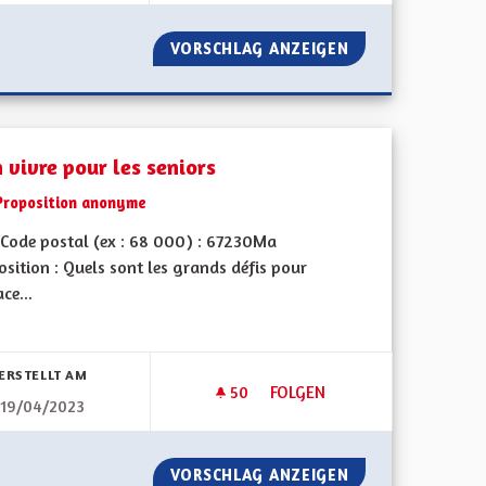
L POUR TOUTES ET TOUS
VORSCHLAG ANZEIGEN
BILINGUISME ET
 vivre pour les seniors
Proposition anonyme
Code postal (ex : 68 000) : 67230Ma
sition : Quels sont les grands défis pour
ace...
bnisse nach Kategorie filtern:
ERSTELLT AM
50
50 FOLLOWER
FOLGEN
19/04/2023
UBLIC
BIEN VIVRE POUR LES SENIOR
S L’ESPACE PUBLIC
VORSCHLAG ANZEIGEN
BIEN VIVRE POUR