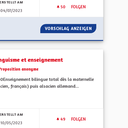
ERSTELLT AM
50
50 FOLLOWER
FOLGEN
04/07/2023
BILINGUISME ROUTIER
E !
VORSCHLAG ANZEIGEN
BILINGUISME RO
inguisme et enseignement
Proposition anonyme
0Enseignement bilingue total dès la maternelle
cien, français) puis alsacien allemand...
bnisse nach Kategorie filtern:
ERSTELLT AM
49
49 FOLLOWER
FOLGEN
10/05/2023
TES ET TOUS
BILINGUISME ET ENSEIGNEME