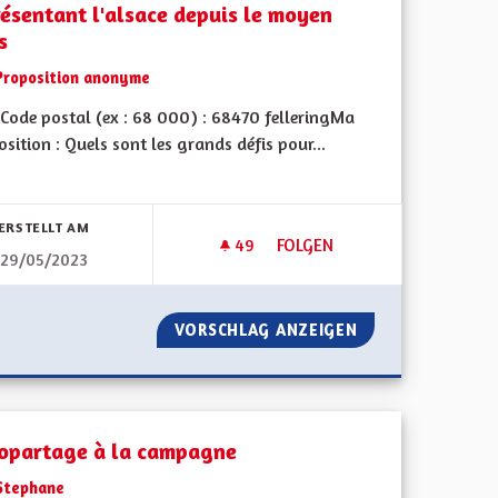
résentant l'alsace depuis le moyen
s
Proposition anonyme
Code postal (ex : 68 000) : 68470 felleringMa
sition : Quels sont les grands défis pour...
bnisse nach Kategorie filtern:
ERSTELLT AM
49
49 FOLLOWER
FOLGEN
29/05/2023
QUE DANS LES PLU / PLUI
AUTORISER À NOUVEAU LES C
IEN DOMESTIQUE DANS LES PLU / PLUI
VORSCHLAG ANZEIGEN
AUTORISER À NO
opartage à la campagne
Stephane