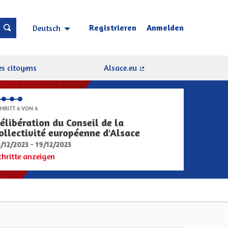
Registrieren
Anmelden
Deutsch
Choisir la langue
Sprache wählen
s citoyens
Alsace.eu
(Externer Link)
HRITT 4 VON 4
élibération du Conseil de la
ollectivité européenne d'Alsace
8/12/2023 - 19/12/2023
chritte anzeigen