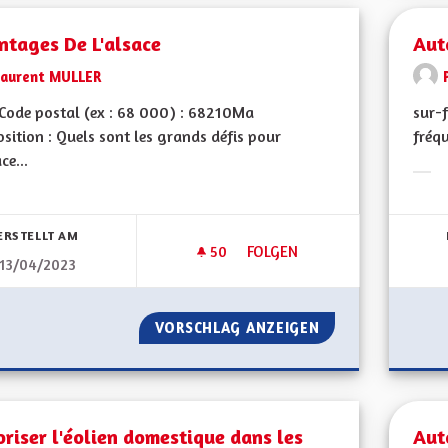
ntages De L'alsace
Aut
Laurent MULLER
Code postal (ex : 68 000) : 68210Ma
sur-f
sition : Quels sont les grands défis pour
fréqu
ce...
Erge
bnisse nach Kategorie filtern:
ERSTELLT AM
50
50 FOLLOWER
FOLGEN
13/04/2023
AVANTAGES DE L'ALSACE
VORSCHLAG ANZEIGEN
AVANTAGES DE L'
riser l'éolien domestique dans les
Aut