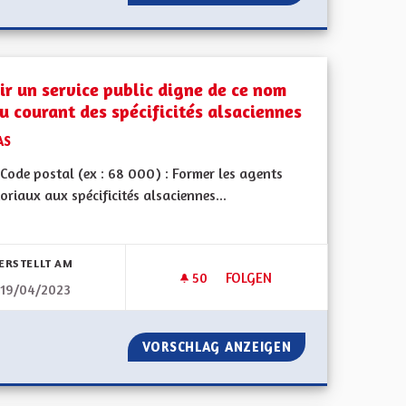
ir un service public digne de ce nom
au courant des spécificités alsaciennes
AS
Code postal (ex : 68 000) : Former les agents
toriaux aux spécificités alsaciennes...
bnisse nach Kategorie filtern:
ERSTELLT AM
50
50 FOLLOWER
FOLGEN
19/04/2023
ITIATIVE FER S‘ELSASS
AVOIR UN SERVICE PUBLIC DI
BBI SACKLI INITIATIVE FER S‘ELSASS
VORSCHLAG ANZEIGEN
AVOIR UN SERVIC