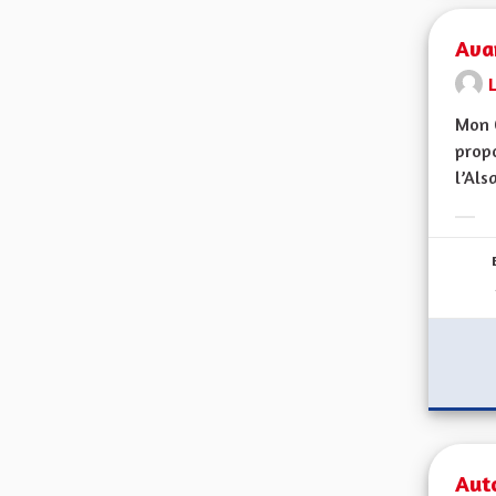
Ava
Mon 
propo
l’Alsa
Erge
Auto