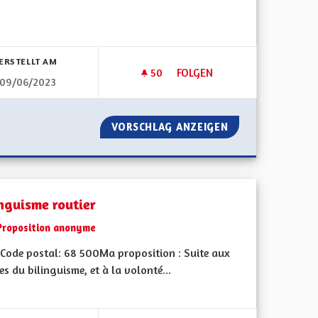
bnisse nach Kategorie filtern:
ERSTELLT AM
50
50 FOLLOWER
FOLGEN
09/06/2023
UT LE TERRITOIRE RURAL
BINÔME INTERGENERATIONN
LARGIE À TOUT LE TERRITOIRE RURAL
VORSCHLAG ANZEIGEN
BINÔME INTERGE
inguisme routier
Proposition anonyme
Code postal: 68 500Ma proposition : Suite aux
es du bilinguisme, et à la volonté...
bnisse nach Kategorie filtern: