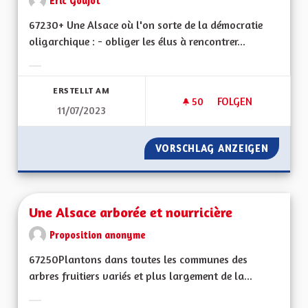
Eric Goujot
67230+ Une Alsace où l'on sorte de la démocratie
oligarchique : - obliger les élus à rencontrer...
Ergebnisse nach Kategorie filtern:
ERSTELLT AM
50
50 FOLLOWER
FOLGEN
11/07/2023
UNE ALSACE DÉMOC
VORSCHLAG ANZEIGEN
UNE AL
Une Alsace arborée et nourricière
Proposition anonyme
67250Plantons dans toutes les communes des
arbres fruitiers variés et plus largement de la...