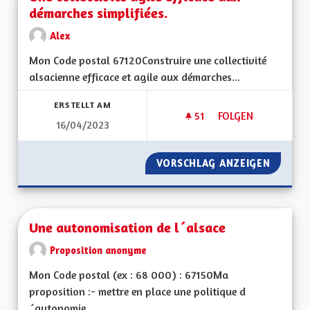
démarches simplifiées.
Alex
Mon Code postal 67120Construire une collectivité
alsacienne efficace et agile aux démarches...
ERSTELLT AM
51
51 FOLLOWER
FOLGEN
16/04/2023
UNE COLLECTIVITÉ 
VORSCHLAG ANZEIGEN
UNE COL
Une autonomisation de l´alsace
Proposition anonyme
Mon Code postal (ex : 68 000) : 67150Ma
proposition :- mettre en place une politique d
´autonomie...