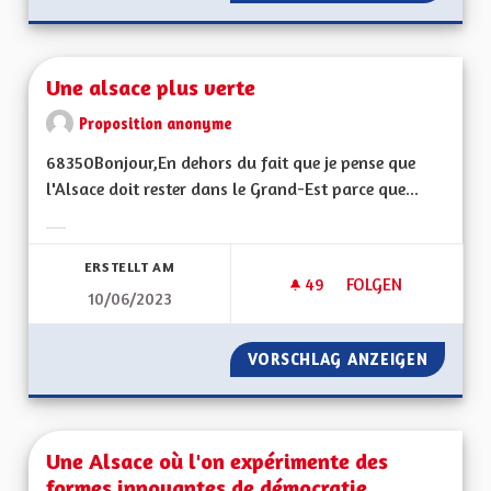
Une alsace plus verte
Proposition anonyme
68350Bonjour,En dehors du fait que je pense que
l'Alsace doit rester dans le Grand-Est parce que...
Ergebnisse nach Kategorie filtern:
ERSTELLT AM
49
49 FOLLOWER
FOLGEN
10/06/2023
UNE ALSACE PLUS 
VORSCHLAG ANZEIGEN
UNE AL
Une Alsace où l'on expérimente des
formes innovantes de démocratie