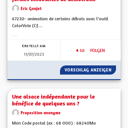
Eric Goujot
67230- animation de certains débats avec l'outil
ColorVote (Cf....
Ergebnisse nach Kategorie filtern:
ERSTELLT AM
50
50 FOLLOWER
FOLGEN
11/07/2023
UNE ALSACE OÙ L'
VORSCHLAG ANZEIGEN
UNE AL
Une alsace indépendante pour le
bénéfice de quelques uns ?
Proposition anonyme
Mon Code postal (ex : 68 000) : 68240Ma