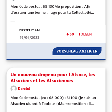
Mon Code postal : 68 130Ma proposition : Afin
d'assurer une bonne image pour la Collectivité...
Ergebnisse nach Kategorie filtern:
ERSTELLT AM
50
50 FOLLOWER
FOLGEN
19/04/2023
UN PARTENAIRE AVE
VORSCHLAG ANZEIGEN
UN PART
Un nouveau drapeau pour l'Alsace, les
Alsaciens et les Alsaciennes
Darcial
Mon Code postal (ex : 68 000) : 31100 (je suis un
Alsacien vivant à Toulouse)Ma proposition : Il...