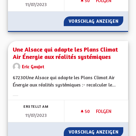
50
50 FOLLOWER
FOLGEN
11/07/2023
UNE ALSACE RÉSILI
VORSCHLAG ANZEIGEN
UNE AL
Une Alsace qui adapte les Plans Climat
Air Énergie aux réalités systémiques
Eric Goujot
67230Une Alsace qui adapte les Plans Climat Air
Énergie aux réalités systémiques :- recalculer le...
Ergebnisse nach Kategorie filtern:
ERSTELLT AM
50
50 FOLLOWER
FOLGEN
11/07/2023
UNE ALSACE QUI AD
VORSCHLAG ANZEIGEN
UNE AL