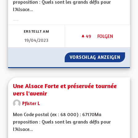
proposition : Quels sont les grands défis pour
l’Alsace...
Ergebnisse nach Kategorie filtern:
ERSTELLT AM
49
49 FOLLOWER
FOLGEN
19/04/2023
UNE ALSACE INDÉP
VORSCHLAG ANZEIGEN
UNE AL
Une Alsace Forte et préservée tournée
vers l'avenir
Pfister L
Mon Code postal (ex : 68 000) : 67170Ma
proposition : Quels sont les grands défis pour
l’Alsace...