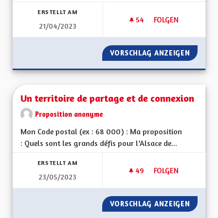
Ergebnisse nach Kategorie filtern:
ERSTELLT AM
54
54 FOLLOWER
FOLGEN
21/04/2023
UNE ALSACE ARBOR
VORSCHLAG ANZEIGEN
UNE AL
Un territoire de partage et de connexion
Proposition anonyme
Mon Code postal (ex : 68 000) : Ma proposition
: Quels sont les grands défis pour l’Alsace de...
ERSTELLT AM
49
49 FOLLOWER
FOLGEN
23/05/2023
UN TERRITOIRE DE
VORSCHLAG ANZEIGEN
UN TER