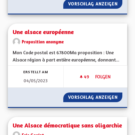
VORSCHLAG ANZEIGEN
UNE AL
Une alsace européenne
Proposition anonyme
Mon Code postal est 67800Ma proposition : Une
Alsace région à part entière européenne, donnant...
ERSTELLT AM
49
49 FOLLOWER
FOLGEN
04/05/2023
UNE ALSACE EURO
VORSCHLAG ANZEIGEN
UNE AL
Une Alsace démocratique sans oligarchie