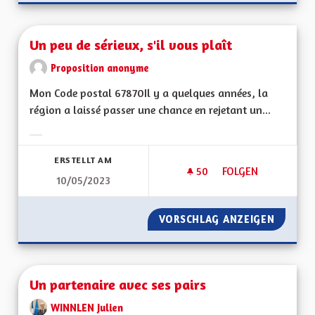
Un peu de sérieux, s'il vous plaît
Proposition anonyme
Mon Code postal 67870Il y a quelques années, la
région a laissé passer une chance en rejetant un...
Ergebnisse nach Kategorie filtern:
ERSTELLT AM
50
50 FOLLOWER
FOLGEN
10/05/2023
UN PEU DE SÉRIEUX,
VORSCHLAG ANZEIGEN
UN PEU 
Un partenaire avec ses pairs
WINNLEN Julien