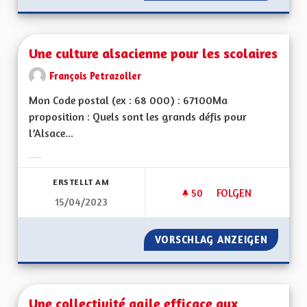
Une culture alsacienne pour les scolaires
François Petrazoller
Mon Code postal (ex : 68 000) : 67100Ma
proposition : Quels sont les grands défis pour
l’Alsace...
Ergebnisse nach Kategorie filtern:
ERSTELLT AM
50
50 FOLLOWER
FOLGEN
15/04/2023
UNE CULTURE ALSA
VORSCHLAG ANZEIGEN
UNE CU
Une collectivité agile efficace aux