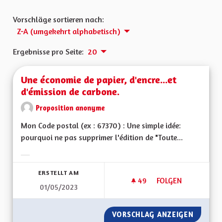
Vorschläge sortieren nach:
Z-A (umgekehrt alphabetisch)
Ergebnisse pro Seite:
20
Une économie de papier, d'encre...et
d'émission de carbone.
Proposition anonyme
Mon Code postal (ex : 67370) : Une simple idée:
pourquoi ne pas supprimer l'édition de "Toute...
Ergebnisse nach Kategorie filtern:
ERSTELLT AM
49
49 FOLLOWER
FOLGEN
01/05/2023
UNE ÉCONOMIE DE P
VORSCHLAG ANZEIGEN
UNE ÉC