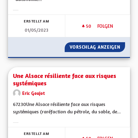
Ergebnisse nach Kategorie filtern:
ERSTELLT AM
50
50 FOLLOWER
FOLGEN
01/05/2023
UNE AUTONOMISATI
VORSCHLAG ANZEIGEN
UNE AU
Une Alsace résiliente face aux risques
systémiques
Eric Goujot
67230Une Alsace résiliente face aux risques
systémiques (raréfaction du pétrole, du sable, de...
Ergebnisse nach Kategorie filtern:
ERSTELLT AM