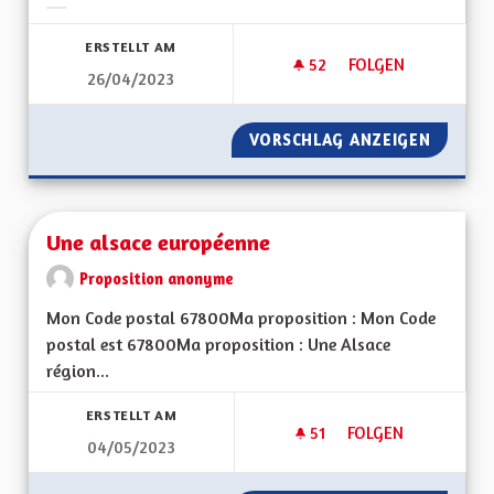
Ergebnisse nach Kategorie filtern:
ERSTELLT AM
52
52 FOLLOWER
FOLGEN
26/04/2023
UNE ALSACE FORTE 
VORSCHLAG ANZEIGEN
UNE AL
Une alsace européenne
Proposition anonyme
Mon Code postal 67800Ma proposition : Mon Code
postal est 67800Ma proposition : Une Alsace
région...
ERSTELLT AM
51
51 FOLLOWER
FOLGEN
04/05/2023
UNE ALSACE EURO