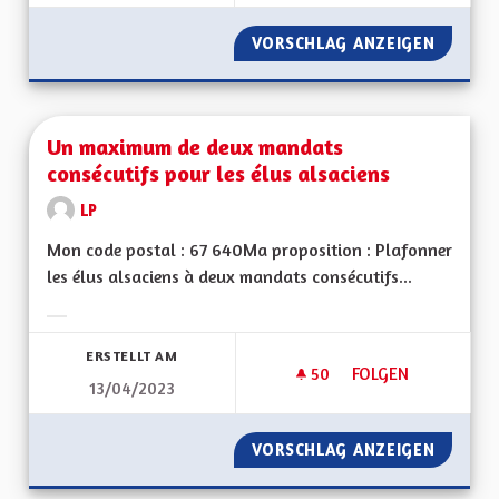
VORSCHLAG ANZEIGEN
UN MOD
Un maximum de deux mandats
consécutifs pour les élus alsaciens
LP
Mon code postal : 67 640Ma proposition : Plafonner
les élus alsaciens à deux mandats consécutifs...
Ergebnisse nach Kategorie filtern:
ERSTELLT AM
50
50 FOLLOWER
FOLGEN
13/04/2023
UN MAXIMUM DE DE
VORSCHLAG ANZEIGEN
UN MAX