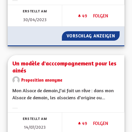
Ergebnisse nach Kategorie filtern:
ERSTELLT AM
49
49 FOLLOWER
FOLGEN
30/04/2023
UN NOUVEAU DRAPEA
VORSCHLAG ANZEIGEN
UN NOU
Un modèle d'acccompagnement pour les
ainés
Proposition anonyme
Mon Alsace de demain,J'ai fait un rêve : dans mon
Alsace de demain, les alsaciens d'origine ou...
Ergebnisse nach Kategorie filtern:
ERSTELLT AM
49
49 FOLLOWER
FOLGEN
14/07/2023
UN MODÈLE D'ACCC