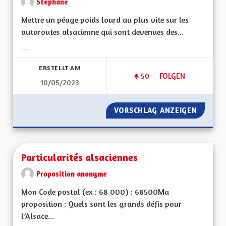
Stephane
Mettre un péage poids lourd au plus vite sur les
autoroutes alsacienne qui sont devenues des...
Ergebnisse nach Kategorie filtern:
ERSTELLT AM
50
50 FOLLOWER
FOLGEN
10/05/2023
PÉAGE AUTOROUTE 
VORSCHLAG ANZEIGEN
PÉAGE 
Particularités alsaciennes
Proposition anonyme
Mon Code postal (ex : 68 000) : 68500Ma
proposition : Quels sont les grands défis pour
l’Alsace...