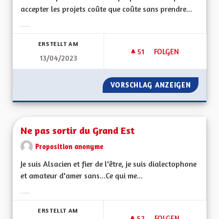
accepter les projets coûte que coûte sans prendre...
Ergebnisse nach Kategorie filtern:
ERSTELLT AM
51
51 FOLLOWER
FOLGEN
13/04/2023
NE PLUS ACCEPTER
VORSCHLAG ANZEIGEN
NE PLU
Ne pas sortir du Grand Est
Proposition anonyme
Je suis Alsacien et fier de l'être, je suis dialectophone
et amateur d'amer sans...Ce qui me...
Ergebnisse nach Kategorie filtern:
ERSTELLT AM
52
52 FOLLOWER
FOLGEN