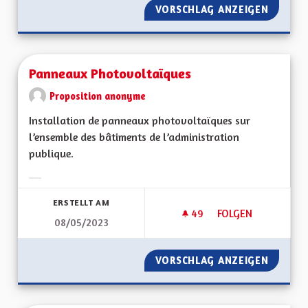
VORSCHLAG ANZEIGEN
PANNEA
Panneaux Photovoltaïques
Proposition anonyme
Installation de panneaux photovoltaïques sur
l’ensemble des bâtiments de l’administration
publique.
Ergebnisse nach Kategorie filtern:
ERSTELLT AM
49
49 FOLLOWER
FOLGEN
08/05/2023
PANNEAUX PHOTOV
VORSCHLAG ANZEIGEN
PANNEA