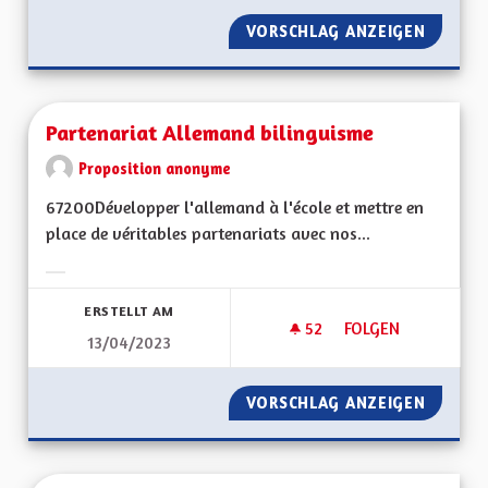
VORSCHLAG ANZEIGEN
PARTICI
Partenariat Allemand bilinguisme
Proposition anonyme
67200Développer l'allemand à l'école et mettre en
place de véritables partenariats avec nos...
Ergebnisse nach Kategorie filtern:
ERSTELLT AM
52
52 FOLLOWER
FOLGEN
13/04/2023
PARTENARIAT ALLE
VORSCHLAG ANZEIGEN
PARTEN