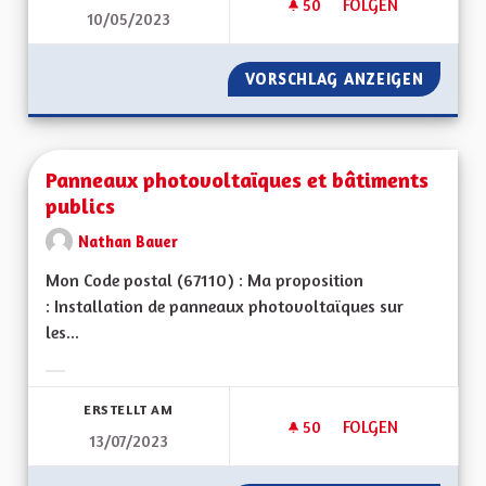
50
50 FOLLOWER
FOLGEN
10/05/2023
PANNEAUX PHOTOVO
VORSCHLAG ANZEIGEN
PANNEA
Panneaux photovoltaïques et bâtiments
publics
Nathan Bauer
Mon Code postal (67110) : Ma proposition
: Installation de panneaux photovoltaïques sur
les...
Ergebnisse nach Kategorie filtern:
ERSTELLT AM
50
50 FOLLOWER
FOLGEN
13/07/2023
PANNEAUX PHOTOVO