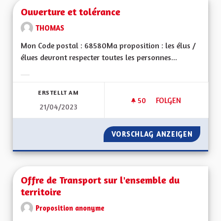
Ouverture et tolérance
THOMAS
Mon Code postal : 68580Ma proposition : les élus /
élues devront respecter toutes les personnes...
Ergebnisse nach Kategorie filtern:
ERSTELLT AM
50
50 FOLLOWER
FOLGEN
21/04/2023
OUVERTURE ET TO
VORSCHLAG ANZEIGEN
OUVERT
Offre de Transport sur l'ensemble du
territoire
Proposition anonyme