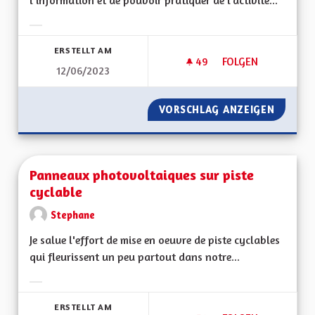
l’information et de pouvoir pratiquer de l’activité...
Ergebnisse nach Kategorie filtern:
ERSTELLT AM
49
49 FOLLOWER
FOLGEN
12/06/2023
PARCOURS DE SANT
VORSCHLAG ANZEIGEN
PARCOU
Panneaux photovoltaiques sur piste
cyclable
Stephane
Je salue l'effort de mise en oeuvre de piste cyclables
qui fleurissent un peu partout dans notre...
Ergebnisse nach Kategorie filtern:
ERSTELLT AM