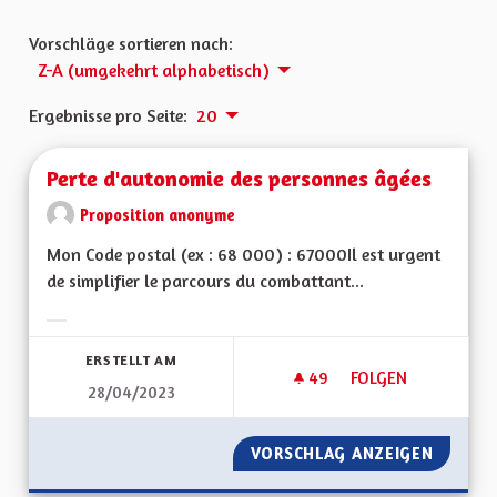
Vorschläge sortieren nach:
Z-A (umgekehrt alphabetisch)
Ergebnisse pro Seite:
20
Perte d'autonomie des personnes âgées
Proposition anonyme
Mon Code postal (ex : 68 000) : 67000Il est urgent
de simplifier le parcours du combattant...
Ergebnisse nach Kategorie filtern:
ERSTELLT AM
49
49 FOLLOWER
FOLGEN
28/04/2023
PERTE D'AUTONOMI
VORSCHLAG ANZEIGEN
PERTE 