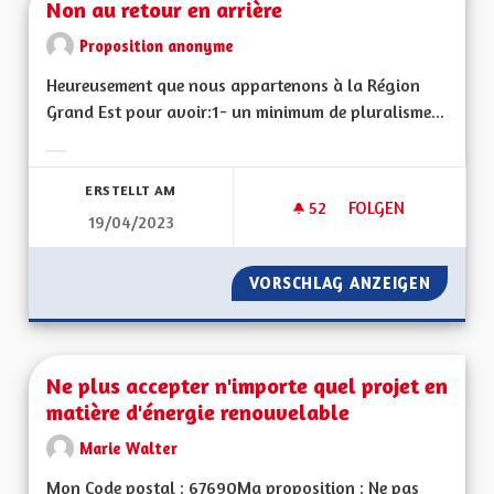
Non au retour en arrière
Proposition anonyme
Heureusement que nous appartenons à la Région
Grand Est pour avoir:1- un minimum de pluralisme...
Ergebnisse nach Kategorie filtern:
ERSTELLT AM
52
52 FOLLOWER
FOLGEN
19/04/2023
NON AU RETOUR EN
VORSCHLAG ANZEIGEN
NON AU
Ne plus accepter n'importe quel projet en
matière d'énergie renouvelable
Marie Walter
Mon Code postal : 67690Ma proposition : Ne pas