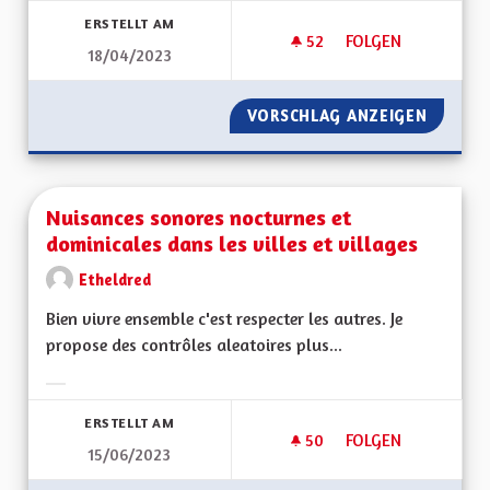
ERSTELLT AM
52
52 FOLLOWER
FOLGEN
18/04/2023
OEUVRER POUR LA 
VORSCHLAG ANZEIGEN
OEUVRE
Nuisances sonores nocturnes et
dominicales dans les villes et villages
Etheldred
Bien vivre ensemble c'est respecter les autres. Je
propose des contrôles aleatoires plus...
Ergebnisse nach Kategorie filtern:
ERSTELLT AM
50
50 FOLLOWER
FOLGEN
15/06/2023
NUISANCES SONORE