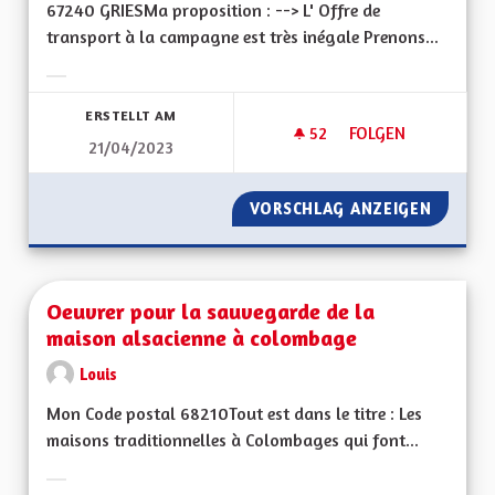
67240 GRIESMa proposition : --> L' Offre de
transport à la campagne est très inégale Prenons...
Ergebnisse nach Kategorie filtern:
ERSTELLT AM
52
52 FOLLOWER
FOLGEN
21/04/2023
OFFRE DE TRANSPO
VORSCHLAG ANZEIGEN
OFFRE 
Oeuvrer pour la sauvegarde de la
maison alsacienne à colombage
Louis
Mon Code postal 68210Tout est dans le titre : Les
maisons traditionnelles à Colombages qui font...
Ergebnisse nach Kategorie filtern: