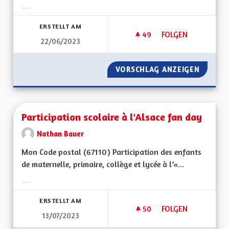
Ergebnisse nach Kategorie filtern:
ERSTELLT AM
49
49 FOLLOWER
FOLGEN
22/06/2023
PARTICULARITÉS AL
VORSCHLAG ANZEIGEN
PARTIC
Participation scolaire à l'Alsace fan day
Nathan Bauer
Mon Code postal (67110) Participation des enfants
de maternelle, primaire, collège et lycée à l’«...
Ergebnisse nach Kategorie filtern:
ERSTELLT AM
50
50 FOLLOWER
FOLGEN
13/07/2023
PARTICIPATION SCOL