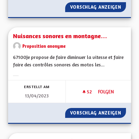
VORSCHLAG ANZEIGEN
NUISAN
Nuisances sonores en montagne…
Proposition anonyme
67100Je propose de faire diminuer la vitesse et faire
faire des contrôles sonores des motos les...
Ergebnisse nach Kategorie filtern:
ERSTELLT AM
52
52 FOLLOWER
FOLGEN
13/04/2023
NUISANCES SONOR
VORSCHLAG ANZEIGEN
NUISAN