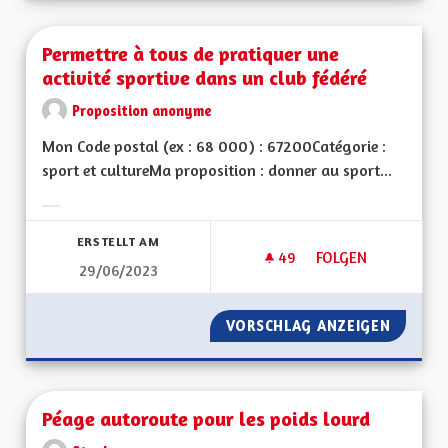
Permettre à tous de pratiquer une
activité sportive dans un club fédéré
Proposition anonyme
Mon Code postal (ex : 68 000) : 67200Catégorie :
sport et cultureMa proposition : donner au sport...
Ergebnisse nach Kategorie filtern:
ERSTELLT AM
49
49 FOLLOWER
FOLGEN
29/06/2023
PERMETTRE À TOUS 
VORSCHLAG ANZEIGEN
PERMET
Péage autoroute pour les poids lourd