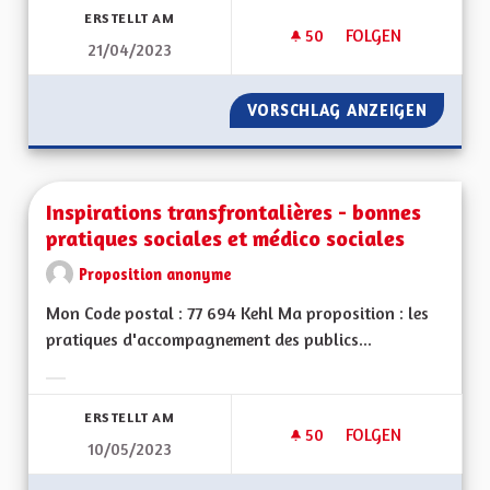
ERSTELLT AM
50
50 FOLLOWER
FOLGEN
21/04/2023
DES BENNES DE RE
VORSCHLAG ANZEIGEN
DES BE
Inspirations transfrontalières - bonnes
pratiques sociales et médico sociales
Proposition anonyme
Mon Code postal : 77 694 Kehl Ma proposition : les
pratiques d'accompagnement des publics...
Ergebnisse nach Kategorie filtern:
ERSTELLT AM
50
50 FOLLOWER
FOLGEN
10/05/2023
INSPIRATIONS TRAN