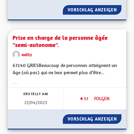
VORSCHLAG ANZEIGEN
UNE AL
Prise en charge de la personne âgée
"semi-autonome".
voltz
67240 GRIESBeaucoup de personnes atteignent un
âge (où pas) qui ne leur permet plus d'être...
Ergebnisse nach Kategorie filtern:
ERSTELLT AM
51
51 FOLLOWER
FOLGEN
21/04/2023
VORSCHLAG ANZEIGEN
PRISE 