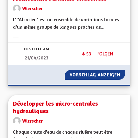
Wierscher
L' "Alsacien" est un ensemble de variations locales
d'un même groupe de langues proches de...
Ergebnisse nach Kategorie filtern:
ERSTELLT AM
53
53 FOLLOWER
FOLGEN
21/04/2023
ALSACIEN: TRADUCT
VORSCHLAG ANZEIGEN
ALSACI
Développer les micro-centrales
hydrauliques
Wierscher
Chaque chute d'eau de chaque rivière peut être