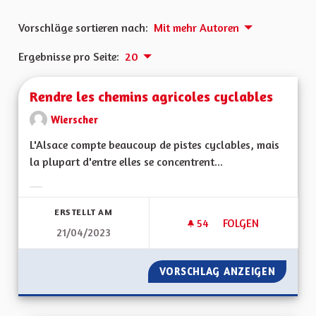
Vorschläge sortieren nach:
Mit mehr Autoren
Ergebnisse pro Seite:
20
Rendre les chemins agricoles cyclables
Wierscher
L'Alsace compte beaucoup de pistes cyclables, mais
la plupart d'entre elles se concentrent...
Ergebnisse nach Kategorie filtern:
ERSTELLT AM
54
54 FOLLOWER
FOLGEN
21/04/2023
RENDRE LES CHEMI
VORSCHLAG ANZEIGEN
RENDRE