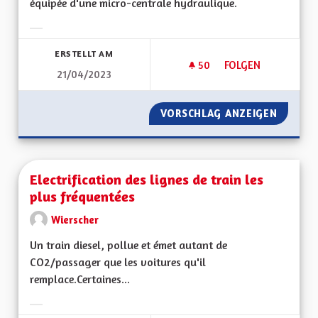
équipée d'une micro-centrale hydraulique.
Ergebnisse nach Kategorie filtern:
ERSTELLT AM
50
50 FOLLOWER
FOLGEN
21/04/2023
DÉVELOPPER LES M
VORSCHLAG ANZEIGEN
DÉVELO
Electrification des lignes de train les
plus fréquentées
Wierscher
Un train diesel, pollue et émet autant de
CO2/passager que les voitures qu'il
remplace.Certaines...
Ergebnisse nach Kategorie filtern: