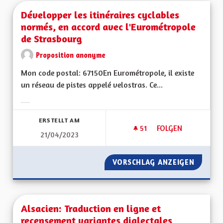
Développer les itinéraires cyclables
normés, en accord avec l'Eurométropole
de Strasbourg
Proposition anonyme
Mon code postal: 67150En Eurométropole, il existe
un réseau de pistes appelé velostras. Ce...
Ergebnisse nach Kategorie filtern:
ERSTELLT AM
51
51 FOLLOWER
FOLGEN
21/04/2023
DÉVELOPPER LES I
VORSCHLAG ANZEIGEN
DÉVELO
Alsacien: Traduction en ligne et
recensement variantes dialectales