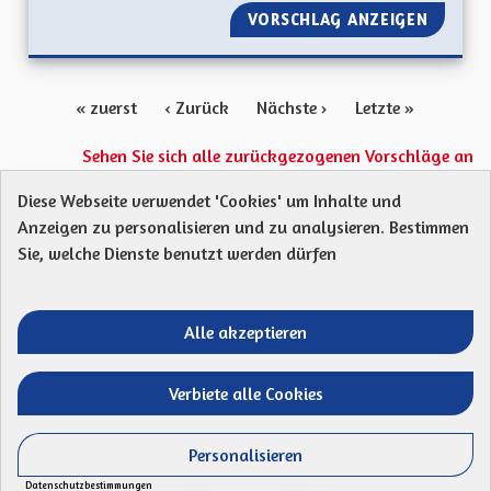
VORSCHLAG ANZEIGEN
INSPIR
« zuerst
‹ Zurück
Nächste ›
Letzte »
Sehen Sie sich alle zurückgezogenen Vorschläge an
Diese Webseite verwendet 'Cookies' um Inhalte und
Anzeigen zu personalisieren und zu analysieren. Bestimmen
Protection des Données
Charte de contribution
Sie, welche Dienste benutzt werden dürfen
Mentions légales
Was sind Gremien?
Standardtitel für terms-and-conditions
Standardtitel für initiatives
Alle akzeptieren
Open Data Dateien herunterladen
Entre vos mains - Collectivité européenne 
Entre vos mains - Collectivité euro
Entre vos mains - Collectivité
Entre vos mains - Collect
Verbiete alle Cookies
Website mit
freier Software erstellt
.
(Externer Li
Personalisieren
Cookie-Einstellungen
Datenschutzbestimmungen