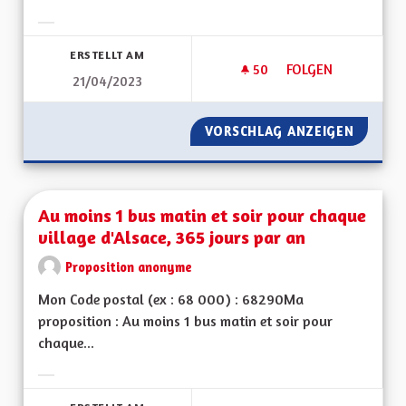
Ergebnisse nach Kategorie filtern:
ERSTELLT AM
50
50 FOLLOWER
FOLGEN
21/04/2023
DIMINUER LE NOMB
VORSCHLAG ANZEIGEN
DIMINU
Au moins 1 bus matin et soir pour chaque
village d'Alsace, 365 jours par an
Proposition anonyme
Mon Code postal (ex : 68 000) : 68290Ma
proposition : Au moins 1 bus matin et soir pour
chaque...
Ergebnisse nach Kategorie filtern: