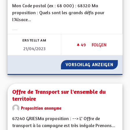
Mon Code postal (ex : 68 000) : 68320 Ma
proposition : Quels sont les grands défis pour
l’Alsace...
Ergebnisse nach Kategorie filtern:
ERSTELLT AM
49
49 FOLLOWER
FOLGEN
21/04/2023
GESTION DES DÉCH
VORSCHLAG ANZEIGEN
GESTIO
Offre de Transport sur l'ensemble du
territoire
Proposition anonyme
67240 GRIESMa proposition : --> L' Offre de
transport à la campagne est très inégale Prenons...