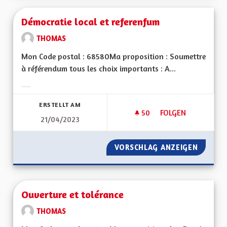
Démocratie local et referenfum
THOMAS
Mon Code postal : 68580Ma proposition : Soumettre
à référendum tous les choix importants : A...
Ergebnisse nach Kategorie filtern:
ERSTELLT AM
50
50 FOLLOWER
FOLGEN
21/04/2023
DÉMOCRATIE LOCAL
VORSCHLAG ANZEIGEN
DÉMOCR
Ouverture et tolérance
THOMAS