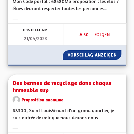
Mon Code postal : 68580Ma proposition : les élus /
élues devront respecter toutes les personnes...
Ergebnisse nach Kategorie filtern:
ERSTELLT AM
50
50 FOLLOWER
FOLGEN
21/04/2023
OUVERTURE ET TO
VORSCHLAG ANZEIGEN
OUVERT
Des bennes de recyclage dans chaque
immeuble svp
Proposition anonyme
68300, Saint LouisVenant d'un grand quartier, je
suis outrée de voir que nous devons nous...
Ergebnisse nach Kategorie filtern: