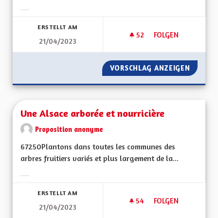
Ergebnisse nach Kategorie filtern:
ERSTELLT AM
52
52 FOLLOWER
FOLGEN
21/04/2023
OFFRE DE TRANSPO
VORSCHLAG ANZEIGEN
OFFRE 
Une Alsace arborée et nourricière
Proposition anonyme
67250Plantons dans toutes les communes des
arbres fruitiers variés et plus largement de la...
Ergebnisse nach Kategorie filtern:
ERSTELLT AM
54
54 FOLLOWER
FOLGEN
21/04/2023
UNE ALSACE ARBOR