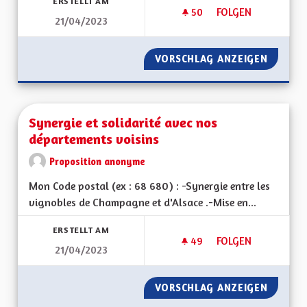
ERSTELLT AM
50
50 FOLLOWER
FOLGEN
21/04/2023
AU MOINS 1 BUS MA
VORSCHLAG ANZEIGEN
AU MOI
Synergie et solidarité avec nos
départements voisins
Proposition anonyme
Mon Code postal (ex : 68 680) : -Synergie entre les
vignobles de Champagne et d'Alsace .-Mise en...
ERSTELLT AM
49
49 FOLLOWER
FOLGEN
21/04/2023
SYNERGIE ET SOLID
VORSCHLAG ANZEIGEN
SYNERG