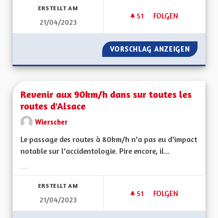
ERSTELLT AM
51
51 FOLLOWER
FOLGEN
21/04/2023
ELECTRIFICATION D
VORSCHLAG ANZEIGEN
ELECTR
Revenir aux 90km/h dans sur toutes les
routes d'Alsace
Wierscher
Le passage des routes à 80km/h n'a pas eu d'impact
notable sur l'accidentologie. Pire encore, il...
Ergebnisse nach Kategorie filtern:
ERSTELLT AM
51
51 FOLLOWER
FOLGEN
21/04/2023
REVENIR AUX 90KM