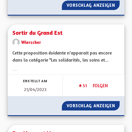
VORSCHLAG ANZEIGEN
REVENI
Sortir du Grand Est
Wierscher
Cette proposition évidente n'apparait pas encore
dans la catégorie "Les solidarités, les soins et...
Ergebnisse nach Kategorie filtern:
ERSTELLT AM
51
51 FOLLOWER
FOLGEN
21/04/2023
SORTIR DU GRAND 
VORSCHLAG ANZEIGEN
SORTIR