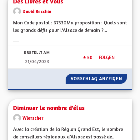
Des Livres et Vous
David Recchia
Mon Code postal : 67330Ma proposition : Quels sont
les grands défis pour l’Alsace de demain ?...
Ergebnisse nach Kategorie filtern:
ERSTELLT AM
50
50 FOLLOWER
FOLGEN
21/04/2023
DES LIVRES ET VOU
VORSCHLAG ANZEIGEN
DES LI
Diminuer le nombre d'élus
Wierscher
Avec la création de la Région Grand Est, le nombre
de conseillers régionaux d'Alsace est passé de...