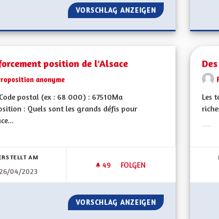
VORSCHLAG ANZEIGEN
MOTIVATIONS PO
orcement position de l'Alsace
Des
Proposition anonyme
ode postal (ex : 68 000) : 67510Ma
Les t
sition : Quels sont les grands défis pour
riche
ce...
Erge
bnisse nach Kategorie filtern:
ERSTELLT AM
49
49 FOLLOWER
FOLGEN
26/04/2023
RENFORCEMENT POSITION DE 
VORSCHLAG ANZEIGEN
RENFORCEMENT PO