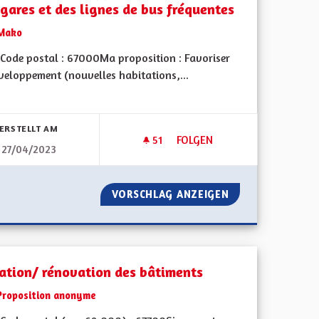
 gares et des lignes de bus fréquentes
Mako
Code postal : 67000Ma proposition : Favoriser
veloppement (nouvelles habitations,...
bnisse nach Kategorie filtern:
ERSTELLT AM
51
51 FOLLOWER
FOLGEN
27/04/2023
 L'ALSACE(-MOSELLE)
FAVORISER LE DÉVELOPPEMEN
COMPLÈTE DE L'ALSACE(-MOSELLE)
VORSCHLAG ANZEIGEN
FAVORISER LE D
lation/ rénovation des bâtiments
Proposition anonyme