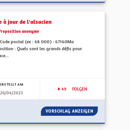
 à jour de l'alsacien
Proposition anonyme
Code postal (ex : 68 000) : 67160Ma
sition : Quels sont les grands défis pour
ace...
ERSTELLT AM
49
49 FOLLOWER
FOLGEN
26/04/2023
 ET DE L'ALSACIEN
MISE À JOUR DE L'ALSACIEN
 L'ALLEMAND ET DE L'ALSACIEN
VORSCHLAG ANZEIGEN
MISE À JOUR DE 