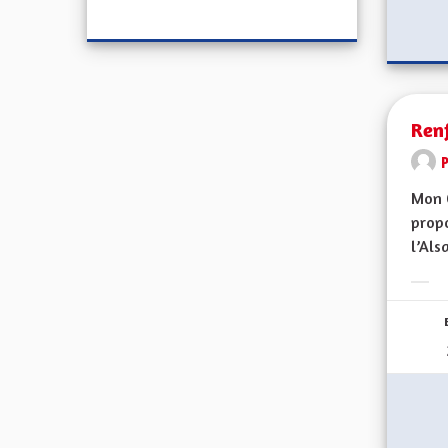
Renf
Mon C
propo
l’Alsa
Erge