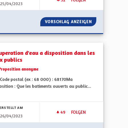
25/04/2023
IEN
INDÉPENDANCES DES DÉCISIO
MS EN ALSACIEN
VORSCHLAG ANZEIGEN
INDÉPENDANCES 
uperation d'eau a disposition dans les
x publics
Proposition anonyme
Code postal (ex : 68 000) : 68170Ma
sition : Que les batiments ouverts au public...
bnisse nach Kategorie filtern:
ERSTELLT AM
49
49 FOLLOWER
FOLGEN
26/04/2023
ÉVOLES
RECUPERATION D'EAU A DISPO