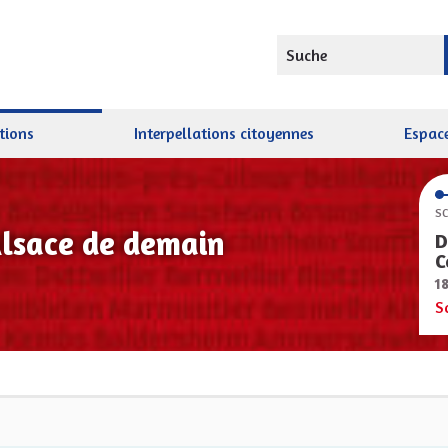
Suche
tions
Interpellations citoyennes
Espace
SC
Alsace de demain
D
C
1
S