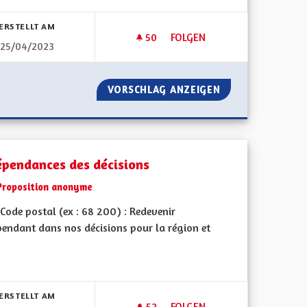
bnisse nach Kategorie filtern:
ERSTELLT AM
50
50 FOLLOWER
FOLGEN
25/04/2023
SEAUX FERRÉS
ALSACE, PAYS DES ORGUES
 ANCIENS RÉSEAUX FERRÉS
VORSCHLAG ANZEIGEN
ALSACE, PAYS D
épendances des décisions
Proposition anonyme
Code postal (ex : 68 200) : Redevenir
pendant dans nos décisions pour la région et
bnisse nach Kategorie filtern:
ERSTELLT AM
52
52 FOLLOWER
FOLGEN