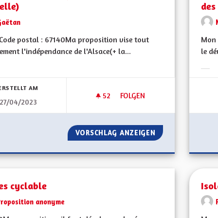
elle)
des
Gaëtan
ode postal : 67140Ma proposition vise tout
Mon 
ment l'indépendance de l'Alsace(+ la...
le dé
bnisse nach Kategorie filtern:
Erge
ERSTELLT AM
52
52 FOLLOWER
FOLGEN
27/04/2023
L'INDÉPENDANCE COMPLÈTE DE
VORSCHLAG ANZEIGEN
L'INDÉPENDANCE 
es cyclable
Iso
Proposition anonyme