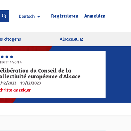
Registrieren
Anmelden
Deutsch
Choisir la langue
Sprache wählen
s citoyens
Alsace.eu
(Externer Link)
HRITT 4 VON 4
élibération du Conseil de la
ollectivité européenne d'Alsace
8/12/2023 - 19/12/2023
chritte anzeigen