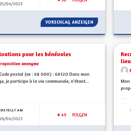
25/04/2023
DOUBLER DES FILMS EN ALSAC
VORSCHLAG ANZEIGEN
DOUBLER DES FIL
ivations pour les bénévoles
Rec
lieu
Proposition anonyme
Code postal (ex : 68 000) : 68320 Dans mon
ge, je participe à la vie communale, n'étant...
Mon 
propo
bnisse nach Kategorie filtern:
Erge
ERSTELLT AM
49
49 FOLLOWER
FOLGEN
26/04/2023
MOTIVATIONS POUR LES BÉN