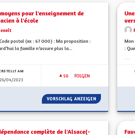
 moyens pour l'enseignement de
Une
sacien à l'école
vers
Benoît
ode postal (ex : 67 000) : Ma proposition :
Mon 
rd’hui la famille n’assure plus la...
: Que
bnisse nach Kategorie filtern:
Erge
ERSTELLT AM
50
50 FOLLOWER
FOLGEN
26/04/2023
DES MOYENS POUR L'ENSEIGNE
VORSCHLAG ANZEIGEN
DES MOYENS POUR
dépendance complète de l'Alsace(-
Fav