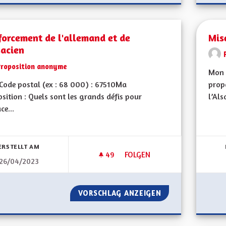
orcement de l'allemand et de
Mise
sacien
Proposition anonyme
Mon 
ode postal (ex : 68 000) : 67510Ma
propo
sition : Quels sont les grands défis pour
l’Als
ce...
bnisse nach Kategorie filtern:
ERSTELLT AM
49
49 FOLLOWER
FOLGEN
26/04/2023
RENFORCEMENT DE L'ALLEMAND
VORSCHLAG ANZEIGEN
RENFORCEMENT DE