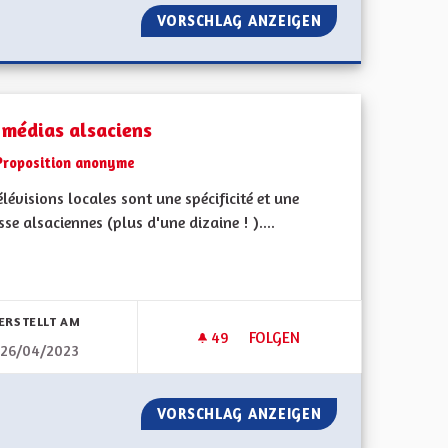
UR LES BÉNÉVOLES
VORSCHLAG ANZEIGEN
RECUPERATION D'
 médias alsaciens
Proposition anonyme
élévisions locales sont une spécificité et une
sse alsaciennes (plus d'une dizaine ! )....
bnisse nach Kategorie filtern:
ERSTELLT AM
49
49 FOLLOWER
FOLGEN
26/04/2023
L'ALSACE
DES MÉDIAS ALSACIENS
SITION DE L'ALSACE
VORSCHLAG ANZEIGEN
DES MÉDIAS ALS