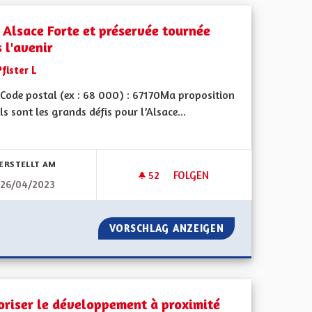
 Alsace Forte et préservée tournée
 l'avenir
Pfister L
Code postal (ex : 68 000) : 67170Ma proposition
ls sont les grands défis pour l’Alsace...
bnisse nach Kategorie filtern:
ERSTELLT AM
52
52 FOLLOWER
FOLGEN
26/04/2023
MENT DE L'ALSACIEN À L'ÉCOLE
UNE ALSACE FORTE ET PRÉSE
 L'ENSEIGNEMENT DE L'ALSACIEN À L'ÉCOLE
VORSCHLAG ANZEIGEN
UNE ALSACE FORT
oriser le développement à proximité