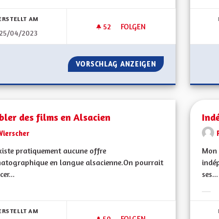
bnisse nach Kategorie filtern:
Erge
ERSTELLT AM
52
52 FOLLOWER
FOLGEN
25/04/2023
RÉHABILITER LES ANCIENS RÉ
VORSCHLAG ANZEIGEN
RÉHABILITER LES
ler des films en Alsacien
Ind
Wierscher
existe pratiquement aucune offre
Mon 
matographique en langue alsacienne.On pourrait
indé
er...
ses...
bnisse nach Kategorie filtern:
Erge
ERSTELLT AM
50
50 FOLLOWER
FOLGEN