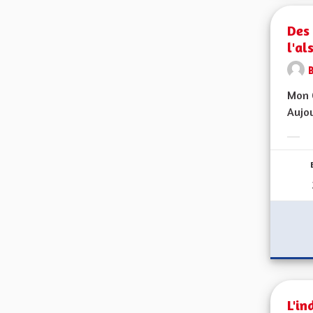
Des
l'al
Mon C
Aujou
Erge
L'in