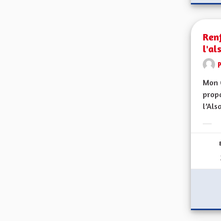
Renf
l'al
Mon C
propo
l’Alsa
Erge