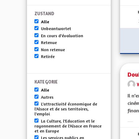
Erge
ZUSTAND
Alle
Unbeantwortet
En cours d'évaluation
Retenue
Non retenue
Retirée
Doub
KATEGORIE
Alle
Il n'
Autres
ciné
L'attractivité économique de
l'Alsace et de ses territoires,
financ
l'emploi
La Culture, l'Education et le
Erge
rayonnement de l'Alsace en France
et en Europe
Les services publics en