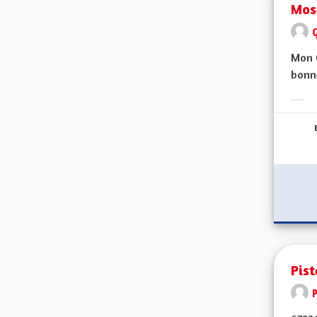
Mos
Mon C
bonne
Erge
Pist