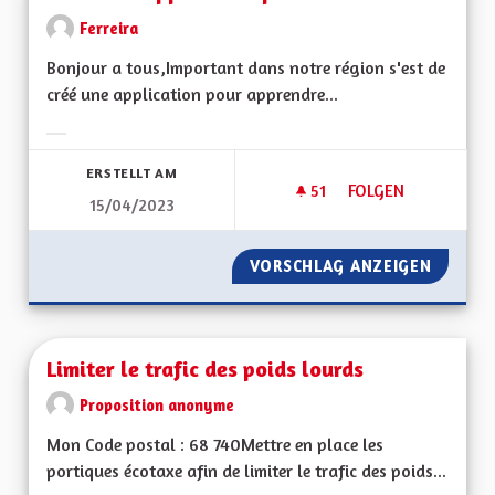
Ferreira
Bonjour a tous,Important dans notre région s'est de
créé une application pour apprendre...
Ergebnisse nach Kategorie filtern:
ERSTELLT AM
51
51 FOLLOWER
FOLGEN
15/04/2023
CRÉER UNE APPLICA
VORSCHLAG ANZEIGEN
CRÉER 
Limiter le trafic des poids lourds
Proposition anonyme
Mon Code postal : 68 740Mettre en place les
portiques écotaxe afin de limiter le trafic des poids...