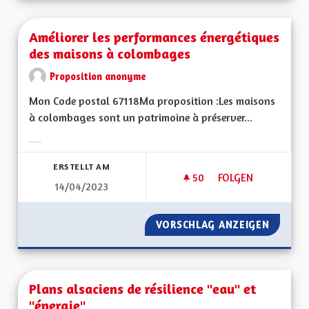
Améliorer les performances énergétiques
des maisons à colombages
Proposition anonyme
Mon Code postal 67118Ma proposition :Les maisons
à colombages sont un patrimoine à préserver...
Ergebnisse nach Kategorie filtern:
ERSTELLT AM
50
50 FOLLOWER
FOLGEN
14/04/2023
AMÉLIORER LES PE
VORSCHLAG ANZEIGEN
AMÉLIO
Plans alsaciens de résilience "eau" et
"énergie"