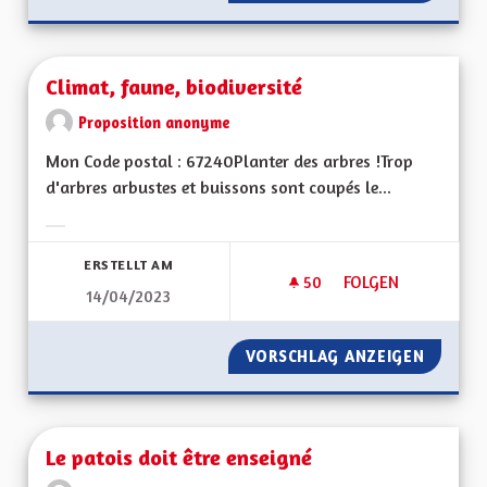
Climat, faune, biodiversité
Proposition anonyme
Mon Code postal : 67240Planter des arbres !Trop
d'arbres arbustes et buissons sont coupés le...
Ergebnisse nach Kategorie filtern:
ERSTELLT AM
50
50 FOLLOWER
FOLGEN
14/04/2023
CLIMAT, FAUNE, BIO
VORSCHLAG ANZEIGEN
CLIMAT,
Le patois doit être enseigné