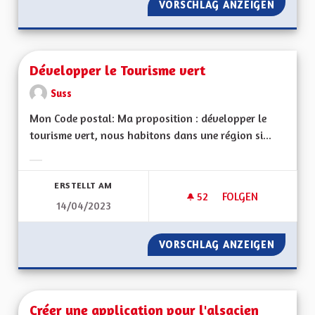
VORSCHLAG ANZEIGEN
SORTIR
Développer le Tourisme vert
Suss
Mon Code postal: Ma proposition : développer le
tourisme vert, nous habitons dans une région si...
Ergebnisse nach Kategorie filtern:
ERSTELLT AM
52
52 FOLLOWER
FOLGEN
14/04/2023
DÉVELOPPER LE TO
VORSCHLAG ANZEIGEN
DÉVELO
Créer une application pour l'alsacien