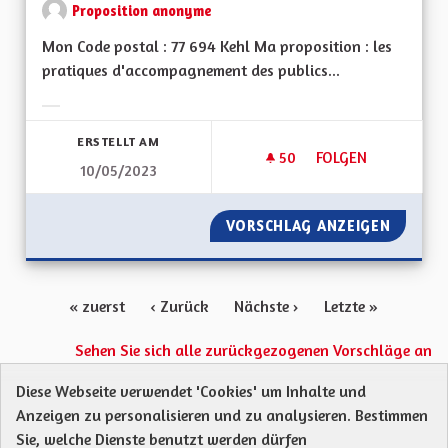
Proposition anonyme
Mon Code postal : 77 694 Kehl Ma proposition : les
pratiques d'accompagnement des publics...
Ergebnisse nach Kategorie filtern:
ERSTELLT AM
50
50 FOLLOWER
FOLGEN
10/05/2023
INSPIRATIONS TRAN
VORSCHLAG ANZEIGEN
INSPIR
« zuerst
‹ Zurück
Nächste ›
Letzte »
Sehen Sie sich alle zurückgezogenen Vorschläge an
Diese Webseite verwendet 'Cookies' um Inhalte und
Anzeigen zu personalisieren und zu analysieren. Bestimmen
Protection des Données
Charte de contribution
Sie, welche Dienste benutzt werden dürfen
Mentions légales
Was sind Gremien?