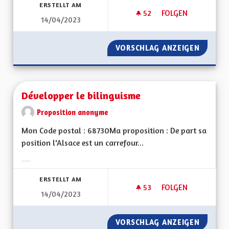
ERSTELLT AM
52
52 FOLLOWER
FOLGEN
14/04/2023
NE PAS SORTIR DU 
VORSCHLAG ANZEIGEN
NE PAS
Développer le bilinguisme
Proposition anonyme
Mon Code postal : 68730Ma proposition : De part sa
position l'Alsace est un carrefour...
Ergebnisse nach Kategorie filtern:
ERSTELLT AM
53
53 FOLLOWER
FOLGEN
14/04/2023
DÉVELOPPER LE BIL
VORSCHLAG ANZEIGEN
DÉVELO