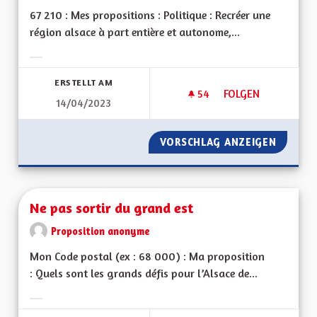
67 210 : Mes propositions : Politique : Recréer une
région alsace à part entière et autonome,...
Ergebnisse nach Kategorie filtern:
ERSTELLT AM
54
54 FOLLOWER
FOLGEN
14/04/2023
RÉGION AUTONOME
VORSCHLAG ANZEIGEN
RÉGION
Ne pas sortir du grand est
Proposition anonyme
Mon Code postal (ex : 68 000) : Ma proposition
: Quels sont les grands défis pour l’Alsace de...
Ergebnisse nach Kategorie filtern: