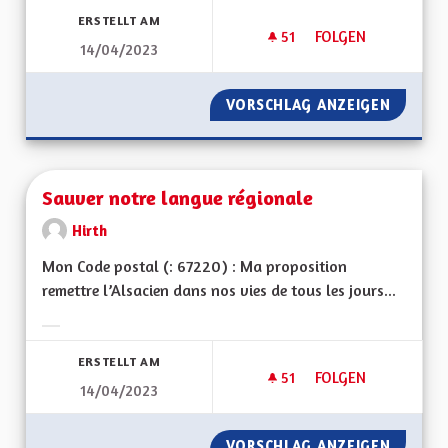
ERSTELLT AM
51
51 FOLLOWER
FOLGEN
14/04/2023
RELEVONS ENSEMBLE
VORSCHLAG ANZEIGEN
RELEVO
Sauver notre langue régionale
Hirth
Mon Code postal (: 67220) : Ma proposition
remettre l’Alsacien dans nos vies de tous les jours...
Ergebnisse nach Kategorie filtern:
ERSTELLT AM
51
51 FOLLOWER
FOLGEN
14/04/2023
SAUVER NOTRE LA
VORSCHLAG ANZEIGEN
SAUVER