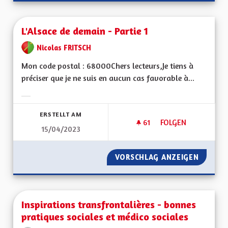
L'Alsace de demain - Partie 1
Nicolas FRITSCH
Mon code postal : 68000Chers lecteurs,Je tiens à
préciser que je ne suis en aucun cas favorable à...
Ergebnisse nach Kategorie filtern:
ERSTELLT AM
61
61 FOLLOWER
FOLGEN
15/04/2023
L'ALSACE DE DEMAIN
VORSCHLAG ANZEIGEN
L'ALSAC
Inspirations transfrontalières - bonnes
pratiques sociales et médico sociales