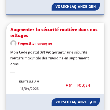
VORSCHLAG ANZEIGEN
INFORMA
Augmenter la sécurité routière dans nos
villages
Proposition anonyme
Mon Code postal :68740Garantir une sécurité
routière maximale des riverains en supprimant
dans...
Ergebnisse nach Kategorie filtern:
ERSTELLT AM
51
51 FOLLOWER
FOLGEN
15/04/2023
AUGMENTER LA SÉC
VORSCHLAG ANZEIGEN
AUGMEN