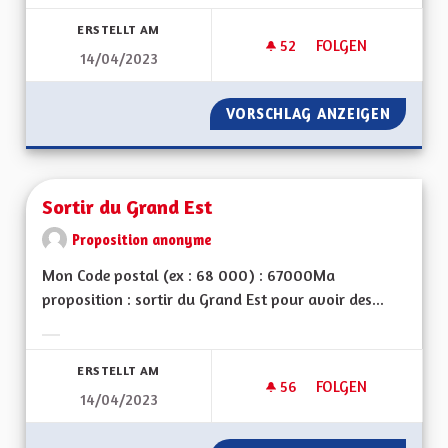
Ergebnisse nach Kategorie filtern:
ERSTELLT AM
52
52 FOLLOWER
FOLGEN
14/04/2023
DÉPOLLUTION SAU
VORSCHLAG ANZEIGEN
DÉPOLL
Sortir du Grand Est
Proposition anonyme
Mon Code postal (ex : 68 000) : 67000Ma
proposition : sortir du Grand Est pour avoir des...
Ergebnisse nach Kategorie filtern:
ERSTELLT AM
56
56 FOLLOWER
FOLGEN
14/04/2023
SORTIR DU GRAND 