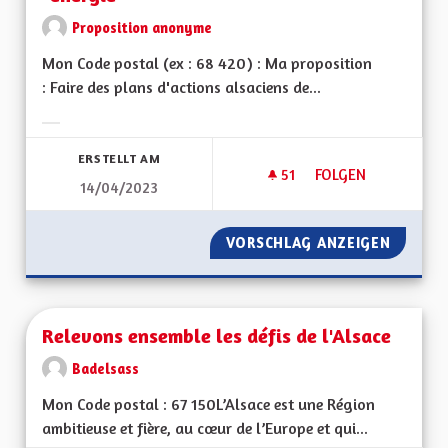
Proposition anonyme
Mon Code postal (ex : 68 420) : Ma proposition
: Faire des plans d'actions alsaciens de...
Ergebnisse nach Kategorie filtern:
ERSTELLT AM
51
51 FOLLOWER
FOLGEN
14/04/2023
PLANS ALSACIENS D
VORSCHLAG ANZEIGEN
PLANS A
Relevons ensemble les défis de l'Alsace
Badelsass
Mon Code postal : 67 150L’Alsace est une Région
ambitieuse et fière, au cœur de l’Europe et qui...