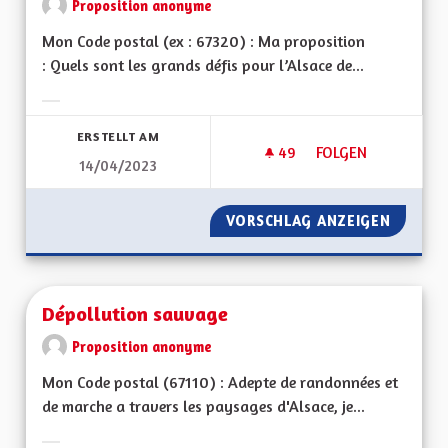
Proposition anonyme
Mon Code postal (ex : 67320) : Ma proposition
: Quels sont les grands défis pour l’Alsace de...
Ergebnisse nach Kategorie filtern:
ERSTELLT AM
49
49 FOLLOWER
FOLGEN
14/04/2023
LE PATOIS DOIT ÊT
VORSCHLAG ANZEIGEN
LE PATO
Dépollution sauvage
Proposition anonyme
Mon Code postal (67110) : Adepte de randonnées et
de marche a travers les paysages d'Alsace, je...