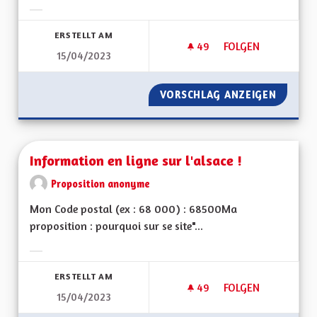
Ergebnisse nach Kategorie filtern:
ERSTELLT AM
49
49 FOLLOWER
FOLGEN
15/04/2023
LIMITER LE TRAFIC
VORSCHLAG ANZEIGEN
LIMITER
Information en ligne sur l'alsace !
Proposition anonyme
Mon Code postal (ex : 68 000) : 68500Ma
proposition : pourquoi sur se site"...
Ergebnisse nach Kategorie filtern:
ERSTELLT AM
49
49 FOLLOWER
FOLGEN
15/04/2023
INFORMATION EN LI