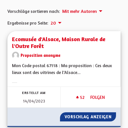
Vorschläge sortieren nach:
Mit mehr Autoren
Ergebnisse pro Seite:
20
Ecomusée d'Alsace, Maison Rurale de
l'Outre Forêt
Proposition anonyme
Mon Code postal 67118 : Ma proposition : Ces deux
lieux sont des vitrines de l'Alsace...
Ergebnisse nach Kategorie filtern:
ERSTELLT AM
52
52 FOLLOWER
FOLGEN
14/04/2023
ECOMUSÉE D'ALSAC
VORSCHLAG ANZEIGEN
ECOMUS