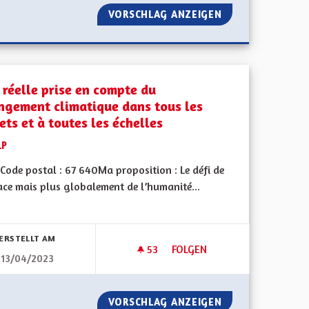
T L’AFFAIRE DE TOUS.
VORSCHLAG ANZEIGEN
PARTENARIAT AL
 réelle prise en compte du
ngement climatique dans tous les
ets et à toutes les échelles
LP
Code postal : 67 640Ma proposition : Le défi de
ace mais plus globalement de l’humanité...
bnisse nach Kategorie filtern:
ERSTELLT AM
53
53 FOLLOWER
FOLGEN
13/04/2023
S CONSÉCUTIFS POUR LES ÉLUS ALSACIENS
UNE RÉELLE PRISE EN COMPT
DEUX MANDATS CONSÉCUTIFS POUR LES ÉLUS ALSACIENS
VORSCHLAG ANZEIGEN
UNE RÉELLE PRI