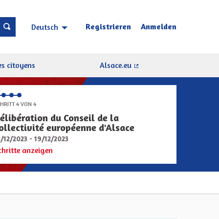
Registrieren
Anmelden
Deutsch
Choisir la langue
Sprache wählen
s citoyens
Alsace.eu
(Externer Link)
HRITT 4 VON 4
élibération du Conseil de la
ollectivité européenne d'Alsace
8/12/2023 - 19/12/2023
chritte anzeigen