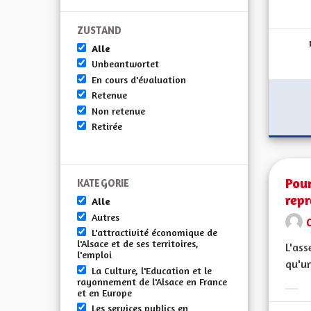
Erge
ZUSTAND
Alle
Unbeantwortet
En cours d'évaluation
Retenue
Non retenue
Retirée
Pour
KATEGORIE
rep
Alle
Autres
L'attractivité économique de
l'Alsace et de ses territoires,
L'ass
l'emploi
qu'un
La Culture, l'Education et le
rayonnement de l'Alsace en France
et en Europe
Erge
Les services publics en