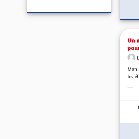
Un 
pour
Mon c
les é
Erge