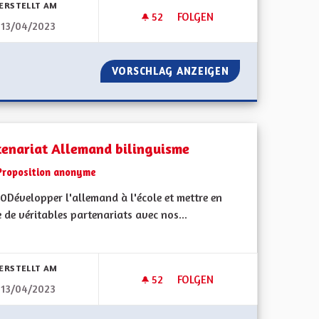
ERSTELLT AM
52
52 FOLLOWER
FOLGEN
13/04/2023
ENT TOUS REPRÉSENTÉS
LIGNE DE TRAIN MULHOUSE 
ITOYENS SOIENT TOUS REPRÉSENTÉS
VORSCHLAG ANZEIGEN
LIGNE DE TRAIN
tenariat Allemand bilinguisme
Proposition anonyme
0Développer l'allemand à l'école et mettre en
 de véritables partenariats avec nos...
bnisse nach Kategorie filtern:
ERSTELLT AM
52
52 FOLLOWER
FOLGEN
13/04/2023
DE TOUS.
PARTENARIAT ALLEMAND BILI