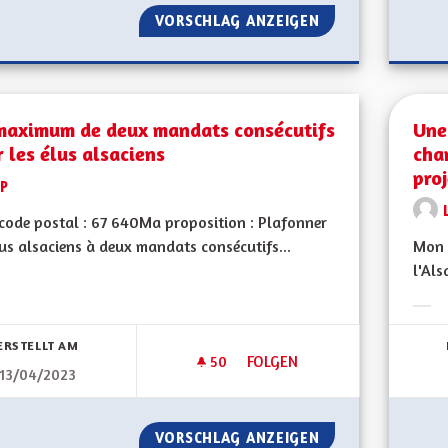
VORSCHLAG ANZEIGEN
LE HANDICAP C’ES
maximum de deux mandats consécutifs
Une
 les élus alsaciens
cha
proj
LP
ode postal : 67 640Ma proposition : Plafonner
lus alsaciens à deux mandats consécutifs...
Mon 
l'Als
bnisse nach Kategorie filtern:
Erge
ERSTELLT AM
50
50 FOLLOWER
FOLGEN
13/04/2023
UN MAXIMUM DE DEUX MANDAT
VORSCHLAG ANZEIGEN
UN MAXIMUM DE 