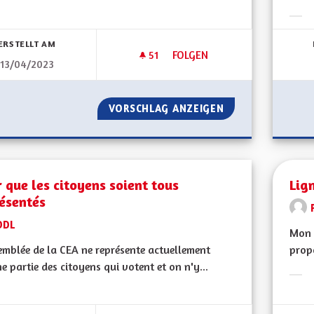
bnisse nach Kategorie filtern:
Erge
ERSTELLT AM
51
51 FOLLOWER
FOLGEN
13/04/2023
TRANSPORT : DÉVELOPPER LE
VORSCHLAG ANZEIGEN
TRANSPORT : DÉ
 que les citoyens soient tous
Lig
résentés
ODL
Mon 
emblée de la CEA ne représente actuellement
propo
e partie des citoyens qui votent et on n'y...
Erge
bnisse nach Kategorie filtern: