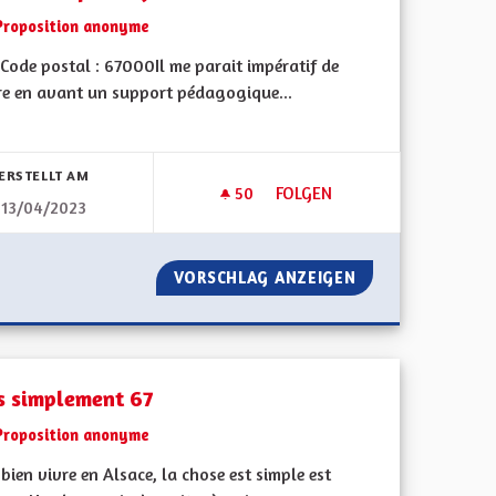
Proposition anonyme
Code postal : 67000Il me parait impératif de
re en avant un support pédagogique...
bnisse nach Kategorie filtern:
ERSTELLT AM
50
50 FOLLOWER
FOLGEN
13/04/2023
TABLEAUX EXPLICATIFS
CTRIQUE
VORSCHLAG ANZEIGEN
TABLEAUX EXPLIC
s simplement 67
Proposition anonyme
bien vivre en Alsace, la chose est simple est