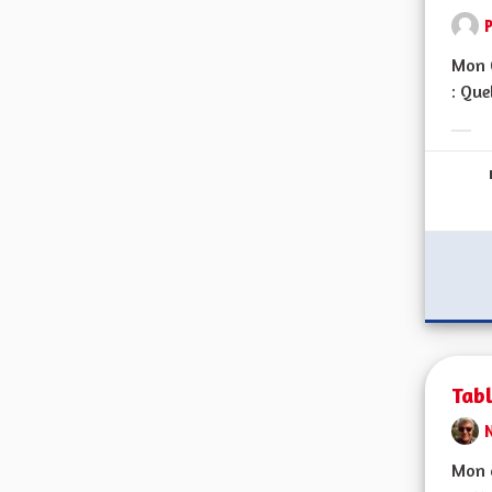
Mon C
: Que
Erge
Tabl
Mon c