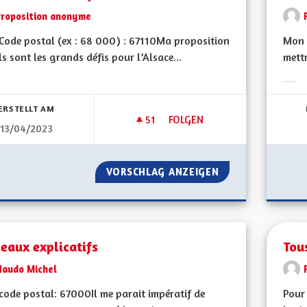
Proposition anonyme
ode postal (ex : 68 000) : 67110Ma proposition
Mon 
ls sont les grands défis pour l’Alsace...
mett
bnisse nach Kategorie filtern:
Erge
ERSTELLT AM
51
51 FOLLOWER
FOLGEN
13/04/2023
PRODUCTION ÉLECTRIQUE
VORSCHLAG ANZEIGEN
PRODUCTION ÉLE
eaux explicatifs
Tou
Naudo Michel
ode postal: 67000 Il me parait impératif de
Pour 