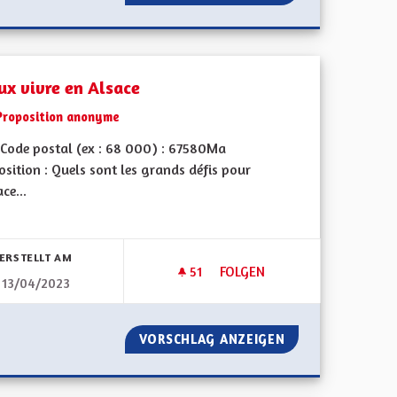
ux vivre en Alsace
Proposition anonyme
Code postal (ex : 68 000) : 67580Ma
sition : Quels sont les grands défis pour
ace...
bnisse nach Kategorie filtern:
ERSTELLT AM
51
51 FOLLOWER
FOLGEN
13/04/2023
RES DE L'ALSACE
MIEUX VIVRE EN ALSACE
LES FRONTIÈRES DE L'ALSACE
VORSCHLAG ANZEIGEN
MIEUX VIVRE EN 