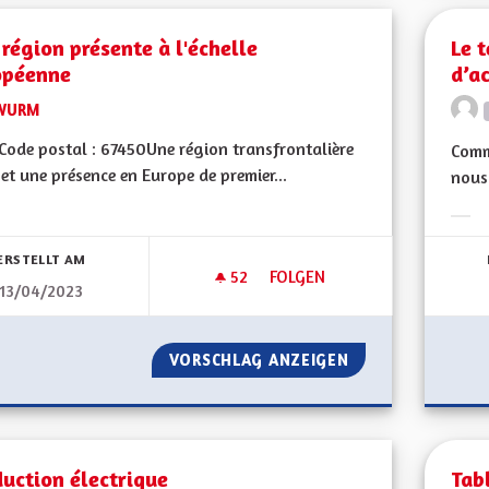
région présente à l'échelle
Le 
opéenne
d’a
WURM
ode postal : 67450Une région transfrontalière
Comme
 et une présence en Europe de premier...
nous 
bnisse nach Kategorie filtern:
Erge
ERSTELLT AM
52
52 FOLLOWER
FOLGEN
13/04/2023
UNE RÉGION PRÉSENTE À L'É
VORSCHLAG ANZEIGEN
UNE RÉGION PRÉS
uction électrique
Tab