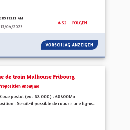
bnisse nach Kategorie filtern:
ERSTELLT AM
52
52 FOLLOWER
FOLGEN
13/04/2023
 COVOITURAGE
POUR UNE ALSACE EUROPÉENN
VELOPPER LE COVOITURAGE
VORSCHLAG ANZEIGEN
POUR UNE ALSAC
ne de train Mulhouse Fribourg
Proposition anonyme
Code postal (ex : 68 000) : 68800Ma
sition : Serait-il possible de rouvrir une ligne...
bnisse nach Kategorie filtern: