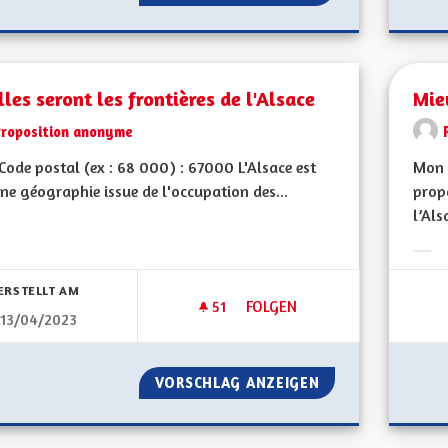
les seront les frontières de l'Alsace
Mie
Proposition anonyme
ode postal (ex : 68 000) : 67000 L'Alsace est
Mon 
une géographie issue de l'occupation des...
propo
l’Als
Erge
ERSTELLT AM
51
51 FOLLOWER
FOLGEN
13/04/2023
QUELLES SERONT LES FRONTIÈ
VORSCHLAG ANZEIGEN
QUELLES SERONT 