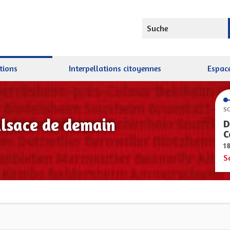
Suche
tions
Interpellations citoyennes
Espace
SC
Alsace de demain
D
C
1
S