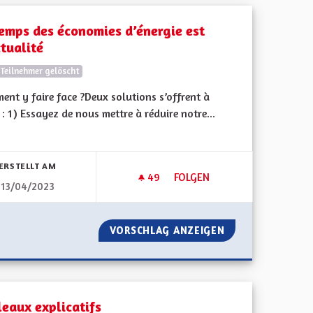
temps des économies d’énergie est
ctualité
Teilnehmer gelöscht
nt y faire face ?Deux solutions s’offrent à
: 1) Essayez de nous mettre à réduire notre...
bnisse nach Kategorie filtern:
ERSTELLT AM
49
49 FOLLOWER
FOLGEN
13/04/2023
CHELLE EUROPÉENNE
LE TEMPS DES ÉCONOMIES D’É
ENTE À L'ÉCHELLE EUROPÉENNE
VORSCHLAG ANZEIGEN
LE TEMPS DES ÉC
leaux explicatifs