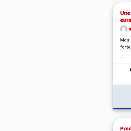
Une 
eur
Mon C
forte
Erge
Prod