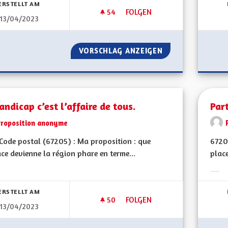
ERSTELLT AM
54
54 FOLLOWER
FOLGEN
13/04/2023
POUR QUE LES CITOYENS SOI
VORSCHLAG ANZEIGEN
POUR QUE LES C
andicap c’est l’affaire de tous.
Par
Proposition anonyme
ode postal (67205) : Ma proposition : que
6720
ace devienne la région phare en terme...
place
Erge
ERSTELLT AM
50
50 FOLLOWER
FOLGEN
13/04/2023
LE HANDICAP C’EST L’AFFAIRE 