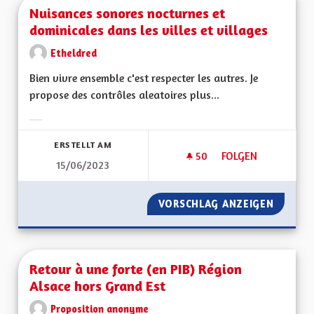
Nuisances sonores nocturnes et
dominicales dans les villes et villages
Etheldred
Bien vivre ensemble c'est respecter les autres. Je
propose des contrôles aleatoires plus...
Ergebnisse nach Kategorie filtern:
ERSTELLT AM
50
50 FOLLOWER
FOLGEN
15/06/2023
NUISANCES SONORE
VORSCHLAG ANZEIGEN
NUISAN
Retour à une forte (en PIB) Région
Alsace hors Grand Est
Proposition anonyme