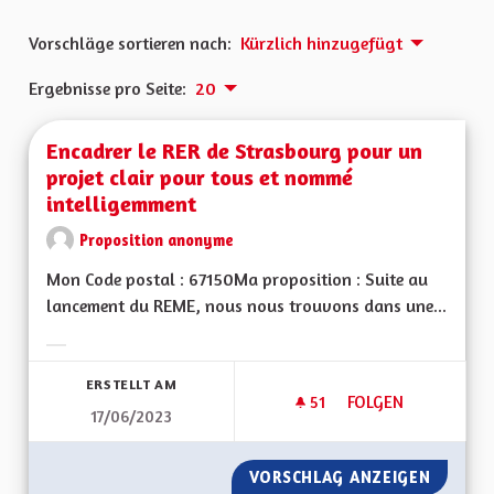
Vorschläge sortieren nach:
Kürzlich hinzugefügt
Ergebnisse pro Seite:
20
Encadrer le RER de Strasbourg pour un
projet clair pour tous et nommé
intelligemment
Proposition anonyme
Mon Code postal : 67150Ma proposition : Suite au
lancement du REME, nous nous trouvons dans une...
Ergebnisse nach Kategorie filtern:
ERSTELLT AM
51
51 FOLLOWER
FOLGEN
17/06/2023
ENCADRER LE RER 
VORSCHLAG ANZEIGEN
ENCADR