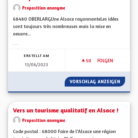
Proposition anonyme
68480 OBERLARGUne Alsace rayonnanteLes idées
sont toujours très nombreuses mais la mise en
oeuvre...
Ergebnisse nach Kategorie filtern:
ERSTELLT AM
50
50 FOLLOWER
FOLGEN
13/06/2023
DE LA PAROLE AUX 
VORSCHLAG ANZEIGEN
DE LA 
Vers un tourisme qualitatif en Alsace !
Proposition anonyme
Code postal : 68000 Faire de l'Alsace une région