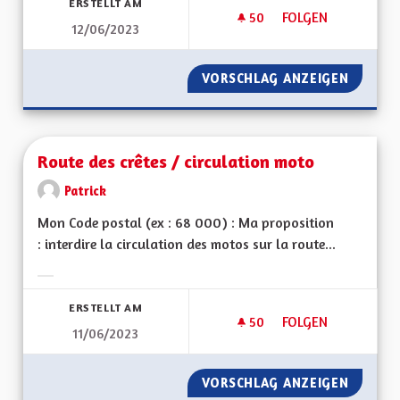
ERSTELLT AM
50
50 FOLLOWER
FOLGEN
12/06/2023
INDÉPENDANCE ÉN
VORSCHLAG ANZEIGEN
INDÉPE
Route des crêtes / circulation moto
Patrick
Mon Code postal (ex : 68 000) : Ma proposition
: interdire la circulation des motos sur la route...
Ergebnisse nach Kategorie filtern:
ERSTELLT AM
50
50 FOLLOWER
FOLGEN
11/06/2023
ROUTE DES CRÊTES
VORSCHLAG ANZEIGEN
ROUTE 