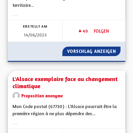
territoire...
Ergebnisse nach Kategorie filtern:
ERSTELLT AM
49
49 FOLLOWER
FOLGEN
14/06/2023
TRANSPORTS EN C
VORSCHLAG ANZEIGEN
TRANSP
L'Alsace exemplaire face au changement
climatique
Proposition anonyme
Mon Code postal (67730) : L'Alsace pourrait être la
première région à ne plus dépendre des...
Ergebnisse nach Kategorie filtern: