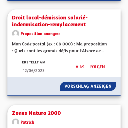
Droit local-démission salarié-
indemnisation-remplacement
Proposition anonyme
Mon Code postal (ex : 68 000) : Ma proposition
: Quels sont les grands défis pour l’Alsace de...
ERSTELLT AM
49
49 FOLLOWER
FOLGEN
12/06/2023
DROIT LOCAL-DÉMI
VORSCHLAG ANZEIGEN
DROIT 
Zones Natura 2000
Patrick