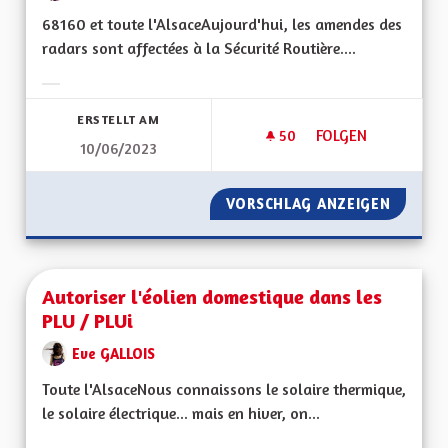
68160 et toute l'AlsaceAujourd'hui, les amendes des
radars sont affectées à la Sécurité Routière....
Ergebnisse nach Kategorie filtern:
ERSTELLT AM
50
50 FOLLOWER
FOLGEN
10/06/2023
LES REVENUS DES R
VORSCHLAG ANZEIGEN
LES RE
Autoriser l'éolien domestique dans les
PLU / PLUi
Eve GALLOIS
Toute l'AlsaceNous connaissons le solaire thermique,
le solaire électrique... mais en hiver, on...