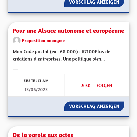
VORSCHLAG ANZEIGEN
TRANSF
Pour une Alsace autonome et européenne
Proposition anonyme
Mon Code postal (ex : 68 000) : 67100Plus de
créations d'entreprises. Une politique bien...
Ergebnisse nach Kategorie filtern:
ERSTELLT AM
50
50 FOLLOWER
FOLGEN
13/06/2023
POUR UNE ALSACE
VORSCHLAG ANZEIGEN
POUR U
De la parole aux actes