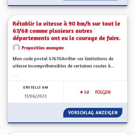
Rétablir la vitesse à 90 km/h sur tout le
67/68 comme plusieurs autres
départements ont eu le courage de faire.
Proposition anonyme
Mon code postal 67670Arrêter ces limitations de
vitesse incompréhensibles de certaines routes à...
Ergebnisse nach Kategorie filtern:
ERSTELLT AM
50
50 FOLLOWER
FOLGEN
17/06/2023
RÉTABLIR LA VITES
VORSCHLAG ANZEIGEN
RÉTABL