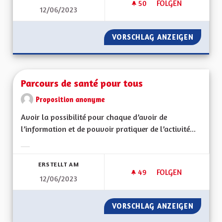
50
50 FOLLOWER
FOLGEN
12/06/2023
DES LUMINAIRES À
VORSCHLAG ANZEIGEN
DES LU
Parcours de santé pour tous
Proposition anonyme
Avoir la possibilité pour chaque d’avoir de
l’information et de pouvoir pratiquer de l’activité...
Ergebnisse nach Kategorie filtern:
ERSTELLT AM
49
49 FOLLOWER
FOLGEN
12/06/2023
PARCOURS DE SANT
VORSCHLAG ANZEIGEN
PARCOU