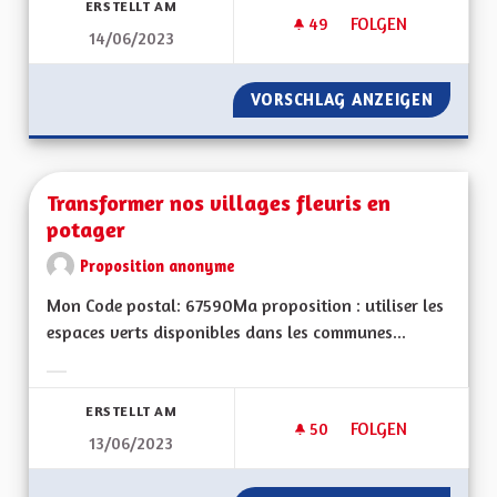
ERSTELLT AM
49
49 FOLLOWER
FOLGEN
14/06/2023
L'ALSACE EXEMPLA
VORSCHLAG ANZEIGEN
L'ALSA
Transformer nos villages fleuris en
potager
Proposition anonyme
Mon Code postal: 67590Ma proposition : utiliser les
espaces verts disponibles dans les communes...
Ergebnisse nach Kategorie filtern:
ERSTELLT AM
50
50 FOLLOWER
FOLGEN
13/06/2023
TRANSFORMER NOS 