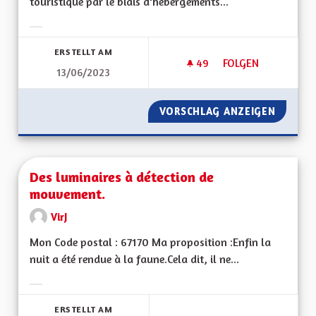
touristique par le biais d'hébergements...
Ergebnisse nach Kategorie filtern:
ERSTELLT AM
49
49 FOLLOWER
FOLGEN
13/06/2023
VERS UN TOURISME 
VORSCHLAG ANZEIGEN
VERS U
Des luminaires à détection de
mouvement.
VirJ
Mon Code postal : 67170 Ma proposition :Enfin la
nuit a été rendue à la faune.Cela dit, il ne...
Ergebnisse nach Kategorie filtern:
ERSTELLT AM