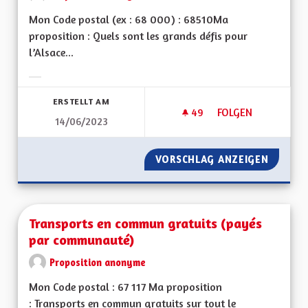
Mon Code postal (ex : 68 000) : 68510Ma
proposition : Quels sont les grands défis pour
l’Alsace...
Ergebnisse nach Kategorie filtern:
ERSTELLT AM
49
49 FOLLOWER
FOLGEN
14/06/2023
RETOUR À UNE FORT
VORSCHLAG ANZEIGEN
RETOUR
Transports en commun gratuits (payés
par communauté)
Proposition anonyme
Mon Code postal : 67 117 Ma proposition
: Transports en commun gratuits sur tout le