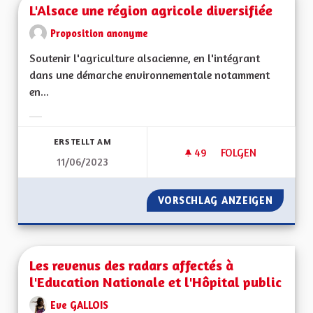
L'Alsace une région agricole diversifiée
Proposition anonyme
Soutenir l'agriculture alsacienne, en l'intégrant
dans une démarche environnementale notamment
en...
Ergebnisse nach Kategorie filtern:
ERSTELLT AM
49
49 FOLLOWER
FOLGEN
11/06/2023
L'ALSACE UNE RÉGI
VORSCHLAG ANZEIGEN
L'ALSAC
Les revenus des radars affectés à
l'Education Nationale et l'Hôpital public
Eve GALLOIS