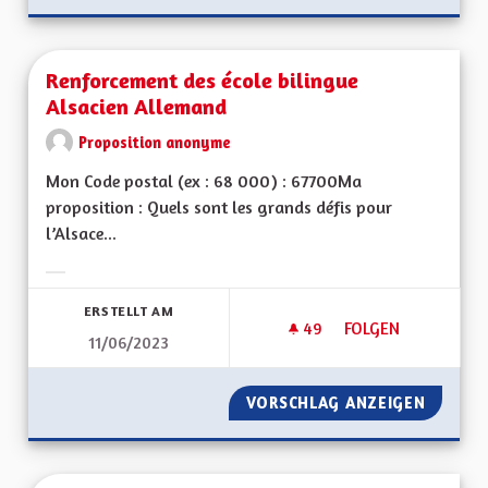
Renforcement des école bilingue
Alsacien Allemand
Proposition anonyme
Mon Code postal (ex : 68 000) : 67700Ma
proposition : Quels sont les grands défis pour
l’Alsace...
Ergebnisse nach Kategorie filtern:
ERSTELLT AM
49
49 FOLLOWER
FOLGEN
11/06/2023
RENFORCEMENT DES
VORSCHLAG ANZEIGEN
RENFOR