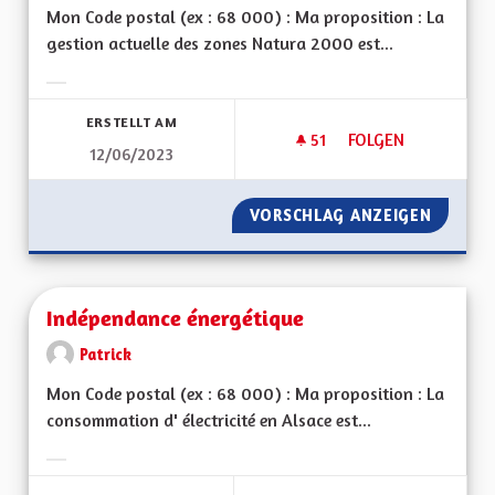
Mon Code postal (ex : 68 000) : Ma proposition : La
gestion actuelle des zones Natura 2000 est...
Ergebnisse nach Kategorie filtern:
ERSTELLT AM
51
51 FOLLOWER
FOLGEN
12/06/2023
ZONES NATURA 20
VORSCHLAG ANZEIGEN
ZONES 
Indépendance énergétique
Patrick
Mon Code postal (ex : 68 000) : Ma proposition : La
consommation d' électricité en Alsace est...
Ergebnisse nach Kategorie filtern: