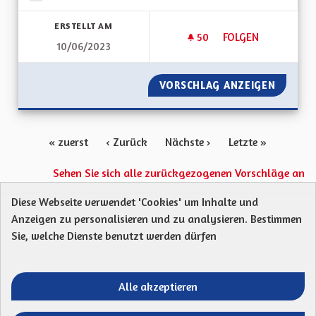
Ergebnisse nach Kategorie filtern:
ERSTELLT AM
50
50 FOLLOWER
FOLGEN
10/06/2023
AUTORISER L'ÉOLIE
VORSCHLAG ANZEIGEN
AUTORI
« zuerst
‹ Zurück
Nächste ›
Letzte »
Sehen Sie sich alle zurückgezogenen Vorschläge an
Diese Webseite verwendet 'Cookies' um Inhalte und
Anzeigen zu personalisieren und zu analysieren. Bestimmen
Protection des Données
Charte de contribution
Sie, welche Dienste benutzt werden dürfen
Mentions légales
Was sind Gremien?
Standardtitel für terms-and-conditions
Standardtitel für initiatives
Alle akzeptieren
Open Data Dateien herunterladen
Entre vos mains - Collectivité européenne 
Entre vos mains - Collectivité euro
Entre vos mains - Collectivité
Entre vos mains - Collect