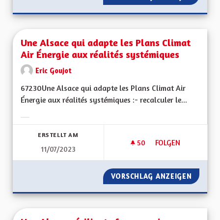
Une Alsace qui adapte les Plans Climat
Air Énergie aux réalités systémiques
Eric Goujot
67230Une Alsace qui adapte les Plans Climat Air
Énergie aux réalités systémiques :- recalculer le...
Ergebnisse nach Kategorie filtern:
ERSTELLT AM
50
50 FOLLOWER
FOLGEN
11/07/2023
UNE ALSACE QUI AD
VORSCHLAG ANZEIGEN
UNE AL