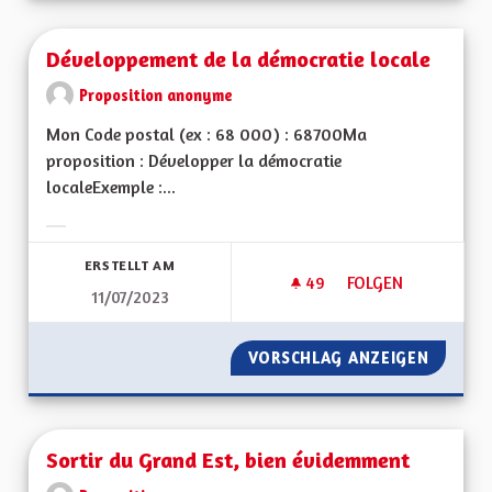
Développement de la démocratie locale
Proposition anonyme
Mon Code postal (ex : 68 000) : 68700Ma
proposition : Développer la démocratie
localeExemple :...
Ergebnisse nach Kategorie filtern:
ERSTELLT AM
49
49 FOLLOWER
FOLGEN
11/07/2023
DÉVELOPPEMENT DE
VORSCHLAG ANZEIGEN
DÉVELO
Sortir du Grand Est, bien évidemment