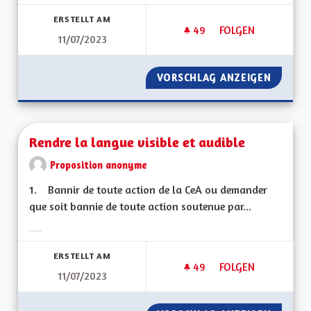
Ergebnisse nach Kategorie filtern:
ERSTELLT AM
49
49 FOLLOWER
FOLGEN
11/07/2023
POUR UN VIRAGE É
VORSCHLAG ANZEIGEN
POUR U
Rendre la langue visible et audible
Proposition anonyme
1. Bannir de toute action de la CeA ou demander
que soit bannie de toute action soutenue par...
Ergebnisse nach Kategorie filtern:
ERSTELLT AM
49
49 FOLLOWER
FOLGEN
11/07/2023
RENDRE LA LANGUE 