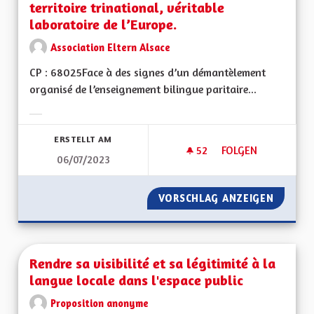
territoire trinational, véritable
laboratoire de l’Europe.
Association Eltern Alsace
CP : 68025Face à des signes d’un démantèlement
organisé de l’enseignement bilingue paritaire...
Ergebnisse nach Kategorie filtern:
ERSTELLT AM
52
52 FOLLOWER
FOLGEN
06/07/2023
UNE OFFRE BILINGU
VORSCHLAG ANZEIGEN
UNE OF
Rendre sa visibilité et sa légitimité à la
langue locale dans l'espace public
Proposition anonyme