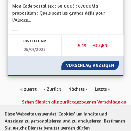
Mon Code postal (ex : 68 000) : 67000Ma
proposition : Quels sont les grands défis pour
l’Alsace...
Ergebnisse nach Kategorie filtern:
ERSTELLT AM
49
49 FOLLOWER
FOLGEN
05/07/2023
RENDRE SA VISIBILI
VORSCHLAG ANZEIGEN
RENDRE 
« zuerst
‹ Zurück
Nächste ›
Letzte »
Sehen Sie sich alle zurückgezogenen Vorschläge an
Diese Webseite verwendet 'Cookies' um Inhalte und
Anzeigen zu personalisieren und zu analysieren. Bestimmen
Protection des Données
Charte de contribution
Sie, welche Dienste benutzt werden dürfen
Mentions légales
Was sind Gremien?