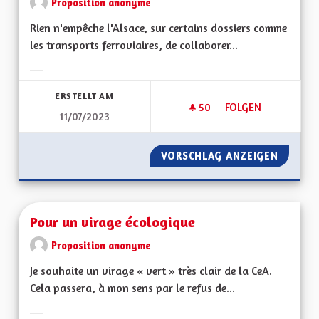
Proposition anonyme
Rien n'empêche l'Alsace, sur certains dossiers comme
les transports ferroviaires, de collaborer...
Ergebnisse nach Kategorie filtern:
ERSTELLT AM
50
50 FOLLOWER
FOLGEN
11/07/2023
SORTIR DU GRAND 
VORSCHLAG ANZEIGEN
SORTIR
Pour un virage écologique
Proposition anonyme
Je souhaite un virage « vert » très clair de la CeA.
Cela passera, à mon sens par le refus de...