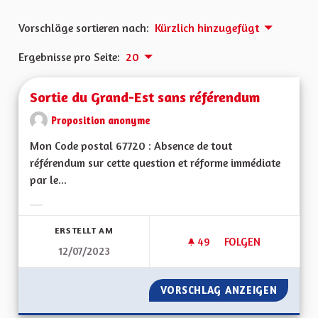
Vorschläge sortieren nach:
Kürzlich hinzugefügt
Ergebnisse pro Seite:
20
Sortie du Grand-Est sans référendum
Proposition anonyme
Mon Code postal 67720 : Absence de tout
référendum sur cette question et réforme immédiate
par le...
Ergebnisse nach Kategorie filtern:
ERSTELLT AM
49
49 FOLLOWER
FOLGEN
12/07/2023
SORTIE DU GRAND-
VORSCHLAG ANZEIGEN
SORTIE