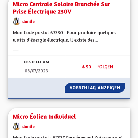
Micro Centrale Solaire Branchée Sur
Prise Électrique 230V
danile
Mon Code postal 67330 : Pour produire quelques
watts d'énergie électrique, il existe des...
Ergebnisse nach Kategorie filtern:
ERSTELLT AM
50
50 FOLLOWER
FOLGEN
08/07/2023
MICRO CENTRALE S
VORSCHLAG ANZEIGEN
MICRO 
Micro Éolien Individuel
danile
Mon Code postal : 67330Dernièrement j'ai remarqué