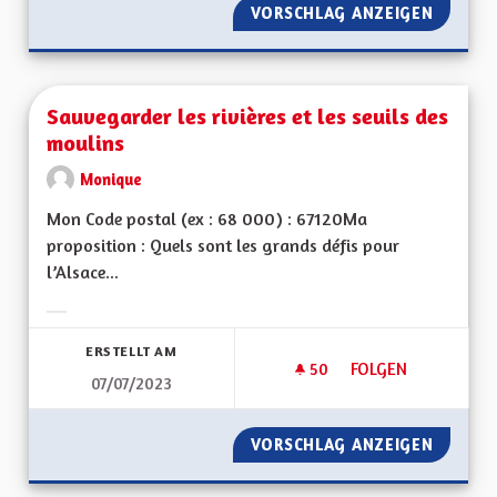
VORSCHLAG ANZEIGEN
LA CHA
Sauvegarder les rivières et les seuils des
moulins
Monique
Mon Code postal (ex : 68 000) : 67120Ma
proposition : Quels sont les grands défis pour
l’Alsace...
Ergebnisse nach Kategorie filtern:
ERSTELLT AM
50
50 FOLLOWER
FOLGEN
07/07/2023
SAUVEGARDER LES R
VORSCHLAG ANZEIGEN
SAUVEG