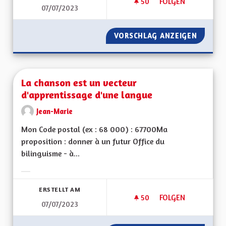
50
50 FOLLOWER
FOLGEN
07/07/2023
PLUS DE DÉCISIONS
VORSCHLAG ANZEIGEN
PLUS D
La chanson est un vecteur
d'apprentissage d'une langue
Jean-Marie
Mon Code postal (ex : 68 000) : 67700Ma
proposition : donner à un futur Office du
bilinguisme - à...
Ergebnisse nach Kategorie filtern:
ERSTELLT AM
50
50 FOLLOWER
FOLGEN
07/07/2023
LA CHANSON EST U