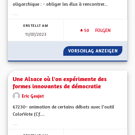
oligarchique : - obliger les élus à rencontrer...
Ergebnisse nach Kategorie filtern:
ERSTELLT AM
50
50 FOLLOWER
FOLGEN
11/07/2023
UNE ALSACE DÉMOC
VORSCHLAG ANZEIGEN
UNE AL
Une Alsace où l'on expérimente des
formes innovantes de démocratie
Eric Goujot
67230- animation de certains débats avec l'outil
ColorVote (Cf....
Ergebnisse nach Kategorie filtern: