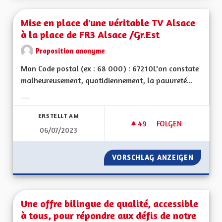
Mise en place d'une véritable TV Alsace
à la place de FR3 Alsace /Gr.Est
Proposition anonyme
Mon Code postal (ex : 68 000) : 67210L'on constate
malheureusement, quotidiennement, la pauvreté...
Ergebnisse nach Kategorie filtern:
ERSTELLT AM
49
49 FOLLOWER
FOLGEN
06/07/2023
MISE EN PLACE D'UN
VORSCHLAG ANZEIGEN
MISE EN
Une offre bilingue de qualité, accessible
à tous, pour répondre aux défis de notre