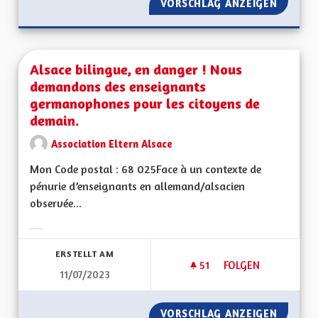
VORSCHLAG ANZEIGEN
RENDRE
Alsace bilingue, en danger ! Nous
demandons des enseignants
germanophones pour les citoyens de
demain.
Association Eltern Alsace
Mon Code postal : 68 025Face à un contexte de
pénurie d’enseignants en allemand/alsacien
observée...
Ergebnisse nach Kategorie filtern:
ERSTELLT AM
51
51 FOLLOWER
FOLGEN
11/07/2023
ALSACE BILINGUE,
VORSCHLAG ANZEIGEN
ALSACE