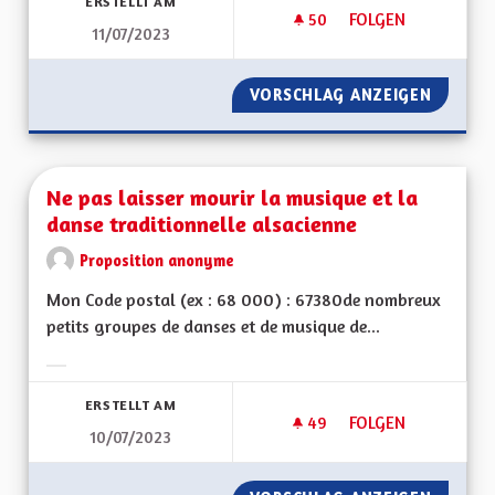
ERSTELLT AM
50
50 FOLLOWER
FOLGEN
11/07/2023
UNE ALSACE OÙ L'
VORSCHLAG ANZEIGEN
UNE AL
Ne pas laisser mourir la musique et la
danse traditionnelle alsacienne
Proposition anonyme
Mon Code postal (ex : 68 000) : 67380de nombreux
petits groupes de danses et de musique de...
Ergebnisse nach Kategorie filtern:
ERSTELLT AM
49
49 FOLLOWER
FOLGEN
10/07/2023
NE PAS LAISSER MO