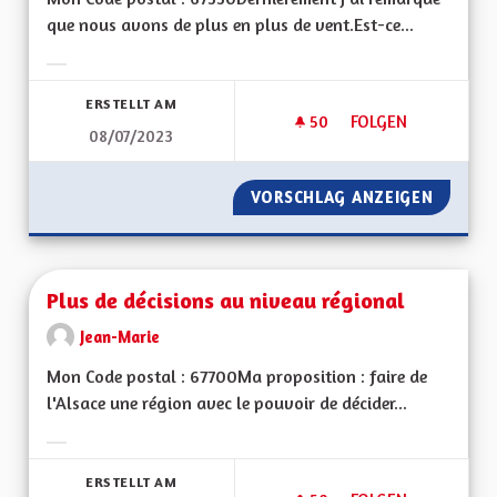
que nous avons de plus en plus de vent.Est-ce...
Ergebnisse nach Kategorie filtern:
ERSTELLT AM
50
50 FOLLOWER
FOLGEN
08/07/2023
MICRO ÉOLIEN INDI
VORSCHLAG ANZEIGEN
MICRO 
Plus de décisions au niveau régional
Jean-Marie
Mon Code postal : 67700Ma proposition : faire de
l'Alsace une région avec le pouvoir de décider...
Ergebnisse nach Kategorie filtern:
ERSTELLT AM