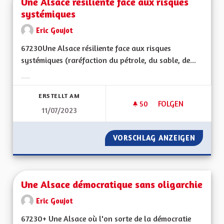
Une Alsace résiliente face aux risques
systémiques
Eric Goujot
67230Une Alsace résiliente face aux risques
systémiques (raréfaction du pétrole, du sable, de...
Ergebnisse nach Kategorie filtern:
ERSTELLT AM
50
50 FOLLOWER
FOLGEN
11/07/2023
UNE ALSACE RÉSILI
VORSCHLAG ANZEIGEN
UNE AL
Une Alsace démocratique sans oligarchie
Eric Goujot
67230+ Une Alsace où l'on sorte de la démocratie