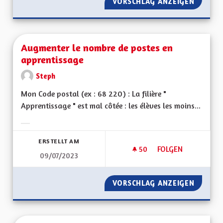
VORSCHLAG ANZEIGEN
NE PAS
Augmenter le nombre de postes en
apprentissage
Steph
Mon Code postal (ex : 68 220) : La filière "
Apprentissage " est mal côtée : les élèves les moins...
Ergebnisse nach Kategorie filtern:
ERSTELLT AM
50
50 FOLLOWER
FOLGEN
09/07/2023
AUGMENTER LE NOM
VORSCHLAG ANZEIGEN
AUGMEN