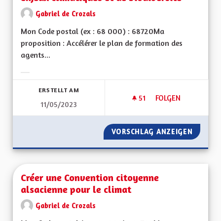
Gabriel de Crozals
Mon Code postal (ex : 68 000) : 68720Ma
proposition : Accélérer le plan de formation des
agents...
Ergebnisse nach Kategorie filtern:
ERSTELLT AM
51
51 FOLLOWER
FOLGEN
11/05/2023
FORMATION OBLIGAT
VORSCHLAG ANZEIGEN
FORMAT
Créer une Convention citoyenne
alsacienne pour le climat
Gabriel de Crozals