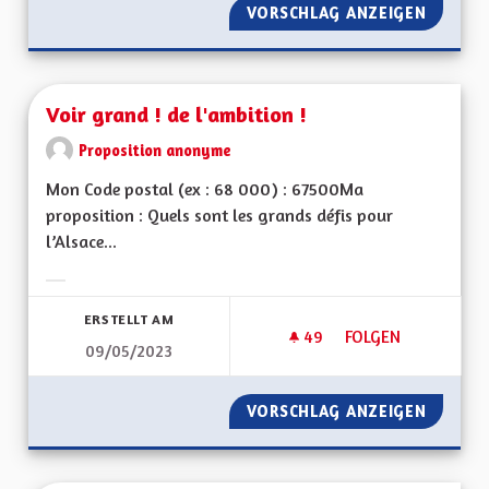
VORSCHLAG ANZEIGEN
CRÉER 
Voir grand ! de l'ambition !
Proposition anonyme
Mon Code postal (ex : 68 000) : 67500Ma
proposition : Quels sont les grands défis pour
l’Alsace...
Ergebnisse nach Kategorie filtern:
ERSTELLT AM
49
49 FOLLOWER
FOLGEN
09/05/2023
VOIR GRAND ! DE L'
VORSCHLAG ANZEIGEN
VOIR GR