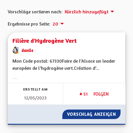
Vorschläge sortieren nach:
Kürzlich hinzugefügt
Ergebnisse pro Seite:
20
Filière d'Hydrogène Vert
danile
Mon Code postal: 67330Faire de l'Alsace un leader
européen de l’hydrogène vert.Création d'...
Ergebnisse nach Kategorie filtern:
ERSTELLT AM
51
51 FOLLOWER
FOLGEN
12/05/2023
FILIÈRE D'HYDROGÈ
VORSCHLAG ANZEIGEN
FILIÈR