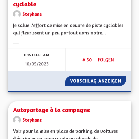
cyclable
Stephane
Je salue l'effort de mise en oeuvre de piste cyclables
qui fleurissent un peu partout dans notre...
Ergebnisse nach Kategorie filtern:
ERSTELLT AM
50
50 FOLLOWER
FOLGEN
10/05/2023
PANNEAUX PHOTOVO
VORSCHLAG ANZEIGEN
PANNEA
Autopartage à la campagne
Stephane
Voir pour la mise en place de parking de voitures
éléctriques en zone rurale au abords de...