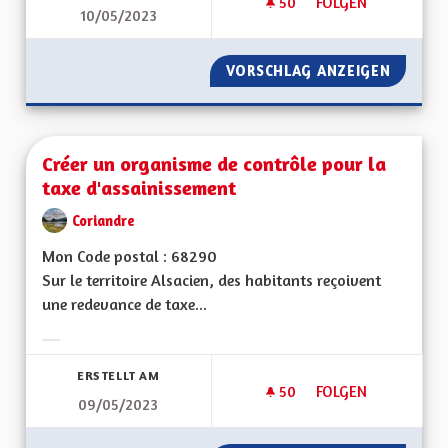
50
50 FOLLOWER
FOLGEN
10/05/2023
INSPIRATIONS TRAN
VORSCHLAG ANZEIGEN
INSPIR
Créer un organisme de contrôle pour la
taxe d'assainissement
Coriandre
Mon Code postal : 68290
Sur le territoire Alsacien, des habitants reçoivent
une redevance de taxe...
Ergebnisse nach Kategorie filtern:
ERSTELLT AM
50
50 FOLLOWER
FOLGEN
09/05/2023
CRÉER UN ORGANIS