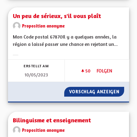
Un peu de sérieux, s'il vous plaît
Proposition anonyme
Mon Code postal 67870Il y a quelques années, la
région a laissé passer une chance en rejetant un...
Ergebnisse nach Kategorie filtern:
ERSTELLT AM
50
50 FOLLOWER
FOLGEN
10/05/2023
UN PEU DE SÉRIEUX,
VORSCHLAG ANZEIGEN
UN PEU 
Bilinguisme et enseignement
Proposition anonyme