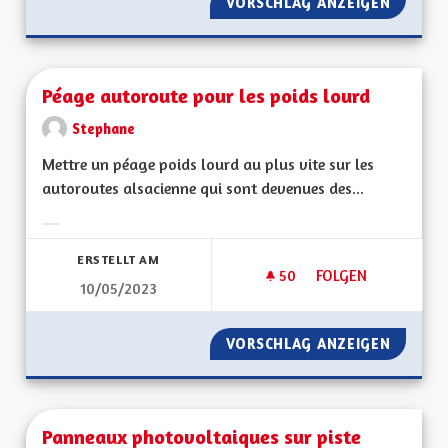
VORSCHLAG ANZEIGEN
INSTAL
Péage autoroute pour les poids lourd
Stephane
Mettre un péage poids lourd au plus vite sur les
autoroutes alsacienne qui sont devenues des...
Ergebnisse nach Kategorie filtern:
ERSTELLT AM
50
50 FOLLOWER
FOLGEN
10/05/2023
PÉAGE AUTOROUTE 
VORSCHLAG ANZEIGEN
PÉAGE 
Panneaux photovoltaiques sur piste