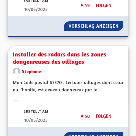
ERSTELLT AM
49
49 FOLLOWER
FOLGEN
10/05/2023
EN MARCHE VERS LE
VORSCHLAG ANZEIGEN
EN MAR
Installer des radars dans les zones
dangeureuses des villages
Stephane
Mon Code postal 67370 : Certains villages dont celui
ou j'habite, est devenu dangereux par le...
Ergebnisse nach Kategorie filtern:
ERSTELLT AM
50
50 FOLLOWER
FOLGEN
10/05/2023
INSTALLER DES RA