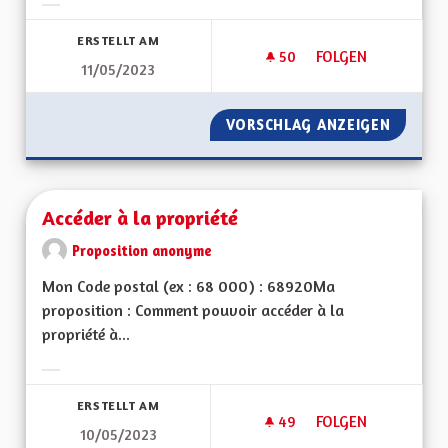
Ergebnisse nach Kategorie filtern:
ERSTELLT AM
50
50 FOLLOWER
FOLGEN
11/05/2023
SOUTIEN AUX ASSOC
VORSCHLAG ANZEIGEN
SOUTIE
Accéder à la propriété
Proposition anonyme
Mon Code postal (ex : 68 000) : 68920Ma
proposition : Comment pouvoir accéder à la
propriété à...
Ergebnisse nach Kategorie filtern:
ERSTELLT AM
49
49 FOLLOWER
FOLGEN
10/05/2023
ACCÉDER À LA PROP