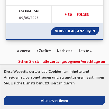
Ergebnisse nach Kategorie filtern:
ERSTELLT AM
50
50 FOLLOWER
FOLGEN
09/05/2023
LA SENSIBILISATIO
VORSCHLAG ANZEIGEN
LA SENS
« zuerst
‹ Zurück
Nächste ›
Letzte »
Sehen Sie sich alle zurückgezogenen Vorschläge an
Diese Webseite verwendet 'Cookies' um Inhalte und
Anzeigen zu personalisieren und zu analysieren. Bestimmen
Protection des Données
Charte de contribution
Sie, welche Dienste benutzt werden dürfen
Mentions légales
Was sind Gremien?
Standardtitel für terms-and-conditions
Standardtitel für initiatives
Alle akzeptieren
Open Data Dateien herunterladen