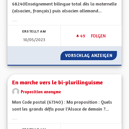
68240Enseignement bilingue total dès la maternelle
(alsacien, français) puis alsacien allemand...
Ergebnisse nach Kategorie filtern:
ERSTELLT AM
49
49 FOLLOWER
FOLGEN
10/05/2023
BILINGUISME ET E
VORSCHLAG ANZEIGEN
BILING
En marche vers le bi-plurilinguisme
Proposition anonyme
Mon Code postal (67340) : Ma proposition : Quels
sont les grands défis pour l’Alsace de demain ?...
Ergebnisse nach Kategorie filtern: