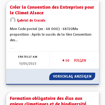
Créer la Convention des Entreprises pour
le Climat Alsace
Gabriel de Crozals
Mon Code postal (ex : 68 000) : 68720Ma
proposition : Après le succès de la 1ère Convention
des...
Ergebnisse nach Kategorie filtern:
ERSTELLT AM
50
50 FOLLOWER
FOLGEN
11/05/2023
CRÉER LA CONVENTI
VORSCHLAG ANZEIGEN
CRÉER 
Formation obligatoire des élus aux
enjeux climatiques et de biodiversité