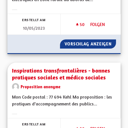
Ergebnisse nach Kategorie filtern:
ERSTELLT AM
50
50 FOLLOWER
FOLGEN
10/05/2023
AUTOPARTAGE À L
VORSCHLAG ANZEIGEN
AUTOPA
Inspirations transfrontalières - bonnes
pratiques sociales et médico sociales
Proposition anonyme
Mon Code postal : 77 694 Kehl Ma proposition : les
pratiques d'accompagnement des publics...
Ergebnisse nach Kategorie filtern:
ERSTELLT AM