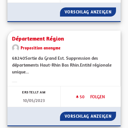
VORSCHLAG ANZEIGEN
ACCÉDE
Département Région
Proposition anonyme
68240Sortie du Grand Est. Suppression des
départements Haut-Rhin Bas Rhin.Entité régionale
unique...
Ergebnisse nach Kategorie filtern:
ERSTELLT AM
50
50 FOLLOWER
FOLGEN
10/05/2023
DÉPARTEMENT RÉG
VORSCHLAG ANZEIGEN
DÉPART