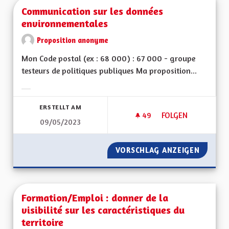
Communication sur les données
environnementales
Proposition anonyme
Mon Code postal (ex : 68 000) : 67 000 - groupe
testeurs de politiques publiques Ma proposition...
Ergebnisse nach Kategorie filtern:
ERSTELLT AM
49
49 FOLLOWER
FOLGEN
09/05/2023
COMMUNICATION S
VORSCHLAG ANZEIGEN
COMMUN
Formation/Emploi : donner de la
visibilité sur les caractéristiques du
territoire