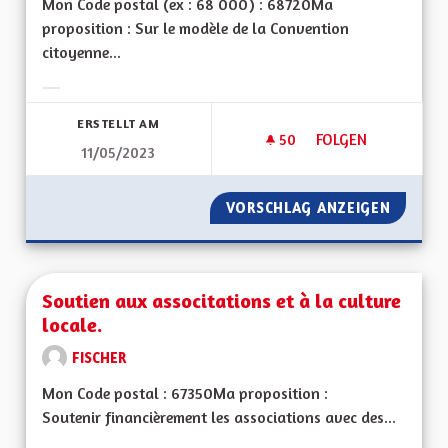
Mon Code postal (ex : 68 000) : 68720Ma
proposition : Sur le modèle de la Convention
citoyenne...
Ergebnisse nach Kategorie filtern:
ERSTELLT AM
50
50 FOLLOWER
FOLGEN
11/05/2023
CRÉER UNE CONVEN
VORSCHLAG ANZEIGEN
CRÉER 
Soutien aux associtations et à la culture
locale.
FISCHER
Mon Code postal : 67350Ma proposition :
Soutenir financièrement les associations avec des...