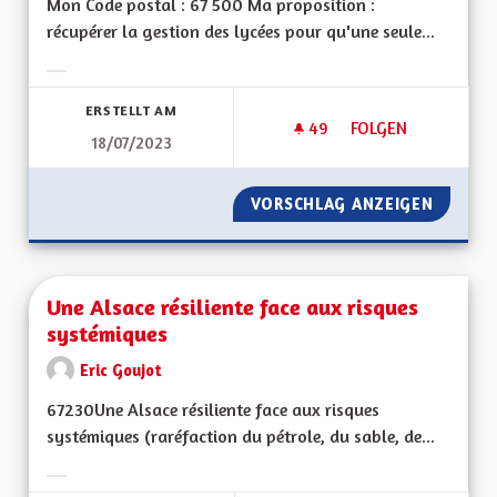
Mon Code postal : 67 500 Ma proposition :
récupérer la gestion des lycées pour qu'une seule...
Ergebnisse nach Kategorie filtern:
ERSTELLT AM
49
49 FOLLOWER
FOLGEN
18/07/2023
GÉRER L'ENSEIGNEM
VORSCHLAG ANZEIGEN
GÉRER 
Une Alsace résiliente face aux risques
systémiques
Eric Goujot
67230Une Alsace résiliente face aux risques
systémiques (raréfaction du pétrole, du sable, de...
Ergebnisse nach Kategorie filtern: