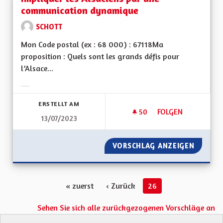
communication dynamique
SCHOTT
Mon Code postal (ex : 68 000) : 67118Ma
proposition : Quels sont les grands défis pour
l’Alsace...
Ergebnisse nach Kategorie filtern:
ERSTELLT AM
50
50 FOLLOWER
FOLGEN
13/07/2023
IMPLIQUER LES AL
VORSCHLAG ANZEIGEN
IMPLIQ
« zuerst
‹ Zurück
26
Sehen Sie sich alle zurückgezogenen Vorschläge an