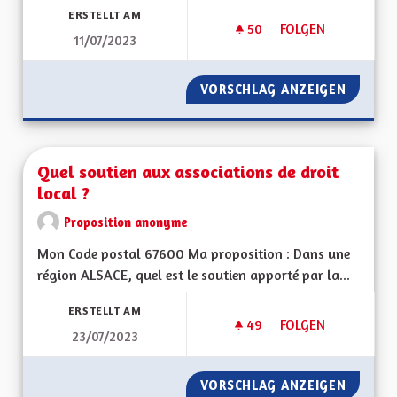
ERSTELLT AM
50
50 FOLLOWER
FOLGEN
11/07/2023
UNE ALSACE RÉSILI
VORSCHLAG ANZEIGEN
UNE AL
Quel soutien aux associations de droit
local ?
Proposition anonyme
Mon Code postal 67600 Ma proposition : Dans une
région ALSACE, quel est le soutien apporté par la...
ERSTELLT AM
49
49 FOLLOWER
FOLGEN
23/07/2023
QUEL SOUTIEN AUX 
VORSCHLAG ANZEIGEN
QUEL S