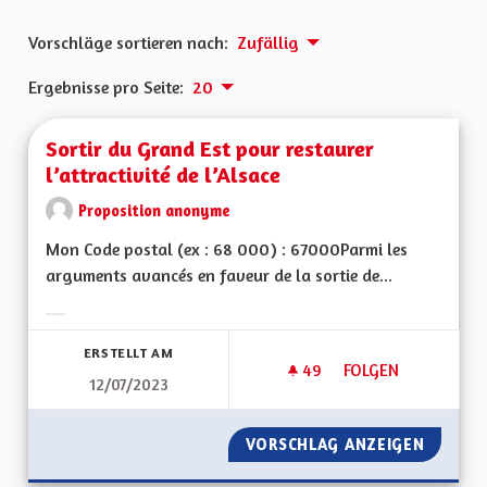
Vorschläge sortieren nach:
Zufällig
Ergebnisse pro Seite:
20
Sortir du Grand Est pour restaurer
l’attractivité de l’Alsace
Proposition anonyme
Mon Code postal (ex : 68 000) : 67000Parmi les
arguments avancés en faveur de la sortie de...
Ergebnisse nach Kategorie filtern:
ERSTELLT AM
49
49 FOLLOWER
FOLGEN
12/07/2023
SORTIR DU GRAND E
VORSCHLAG ANZEIGEN
SORTIR 