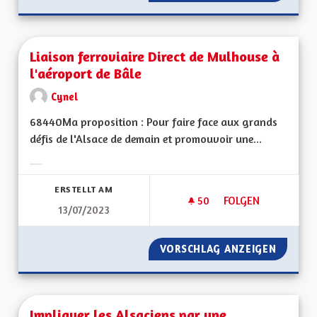
Liaison ferroviaire Direct de Mulhouse à
l'aéroport de Bâle
Cynel
68440Ma proposition : Pour faire face aux grands
défis de l'Alsace de demain et promouvoir une...
Ergebnisse nach Kategorie filtern:
ERSTELLT AM
50
50 FOLLOWER
FOLGEN
13/07/2023
LIAISON FERROVIAI
VORSCHLAG ANZEIGEN
LIAISO
Impliquer les Alsaciens par une