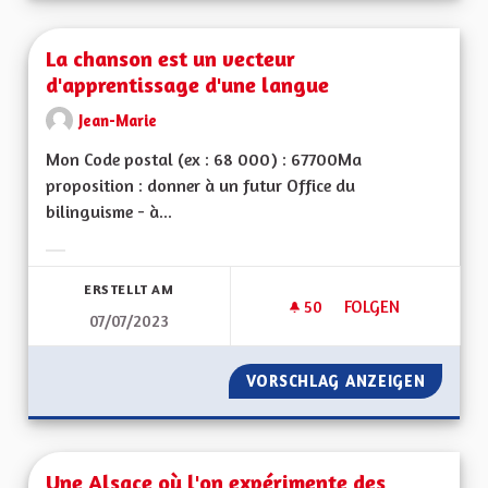
La chanson est un vecteur
d'apprentissage d'une langue
Jean-Marie
Mon Code postal (ex : 68 000) : 67700Ma
proposition : donner à un futur Office du
bilinguisme - à...
Ergebnisse nach Kategorie filtern:
ERSTELLT AM
50
50 FOLLOWER
FOLGEN
07/07/2023
LA CHANSON EST U
VORSCHLAG ANZEIGEN
LA CHA
Une Alsace où l'on expérimente des