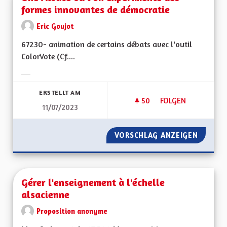
formes innovantes de démocratie
Eric Goujot
67230- animation de certains débats avec l'outil
ColorVote (Cf....
Ergebnisse nach Kategorie filtern:
ERSTELLT AM
50
50 FOLLOWER
FOLGEN
11/07/2023
UNE ALSACE OÙ L'
VORSCHLAG ANZEIGEN
UNE AL
Gérer l'enseignement à l'échelle
alsacienne
Proposition anonyme