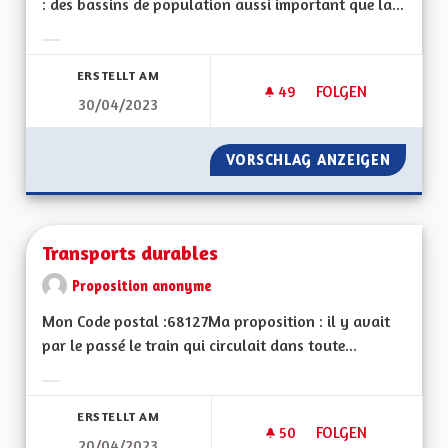
: des bassins de population aussi important que la...
Ergebnisse nach Kategorie filtern:
ERSTELLT AM
49
49 FOLLOWER
FOLGEN
30/04/2023
MODÈLE INTÉGRÉ D
VORSCHLAG ANZEIGEN
MODÈLE
Transports durables
Proposition anonyme
Mon Code postal :68127Ma proposition : il y avait
par le passé le train qui circulait dans toute...
Ergebnisse nach Kategorie filtern:
ERSTELLT AM
50
50 FOLLOWER
FOLGEN
20/04/2023
TRANSPORTS DURA