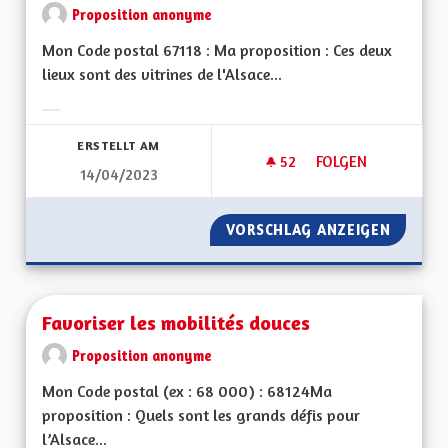
Proposition anonyme
Mon Code postal 67118 : Ma proposition : Ces deux
lieux sont des vitrines de l'Alsace...
Ergebnisse nach Kategorie filtern:
ERSTELLT AM
52
52 FOLLOWER
FOLGEN
14/04/2023
ECOMUSÉE D'ALSAC
VORSCHLAG ANZEIGEN
ECOMUS
Favoriser les mobilités douces
Proposition anonyme
Mon Code postal (ex : 68 000) : 68124Ma
proposition : Quels sont les grands défis pour
l’Alsace...