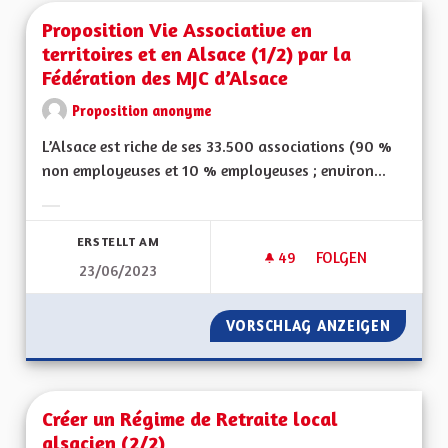
Proposition Vie Associative en
territoires et en Alsace (1/2) par la
Fédération des MJC d’Alsace
Proposition anonyme
L’Alsace est riche de ses 33.500 associations (90 %
non employeuses et 10 % employeuses ; environ...
Ergebnisse nach Kategorie filtern:
ERSTELLT AM
49
49 FOLLOWER
FOLGEN
23/06/2023
PROPOSITION VIE A
VORSCHLAG ANZEIGEN
PROPOSI
Créer un Régime de Retraite local
alsacien (2/2)