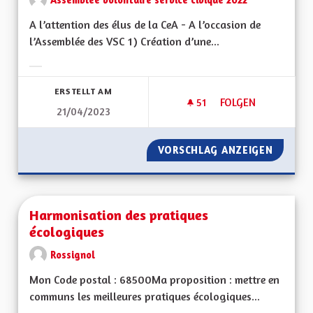
A l’attention des élus de la CeA - A l’occasion de
l’Assemblée des VSC 1) Création d’une...
Ergebnisse nach Kategorie filtern:
ERSTELLT AM
51
51 FOLLOWER
FOLGEN
21/04/2023
TRANSPORT ET DÉ
VORSCHLAG ANZEIGEN
TRANSP
Harmonisation des pratiques
écologiques
Rossignol
Mon Code postal : 68500Ma proposition : mettre en
communs les meilleures pratiques écologiques...