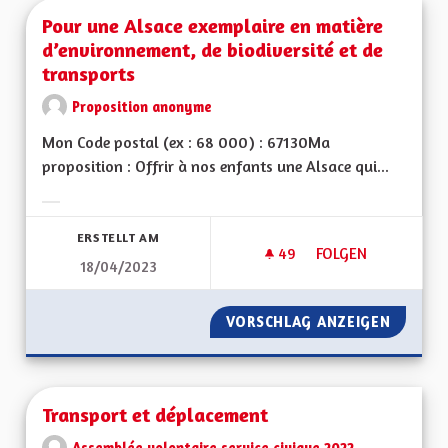
Pour une Alsace exemplaire en matière
d’environnement, de biodiversité et de
transports
Proposition anonyme
Mon Code postal (ex : 68 000) : 67130Ma
proposition : Offrir à nos enfants une Alsace qui...
Ergebnisse nach Kategorie filtern:
ERSTELLT AM
49
49 FOLLOWER
FOLGEN
18/04/2023
POUR UNE ALSACE E
VORSCHLAG ANZEIGEN
POUR U
Transport et déplacement
Assemblée volontaire service civique 2022