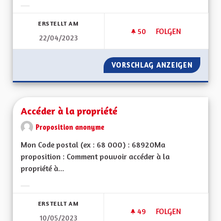
Ergebnisse nach Kategorie filtern:
ERSTELLT AM
50
50 FOLLOWER
FOLGEN
22/04/2023
HARMONISATION DE
VORSCHLAG ANZEIGEN
HARMON
Accéder à la propriété
Proposition anonyme
Mon Code postal (ex : 68 000) : 68920Ma
proposition : Comment pouvoir accéder à la
propriété à...
Ergebnisse nach Kategorie filtern:
ERSTELLT AM
49
49 FOLLOWER
FOLGEN
10/05/2023
ACCÉDER À LA PROP