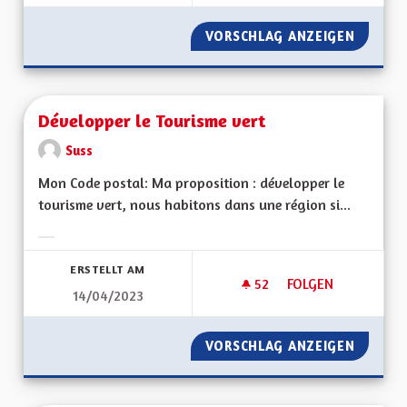
VORSCHLAG ANZEIGEN
DÉMOCR
Développer le Tourisme vert
Suss
Mon Code postal: Ma proposition : développer le
tourisme vert, nous habitons dans une région si...
Ergebnisse nach Kategorie filtern:
ERSTELLT AM
52
52 FOLLOWER
FOLGEN
14/04/2023
DÉVELOPPER LE TO
VORSCHLAG ANZEIGEN
DÉVELO