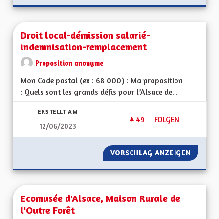
Droit local-démission salarié-
indemnisation-remplacement
Proposition anonyme
Mon Code postal (ex : 68 000) : Ma proposition
: Quels sont les grands défis pour l’Alsace de...
ERSTELLT AM
49
49 FOLLOWER
FOLGEN
12/06/2023
DROIT LOCAL-DÉMI
VORSCHLAG ANZEIGEN
DROIT 
Ecomusée d'Alsace, Maison Rurale de
l'Outre Forêt