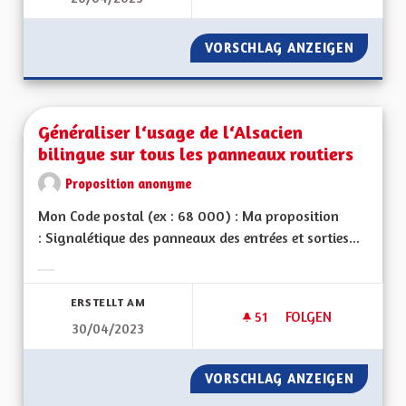
VORSCHLAG ANZEIGEN
TRANSP
Généraliser l‘usage de l‘Alsacien
bilingue sur tous les panneaux routiers
Proposition anonyme
Mon Code postal (ex : 68 000) : Ma proposition
: Signalétique des panneaux des entrées et sorties...
Ergebnisse nach Kategorie filtern:
ERSTELLT AM
51
51 FOLLOWER
FOLGEN
30/04/2023
GÉNÉRALISER L‘USA
VORSCHLAG ANZEIGEN
GÉNÉRA