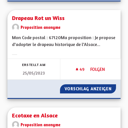
Drapeau Rot un Wiss
Proposition anonyme
Mon Code postal : 67120Ma proposition : Je propose
d'adopter le drapeau historique de l'Alsace...
Ergebnisse nach Kategorie filtern:
ERSTELLT AM
49
49 FOLLOWER
FOLGEN
25/05/2023
DRAPEAU ROT UN W
VORSCHLAG ANZEIGEN
DRAPEA
Ecotaxe en Alsace
Proposition anonyme