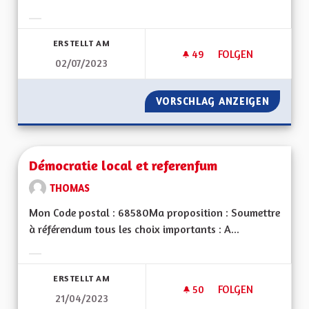
Ergebnisse nach Kategorie filtern:
ERSTELLT AM
49
49 FOLLOWER
FOLGEN
02/07/2023
FAVORISER LES MOB
VORSCHLAG ANZEIGEN
FAVORI
Démocratie local et referenfum
THOMAS
Mon Code postal : 68580Ma proposition : Soumettre
à référendum tous les choix importants : A...
Ergebnisse nach Kategorie filtern:
ERSTELLT AM
50
50 FOLLOWER
FOLGEN
21/04/2023
DÉMOCRATIE LOCAL