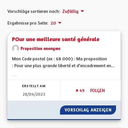
Vorschläge sortieren nach:
Zufällig
Ergebnisse pro Seite:
20
POur une meilleure santé générale
Proposition anonyme
Mon Code postal (ex : 68 000) : Ma proposition
: Pour une plus grande liberté et d'encadrement en...
Ergebnisse nach Kategorie filtern:
ERSTELLT AM
49
49 FOLLOWER
FOLGEN
28/04/2023
POUR UNE MEILLEU
VORSCHLAG ANZEIGEN
POUR U