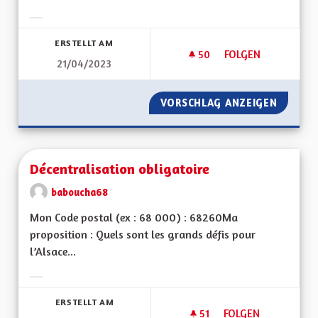
Ergebnisse nach Kategorie filtern:
ERSTELLT AM
50
50 FOLLOWER
FOLGEN
21/04/2023
DES BENNES DE RE
VORSCHLAG ANZEIGEN
DES BE
Décentralisation obligatoire
baboucha68
Mon Code postal (ex : 68 000) : 68260Ma
proposition : Quels sont les grands défis pour
l’Alsace...
Ergebnisse nach Kategorie filtern:
ERSTELLT AM
51
51 FOLLOWER
FOLGEN