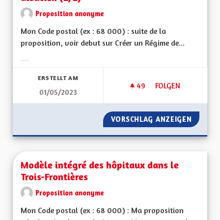
Proposition anonyme
Mon Code postal (ex : 68 000) : suite de la
proposition, voir debut sur Créer un Régime de...
Ergebnisse nach Kategorie filtern:
ERSTELLT AM
49
49 FOLLOWER
FOLGEN
01/05/2023
CRÉER UN RÉGIME D
VORSCHLAG ANZEIGEN
CRÉER U
Modèle intégré des hôpitaux dans le
Trois-Frontières
Proposition anonyme
Mon Code postal (ex : 68 000) : Ma proposition