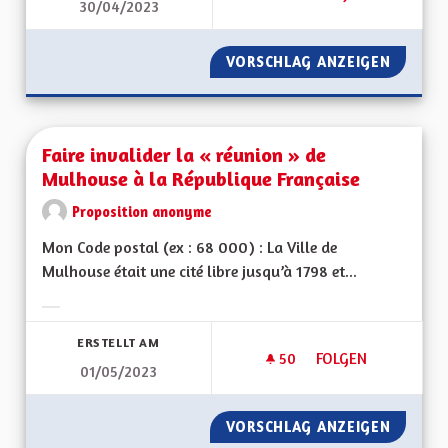
30/04/2023
DÉCENTRALISATION
VORSCHLAG ANZEIGEN
DÉCENT
Faire invalider la « réunion » de
Mulhouse à la République Française
Proposition anonyme
Mon Code postal (ex : 68 000) : La Ville de
Mulhouse était une cité libre jusqu’à 1798 et...
Ergebnisse nach Kategorie filtern:
ERSTELLT AM
50
50 FOLLOWER
FOLGEN
01/05/2023
FAIRE INVALIDER L
VORSCHLAG ANZEIGEN
FAIRE 