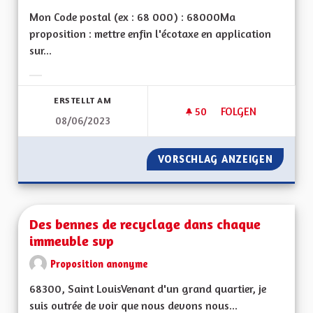
Mon Code postal (ex : 68 000) : 68000Ma
proposition : mettre enfin l'écotaxe en application
sur...
Ergebnisse nach Kategorie filtern:
ERSTELLT AM
50
50 FOLLOWER
FOLGEN
08/06/2023
ECOTAXE EN ALSAC
VORSCHLAG ANZEIGEN
ECOTAX
Des bennes de recyclage dans chaque
immeuble svp
Proposition anonyme
68300, Saint LouisVenant d'un grand quartier, je
suis outrée de voir que nous devons nous...