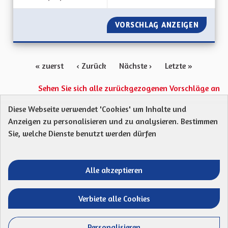
VORSCHLAG ANZEIGEN
ACCÉDE
« zuerst
‹ Zurück
Nächste ›
Letzte »
Sehen Sie sich alle zurückgezogenen Vorschläge an
Diese Webseite verwendet 'Cookies' um Inhalte und
Anzeigen zu personalisieren und zu analysieren. Bestimmen
Protection des Données
Charte de contribution
Sie, welche Dienste benutzt werden dürfen
Mentions légales
Was sind Gremien?
Standardtitel für terms-and-conditions
Standardtitel für initiatives
Alle akzeptieren
Open Data Dateien herunterladen
Entre vos mains - Collectivité européenne 
Entre vos mains - Collectivité euro
Entre vos mains - Collectivité
Entre vos mains - Collect
Verbiete alle Cookies
Website mit
freier Software erstellt
.
(Externer Li
Personalisieren