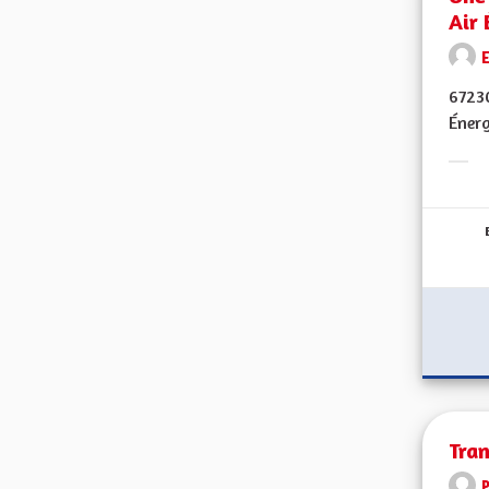
Air 
E
67230
Énerg
Erge
Tra