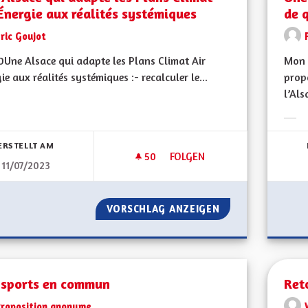
Énergie aux réalités systémiques
de 
ric Goujot
Une Alsace qui adapte les Plans Climat Air
Mon 
ie aux réalités systémiques :- recalculer le...
propo
l’Als
bnisse nach Kategorie filtern:
Erge
ERSTELLT AM
50
50 FOLLOWER
FOLGEN
11/07/2023
UNE ALSACE QUI ADAPTE LES 
VORSCHLAG ANZEIGEN
UNE ALSACE QUI 
nsports en commun
Ret
Proposition anonyme