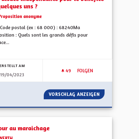
quelques uns ?
Proposition anonyme
Code postal (ex : 68 000) : 68240Ma
sition : Quels sont les grands défis pour
ace...
bnisse nach Kategorie filtern:
ERSTELLT AM
49
49 FOLLOWER
FOLGEN
19/04/2023
PLANS CLIMAT AIR ÉNERGIE AUX RÉALITÉS SYSTÉMIQUES
UNE ALSACE INDÉPENDANTE P
ADAPTE LES PLANS CLIMAT AIR ÉNERGIE AUX RÉALITÉS SYSTÉ
VORSCHLAG ANZEIGEN
UNE ALSACE IND
our au maraichage
WERTH