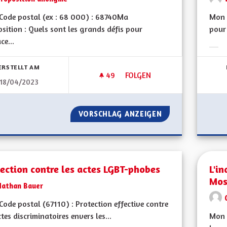
Code postal (ex : 68 000) : 68740Ma
Mon 
sition : Quels sont les grands défis pour
pour 
ce...
Erge
ERSTELLT AM
49
49 FOLLOWER
FOLGEN
18/04/2023
TRANSPORTS EN COMMUN
VORSCHLAG ANZEIGEN
TRANSPORTS EN
ection contre les actes LGBT-phobes
L'i
Mos
Nathan Bauer
ode postal (67110) : Protection effective contre
ctes discriminatoires envers les...
Mon 