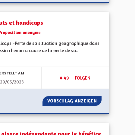
uts et handicaps
Proposition anonyme
icaps:-Perte de sa situation geographique dans
ssin rhenan a cause de la perte de sa...
bnisse nach Kategorie filtern:
ERSTELLT AM
49
49 FOLLOWER
FOLGEN
29/05/2023
NES IDÉES
ATOUTS ET HANDICAPS
FAUSSES BONNES IDÉES
VORSCHLAG ANZEIGEN
ATOUTS ET HAND
 alsace indépendante pour le bénéfice