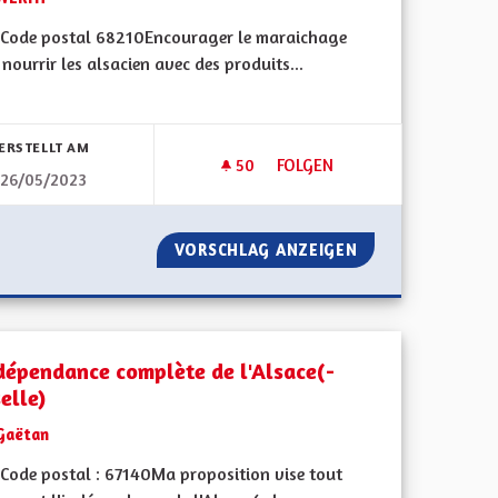
Code postal 68210Encourager le maraichage
nourrir les alsacien avec des produits...
bnisse nach Kategorie filtern:
ERSTELLT AM
50
50 FOLLOWER
FOLGEN
26/05/2023
RETOUR AU MARAICHAGE
 COMMUN
VORSCHLAG ANZEIGEN
RETOUR AU MAR
ndépendance complète de l'Alsace(-
elle)
Gaëtan
Code postal : 67140Ma proposition vise tout