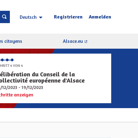
Registrieren
Anmelden
Deutsch
Choisir la langue
Sprache wählen
s citoyens
Alsace.eu
(Externer Link)
HRITT 4 VON 4
élibération du Conseil de la
ollectivité européenne d'Alsace
8/12/2023 - 19/12/2023
chritte anzeigen