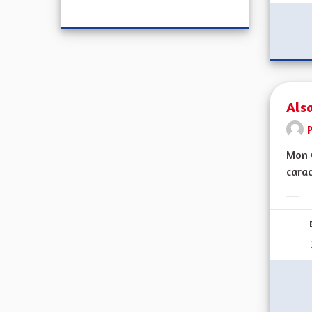
Alsa
Mon C
carac
Erge