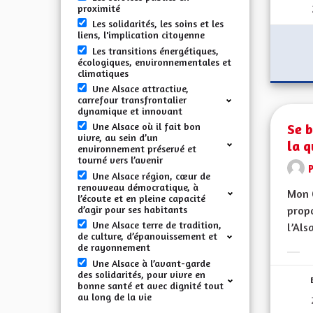
proximité
Les solidarités, les soins et les
liens, l'implication citoyenne
Les transitions énergétiques,
écologiques, environnementales et
climatiques
Une Alsace attractive,
carrefour transfrontalier
dynamique et innovant
Se b
Une Alsace où il fait bon
vivre, au sein d’un
la q
environnement préservé et
tourné vers l’avenir
Une Alsace région, cœur de
renouveau démocratique, à
Mon 
l’écoute et en pleine capacité
d’agir pour ses habitants
propo
Une Alsace terre de tradition,
l’Alsa
de culture, d’épanouissement et
de rayonnement
Erge
Une Alsace à l’avant-garde
des solidarités, pour vivre en
bonne santé et avec dignité tout
au long de la vie