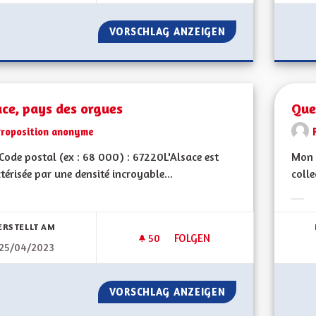
VORSCHLAG ANZEIGEN
SE BATTRE POUR 
ce, pays des orgues
Quel
Proposition anonyme
ode postal (ex : 68 000) : 67220L'Alsace est
Mon 
térisée par une densité incroyable...
colle
bnisse nach Kategorie filtern:
Erge
ERSTELLT AM
50
50 FOLLOWER
FOLGEN
25/04/2023
ALSACE, PAYS DES ORGUES
VORSCHLAG ANZEIGEN
ALSACE, PAYS DE