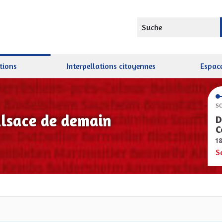
Suche
tions
Interpellations citoyennes
Espace
SC
Alsace de demain
D
C
1
S