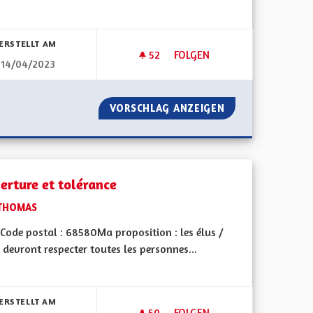
bnisse nach Kategorie filtern:
ERSTELLT AM
52
52 FOLLOWER
FOLGEN
14/04/2023
SEAUX FERRÉS
ECOMUSÉE D'ALSACE, MAISON
 ANCIENS RÉSEAUX FERRÉS
VORSCHLAG ANZEIGEN
ECOMUSÉE D'ALS
erture et tolérance
THOMAS
Code postal : 68580Ma proposition : les élus /
 devront respecter toutes les personnes...
bnisse nach Kategorie filtern:
ERSTELLT AM
50
50 FOLLOWER
FOLGEN