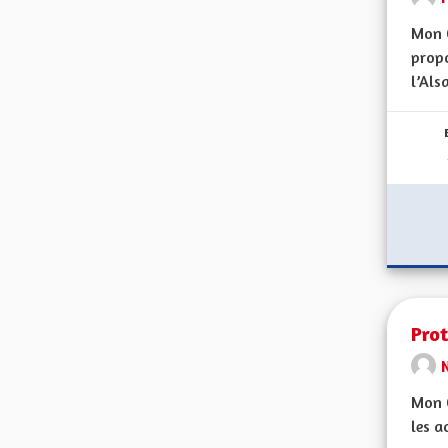
Mon 
propo
l’Alsa
Prot
Mon C
les a