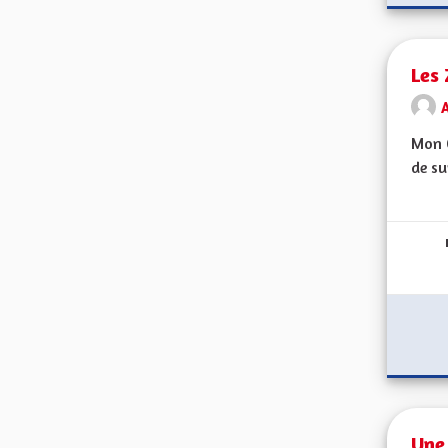
Les 
Mon C
de su
Une 