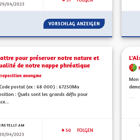
29/04/2023
SAUVER L'ALSACE POUR UN AV
VORSCHLAG ANZEIGEN
SAUVER L'ALSACE
attre pour préserver notre nature et
L'Al
ualité de notre nappe phréatique
Proposition anonyme
Mon 
Code postal (ex : 68 000) : 67250Ma
demai
sition : Quels sont les grands défis pour
ce...
Erge
bnisse nach Kategorie filtern:
ERSTELLT AM
50
50 FOLLOWER
FOLGEN
20/04/2023
SE BATTRE POUR PRÉSERVER 