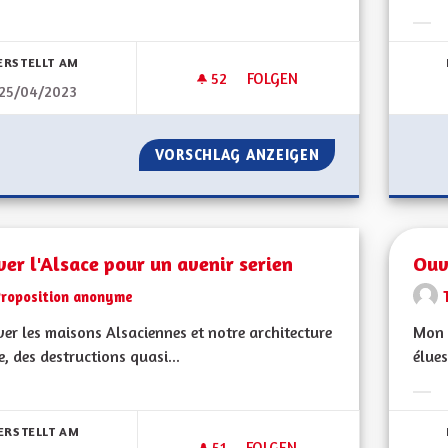
bnisse nach Kategorie filtern:
Erge
ERSTELLT AM
52
52 FOLLOWER
FOLGEN
25/04/2023
RÉHABILITER LES ANCIENS RÉ
VORSCHLAG ANZEIGEN
RÉHABILITER LES
er l'Alsace pour un avenir serien
Ouv
Proposition anonyme
er les maisons Alsaciennes et notre architecture
Mon 
e, des destructions quasi...
élues
bnisse nach Kategorie filtern:
Erge
ERSTELLT AM
51
51 FOLLOWER
FOLGEN