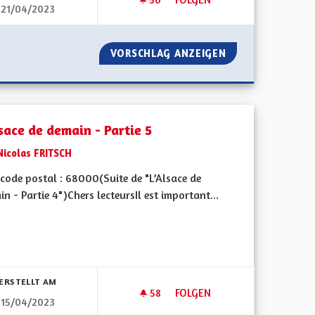
21/04/2023
ENIR SERIEN
OUVERTURE ET TOLÉRANCE
 POUR UN AVENIR SERIEN
VORSCHLAG ANZEIGEN
OUVERTURE ET T
sace de demain - Partie 5
Nicolas FRITSCH
code postal : 68000(Suite de "L’Alsace de
n - Partie 4")Chers lecteursIl est important...
bnisse nach Kategorie filtern:
ERSTELLT AM
58
58 FOLLOWER
FOLGEN
15/04/2023
NOTRE NATURE ET LA QUALITÉ DE NOTRE NAPPE PHRÉATIQUE
L'ALSACE DE DEMAIN - PARTIE 