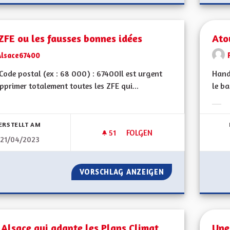
ZFE ou les fausses bonnes idées
Ato
Alsace67400
ode postal (ex : 68 000) : 67400Il est urgent
Hand
pprimer totalement toutes les ZFE qui...
le ba
Erge
ERSTELLT AM
51
51 FOLLOWER
FOLGEN
21/04/2023
LES ZFE OU LES FAUSSES BON
VORSCHLAG ANZEIGEN
LES ZFE OU LES 
Alsace qui adapte les Plans Climat
Une