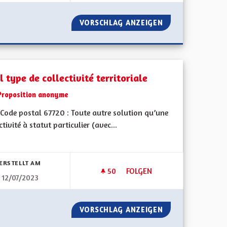
PRÉSERVER NOTRE NATURE ET LA QUALITÉ DE NOTRE NAPPE P
VORSCHLAG ANZEIGEN
L'ALSACE DE DEMA
 type de collectivité territoriale
Proposition anonyme
Code postal 67720 : Toute autre solution qu’une
ctivité à statut particulier (avec...
bnisse nach Kategorie filtern:
ERSTELLT AM
50
50 FOLLOWER
FOLGEN
12/07/2023
QUEL TYPE DE COLLECTIVITÉ 
S ORGUES
VORSCHLAG ANZEIGEN
QUEL TYPE DE CO