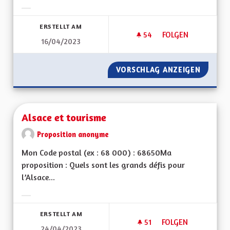
Ergebnisse nach Kategorie filtern:
ERSTELLT AM
54
54 FOLLOWER
FOLGEN
16/04/2023
POUR UNE ALSACE
VORSCHLAG ANZEIGEN
POUR U
Alsace et tourisme
Proposition anonyme
Mon Code postal (ex : 68 000) : 68650Ma
proposition : Quels sont les grands défis pour
l’Alsace...
Ergebnisse nach Kategorie filtern:
ERSTELLT AM
51
51 FOLLOWER
FOLGEN
24/04/2023
ALSACE ET TOURIS