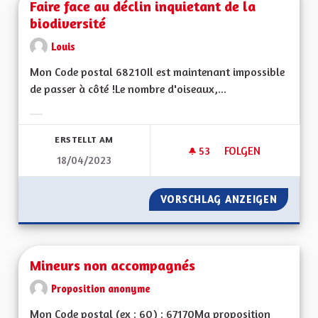
Faire face au déclin inquietant de la
biodiversité
Louis
Mon Code postal 68210Il est maintenant impossible
de passer à côté !Le nombre d'oiseaux,...
Ergebnisse nach Kategorie filtern:
ERSTELLT AM
53
53 FOLLOWER
FOLGEN
18/04/2023
FAIRE FACE AU DÉCL
VORSCHLAG ANZEIGEN
FAIRE F
Mineurs non accompagnés
Proposition anonyme
Mon Code postal (ex : 60) : 67170Ma proposition