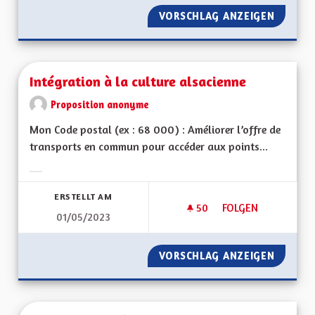
VORSCHLAG ANZEIGEN
CRÉER 
Intégration à la culture alsacienne
Proposition anonyme
Mon Code postal (ex : 68 000) : Améliorer l’offre de
transports en commun pour accéder aux points...
Ergebnisse nach Kategorie filtern:
ERSTELLT AM
50
50 FOLLOWER
FOLGEN
01/05/2023
INTÉGRATION À LA 
VORSCHLAG ANZEIGEN
INTÉGR