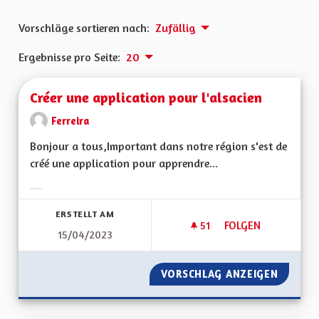
Vorschläge sortieren nach:
Zufällig
Ergebnisse pro Seite:
20
Créer une application pour l'alsacien
Ferreira
Bonjour a tous,Important dans notre région s'est de
créé une application pour apprendre...
Ergebnisse nach Kategorie filtern:
ERSTELLT AM
51
51 FOLLOWER
FOLGEN
15/04/2023
CRÉER UNE APPLICA
VORSCHLAG ANZEIGEN
CRÉER 