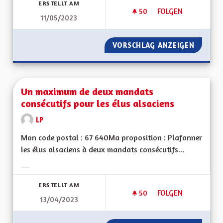
ERSTELLT AM
50
50 FOLLOWER
FOLGEN
11/05/2023
SOUTIEN AUX ASSOC
VORSCHLAG ANZEIGEN
SOUTIE
Un maximum de deux mandats
consécutifs pour les élus alsaciens
LP
Mon code postal : 67 640Ma proposition : Plafonner
les élus alsaciens à deux mandats consécutifs...
Ergebnisse nach Kategorie filtern:
ERSTELLT AM
50
50 FOLLOWER
FOLGEN
13/04/2023
UN MAXIMUM DE DE