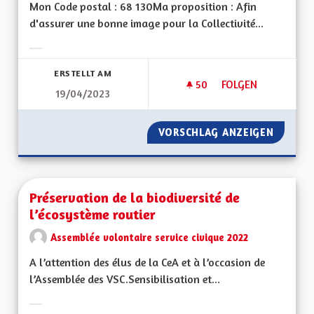
Mon Code postal : 68 130Ma proposition : Afin
d'assurer une bonne image pour la Collectivité...
Ergebnisse nach Kategorie filtern:
ERSTELLT AM
50
50 FOLLOWER
FOLGEN
19/04/2023
UN PARTENAIRE AVE
VORSCHLAG ANZEIGEN
UN PART
Préservation de la biodiversité de
l’écosystème routier
Assemblée volontaire service civique 2022
A l’attention des élus de la CeA et à l’occasion de
l’Assemblée des VSC.Sensibilisation et...
Ergebnisse nach Kategorie filtern: