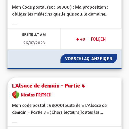
Mon Code postal (ex : 68300) : Ma proposition :
obliger les médecins quelle que soit le domaine...
Ergebnisse nach Kategorie filtern:
ERSTELLT AM
49
49 FOLLOWER
FOLGEN
26/07/2023
MÉDECINS DOMAINE
VORSCHLAG ANZEIGEN
MÉDECI
L'Alsace de demain - Partie 4
Nicolas FRITSCH
Mon code postal : 68000(Suite de « L’Alsace de
demain - Partie 3 »)Chers lecteurs,Toutes les...
Ergebnisse nach Kategorie filtern: