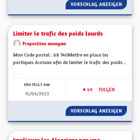
VORSCHLAG ANZEIGEN
PERMET
Limiter le trafic des poids lourds
Proposition anonyme
Mon Code postal : 68 740Mettre en place les
portiques écotaxe afin de limiter le trafic des poids...
Ergebnisse nach Kategorie filtern:
ERSTELLT AM
49
49 FOLLOWER
FOLGEN
15/04/2023
LIMITER LE TRAFIC
VORSCHLAG ANZEIGEN
LIMITER
Impliquer les Alsaciens par une