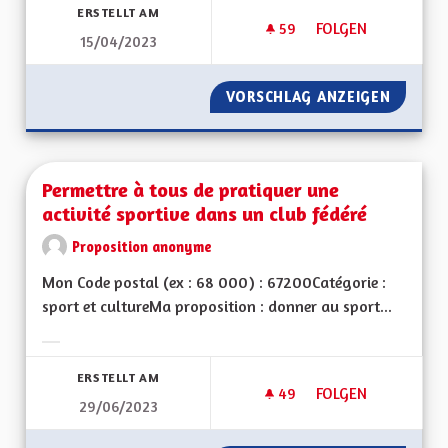
ERSTELLT AM
59
59 FOLLOWER
FOLGEN
15/04/2023
L'ALSACE DE DEMAIN
VORSCHLAG ANZEIGEN
L'ALSAC
Permettre à tous de pratiquer une
activité sportive dans un club fédéré
Proposition anonyme
Mon Code postal (ex : 68 000) : 67200Catégorie :
sport et cultureMa proposition : donner au sport...
Ergebnisse nach Kategorie filtern:
ERSTELLT AM
49
49 FOLLOWER
FOLGEN
29/06/2023
PERMETTRE À TOUS 