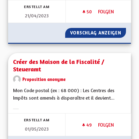
ERSTELLT AM
50
50 FOLLOWER
FOLGEN
21/04/2023
PRÉSERVATION DE L
VORSCHLAG ANZEIGEN
PRÉSER
Créer des Maison de la Fiscalité /
Steueramt
Proposition anonyme
Mon Code postal (ex : 68 000) : Les Centres des
Impôts sont amenés à disparaître et il devient...
Ergebnisse nach Kategorie filtern:
ERSTELLT AM
49
49 FOLLOWER
FOLGEN
01/05/2023
CRÉER DES MAISON 