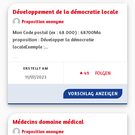
Développement de la démocratie locale
Proposition anonyme
Mon Code postal (ex : 68 000) : 68700Ma
proposition : Développer la démocratie
localeExemple :...
Ergebnisse nach Kategorie filtern:
ERSTELLT AM
49
49 FOLLOWER
FOLGEN
11/07/2023
DÉVELOPPEMENT DE
VORSCHLAG ANZEIGEN
DÉVELO
Médecins domaine médical
Proposition anonyme