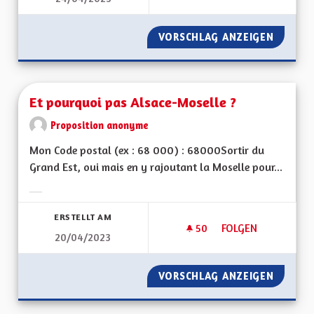
VORSCHLAG ANZEIGEN
ALSACE
Et pourquoi pas Alsace-Moselle ?
Proposition anonyme
Mon Code postal (ex : 68 000) : 68000Sortir du
Grand Est, oui mais en y rajoutant la Moselle pour...
Ergebnisse nach Kategorie filtern:
ERSTELLT AM
50
50 FOLLOWER
FOLGEN
20/04/2023
ET POURQUOI PAS 
VORSCHLAG ANZEIGEN
ET POU