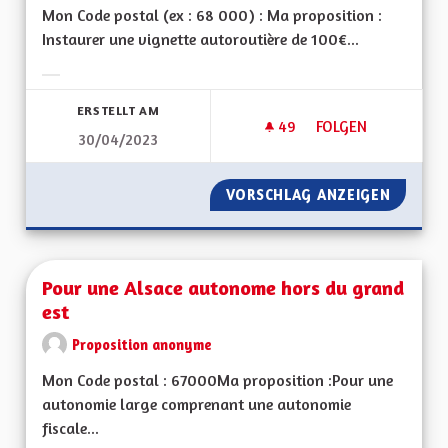
Mon Code postal (ex : 68 000) : Ma proposition :
Instaurer une vignette autoroutière de 100€...
Ergebnisse nach Kategorie filtern:
ERSTELLT AM
49
49 FOLLOWER
FOLGEN
30/04/2023
CRÉATION D‘UNE V
VORSCHLAG ANZEIGEN
CRÉATI
Pour une Alsace autonome hors du grand
est
Proposition anonyme
Mon Code postal : 67000Ma proposition :Pour une
autonomie large comprenant une autonomie
fiscale...