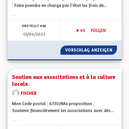
: Faire prendre en charge par l'état les frais de...
Ergebnisse nach Kategorie filtern:
ERSTELLT AM
49
49 FOLLOWER
FOLGEN
13/04/2023
MINEURS NON ACC
VORSCHLAG ANZEIGEN
MINEUR
Soutien aux associtations et à la culture
locale.
FISCHER
Mon Code postal : 67350Ma proposition :
Soutenir financièrement les associations avec des...
Ergebnisse nach Kategorie filtern: