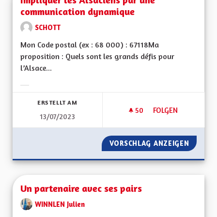
communication dynamique
SCHOTT
Mon Code postal (ex : 68 000) : 67118Ma
proposition : Quels sont les grands défis pour
l’Alsace...
Ergebnisse nach Kategorie filtern:
ERSTELLT AM
50
50 FOLLOWER
FOLGEN
13/07/2023
IMPLIQUER LES AL
VORSCHLAG ANZEIGEN
IMPLIQ
Un partenaire avec ses pairs
WINNLEN Julien