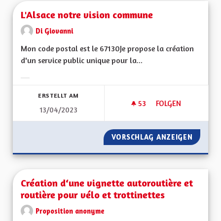
L'Alsace notre vision commune
Di Giovanni
Mon code postal est le 67130Je propose la création
d'un service public unique pour la...
Ergebnisse nach Kategorie filtern:
ERSTELLT AM
53
53 FOLLOWER
FOLGEN
13/04/2023
L'ALSACE NOTRE V
VORSCHLAG ANZEIGEN
L'ALSA
Création d‘une vignette autoroutière et
routière pour vélo et trottinettes
Proposition anonyme