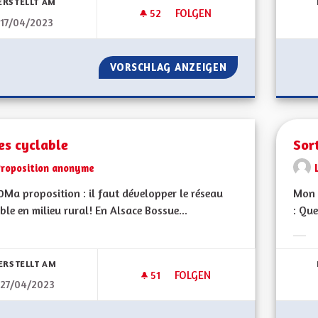
ERSTELLT AM
52
52 FOLLOWER
FOLGEN
17/04/2023
NE PAS SORTIR DU GRAND EST
VORSCHLAG ANZEIGEN
NE PAS SORTIR D
es cyclable
Sor
Proposition anonyme
Ma proposition : il faut développer le réseau
Mon 
ble en milieu rural! En Alsace Bossue...
: Que
bnisse nach Kategorie filtern:
Erge
ERSTELLT AM
51
51 FOLLOWER
FOLGEN
27/04/2023
PISTES CYCLABLE