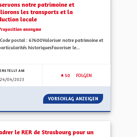
servons notre patrimoine et
liorons les transports et la
duction locale
Proposition anonyme
Code postal : 67600Valoriser notre patrimoine et
articularités historiquesFavoriser le...
bnisse nach Kategorie filtern:
ERSTELLT AM
50
50 FOLLOWER
FOLGEN
24/04/2023
SELLE ?
CONSERVONS NOTRE PATRIMO
S ALSACE-MOSELLE ?
VORSCHLAG ANZEIGEN
CONSERVONS NOT
adrer le RER de Strasbourg pour un