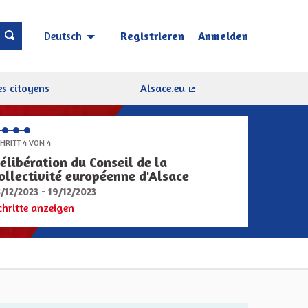
Registrieren
Anmelden
Deutsch
Choisir la langue
Sprache wählen
s citoyens
Alsace.eu
(Externer Link)
HRITT 4 VON 4
élibération du Conseil de la
ollectivité européenne d'Alsace
8/12/2023 - 19/12/2023
chritte anzeigen