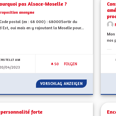
ourquoi pas Alsace-Moselle ?
Con
amé
Proposition anonyme
pro
ode postal (ex : 68 000) : 68000Sortir du
 Est, oui mais en y rajoutant la Moselle pour...
Mon 
nos p
bnisse nach Kategorie filtern:
Erge
ERSTELLT AM
50
50 FOLLOWER
FOLGEN
20/04/2023
ET POURQUOI PAS ALSACE-MO
VORSCHLAG ANZEIGEN
ET POURQUOI PA
personnalité forte
Enc