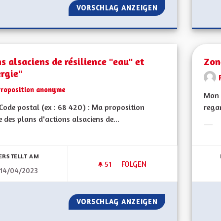
VORSCHLAG ANZEIGEN
PISTES CYCLABLE
s alsaciens de résilience "eau" et
Zon
rgie"
Proposition anonyme
Mon 
ode postal (ex : 68 420) : Ma proposition
rega
re des plans d'actions alsaciens de...
Erge
bnisse nach Kategorie filtern:
ERSTELLT AM
51
51 FOLLOWER
FOLGEN
14/04/2023
PLANS ALSACIENS DE RÉSILIEN
VORSCHLAG ANZEIGEN
PLANS ALSACIENS