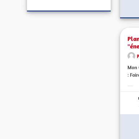
Plan
"éne
Mon C
: Fai
Erge