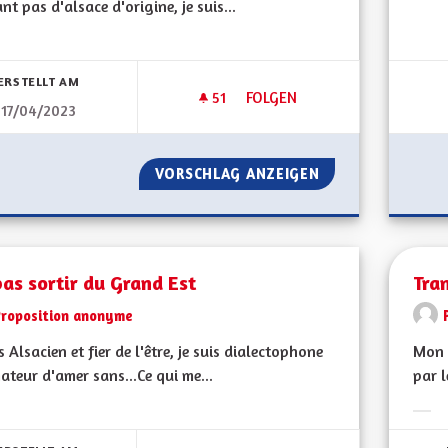
ant pas d'alsace d'origine, je suis...
bnisse nach Kategorie filtern:
ERSTELLT AM
51
51 FOLLOWER
FOLGEN
17/04/2023
GÉNÉRALISER LES SOLUTIONS
VORSCHLAG ANZEIGEN
GÉNÉRALISER LES
as sortir du Grand Est
Tra
Proposition anonyme
is Alsacien et fier de l'être, je suis dialectophone
Mon 
ateur d'amer sans...Ce qui me...
par l
bnisse nach Kategorie filtern:
Erge