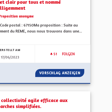
jet clair pour tous et nommé
elligemment
Proposition anonyme
Code postal : 67150Ma proposition : Suite au
ement du REME, nous nous trouvons dans une...
bnisse nach Kategorie filtern:
ERSTELLT AM
51
51 FOLLOWER
FOLGEN
17/06/2023
ENCADRER LE RER DE STRAS
TÉ FORTE
VORSCHLAG ANZEIGEN
ENCADRER LE RE
collectivité agile efficace aux
arches simplifiées.