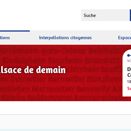
Suche
tions
Interpellations citoyennes
Espace
SC
Alsace de demain
D
C
1
S