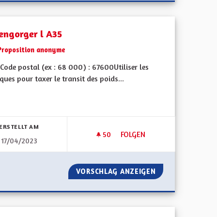
engorger l A35
Proposition anonyme
ode postal (ex : 68 000) : 67600Utiliser les
ques pour taxer le transit des poids...
bnisse nach Kategorie filtern:
ERSTELLT AM
50
50 FOLLOWER
FOLGEN
17/04/2023
NS
DÉSENGORGER L A35
DES DÉCISIONS
VORSCHLAG ANZEIGEN
DÉSENGORGER L 