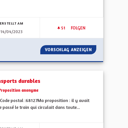
ERSTELLT AM
51
51 FOLLOWER
FOLGEN
14/04/2023
 DE TRI DU SMICTOM ALSACE-CENTRALE À TOUTE LA RÉGION
TRANSPORTS PUBLICS
 SOLUTIONS DE TRI DU SMICTOM ALSACE-CENTRALE À TOUTE 
VORSCHLAG ANZEIGEN
TRANSPORTS PUB
nsports durables
Proposition anonyme
Code postal :68127Ma proposition : il y avait
e passé le train qui circulait dans toute...
bnisse nach Kategorie filtern: