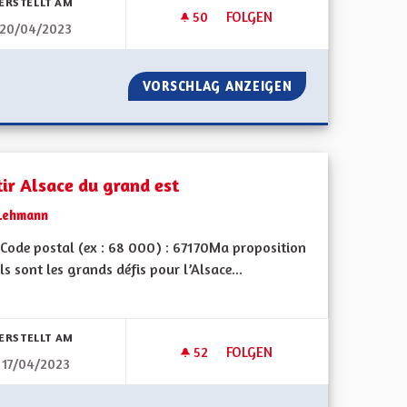
ERSTELLT AM
50
50 FOLLOWER
FOLGEN
20/04/2023
TRANSPORTS DURABLES
U GRAND EST
VORSCHLAG ANZEIGEN
TRANSPORTS DU
tir Alsace du grand est
Lehmann
Code postal (ex : 68 000) : 67170Ma proposition
ls sont les grands défis pour l’Alsace...
bnisse nach Kategorie filtern:
ERSTELLT AM
52
52 FOLLOWER
FOLGEN
17/04/2023
SORTIR ALSACE DU GRAND ES