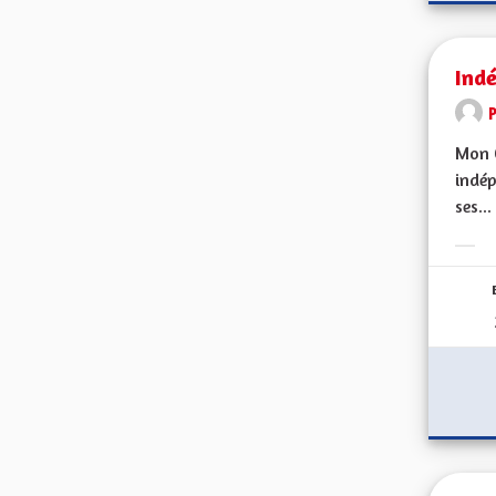
Ind
Mon C
indép
ses...
Erge