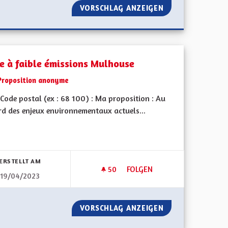
VORSCHLAG ANZEIGEN
SORTIR ALSACE 
e à faible émissions Mulhouse
Proposition anonyme
Code postal (ex : 68 100) : Ma proposition : Au
rd des enjeux environnementaux actuels...
bnisse nach Kategorie filtern:
ERSTELLT AM
50
50 FOLLOWER
FOLGEN
19/04/2023
CE "EAU" ET "ÉNERGIE"
ZONE À FAIBLE ÉMISSIONS M
 DE RÉSILIENCE "EAU" ET "ÉNERGIE"
VORSCHLAG ANZEIGEN
ZONE À FAIBLE 