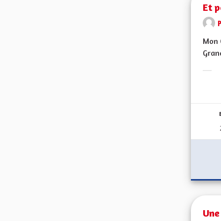
Et p
Mon C
Grand
Erge
Une 