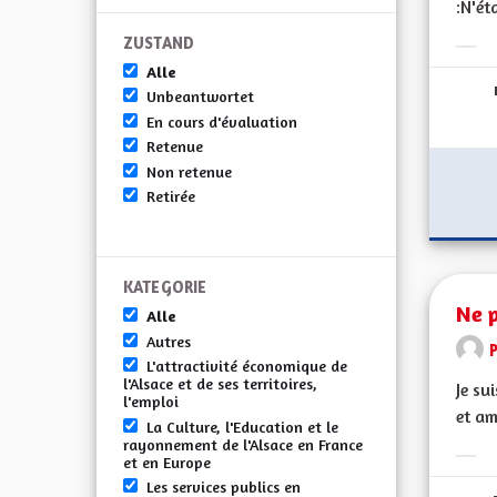
:N'ét
ZUSTAND
Erge
Alle
Unbeantwortet
En cours d'évaluation
Retenue
Non retenue
Retirée
KATEGORIE
Ne p
Alle
Autres
L'attractivité économique de
l'Alsace et de ses territoires,
Je su
l'emploi
et am
La Culture, l'Education et le
rayonnement de l'Alsace en France
et en Europe
Erge
Les services publics en