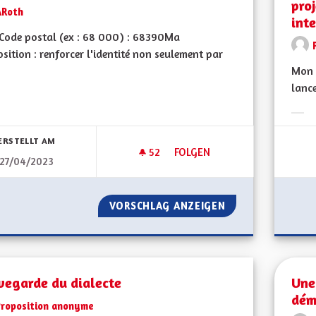
pro
ARoth
int
Code postal (ex : 68 000) : 68390Ma
sition : renforcer l'identité non seulement par
Mon 
lanc
Erge
ERSTELLT AM
52
52 FOLLOWER
FOLGEN
27/04/2023
UNE PERSONNALITÉ FORTE
VORSCHLAG ANZEIGEN
UNE PERSONNALI
vegarde du dialecte
Une 
dém
Proposition anonyme