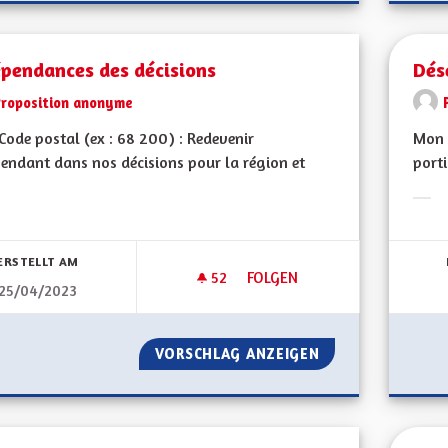
épendances des décisions
Dés
Proposition anonyme
ode postal (ex : 68 200) : Redevenir
Mon C
endant dans nos décisions pour la région et
porti
Erge
bnisse nach Kategorie filtern:
ERSTELLT AM
52
52 FOLLOWER
FOLGEN
25/04/2023
INDÉPENDANCES DES DÉCISIO
VORSCHLAG ANZEIGEN
INDÉPENDANCES 