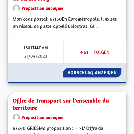
Proposition anonyme
Mon code postal: 67150En Eurométropole, il existe
un réseau de pistes appelé velostras. Ce...
Ergebnisse nach Kategorie filtern:
ERSTELLT AM
51
51 FOLLOWER
FOLGEN
21/04/2023
DÉVELOPPER LES I
VORSCHLAG ANZEIGEN
DÉVELO
Offre de Transport sur l'ensemble du
territoire
Proposition anonyme
67240 GRIESMa proposition : --> L' Offre de