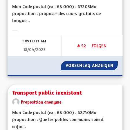
Mon Code postal (ex : 68 000) : 67205Ma
proposition : proposer des cours gratuits de
langue...
Ergebnisse nach Kategorie filtern:
ERSTELLT AM
52
52 FOLLOWER
FOLGEN
18/04/2023
COURS D'ALSACIEN
VORSCHLAG ANZEIGEN
COURS 
Transport public inexistant
Proposition anonyme
Mon Code postal (ex : 68 000) : 68740Ma
proposition : Que les petites communes soient
enfin...