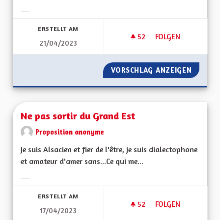
Ergebnisse nach Kategorie filtern:
ERSTELLT AM
52
52 FOLLOWER
FOLGEN
21/04/2023
TRANSPORT PUBLIC
VORSCHLAG ANZEIGEN
TRANSP
Ne pas sortir du Grand Est
Proposition anonyme
Je suis Alsacien et fier de l'être, je suis dialectophone
et amateur d'amer sans...Ce qui me...
Ergebnisse nach Kategorie filtern:
ERSTELLT AM
52
52 FOLLOWER
FOLGEN
17/04/2023
NE PAS SORTIR DU 