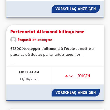
VORSCHLAG ANZEIGEN
NE PAS
Partenariat Allemand bilinguisme
Proposition anonyme
67200Développer l'allemand à l'école et mettre en
place de véritables partenariats avec nos...
Ergebnisse nach Kategorie filtern:
ERSTELLT AM
52
52 FOLLOWER
FOLGEN
13/04/2023
PARTENARIAT ALLE
VORSCHLAG ANZEIGEN
PARTEN