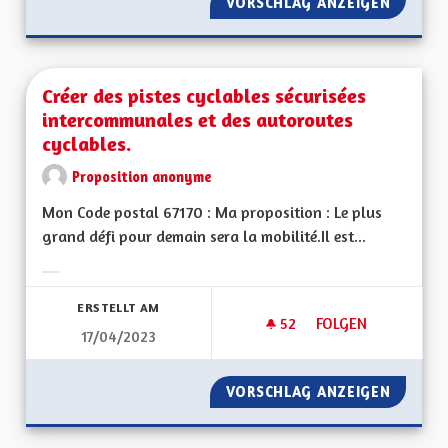
VORSCHLAG ANZEIGEN
PROTEC
Créer des pistes cyclables sécurisées
intercommunales et des autoroutes
cyclables.
Proposition anonyme
Mon Code postal 67170 : Ma proposition : Le plus
grand défi pour demain sera la mobilité.Il est...
Ergebnisse nach Kategorie filtern:
ERSTELLT AM
52
52 FOLLOWER
FOLGEN
17/04/2023
CRÉER DES PISTES
VORSCHLAG ANZEIGEN
CRÉER 