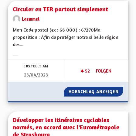
Circuler en TER partout simplement
Laemmel
Mon Code postal (ex : 68 000) : 67270Ma
proposition : Afin de protéger notre si belle région
des...
Ergebnisse nach Kategorie filtern:
ERSTELLT AM
52
52 FOLLOWER
FOLGEN
23/04/2023
CIRCULER EN TER 
VORSCHLAG ANZEIGEN
CIRCUL
Développer les itinéraires cyclables
normés, en accord avec l'Eurométropole
de Strasbourg