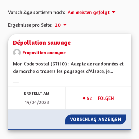
Vorschläge sortieren nach:
Am meisten gefolgt
Ergebnisse pro Seite:
20
Dépollution sauvage
Proposition anonyme
Mon Code postal (67110) : Adepte de randonnées et
de marche a travers les paysages d'Alsace, je...
Ergebnisse nach Kategorie filtern:
ERSTELLT AM
52
52 FOLLOWER
FOLGEN
14/04/2023
DÉPOLLUTION SAU
VORSCHLAG ANZEIGEN
DÉPOLL