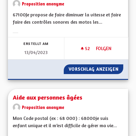
Proposition anonyme
67100Je propose de faire diminuer la vitesse et faire
faire des contrôles sonores des motos les...
Ergebnisse nach Kategorie filtern:
ERSTELLT AM
52
52 FOLLOWER
FOLGEN
13/04/2023
NUISANCES SONOR
VORSCHLAG ANZEIGEN
NUISAN
Aide aux personnes âgées
Proposition anonyme
Mon Code postal (ex : 68 000) : 68000je suis
enfant unique et il m’est difficile de gérer ma vie...