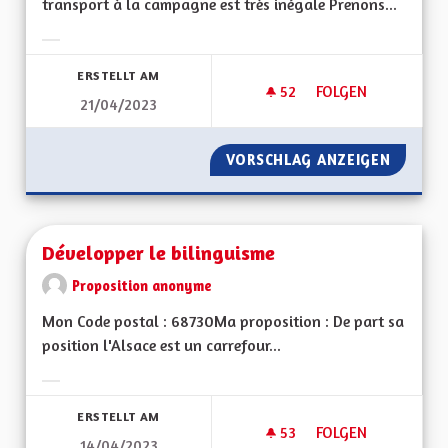
transport à la campagne est très inégale Prenons...
Ergebnisse nach Kategorie filtern:
ERSTELLT AM
52
52 FOLLOWER
FOLGEN
21/04/2023
OFFRE DE TRANSPO
VORSCHLAG ANZEIGEN
OFFRE 
Développer le bilinguisme
Proposition anonyme
Mon Code postal : 68730Ma proposition : De part sa
position l'Alsace est un carrefour...
Ergebnisse nach Kategorie filtern:
ERSTELLT AM
53
53 FOLLOWER
FOLGEN
14/04/2023
DÉVELOPPER LE BIL