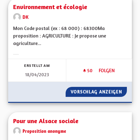
Environnement et écologie
DK
Mon Code postal (ex : 68 000) : 68300Ma
proposition : AGRICULTURE : Je propose une
agriculture...
Ergebnisse nach Kategorie filtern:
ERSTELLT AM
50
50 FOLLOWER
FOLGEN
18/04/2023
ENVIRONNEMENT E
VORSCHLAG ANZEIGEN
ENVIRO
Pour une Alsace sociale
Proposition anonyme