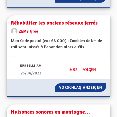
Réhabiliter les anciens réseaux ferrés
ZEMB Greg
Mon Code postal (ex : 68 000) : Combien de km de
rail sont laissés à l'abandon alors qu'ils...
Ergebnisse nach Kategorie filtern:
ERSTELLT AM
52
52 FOLLOWER
FOLGEN
25/04/2023
RÉHABILITER LES A
VORSCHLAG ANZEIGEN
RÉHABI
Nuisances sonores en montagne…