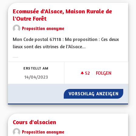
Ecomusée d'Alsace, Maison Rurale de
l'Outre Forêt
Proposition anonyme
Mon Code postal 67118 : Ma proposition : Ces deux
lieux sont des vitrines de l'Alsace...
Ergebnisse nach Kategorie filtern:
ERSTELLT AM
52
52 FOLLOWER
FOLGEN
14/04/2023
ECOMUSÉE D'ALSAC
VORSCHLAG ANZEIGEN
ECOMUS
Cours d'alsacien
Proposition anonyme