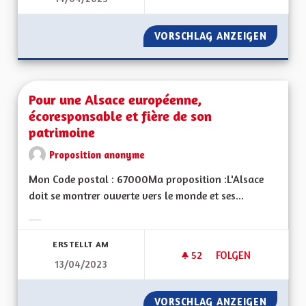
VORSCHLAG ANZEIGEN
DÉVELO
Pour une Alsace européenne,
écoresponsable et fière de son
patrimoine
Proposition anonyme
Mon Code postal : 67000Ma proposition :L'Alsace
doit se montrer ouverte vers le monde et ses...
Ergebnisse nach Kategorie filtern:
ERSTELLT AM
52
52 FOLLOWER
FOLGEN
13/04/2023
POUR UNE ALSACE 
VORSCHLAG ANZEIGEN
POUR U