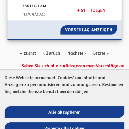
ERSTELLT AM
51
51 FOLLOWER
FOLGEN
13/04/2023
LA CULTURE, L'ÉDU
VORSCHLAG ANZEIGEN
LA CUL
« zuerst
‹ Zurück
Nächste ›
Letzte »
Sehen Sie sich alle zurückgezogenen Vorschläge an
Diese Webseite verwendet 'Cookies' um Inhalte und
Anzeigen zu personalisieren und zu analysieren. Bestimmen
Protection des Données
Charte de contribution
Sie, welche Dienste benutzt werden dürfen
Mentions légales
Was sind Gremien?
Standardtitel für terms-and-conditions
Standardtitel für initiatives
Alle akzeptieren
Open Data Dateien herunterladen
Entre vos mains - Collectivité européenne 
Entre vos mains - Collectivité euro
Entre vos mains - Collectivité
Entre vos mains - Collect
Verbiete alle Cookies