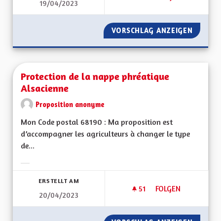
19/04/2023
METTRE ENFIN EN O
VORSCHLAG ANZEIGEN
METTRE
Protection de la nappe phréatique
Alsacienne
Proposition anonyme
Mon Code postal 68190 : Ma proposition est
d’accompagner les agriculteurs à changer le type
de...
Ergebnisse nach Kategorie filtern:
ERSTELLT AM
51
51 FOLLOWER
FOLGEN
20/04/2023
PROTECTION DE LA