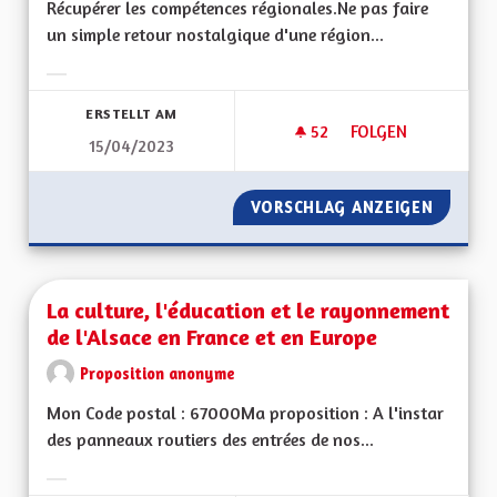
Récupérer les compétences régionales.Ne pas faire
un simple retour nostalgique d'une région...
Ergebnisse nach Kategorie filtern:
ERSTELLT AM
52
52 FOLLOWER
FOLGEN
15/04/2023
POUR UNE ALSACE 
VORSCHLAG ANZEIGEN
POUR U
La culture, l'éducation et le rayonnement
de l'Alsace en France et en Europe
Proposition anonyme
Mon Code postal : 67000Ma proposition : A l'instar
des panneaux routiers des entrées de nos...
Ergebnisse nach Kategorie filtern: