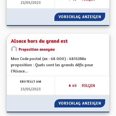
23/05/2023
UN TERRITOIRE DE
VORSCHLAG ANZEIGEN
UN TER
Alsace hors du grand est
Proposition anonyme
Mon Code postal (ex : 68 000) : 68150Ma
proposition : Quels sont les grands défis pour
l’Alsace...
ERSTELLT AM
49
49 FOLLOWER
FOLGEN
23/05/2023
ALSACE HORS DU G
VORSCHLAG ANZEIGEN
ALSACE