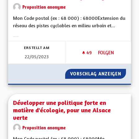
Proposition anonyme
Mon Code postal (ex : 68 000) : 68000Extension du
réseau des pistes cyclables en milieu urbain et...
Ergebnisse nach Kategorie filtern:
ERSTELLT AM
49
49 FOLLOWER
FOLGEN
22/05/2023
EXTENSION DU RÉSE
VORSCHLAG ANZEIGEN
EXTENS
Développer une politique forte en
matière d'écologie, pour une Alsace
verte
Proposition anonyme
Mon Code postal (ex : 68 000) : 68000Ma