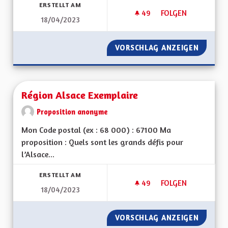
ERSTELLT AM
49
49 FOLLOWER
FOLGEN
18/04/2023
TRANSPORTS EN 
VORSCHLAG ANZEIGEN
TRANSP
Région Alsace Exemplaire
Proposition anonyme
Mon Code postal (ex : 68 000) : 67100 Ma
proposition : Quels sont les grands défis pour
l’Alsace...
ERSTELLT AM
49
49 FOLLOWER
FOLGEN
18/04/2023
RÉGION ALSACE EX
VORSCHLAG ANZEIGEN
RÉGION