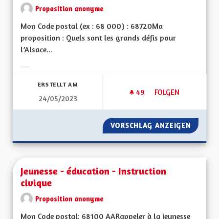
Proposition anonyme
Mon Code postal (ex : 68 000) : 68720Ma
proposition : Quels sont les grands défis pour
l’Alsace...
Ergebnisse nach Kategorie filtern:
ERSTELLT AM
49
49 FOLLOWER
FOLGEN
24/05/2023
TRANSPORTS COLLE
VORSCHLAG ANZEIGEN
TRANSP
Jeunesse - éducation - Instruction
civique
Proposition anonyme
Mon Code postal: 68100 AARappeler à la jeunesse