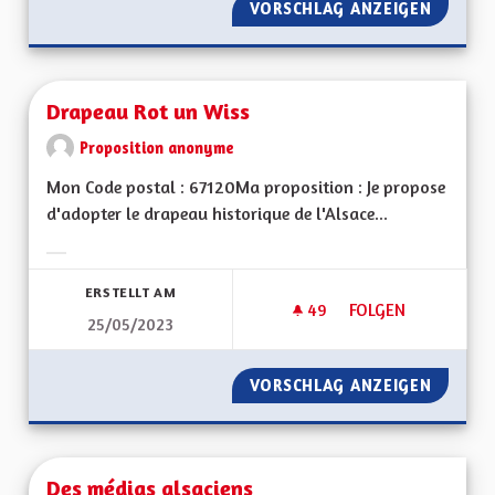
VORSCHLAG ANZEIGEN
MODE D
Drapeau Rot un Wiss
Proposition anonyme
Mon Code postal : 67120Ma proposition : Je propose
d'adopter le drapeau historique de l'Alsace...
Ergebnisse nach Kategorie filtern:
ERSTELLT AM
49
49 FOLLOWER
FOLGEN
25/05/2023
DRAPEAU ROT UN W
VORSCHLAG ANZEIGEN
DRAPEA
Des médias alsaciens