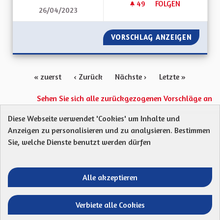
49
49 FOLLOWER
FOLGEN
26/04/2023
RECUPERATION D'EA
VORSCHLAG ANZEIGEN
RECUPE
« zuerst
‹ Zurück
Nächste ›
Letzte »
Sehen Sie sich alle zurückgezogenen Vorschläge an
Diese Webseite verwendet 'Cookies' um Inhalte und
Anzeigen zu personalisieren und zu analysieren. Bestimmen
Protection des Données
Charte de contribution
Sie, welche Dienste benutzt werden dürfen
Mentions légales
Was sind Gremien?
Standardtitel für terms-and-conditions
Standardtitel für initiatives
Alle akzeptieren
Open Data Dateien herunterladen
Entre vos mains - Collectivité européenne 
Entre vos mains - Collectivité euro
Entre vos mains - Collectivité
Entre vos mains - Collect
Verbiete alle Cookies