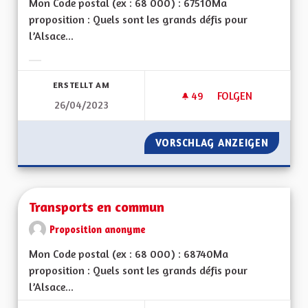
Mon Code postal (ex : 68 000) : 67510Ma
proposition : Quels sont les grands défis pour
l’Alsace...
Ergebnisse nach Kategorie filtern:
ERSTELLT AM
49
49 FOLLOWER
FOLGEN
26/04/2023
RENFORCEMENT DE L
VORSCHLAG ANZEIGEN
RENFOR
Transports en commun
Proposition anonyme
Mon Code postal (ex : 68 000) : 68740Ma
proposition : Quels sont les grands défis pour
l’Alsace...