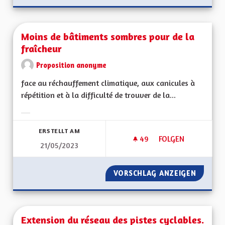
Moins de bâtiments sombres pour de la
fraîcheur
Proposition anonyme
face au réchauffement climatique, aux canicules à
répétition et à la difficulté de trouver de la...
Ergebnisse nach Kategorie filtern:
ERSTELLT AM
49
49 FOLLOWER
FOLGEN
21/05/2023
MOINS DE BÂTIMEN
VORSCHLAG ANZEIGEN
MOINS 
Extension du réseau des pistes cyclables.