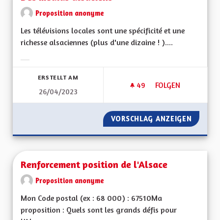
Proposition anonyme
Les télévisions locales sont une spécificité et une
richesse alsaciennes (plus d'une dizaine ! )....
Ergebnisse nach Kategorie filtern:
ERSTELLT AM
49
49 FOLLOWER
FOLGEN
26/04/2023
DES MÉDIAS ALSACI
VORSCHLAG ANZEIGEN
DES MÉ
Renforcement position de l'Alsace
Proposition anonyme
Mon Code postal (ex : 68 000) : 67510Ma
proposition : Quels sont les grands défis pour