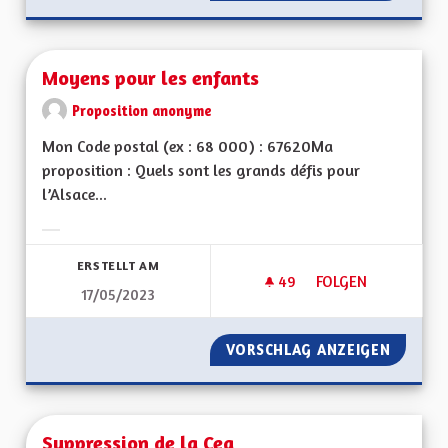
Moyens pour les enfants
Proposition anonyme
Mon Code postal (ex : 68 000) : 67620Ma
proposition : Quels sont les grands défis pour
l’Alsace...
Ergebnisse nach Kategorie filtern:
ERSTELLT AM
49
49 FOLLOWER
FOLGEN
17/05/2023
MOYENS POUR LES 
VORSCHLAG ANZEIGEN
MOYENS
Suppression de la Cea