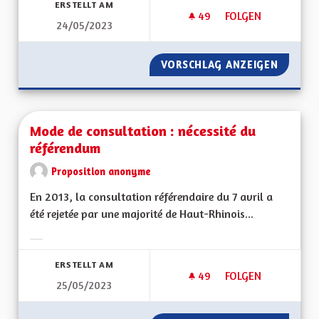
ERSTELLT AM
49
49 FOLLOWER
FOLGEN
24/05/2023
POUR UN VRAI CENT
VORSCHLAG ANZEIGEN
POUR U
Mode de consultation : nécessité du
référendum
Proposition anonyme
En 2013, la consultation référendaire du 7 avril a
été rejetée par une majorité de Haut-Rhinois...
Ergebnisse nach Kategorie filtern:
ERSTELLT AM
49
49 FOLLOWER
FOLGEN
25/05/2023
MODE DE CONSULTA