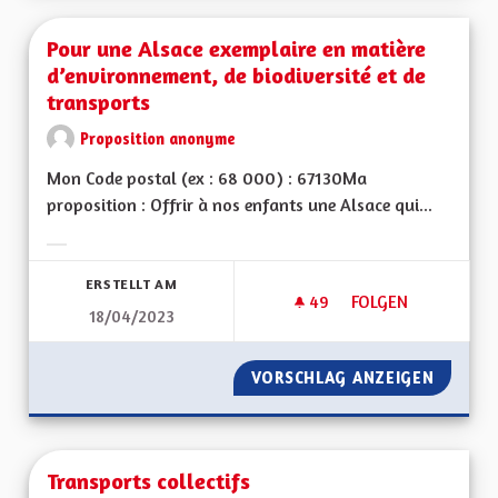
Pour une Alsace exemplaire en matière
d’environnement, de biodiversité et de
transports
Proposition anonyme
Mon Code postal (ex : 68 000) : 67130Ma
proposition : Offrir à nos enfants une Alsace qui...
Ergebnisse nach Kategorie filtern:
ERSTELLT AM
49
49 FOLLOWER
FOLGEN
18/04/2023
POUR UNE ALSACE E
VORSCHLAG ANZEIGEN
POUR U
Transports collectifs