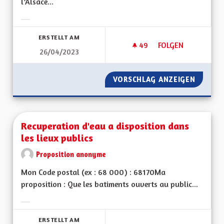
l’Alsace...
Ergebnisse nach Kategorie filtern:
ERSTELLT AM
49
49 FOLLOWER
FOLGEN
26/04/2023
RENFORCEMENT POS
VORSCHLAG ANZEIGEN
RENFOR
Recuperation d'eau a disposition dans
les lieux publics
Proposition anonyme
Mon Code postal (ex : 68 000) : 68170Ma
proposition : Que les batiments ouverts au public...
Ergebnisse nach Kategorie filtern:
ERSTELLT AM