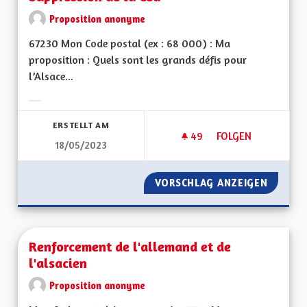
Proposition anonyme
67230 Mon Code postal (ex : 68 000) : Ma
proposition : Quels sont les grands défis pour
l’Alsace...
Ergebnisse nach Kategorie filtern:
ERSTELLT AM
49
49 FOLLOWER
FOLGEN
18/05/2023
SUPPRESSION DE LA
VORSCHLAG ANZEIGEN
SUPPRE
Renforcement de l'allemand et de
l'alsacien
Proposition anonyme