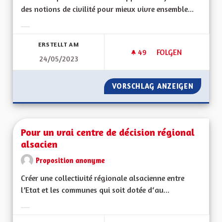
des notions de civilité pour mieux vivre ensemble...
Ergebnisse nach Kategorie filtern:
ERSTELLT AM
49
49 FOLLOWER
FOLGEN
24/05/2023
JEUNESSE - ÉDUCAT
VORSCHLAG ANZEIGEN
JEUNES
Pour un vrai centre de décision régional
alsacien
Proposition anonyme
Créer une collectivité régionale alsacienne entre
l’Etat et les communes qui soit dotée d‘au...
Ergebnisse nach Kategorie filtern: