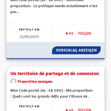
proposition : La politique menée actuellement n'est
pas...
Ergebnisse nach Kategorie filtern:
ERSTELLT AM
49
49 FOLLOWER
FOLGEN
22/05/2023
DÉVELOPPER UNE PO
VORSCHLAG ANZEIGEN
DÉVELO
Un territoire de partage et de connexion
Proposition anonyme
Mon Code postal (ex : 68 000) : Ma proposition
: Quels sont les grands défis pour l’Alsace de...
ERSTELLT AM
49
49 FOLLOWER
FOLGEN