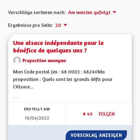
Vorschläge sortieren nach:
Am meisten gefolgt
Ergebnisse pro Seite:
20
Une alsace indépendante pour le
bénéfice de quelques uns ?
Proposition anonyme
Mon Code postal (ex : 68 000) : 68240Ma
proposition : Quels sont les grands défis pour
l’Alsace...
Ergebnisse nach Kategorie filtern:
ERSTELLT AM
49
49 FOLLOWER
FOLGEN
19/04/2023
UNE ALSACE INDÉP
VORSCHLAG ANZEIGEN
UNE AL