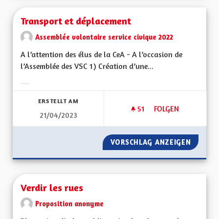
Transport et déplacement
Assemblée volontaire service civique 2022
A l’attention des élus de la CeA - A l’occasion de
l’Assemblée des VSC 1) Création d’une...
Ergebnisse nach Kategorie filtern:
ERSTELLT AM
51
51 FOLLOWER
FOLGEN
21/04/2023
TRANSPORT ET DÉ
VORSCHLAG ANZEIGEN
TRANSP
Verdir les rues
Proposition anonyme