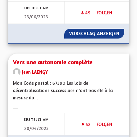
Ergebnisse nach Kategorie filtern:
ERSTELLT AM
49
49 FOLLOWER
FOLGEN
23/06/2023
PROPOSITION POUR 
VORSCHLAG ANZEIGEN
PROPOS
Vers une autonomie complète
Jean LAENGY
Mon Code postal : 67390 Les lois de
décentralisations successives n'ont pas été à la
mesure du...
Ergebnisse nach Kategorie filtern:
ERSTELLT AM
52
52 FOLLOWER
FOLGEN
20/04/2023
VERS UNE AUTONO