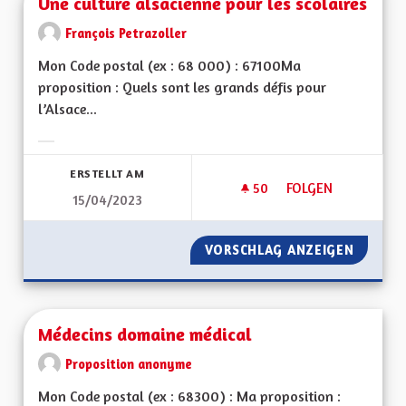
Une culture alsacienne pour les scolaires
François Petrazoller
Mon Code postal (ex : 68 000) : 67100Ma
proposition : Quels sont les grands défis pour
l’Alsace...
Ergebnisse nach Kategorie filtern:
ERSTELLT AM
50
50 FOLLOWER
FOLGEN
15/04/2023
UNE CULTURE ALSA
VORSCHLAG ANZEIGEN
UNE CU
Médecins domaine médical
Proposition anonyme
Mon Code postal (ex : 68300) : Ma proposition :