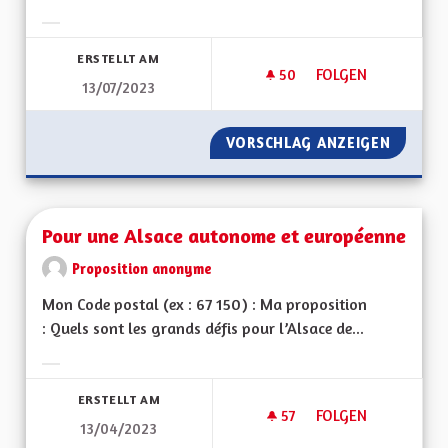
Ergebnisse nach Kategorie filtern:
ERSTELLT AM
50
50 FOLLOWER
FOLGEN
13/07/2023
LIAISON FERROVIAI
VORSCHLAG ANZEIGEN
LIAISO
Pour une Alsace autonome et européenne
Proposition anonyme
Mon Code postal (ex : 67 150) : Ma proposition
: Quels sont les grands défis pour l’Alsace de...
Ergebnisse nach Kategorie filtern:
ERSTELLT AM
57
57 FOLLOWER
FOLGEN
13/04/2023
POUR UNE ALSACE