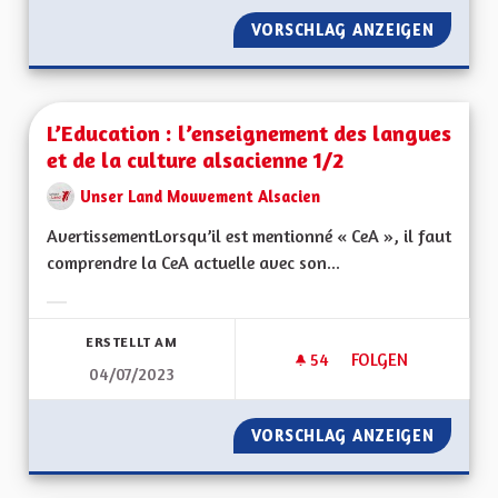
VORSCHLAG ANZEIGEN
VERS U
L’Education : l’enseignement des langues
et de la culture alsacienne 1/2
Unser Land Mouvement Alsacien
AvertissementLorsqu’il est mentionné « CeA », il faut
comprendre la CeA actuelle avec son...
Ergebnisse nach Kategorie filtern:
ERSTELLT AM
54
54 FOLLOWER
FOLGEN
04/07/2023
L’EDUCATION : L’E
VORSCHLAG ANZEIGEN
L’EDUC