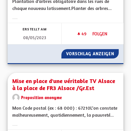
Plantation d’arbres obligatoire dans les rues de
chaque nouveau lotissement.Planter des arbres...
Ergebnisse nach Kategorie filtern:
ERSTELLT AM
49
49 FOLLOWER
FOLGEN
08/05/2023
VERDIR LES RUES
VORSCHLAG ANZEIGEN
VERDIR 
Mise en place d'une véritable TV Alsace
à la place de FR3 Alsace /Gr.Est
Proposition anonyme
Mon Code postal (ex : 68 000) : 67210L'on constate
malheureusement, quotidiennement, la pauvreté...
Ergebnisse nach Kategorie filtern: