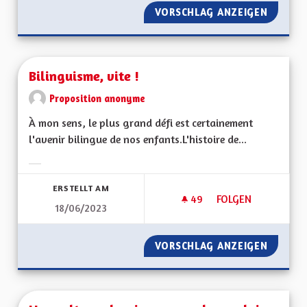
VORSCHLAG ANZEIGEN
PRODUC
Bilinguisme, vite !
Proposition anonyme
À mon sens, le plus grand défi est certainement
l'avenir bilingue de nos enfants.L'histoire de...
Ergebnisse nach Kategorie filtern:
ERSTELLT AM
49
49 FOLLOWER
FOLGEN
18/06/2023
BILINGUISME, VITE 
VORSCHLAG ANZEIGEN
BILINGU