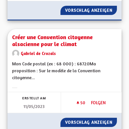
VORSCHLAG ANZEIGEN
POUR U
Créer une Convention citoyenne
alsacienne pour le climat
Gabriel de Crozals
Mon Code postal (ex : 68 000) : 68720Ma
proposition : Sur le modèle de la Convention
citoyenne...
Ergebnisse nach Kategorie filtern:
ERSTELLT AM
50
50 FOLLOWER
FOLGEN
11/05/2023
CRÉER UNE CONVEN
VORSCHLAG ANZEIGEN
CRÉER 