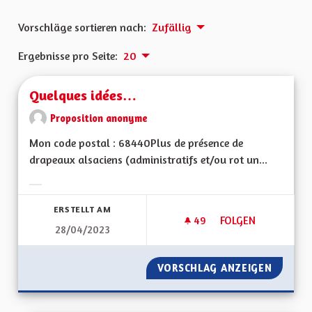
Vorschläge sortieren nach:
Zufällig
Ergebnisse pro Seite:
20
Quelques idées…
Proposition anonyme
Mon code postal : 68440Plus de présence de
drapeaux alsaciens (administratifs et/ou rot un...
Ergebnisse nach Kategorie filtern:
ERSTELLT AM
49
49 FOLLOWER
FOLGEN
28/04/2023
QUELQUES IDÉES…
VORSCHLAG ANZEIGEN
QUELQU