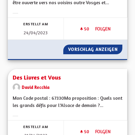
être ouverte vers nos voisins outre Vosges et...
Ergebnisse nach Kategorie filtern:
ERSTELLT AM
50
50 FOLLOWER
FOLGEN
24/04/2023
TOTALEMENT BILIN
VORSCHLAG ANZEIGEN
TOTALE
Des Livres et Vous
David Recchia
Mon Code postal : 67330Ma proposition : Quels sont
les grands défis pour l’Alsace de demain ?...
Ergebnisse nach Kategorie filtern:
ERSTELLT AM
50
50 FOLLOWER
FOLGEN