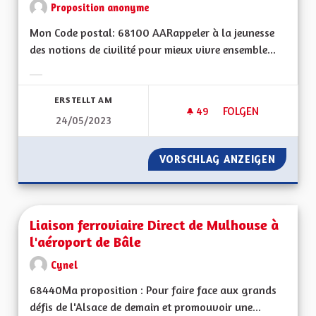
Proposition anonyme
Mon Code postal: 68100 AARappeler à la jeunesse
des notions de civilité pour mieux vivre ensemble...
Ergebnisse nach Kategorie filtern:
ERSTELLT AM
49
49 FOLLOWER
FOLGEN
24/05/2023
JEUNESSE - ÉDUCAT
VORSCHLAG ANZEIGEN
JEUNES
Liaison ferroviaire Direct de Mulhouse à
l'aéroport de Bâle
Cynel
68440Ma proposition : Pour faire face aux grands
défis de l'Alsace de demain et promouvoir une...