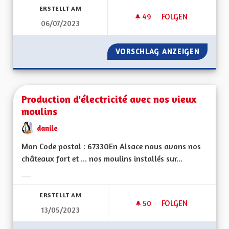
ERSTELLT AM
49
49 FOLLOWER
FOLGEN
06/07/2023
MISE EN PLACE D'UN
VORSCHLAG ANZEIGEN
MISE EN
Production d'électricité avec nos vieux
moulins
danile
Mon Code postal : 67330En Alsace nous avons nos
châteaux fort et ... nos moulins installés sur...
Ergebnisse nach Kategorie filtern:
ERSTELLT AM
50
50 FOLLOWER
FOLGEN
13/05/2023
PRODUCTION D'ÉLE