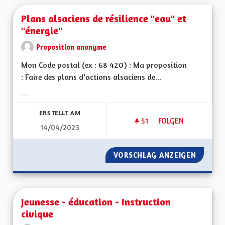
Plans alsaciens de résilience "eau" et
"énergie"
Proposition anonyme
Mon Code postal (ex : 68 420) : Ma proposition
: Faire des plans d'actions alsaciens de...
Ergebnisse nach Kategorie filtern:
ERSTELLT AM
51
51 FOLLOWER
FOLGEN
14/04/2023
PLANS ALSACIENS D
VORSCHLAG ANZEIGEN
PLANS A
Jeunesse - éducation - Instruction
civique