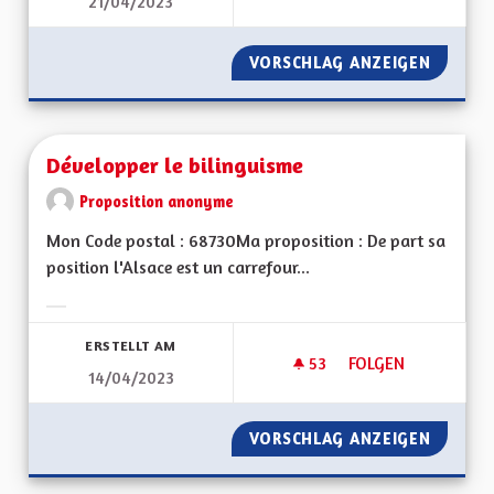
21/04/2023
DES LIVRES ET VOU
VORSCHLAG ANZEIGEN
DES LI
Développer le bilinguisme
Proposition anonyme
Mon Code postal : 68730Ma proposition : De part sa
position l'Alsace est un carrefour...
Ergebnisse nach Kategorie filtern:
ERSTELLT AM
53
53 FOLLOWER
FOLGEN
14/04/2023
DÉVELOPPER LE BIL
VORSCHLAG ANZEIGEN
DÉVELO