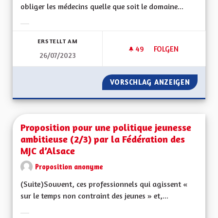
obliger les médecins quelle que soit le domaine...
Ergebnisse nach Kategorie filtern:
ERSTELLT AM
49
49 FOLLOWER
FOLGEN
26/07/2023
MÉDECINS DOMAINE
VORSCHLAG ANZEIGEN
MÉDECI
Proposition pour une politique jeunesse
ambitieuse (2/3) par la Fédération des
MJC d’Alsace
Proposition anonyme
(Suite)Souvent, ces professionnels qui agissent «
sur le temps non contraint des jeunes » et,...