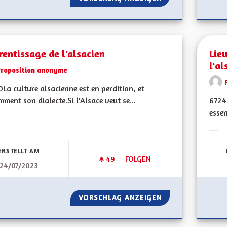
entissage de l'alsacien
Lie
l'al
Proposition anonyme
La culture alsacienne est en perdition, et
ment son dialecte.Si l'Alsace veut se...
6724
essen
bnisse nach Kategorie filtern:
Erge
ERSTELLT AM
49
49 FOLLOWER
FOLGEN
24/07/2023
APPRENTISSAGE DE L'ALSACIE
VORSCHLAG ANZEIGEN
APPRENTISSAGE D