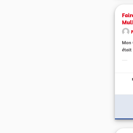
Fair
Mul
Mon C
était
Erge