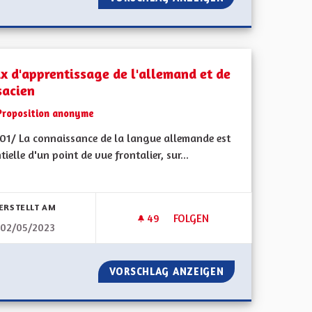
ux d'apprentissage de l'allemand et de
sacien
Proposition anonyme
01/ La connaissance de la langue allemande est
tielle d'un point de vue frontalier, sur...
bnisse nach Kategorie filtern:
ERSTELLT AM
49
49 FOLLOWER
FOLGEN
02/05/2023
N
LIEUX D'APPRENTISSAGE DE L'
E L'ALSACIEN
VORSCHLAG ANZEIGEN
LIEUX D'APPRENT