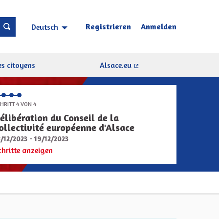
Registrieren
Anmelden
Deutsch
Choisir la langue
Sprache wählen
s citoyens
Alsace.eu
(Externer Link)
HRITT 4 VON 4
élibération du Conseil de la
ollectivité européenne d'Alsace
8/12/2023 - 19/12/2023
chritte anzeigen