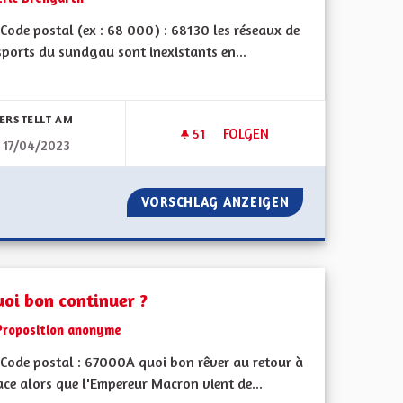
Code postal (ex : 68 000) : 68130 les réseaux de
sports du sundgau sont inexistants en...
bnisse nach Kategorie filtern:
ERSTELLT AM
51
51 FOLLOWER
FOLGEN
17/04/2023
NESSE
RÉSEAUX CYCLABLES ET TRA
DE À LA JEUNESSE
VORSCHLAG ANZEIGEN
RÉSEAUX CYCLAB
uoi bon continuer ?
Proposition anonyme
Code postal : 67000A quoi bon rêver au retour à
ace alors que l'Empereur Macron vient de...