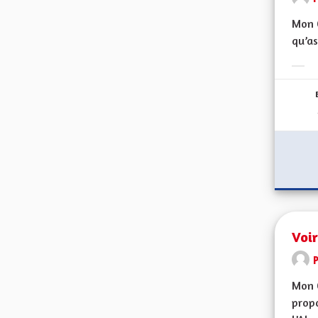
Mon C
qu’as
Erge
Voir
Mon 
propo