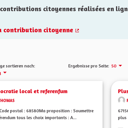
contributions citoyennes réalisées en lign
la contribution citoyenne
(Externer Link)
ge sortieren nach:
Ergebnisse pro Seite:
50
g
cratie local et referenfum
Plu
THOMAS
Code postal : 68580Ma proposition : Soumettre
67150
érendum tous les choix importants : A...
plus 