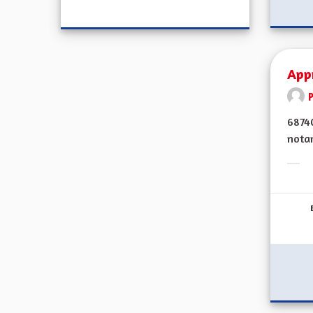
Appr
68740
notam
Erge