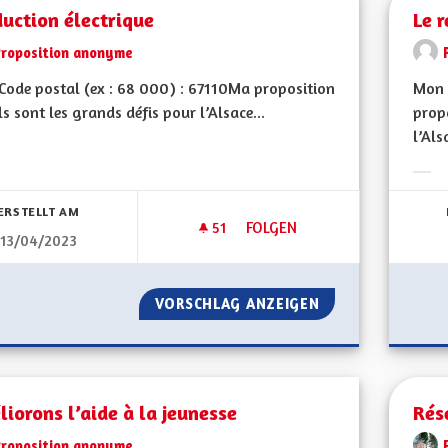
uction électrique
Le r
Proposition anonyme
ode postal (ex : 68 000) : 67110Ma proposition
Mon 
ls sont les grands défis pour l’Alsace...
propo
l’Als
bnisse nach Kategorie filtern:
Erge
ERSTELLT AM
51
51 FOLLOWER
FOLGEN
13/04/2023
PRODUCTION ÉLECTRIQUE
VORSCHLAG ANZEIGEN
PRODUCTION ÉLE
iorons l’aide à la jeunesse
Rés
Proposition anonyme