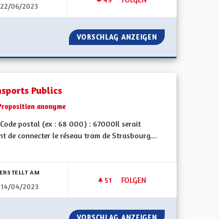
22/06/2023
UR TOUTES LES ROUTES D'ALSACE
AUTOROUTE A35 MULHOUSE 
M/H DANS SUR TOUTES LES ROUTES D'ALSACE
VORSCHLAG ANZEIGEN
AUTOROUTE A35
nsports Publics
Proposition anonyme
Code postal (ex : 68 000) : 67000Il serait
t de connecter le réseau tram de Strasbourg...
ERSTELLT AM
51
51 FOLLOWER
FOLGEN
14/04/2023
 COVOITURAGE
TRANSPORTS PUBLICS
VELOPPER LE COVOITURAGE
VORSCHLAG ANZEIGEN
TRANSPORTS PUB