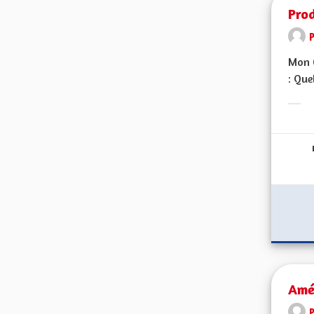
Prod
Mon C
: Que
Erge
Amél