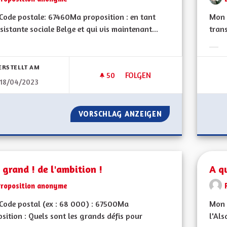
ode postale: 67460Ma proposition : en tant
Mon 
sistante sociale Belge et qui vis maintenant...
tran
bnisse nach Kategorie filtern:
Erge
ERSTELLT AM
50
50 FOLLOWER
FOLGEN
18/04/2023
AMÉLIORONS L’AIDE À LA JEU
VORSCHLAG ANZEIGEN
AMÉLIORONS L’AI
 grand ! de l'ambition !
A q
Proposition anonyme
Code postal (ex : 68 000) : 67500Ma
Mon 
sition : Quels sont les grands défis pour
l'Als