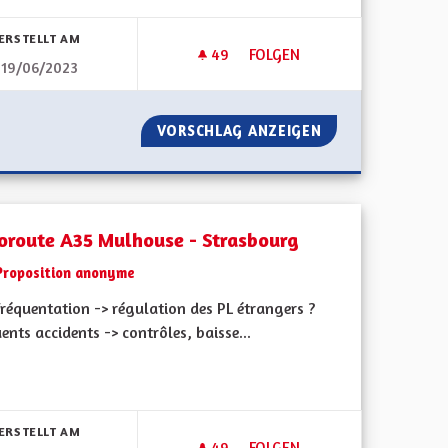
bnisse nach Kategorie filtern:
ERSTELLT AM
49
49 FOLLOWER
FOLGEN
19/06/2023
RENFUM
PLUS DE PISTES CYCLABLES E
AL ET REFERENFUM
VORSCHLAG ANZEIGEN
PLUS DE PISTES 
oroute A35 Mulhouse - Strasbourg
Proposition anonyme
réquentation -> régulation des PL étrangers ?
ents accidents -> contrôles, baisse...
bnisse nach Kategorie filtern:
ERSTELLT AM
49
49 FOLLOWER
FOLGEN