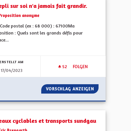
epli sur soi n'a jamais fait grandir.
Proposition anonyme
Code postal (ex : 68 000) : 67100Ma
sition : Quels sont les grands défis pour
ace...
bnisse nach Kategorie filtern:
ERSTELLT AM
52
52 FOLLOWER
FOLGEN
17/04/2023
LE REPLI SUR SOI N'A JAMAIS 
CTRIQUE
VORSCHLAG ANZEIGEN
LE REPLI SUR SOI
eaux cyclables et transports sundgau
Eric Brengarth