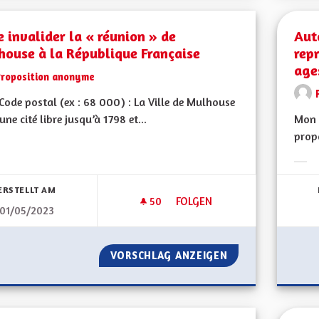
e invalider la « réunion » de
Aut
house à la République Française
rep
age
Proposition anonyme
ode postal (ex : 68 000) : La Ville de Mulhouse
 une cité libre jusqu’à 1798 et...
Mon 
propo
bnisse nach Kategorie filtern:
Erge
ERSTELLT AM
50
50 FOLLOWER
FOLGEN
01/05/2023
FAIRE INVALIDER LA « RÉUNI
VORSCHLAG ANZEIGEN
FAIRE INVALIDER