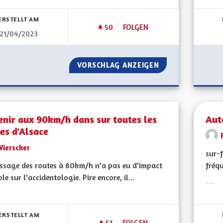
bnisse nach Kategorie filtern:
Erge
ERSTELLT AM
50
50 FOLLOWER
FOLGEN
21/04/2023
DÉMOCRATIE LOCAL ET REFE
VORSCHLAG ANZEIGEN
DÉMOCRATIE LOC
enir aux 90km/h dans sur toutes les
Aut
es d'Alsace
Wierscher
sur-f
ssage des routes à 80km/h n'a pas eu d'impact
fréqu
le sur l'accidentologie. Pire encore, il...
Erge
bnisse nach Kategorie filtern:
ERSTELLT AM
51
51 FOLLOWER
FOLGEN