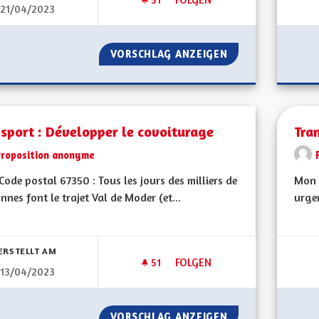
21/04/2023
REVENIR AUX 90KM/H DANS S
VORSCHLAG ANZEIGEN
REVENIR AUX 90K
sport : Développer le covoiturage
Tra
Proposition anonyme
ode postal 67350 : Tous les jours des milliers de
Mon 
nnes font le trajet Val de Moder (et...
urgen
bnisse nach Kategorie filtern:
ERSTELLT AM
51
51 FOLLOWER
FOLGEN
13/04/2023
TRANSPORT : DÉVELOPPER LE
VORSCHLAG ANZEIGEN
TRANSPORT : DÉ