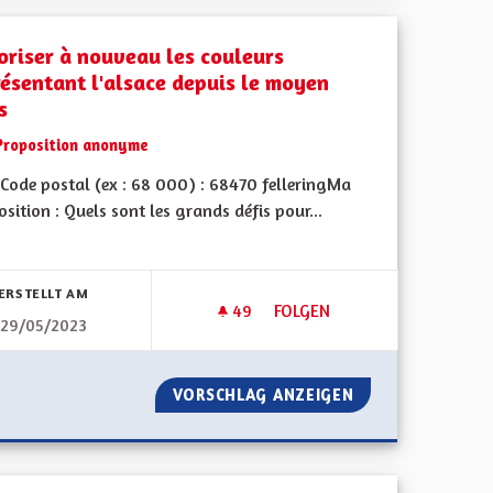
oriser à nouveau les couleurs
résentant l'alsace depuis le moyen
s
Proposition anonyme
Code postal (ex : 68 000) : 68470 felleringMa
sition : Quels sont les grands défis pour...
bnisse nach Kategorie filtern:
ERSTELLT AM
49
49 FOLLOWER
FOLGEN
29/05/2023
ON » DE MULHOUSE À LA RÉPUBLIQUE FRANÇAISE
AUTORISER À NOUVEAU LES C
 LA « RÉUNION » DE MULHOUSE À LA RÉPUBLIQUE FRANÇAISE
VORSCHLAG ANZEIGEN
AUTORISER À NO