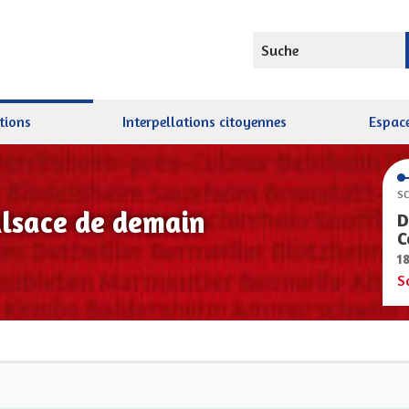
Suche
tions
Interpellations citoyennes
Espace
SC
Alsace de demain
D
C
1
S