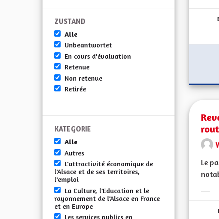
Erge
ZUSTAND
Alle
Unbeantwortet
En cours d'évaluation
Retenue
Non retenue
Retirée
Rev
rout
KATEGORIE
Alle
Autres
Le pa
L'attractivité économique de
l'Alsace et de ses territoires,
notab
l'emploi
La Culture, l'Education et le
Erge
rayonnement de l'Alsace en France
et en Europe
Les services publics en