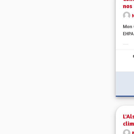
nos 
Mon C
EHPAD
Erge
L'A
cli