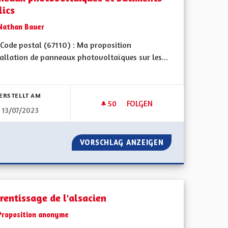
lics
Nathan Bauer
Code postal (67110) : Ma proposition
tallation de panneaux photovoltaïques sur les...
bnisse nach Kategorie filtern:
ERSTELLT AM
50
50 FOLLOWER
FOLGEN
13/07/2023
TRAITEMENT DE NOS AÎNÉS
PANNEAUX PHOTOVOLTAÏQUES
HPAD ET DU TRAITEMENT DE NOS AÎNÉS
VORSCHLAG ANZEIGEN
PANNEAUX PHOTO
rentissage de l'alsacien
Proposition anonyme