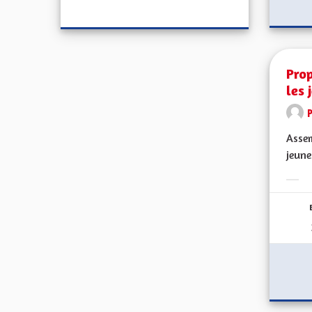
Prop
les 
Assem
jeune
Erge