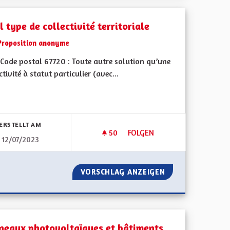
 type de collectivité territoriale
Proposition anonyme
Code postal 67720 : Toute autre solution qu’une
ctivité à statut particulier (avec...
bnisse nach Kategorie filtern:
ERSTELLT AM
50
50 FOLLOWER
FOLGEN
12/07/2023
QUEL TYPE DE COLLECTIVITÉ 
DES VILLES
VORSCHLAG ANZEIGEN
QUEL TYPE DE CO
neaux photovoltaïques et bâtiments