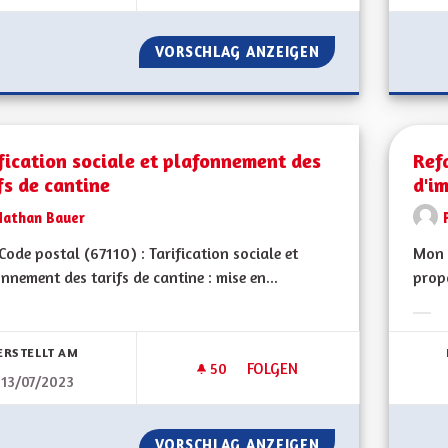
VORSCHLAG ANZEIGEN
DÉVELOPPEMENT 
fication sociale et plafonnement des
Ref
fs de cantine
d'i
Nathan Bauer
ode postal (67110) : Tarification sociale et
Mon 
nnement des tarifs de cantine : mise en...
propo
bnisse nach Kategorie filtern:
Erge
ERSTELLT AM
50
50 FOLLOWER
FOLGEN
13/07/2023
TARIFICATION SOCIALE ET PL
VORSCHLAG ANZEIGEN
TARIFICATION SO