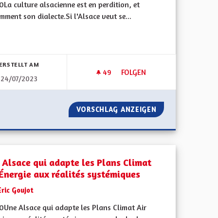
La culture alsacienne est en perdition, et
ment son dialecte.Si l'Alsace veut se...
bnisse nach Kategorie filtern:
ERSTELLT AM
49
49 FOLLOWER
FOLGEN
24/07/2023
AU CHANGEMENT CLIMATIQUE
APPRENTISSAGE DE L'ALSACIE
AIRE FACE AU CHANGEMENT CLIMATIQUE
VORSCHLAG ANZEIGEN
APPRENTISSAGE D
 Alsace qui adapte les Plans Climat
 Énergie aux réalités systémiques
Eric Goujot
0Une Alsace qui adapte les Plans Climat Air