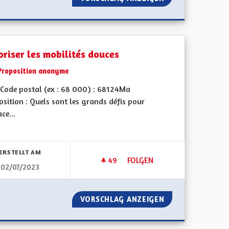
oriser les mobilités douces
Proposition anonyme
Code postal (ex : 68 000) : 68124Ma
sition : Quels sont les grands défis pour
ace...
bnisse nach Kategorie filtern:
ERSTELLT AM
49
49 FOLLOWER
FOLGEN
02/07/2023
 / EGALITÉ POUR LES JEUNES
FAVORISER LES MOBILITÉS D
L'ASSEMBLÉE / EGALITÉ POUR LES JEUNES
VORSCHLAG ANZEIGEN
FAVORISER LES 