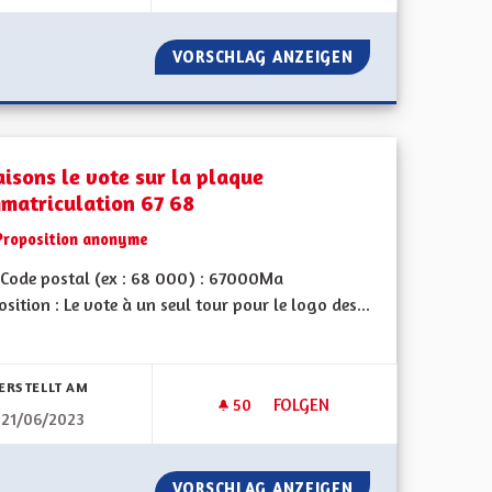
DES CRÈCHES
VORSCHLAG ANZEIGEN
PLUS DE PISTES 
aisons le vote sur la plaque
mmatriculation 67 68
Proposition anonyme
Code postal (ex : 68 000) : 67000Ma
sition : Le vote à un seul tour pour le logo des...
bnisse nach Kategorie filtern:
ERSTELLT AM
50
50 FOLLOWER
FOLGEN
21/06/2023
AFONNEMENT DES TARIFS DE CANTINE
REFAISONS LE VOTE SUR LA P
CIALE ET PLAFONNEMENT DES TARIFS DE CANTINE
VORSCHLAG ANZEIGEN
REFAISONS LE VO