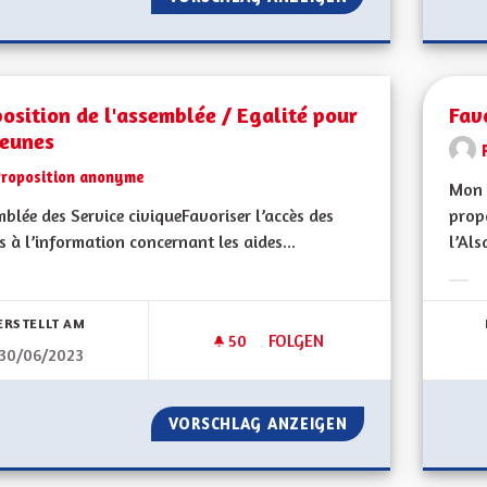
osition de l'assemblée / Egalité pour
Fav
jeunes
Proposition anonyme
Mon 
blée des Service civiqueFavoriser l’accès des
propo
s à l’information concernant les aides...
l’Als
bnisse nach Kategorie filtern:
Erge
ERSTELLT AM
50
50 FOLLOWER
FOLGEN
30/06/2023
PROPOSITION DE L'ASSEMBLÉE
VORSCHLAG ANZEIGEN
PROPOSITION DE 