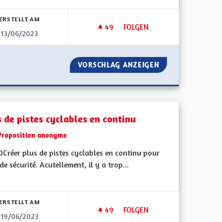
bnisse nach Kategorie filtern:
ERSTELLT AM
49
49 FOLLOWER
FOLGEN
13/06/2023
VERS UN TOURISME QUALITATI
TIER
VORSCHLAG ANZEIGEN
VERS UN TOURISM
s de pistes cyclables en continu
Proposition anonyme
Créer plus de pistes cyclables en continu pour
de sécurité. Acutellement, il y a trop...
bnisse nach Kategorie filtern:
ERSTELLT AM
49
49 FOLLOWER
FOLGEN
19/06/2023
S
PLUS DE PISTES CYCLABLES E