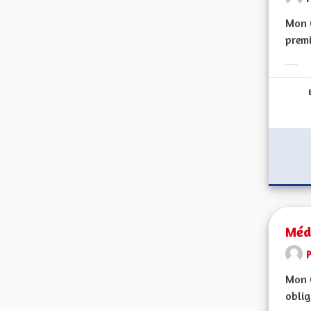
Mon C
premi
Erge
Méd
Mon C
oblig