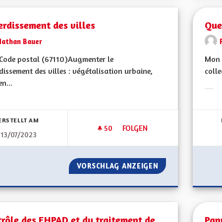
rdissement des villes
Quel
Nathan Bauer
ode postal (67110) Augmenter le
Mon 
dissement des villes : végétalisation urbaine,
colle
en...
Erge
bnisse nach Kategorie filtern:
ERSTELLT AM
50
50 FOLLOWER
FOLGEN
13/07/2023
REVERDISSEMENT DES VILLES
VORSCHLAG ANZEIGEN
REVERDISSEMENT 
rôle des EHPAD et du traitement de
Pan