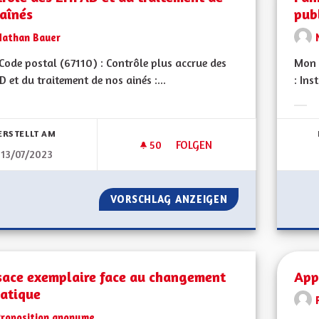
aînés
pub
Nathan Bauer
ode postal (67110) : Contrôle plus accrue des
Mon 
 et du traitement de nos ainés :...
: Ins
bnisse nach Kategorie filtern:
Erge
ERSTELLT AM
50
50 FOLLOWER
FOLGEN
13/07/2023
CONTRÔLE DES EHPAD ET DU 
VORSCHLAG ANZEIGEN
CONTRÔLE DES E
lsace exemplaire face au changement
App
matique
Proposition anonyme