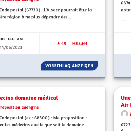
68740
ode postal (67730) : L'Alsace pourrait être la
notam
ère région à ne plus dépendre des...
Erge
bnisse nach Kategorie filtern:
ERSTELLT AM
49
49 FOLLOWER
FOLGEN
14/06/2023
L'ALSACE EXEMPLAIRE FACE 
VORSCHLAG ANZEIGEN
L'ALSACE EXEMPL
ecins domaine médical
Une
Air
Proposition anonyme
ode postal (ex : 68300) : Ma proposition :
er les médecins quelle que soit le domaine...
6723