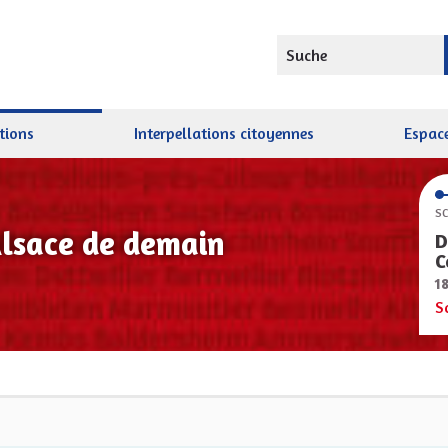
Suche
tions
Interpellations citoyennes
Espace
SC
Alsace de demain
D
C
1
S