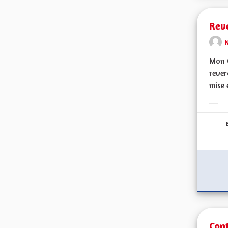
Reve
Mon C
rever
mise 
Erge
Cont