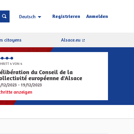
Registrieren
Anmelden
Deutsch
Choisir la langue
Sprache wählen
s citoyens
Alsace.eu
(Externer Link)
HRITT 4 VON 4
élibération du Conseil de la
ollectivité européenne d'Alsace
8/12/2023 - 19/12/2023
chritte anzeigen