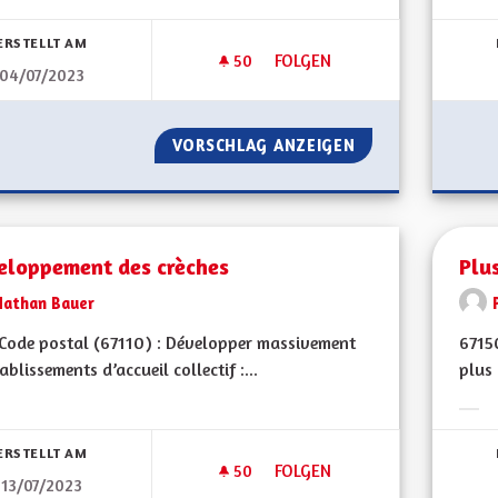
bnisse nach Kategorie filtern:
Erge
ERSTELLT AM
50
50 FOLLOWER
FOLGEN
04/07/2023
BILINGUISME ROUTIER
VORSCHLAG ANZEIGEN
BILINGUISME ROU
eloppement des crèches
Plu
Nathan Bauer
ode postal (67110) : Développer massivement
67150
tablissements d’accueil collectif :...
plus 
bnisse nach Kategorie filtern:
Erge
ERSTELLT AM
50
50 FOLLOWER
FOLGEN
13/07/2023
DÉVELOPPEMENT DES CRÈCHE