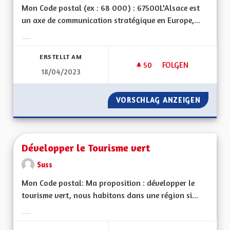
Mon Code postal (ex : 68 000) : 67500L'Alsace est
un axe de communication stratégique en Europe,...
Ergebnisse nach Kategorie filtern:
ERSTELLT AM
50
50 FOLLOWER
FOLGEN
18/04/2023
DÉVELOPPER LE FE
VORSCHLAG ANZEIGEN
DÉVELO
Développer le Tourisme vert
Suss
Mon Code postal: Ma proposition : développer le
tourisme vert, nous habitons dans une région si...
Ergebnisse nach Kategorie filtern: