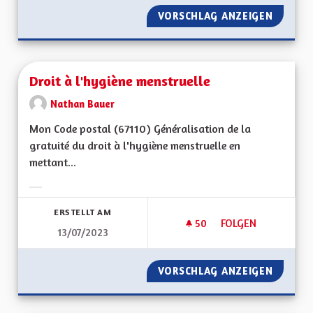
VORSCHLAG ANZEIGEN
DRINKG
Droit à l'hygiène menstruelle
Nathan Bauer
Mon Code postal (67110) Généralisation de la
gratuité du droit à l'hygiène menstruelle en
mettant...
Ergebnisse nach Kategorie filtern:
ERSTELLT AM
50
50 FOLLOWER
FOLGEN
13/07/2023
DROIT À L'HYGIÈNE
VORSCHLAG ANZEIGEN
DROIT 