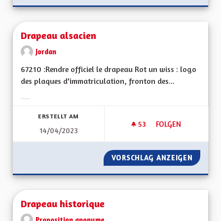
Drapeau alsacien
Jordan
67210 :Rendre officiel le drapeau Rot un wiss : logo
des plaques d'immatriculation, fronton des...
Ergebnisse nach Kategorie filtern:
ERSTELLT AM
53
53 FOLLOWER
FOLGEN
14/04/2023
DRAPEAU ALSACIEN
VORSCHLAG ANZEIGEN
DRAPEA
Drapeau historique
Proposition anonyme