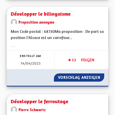
Développer le bilinguisme
Proposition anonyme
Mon Code postal : 68730Ma proposition : De part sa
position l'Alsace est un carrefour...
Ergebnisse nach Kategorie filtern:
ERSTELLT AM
53
53 FOLLOWER
FOLGEN
14/04/2023
DÉVELOPPER LE BIL
VORSCHLAG ANZEIGEN
DÉVELO
Développer le ferroutage
Pierre Schwartz