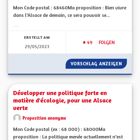
Mon Code postal : 68460Ma proposition : Bien vivre
dans l'Alsace de demain, ce sera pouvoir se...
Ergebnisse nach Kategorie filtern:
ERSTELLT AM
49
49 FOLLOWER
FOLGEN
29/05/2023
DÉVELOPPER LES T
VORSCHLAG ANZEIGEN
DÉVELO
Développer une politique forte en
matière d'écologie, pour une Alsace
verte
Proposition anonyme
Mon Code postal (ex : 68 000) : 68000Ma
proposition : La politique menée actuellement n'est