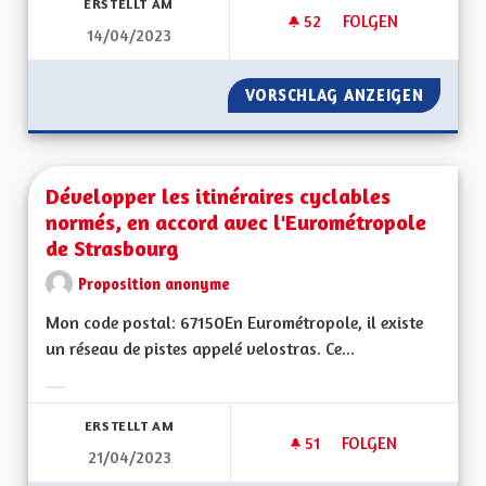
ERSTELLT AM
52
52 FOLLOWER
FOLGEN
14/04/2023
DÉVELOPPER LE TO
VORSCHLAG ANZEIGEN
DÉVELO
Développer les itinéraires cyclables
normés, en accord avec l'Eurométropole
de Strasbourg
Proposition anonyme
Mon code postal: 67150En Eurométropole, il existe
un réseau de pistes appelé velostras. Ce...
Ergebnisse nach Kategorie filtern:
ERSTELLT AM
51
51 FOLLOWER
FOLGEN
21/04/2023
DÉVELOPPER LES I