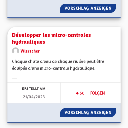
VORSCHLAG ANZEIGEN
DÉVELO
Développer les micro-centrales
hydrauliques
Wierscher
Chaque chute d'eau de chaque rivière peut être
équipée d'une micro-centrale hydraulique.
Ergebnisse nach Kategorie filtern:
ERSTELLT AM
50
50 FOLLOWER
FOLGEN
21/04/2023
DÉVELOPPER LES M
VORSCHLAG ANZEIGEN
DÉVELO