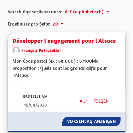
Vorschläge sortieren nach:
A-Z (alphabetisch)
Ergebnisse pro Seite:
20
Développer l'engagement pour l'Alsace
François Petrazoller
Mon Code postal (ex : 68 000) : 67100Ma
proposition : Quels sont les grands défis pour
l’Alsace...
Ergebnisse nach Kategorie filtern:
ERSTELLT AM
51
51 FOLLOWER
FOLGEN
15/04/2023
DÉVELOPPER L'ENG
VORSCHLAG ANZEIGEN
DÉVELO