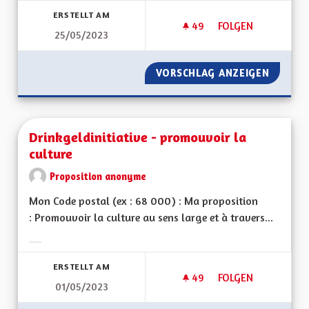
ERSTELLT AM
49
49 FOLLOWER
FOLGEN
25/05/2023
DRAPEAU ROT UN W
VORSCHLAG ANZEIGEN
DRAPEA
Drinkgeldinitiative - promouvoir la
culture
Proposition anonyme
Mon Code postal (ex : 68 000) : Ma proposition
: Promouvoir la culture au sens large et à travers...
Ergebnisse nach Kategorie filtern:
ERSTELLT AM
49
49 FOLLOWER
FOLGEN
01/05/2023
DRINKGELDINITIATI