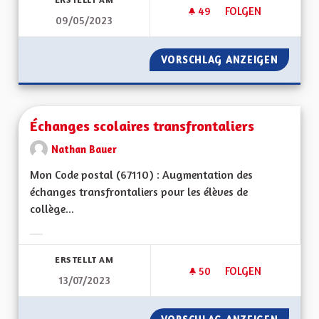
49
49 FOLLOWER
FOLGEN
09/05/2023
DYNAMIQUE TERRITOR
VORSCHLAG ANZEIGEN
DYNAMIQ
Échanges scolaires transfrontaliers
Nathan Bauer
Mon Code postal (67110) : Augmentation des
échanges transfrontaliers pour les élèves de
collège...
Ergebnisse nach Kategorie filtern:
ERSTELLT AM
50
50 FOLLOWER
FOLGEN
13/07/2023
ÉCHANGES SCOLAIR