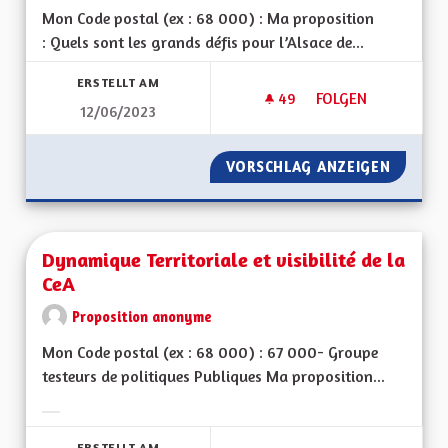
Mon Code postal (ex : 68 000) : Ma proposition
: Quels sont les grands défis pour l’Alsace de...
ERSTELLT AM
49
49 FOLLOWER
FOLGEN
12/06/2023
DROIT LOCAL-DÉMI
VORSCHLAG ANZEIGEN
DROIT 
Dynamique Territoriale et visibilité de la
CeA
Proposition anonyme
Mon Code postal (ex : 68 000) : 67 000- Groupe
testeurs de politiques Publiques Ma proposition...
Ergebnisse nach Kategorie filtern:
ERSTELLT AM