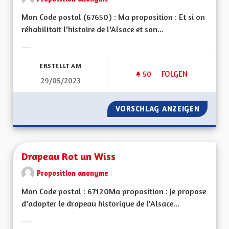
Mon Code postal (67650) : Ma proposition : Et si on
réhabilitait l'histoire de l'Alsace et son...
Ergebnisse nach Kategorie filtern:
ERSTELLT AM
50
50 FOLLOWER
FOLGEN
29/05/2023
DRAPEAU HISTORI
VORSCHLAG ANZEIGEN
DRAPEA
Drapeau Rot un Wiss
Proposition anonyme
Mon Code postal : 67120Ma proposition : Je propose
d'adopter le drapeau historique de l'Alsace...
Ergebnisse nach Kategorie filtern: