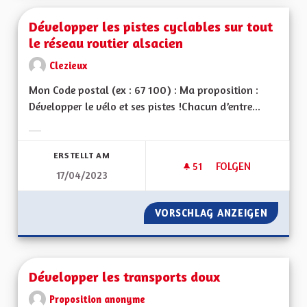
Développer les pistes cyclables sur tout
le réseau routier alsacien
Clezieux
Mon Code postal (ex : 67 100) : Ma proposition :
Développer le vélo et ses pistes !Chacun d’entre...
Ergebnisse nach Kategorie filtern:
ERSTELLT AM
51
51 FOLLOWER
FOLGEN
17/04/2023
DÉVELOPPER LES PI
VORSCHLAG ANZEIGEN
DÉVELO
Développer les transports doux
Proposition anonyme