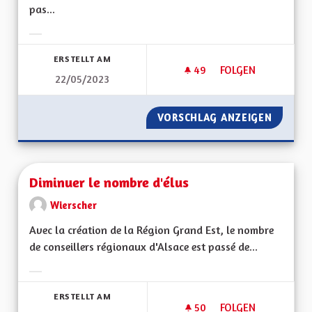
pas...
Ergebnisse nach Kategorie filtern:
ERSTELLT AM
49
49 FOLLOWER
FOLGEN
22/05/2023
DÉVELOPPER UNE PO
VORSCHLAG ANZEIGEN
DÉVELO
Diminuer le nombre d'élus
Wierscher
Avec la création de la Région Grand Est, le nombre
de conseillers régionaux d'Alsace est passé de...
Ergebnisse nach Kategorie filtern:
ERSTELLT AM
50
50 FOLLOWER
FOLGEN