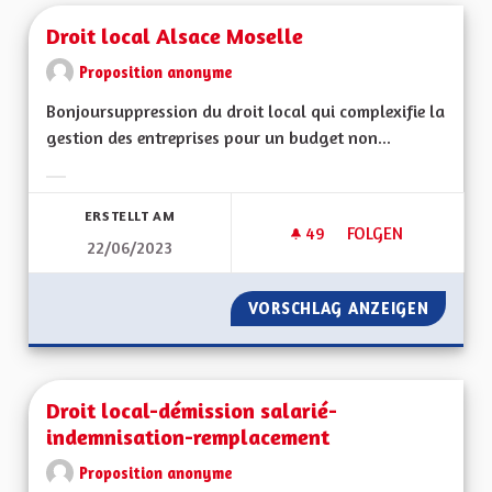
Droit local Alsace Moselle
Proposition anonyme
Bonjoursuppression du droit local qui complexifie la
gestion des entreprises pour un budget non...
Ergebnisse nach Kategorie filtern:
ERSTELLT AM
49
49 FOLLOWER
FOLGEN
22/06/2023
DROIT LOCAL ALSA
VORSCHLAG ANZEIGEN
DROIT 
Droit local-démission salarié-
indemnisation-remplacement
Proposition anonyme