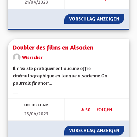
21/04/2023
DIMINUER LE NOMB
VORSCHLAG ANZEIGEN
DIMINU
Doubler des films en Alsacien
Wierscher
Il n'existe pratiquement aucune offre
cinématographique en langue alsacienne.On
pourrait financer...
Ergebnisse nach Kategorie filtern:
ERSTELLT AM
50
50 FOLLOWER
FOLGEN
25/04/2023
DOUBLER DES FILMS
VORSCHLAG ANZEIGEN
DOUBLE