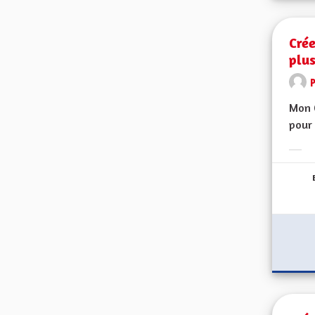
Crée
plu
Mon C
pour 
Erge