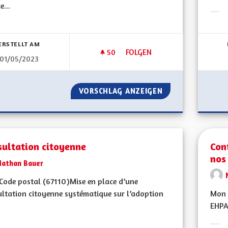
e...
Erge
bnisse nach Kategorie filtern:
ERSTELLT AM
50
50 FOLLOWER
FOLGEN
01/05/2023
CONSTRUCTION D'UN MUR AN
VORSCHLAG ANZEIGEN
CONSTRUCTION D
sultation citoyenne
Con
nos
Nathan Bauer
ode postal (67110)Mise en place d’une
ltation citoyenne systématique sur l’adoption
Mon 
EHPAD