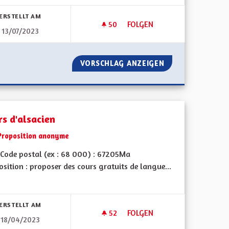
bnisse nach Kategorie filtern:
ERSTELLT AM
50
50 FOLLOWER
FOLGEN
13/07/2023
CONTRÔLE DES EHPAD ET DU 
ITOYENNE
VORSCHLAG ANZEIGEN
CONTRÔLE DES E
rs d'alsacien
Proposition anonyme
Code postal (ex : 68 000) : 67205Ma
sition : proposer des cours gratuits de langue...
bnisse nach Kategorie filtern:
ERSTELLT AM
52
52 FOLLOWER
FOLGEN
18/04/2023
 RÉGIONALE
COURS D'ALSACIEN