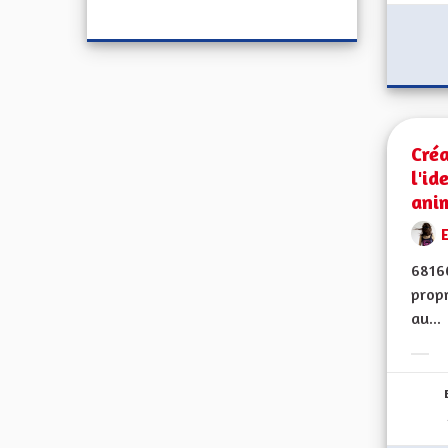
Créa
l'id
ani
68160
propr
au...
Erge