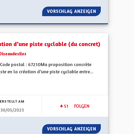
ONDS LOCAL POUR L'IDENTIFICATION ET LA STÉRILISATION D
VORSCHLAG ANZEIGEN
CRÉATION D'UNE
ation d’une piste cyclable (du concret)
Oiseaudesiles
Code postal : 67210Ma proposition concrète
ste en la création d’une piste cyclable entre...
bnisse nach Kategorie filtern:
ERSTELLT AM
51
51 FOLLOWER
FOLGEN
30/05/2023
UTOROUTIÈRE ET ROUTIÈRE POUR VÉLO ET TROTTINETTES
CRÉATION D’UNE PISTE CYCLA
VIGNETTE AUTOROUTIÈRE ET ROUTIÈRE POUR VÉLO ET TROTT
VORSCHLAG ANZEIGEN
CRÉATION D’UNE 