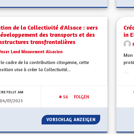
tion de la Collectivité d'Alsace : vers
Cré
développement des transports et des
in E
astructures transfrontalières
Unser Land Mouvement Alsacien
Mon 
le cadre de la contribution citoyenne, cette
proté
sition vise à créer la Collectivité...
Erge
bnisse nach Kategorie filtern:
ERSTELLT AM
56
56 FOLLOWER
FOLGEN
04/07/2023
CRÉATION DE LA COLLECTIVI
VORSCHLAG ANZEIGEN
CRÉATION DE LA 