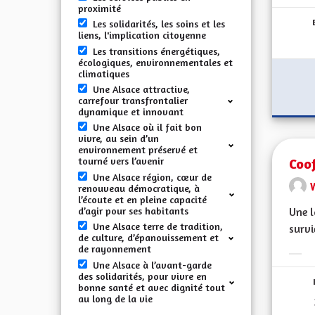
Erge
proximité
Les solidarités, les soins et les
liens, l'implication citoyenne
Les transitions énergétiques,
écologiques, environnementales et
climatiques
Une Alsace attractive,
carrefour transfrontalier
dynamique et innovant
Une Alsace où il fait bon
vivre, au sein d’un
environnement préservé et
Coof
tourné vers l’avenir
Une Alsace région, cœur de
renouveau démocratique, à
l’écoute et en pleine capacité
d’agir pour ses habitants
Une l
Une Alsace terre de tradition,
survi
de culture, d’épanouissement et
de rayonnement
Erge
Une Alsace à l’avant-garde
des solidarités, pour vivre en
bonne santé et avec dignité tout
au long de la vie