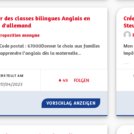
r des classes bilingues Anglais en
Crée
s d'allemand
Ste
Proposition anonyme
ode postal : 67000Donner le choix aux familles
Mon C
apprendre l'anglais dès la maternelle...
Impôt
bnisse nach Kategorie filtern:
Erge
ERSTELLT AM
49
49 FOLLOWER
FOLGEN
17/04/2023
CRÉER DES CLASSES BILINGUE
VORSCHLAG ANZEIGEN
CRÉER DES CLASS