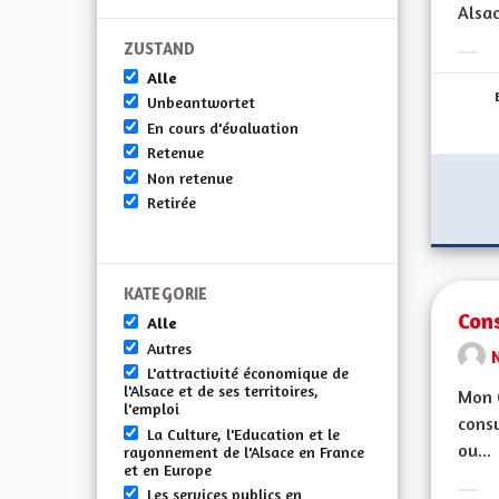
Alsac
ZUSTAND
Erge
Alle
Unbeantwortet
En cours d'évaluation
Retenue
Non retenue
Retirée
KATEGORIE
Con
Alle
Autres
L'attractivité économique de
l'Alsace et de ses territoires,
Mon C
l'emploi
consu
La Culture, l'Education et le
ou...
rayonnement de l'Alsace en France
et en Europe
Les services publics en