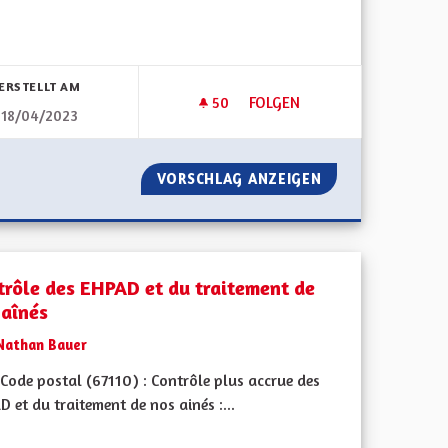
bnisse nach Kategorie filtern:
ERSTELLT AM
50
50 FOLLOWER
FOLGEN
18/04/2023
TIBRUIT SUR LE CONTOURNEMENT DE COLMAR A35
CONSTRUIRE 2EPR À FESSENH
'UN MUR ANTIBRUIT SUR LE CONTOURNEMENT DE COLMAR A3
VORSCHLAG ANZEIGEN
CONSTRUIRE 2EP
trôle des EHPAD et du traitement de
 aînés
Nathan Bauer
Code postal (67110) : Contrôle plus accrue des
 et du traitement de nos ainés :...