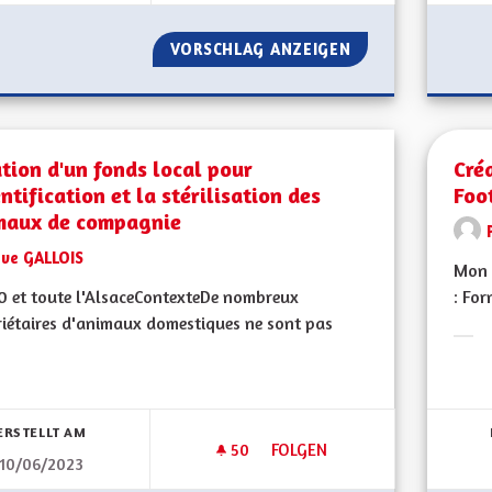
VORSCHLAG ANZEIGEN
COOFFICIALITÉ D
tion d'un fonds local pour
Cré
entification et la stérilisation des
Foo
maux de compagnie
Eve GALLOIS
Mon 
 et toute l'AlsaceContexteDe nombreux
: For
iétaires d'animaux domestiques ne sont pas
Erge
bnisse nach Kategorie filtern:
ERSTELLT AM
50
50 FOLLOWER
FOLGEN
10/06/2023
CRÉATION D'UN FONDS LOCAL 