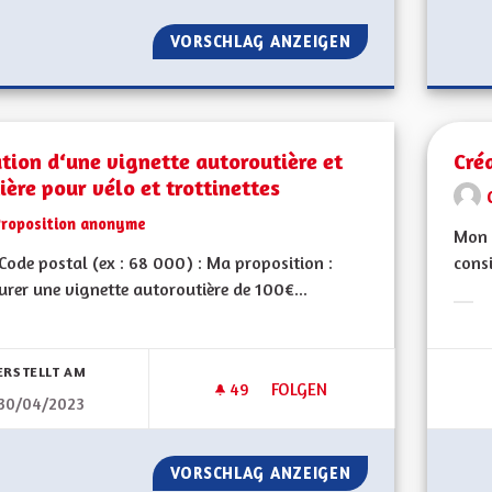
VORSCHLAG ANZEIGEN
CRÉATION D'UN F
tion d‘une vignette autoroutière et
Cré
ière pour vélo et trottinettes
Proposition anonyme
Mon 
ode postal (ex : 68 000) : Ma proposition :
consi
urer une vignette autoroutière de 100€...
Erge
bnisse nach Kategorie filtern:
ERSTELLT AM
49
49 FOLLOWER
FOLGEN
30/04/2023
CRÉATION D‘UNE VIGNETTE A
VORSCHLAG ANZEIGEN
CRÉATION D‘UNE 