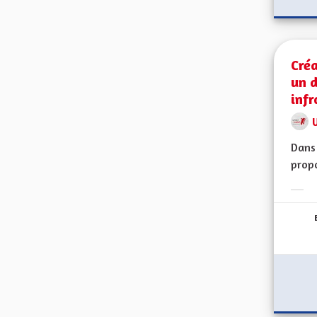
Créa
un 
infr
Dans 
propo
Erge