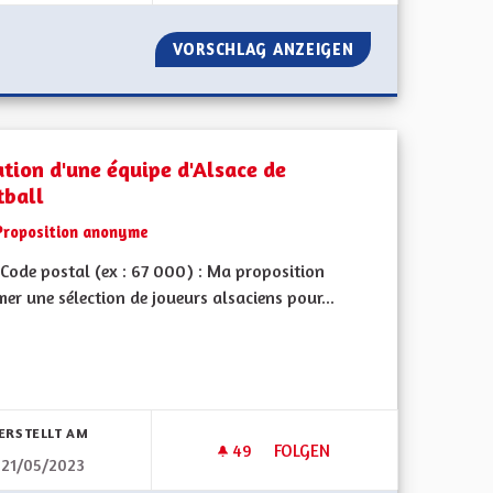
E LA LANGUE RÉGIONALE
VORSCHLAG ANZEIGEN
COURS D'ALSACI
ation d'une équipe d'Alsace de
tball
Proposition anonyme
Code postal (ex : 67 000) : Ma proposition
mer une sélection de joueurs alsaciens pour...
bnisse nach Kategorie filtern:
ERSTELLT AM
49
49 FOLLOWER
FOLGEN
21/05/2023
POUR L'IDENTIFICATION ET LA STÉRILISATION DES ANIMAUX DE CO
CRÉATION D'UNE ÉQUIPE D'AL