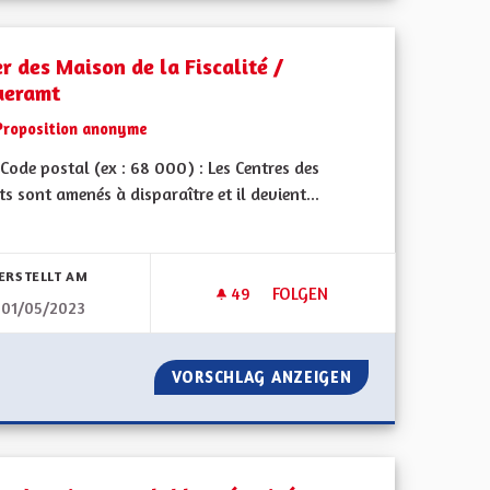
r des Maison de la Fiscalité /
ueramt
Proposition anonyme
ode postal (ex : 68 000) : Les Centres des
s sont amenés à disparaître et il devient...
bnisse nach Kategorie filtern:
ERSTELLT AM
49
49 FOLLOWER
FOLGEN
01/05/2023
S ANGLAIS EN PLUS D'ALLEMAND
CRÉER DES MAISON DE LA FIS
ES BILINGUES ANGLAIS EN PLUS D'ALLEMAND
VORSCHLAG ANZEIGEN
CRÉER DES MAISO