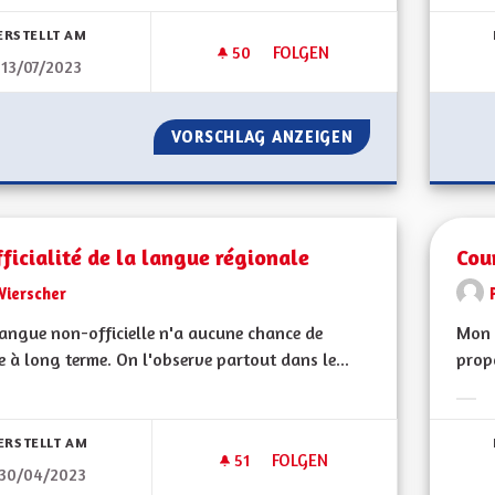
bnisse nach Kategorie filtern:
Erge
ERSTELLT AM
50
50 FOLLOWER
FOLGEN
13/07/2023
CONSULTATION CITOYENNE
VORSCHLAG ANZEIGEN
CONSULTATION C
ficialité de la langue régionale
Cou
Wierscher
angue non-officielle n'a aucune chance de
Mon 
e à long terme. On l'observe partout dans le...
propo
bnisse nach Kategorie filtern:
Erge
ERSTELLT AM
51
51 FOLLOWER
FOLGEN
30/04/2023
COOFFICIALITÉ DE LA LANGUE