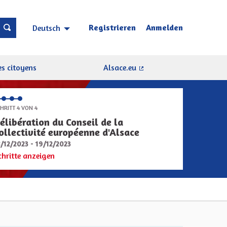
Registrieren
Anmelden
Deutsch
Choisir la langue
Sprache wählen
s citoyens
Alsace.eu
(Externer Link)
HRITT 4 VON 4
élibération du Conseil de la
ollectivité européenne d'Alsace
8/12/2023 - 19/12/2023
chritte anzeigen