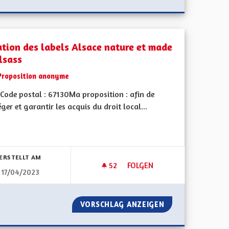
ation des labels Alsace nature et made
lsass
Proposition anonyme
Code postal : 67130Ma proposition : afin de
ger et garantir les acquis du droit local...
bnisse nach Kategorie filtern:
ERSTELLT AM
52
52 FOLLOWER
FOLGEN
17/04/2023
TÉ D'ALSACE : VERS UN DÉVELOPPEMENT DES TRANSPORTS ET DES 
CRÉATION DES LABELS ALSACE
COLLECTIVITÉ D'ALSACE : VERS UN DÉVELOPPEMENT DES TRA
VORSCHLAG ANZEIGEN
CRÉATION DES LA