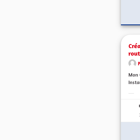
Créa
rout
Mon C
Insta
Erge