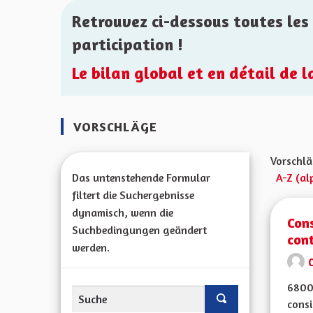
Retrouvez ci-dessous toutes les 
participation !
Le bilan global et en détail de 
VORSCHLÄGE
Vorschlä
Das untenstehende Formular
A-Z (al
filtert die Suchergebnisse
dynamisch, wenn die
Cons
Suchbedingungen geändert
con
werden.
C
68000
consi