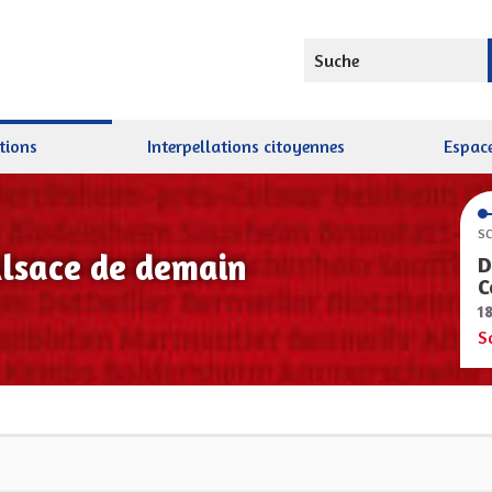
Suche
tions
Interpellations citoyennes
Espace
SC
Alsace de demain
D
C
1
S