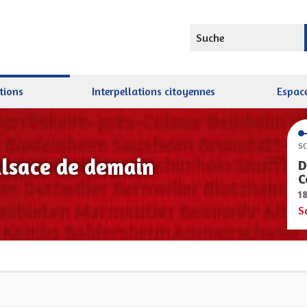
Suche
tions
Interpellations citoyennes
Espace
SC
Alsace de demain
D
C
1
S