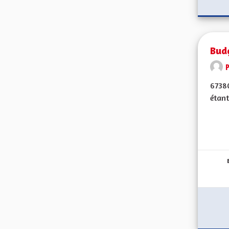
Budg
67380
étant