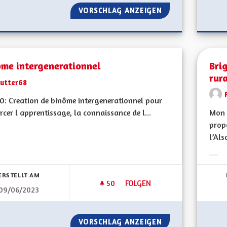
VORSCHLAG ANZEIGEN
BILINGUISME ROU
ôme intergenerationnel
Brig
rur
Lutter68
: Creation de binôme intergenerationnel pour
rcer l apprentissage, la connaissance de l...
Mon 
propo
l’Als
bnisse nach Kategorie filtern:
Erge
ERSTELLT AM
50
50 FOLLOWER
FOLGEN
09/06/2023
BINÔME INTERGENERATIONNE
VORSCHLAG ANZEIGEN
BINÔME INTERGE