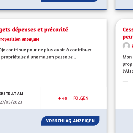
ets dépenses et précarité
Ces
peut
Proposition anonyme
je contribue pour ne plus avoir à contribuer
 propriétaire d'une maison passoire...
Mon 
propo
l’Als
Erge
ERSTELLT AM
49
49 FOLLOWER
FOLGEN
27/05/2023
BUDGETS DÉPENSES ET PRÉCA
VORSCHLAG ANZEIGEN
BUDGETS DÉPENS