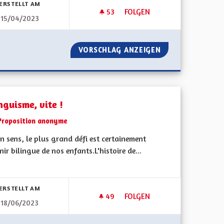
ERSTELLT AM
53
53 FOLLOWER
FOLGEN
15/04/2023
NT
BILINGUISME RÉEL POUR TOU
 ENSEIGNEMENT
VORSCHLAG ANZEIGEN
BILINGUISME RÉ
nguisme, vite !
Proposition anonyme
 sens, le plus grand défi est certainement
nir bilingue de nos enfants.L'histoire de...
bnisse nach Kategorie filtern:
ERSTELLT AM
49
49 FOLLOWER
FOLGEN
18/06/2023
BILINGUISME, VITE !