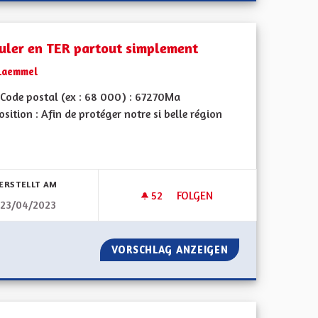
culer en TER partout simplement
Laemmel
Code postal (ex : 68 000) : 67270Ma
sition : Afin de protéger notre si belle région
bnisse nach Kategorie filtern:
ERSTELLT AM
52
52 FOLLOWER
FOLGEN
23/04/2023
CTION LOCAL ET TRANSFROTALIÈRE
CIRCULER EN TER PARTOUT S
O DE PRODUCTION LOCAL ET TRANSFROTALIÈRE
VORSCHLAG ANZEIGEN
CIRCULER EN TE