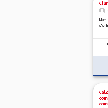
Clim
Mon C
d'arb
Erge
Colo
comp
comm