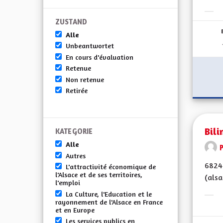
Erge
ZUSTAND
Alle
Unbeantwortet
En cours d'évaluation
Retenue
Non retenue
Retirée
Bil
KATEGORIE
Alle
Autres
68240
L'attractivité économique de
l'Alsace et de ses territoires,
(alsa
l'emploi
La Culture, l'Education et le
Erge
rayonnement de l'Alsace en France
et en Europe
Les services publics en