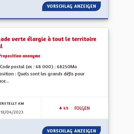
TIER
VORSCHLAG ANZEIGEN
BILINGUISME, VIT
ade verte élargie à tout le territoire
al
Proposition anonyme
Code postal (ex : 68 000) : 68250Ma
sition : Quels sont les grands défis pour
ace...
bnisse nach Kategorie filtern:
ERSTELLT AM
49
49 FOLLOWER
FOLGEN
18/04/2023
L
BRIGADE VERTE ÉLARGIE À TO
NERATIONNEL
VORSCHLAG ANZEIGEN
BRIGADE VERTE É