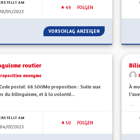
ERSTELLT AM
49
49 FOLLOWER
FOLGEN
10/05/2023
BILINGUISME ET ENSEIGNEME
VORSCHLAG ANZEIGEN
BILINGUISME ET
nguisme routier
Bili
Proposition anonyme
ode postal: 68 500Ma proposition : Suite aux
À mon
es du bilinguisme, et à la volonté...
l'ave
bnisse nach Kategorie filtern:
Erge
ERSTELLT AM
50
50 FOLLOWER
FOLGEN
04/07/2023
BILINGUISME ROUTIER