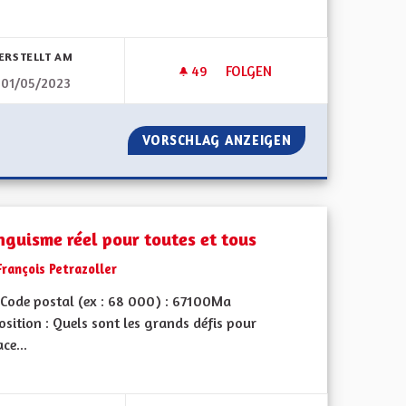
bnisse nach Kategorie filtern:
ERSTELLT AM
49
49 FOLLOWER
FOLGEN
01/05/2023
S
BILINGUISME DANS L’ESPACE P
 LES SENIORS
VORSCHLAG ANZEIGEN
BILINGUISME DAN
inguisme réel pour toutes et tous
François Petrazoller
Code postal (ex : 68 000) : 67100Ma
sition : Quels sont les grands défis pour
ace...
bnisse nach Kategorie filtern: