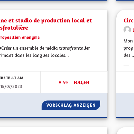
ne et studio de production local et
Cir
sfrotalière
Proposition anonyme
Mon 
Créer un ensemble de média transfrontalier
propo
rimant dans les langues locales...
des...
bnisse nach Kategorie filtern:
Erge
ERSTELLT AM
49
49 FOLLOWER
FOLGEN
15/07/2023
CHAINE ET STUDIO DE PRODU
VORSCHLAG ANZEIGEN
CHAINE ET STUDI