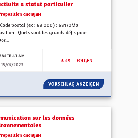
ctivite a statut particulier
Proposition anonyme
Code postal (ex : 68 000) : 68170Ma
sition : Quels sont les grands défis pour
ace...
ERSTELLT AM
49
49 FOLLOWER
FOLGEN
15/07/2023
COLECTIVITE A STATUT PARTIC
IODIVERSITÉ
VORSCHLAG ANZEIGEN
COLECTIVITE A S
munication sur les données
ironnementales
Proposition anonyme