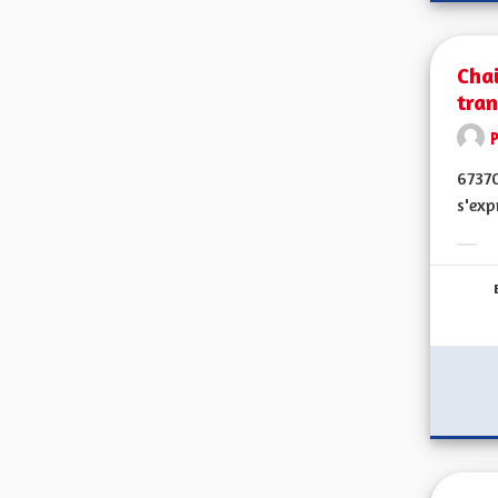
Chai
tran
67370
s'exp
Erge