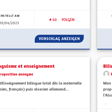
Erge
bnisse nach Kategorie filtern:
ERSTELLT AM
50
50 FOLLOWER
FOLGEN
19/04/2023
BIEN VIVRE POUR LES SENIOR
VORSCHLAG ANZEIGEN
BIEN VIVRE POUR
inguisme et enseignement
Bil
Proposition anonyme
Enseignement bilingue total dès la maternelle
Mon 
cien, français) puis alsacien allemand...
propo
l’Als
bnisse nach Kategorie filtern:
Erge