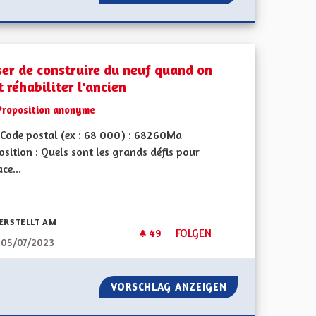
ser de construire du neuf quand on
 réhabiliter l'ancien
Proposition anonyme
Code postal (ex : 68 000) : 68260Ma
sition : Quels sont les grands défis pour
ace...
bnisse nach Kategorie filtern:
ERSTELLT AM
49
49 FOLLOWER
FOLGEN
05/07/2023
RITÉ
CESSER DE CONSTRUIRE DU N
ES ET PRÉCARITÉ
VORSCHLAG ANZEIGEN
CESSER DE CONS