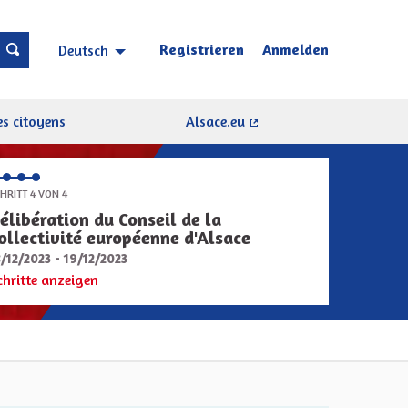
Registrieren
Anmelden
Deutsch
Choisir la langue
Sprache wählen
s citoyens
Alsace.eu
(Externer Link)
HRITT 4 VON 4
élibération du Conseil de la
ollectivité européenne d'Alsace
8/12/2023 - 19/12/2023
chritte anzeigen