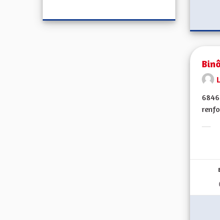
Bin
68460
renfo
Erge