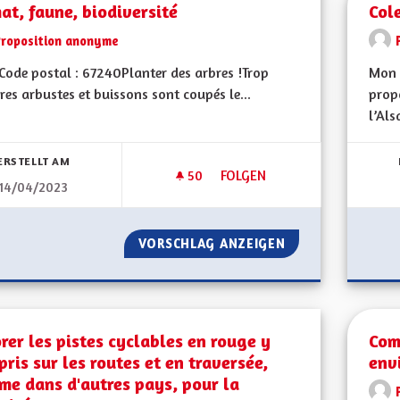
at, faune, biodiversité
Cole
Proposition anonyme
ode postal : 67240Planter des arbres !Trop
Mon 
res arbustes et buissons sont coupés le...
propo
l’Als
bnisse nach Kategorie filtern:
ERSTELLT AM
50
50 FOLLOWER
FOLGEN
14/04/2023
CLIMAT, FAUNE, BIODIVERSITÉ
VORSCHLAG ANZEIGEN
CLIMAT, FAUNE, B
rer les pistes cyclables en rouge y
Com
ris sur les routes et en traversée,
env
e dans d'autres pays, pour la