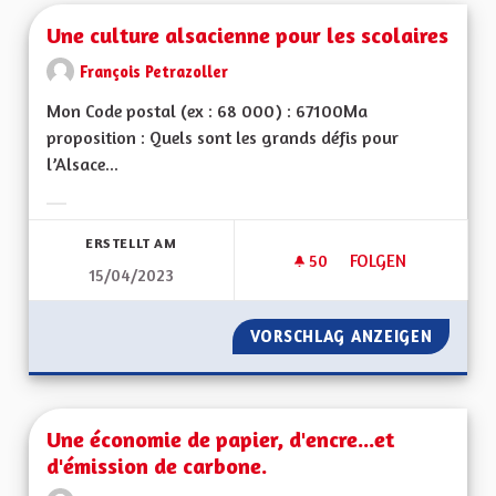
Une culture alsacienne pour les scolaires
François Petrazoller
Mon Code postal (ex : 68 000) : 67100Ma
proposition : Quels sont les grands défis pour
l’Alsace...
Ergebnisse nach Kategorie filtern:
ERSTELLT AM
50
50 FOLLOWER
FOLGEN
15/04/2023
UNE CULTURE ALSA
VORSCHLAG ANZEIGEN
UNE CU
Une économie de papier, d'encre...et
d'émission de carbone.