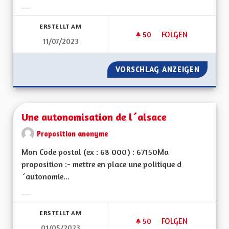
Ergebnisse nach Kategorie filtern:
ERSTELLT AM
50
50 FOLLOWER
FOLGEN
11/07/2023
UNE ALSACE RÉSILI
VORSCHLAG ANZEIGEN
UNE AL
Une autonomisation de l´alsace
Proposition anonyme
Mon Code postal (ex : 68 000) : 67150Ma
proposition :- mettre en place une politique d
´autonomie...
Ergebnisse nach Kategorie filtern:
ERSTELLT AM
50
50 FOLLOWER
FOLGEN
01/05/2023
UNE AUTONOMISATI