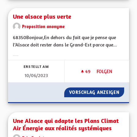
Une alsace plus verte
Proposition anonyme
68350Bonjour,En dehors du fait que je pense que
l'Alsace doit rester dans le Grand-Est parce que...
Ergebnisse nach Kategorie filtern:
ERSTELLT AM
49
49 FOLLOWER
FOLGEN
10/06/2023
UNE ALSACE PLUS 
VORSCHLAG ANZEIGEN
UNE AL
Une Alsace qui adapte les Plans Climat
Air Énergie aux réalités systémiques