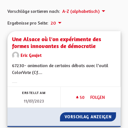
Vorschläge sortieren nach:
A-Z (alphabetisch)
Ergebnisse pro Seite:
20
Une Alsace où l'on expérimente des
formes innovantes de démocratie
Eric Goujot
67230- animation de certains débats avec l'outil
ColorVote (Cf....
Ergebnisse nach Kategorie filtern:
ERSTELLT AM
50
50 FOLLOWER
FOLGEN
11/07/2023
UNE ALSACE OÙ L'
VORSCHLAG ANZEIGEN
UNE AL