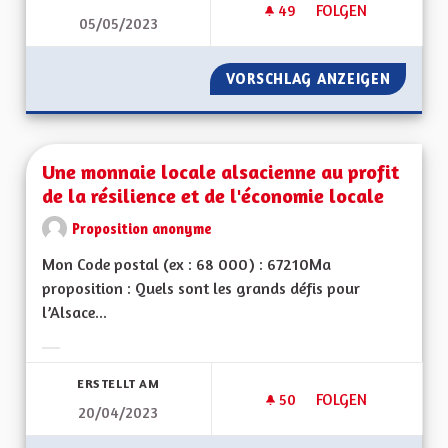
49
49 FOLLOWER
FOLGEN
05/05/2023
UNE MANIÈRE HUMAN
VORSCHLAG ANZEIGEN
UNE MA
Une monnaie locale alsacienne au profit
de la résilience et de l'économie locale
Proposition anonyme
Mon Code postal (ex : 68 000) : 67210Ma
proposition : Quels sont les grands défis pour
l’Alsace...
Ergebnisse nach Kategorie filtern:
ERSTELLT AM
50
50 FOLLOWER
FOLGEN
20/04/2023
UNE MONNAIE LOCAL