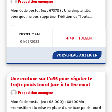
Proposition anonyme
Mon Code postal (ex : 67370) : Une simple idée:
pourquoi ne pas supprimer l'édition de "Toute...
Ergebnisse nach Kategorie filtern:
ERSTELLT AM
49
49 FOLLOWER
FOLGEN
01/05/2023
UNE ÉCONOMIE DE P
VORSCHLAG ANZEIGEN
UNE ÉC
Une ecotaxe sur l’a35 pour réguler le
trafic poids lourd face à la lkv maut
Proposition anonyme
Mon Code postal (ex : 68 000) : 68400Ma
proposition : la mise en place d’une taxe poids lourd