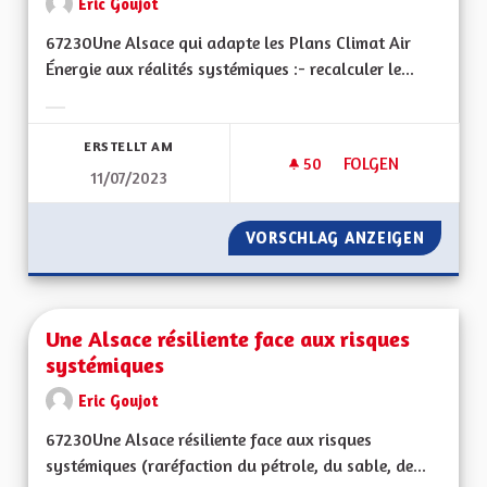
Eric Goujot
67230Une Alsace qui adapte les Plans Climat Air
Énergie aux réalités systémiques :- recalculer le...
Ergebnisse nach Kategorie filtern:
ERSTELLT AM
50
50 FOLLOWER
FOLGEN
11/07/2023
UNE ALSACE QUI AD
VORSCHLAG ANZEIGEN
UNE AL
Une Alsace résiliente face aux risques
systémiques
Eric Goujot
67230Une Alsace résiliente face aux risques
systémiques (raréfaction du pétrole, du sable, de...