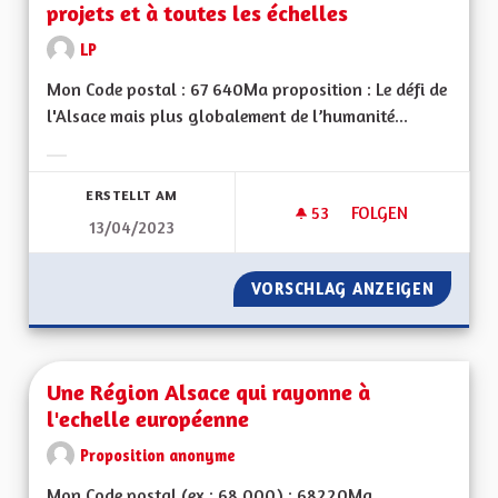
projets et à toutes les échelles
LP
Mon Code postal : 67 640Ma proposition : Le défi de
l'Alsace mais plus globalement de l’humanité...
Ergebnisse nach Kategorie filtern:
ERSTELLT AM
53
53 FOLLOWER
FOLGEN
13/04/2023
UNE RÉELLE PRISE 
VORSCHLAG ANZEIGEN
UNE RÉ
Une Région Alsace qui rayonne à
l'echelle européenne
Proposition anonyme
Mon Code postal (ex : 68 000) : 68220Ma