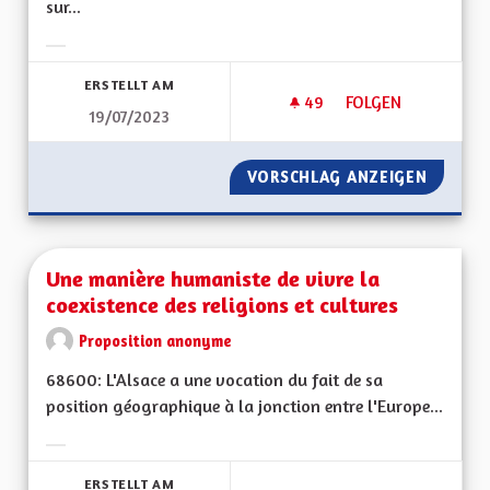
sur...
Ergebnisse nach Kategorie filtern:
ERSTELLT AM
49
49 FOLLOWER
FOLGEN
19/07/2023
UNE ECOTAXE SUR L
VORSCHLAG ANZEIGEN
UNE EC
Une manière humaniste de vivre la
coexistence des religions et cultures
Proposition anonyme
68600: L'Alsace a une vocation du fait de sa
position géographique à la jonction entre l'Europe...
Ergebnisse nach Kategorie filtern:
ERSTELLT AM