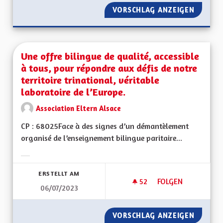
VORSCHLAG ANZEIGEN
UNE MO
Une offre bilingue de qualité, accessible
à tous, pour répondre aux défis de notre
territoire trinational, véritable
laboratoire de l’Europe.
Association Eltern Alsace
CP : 68025Face à des signes d’un démantèlement
organisé de l’enseignement bilingue paritaire...
Ergebnisse nach Kategorie filtern:
ERSTELLT AM
52
52 FOLLOWER
FOLGEN
06/07/2023
UNE OFFRE BILINGU
VORSCHLAG ANZEIGEN
UNE OF