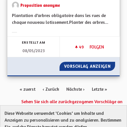
Proposition anonyme
Plantation d’arbres obligatoire dans les rues de
chaque nouveau lotissement.Planter des arbres...
Ergebnisse nach Kategorie filtern:
ERSTELLT AM
49
49 FOLLOWER
FOLGEN
08/05/2023
VERDIR LES RUES
VORSCHLAG ANZEIGEN
VERDIR 
« zuerst
‹ Zurück
Nächste ›
Letzte »
Sehen Sie sich alle zurückgezogenen Vorschläge an
Diese Webseite verwendet 'Cookies' um Inhalte und
Anzeigen zu personalisieren und zu analysieren. Bestimmen
Protection des Données
Charte de contribution
Sie, welche Dienste benutzt werden dürfen