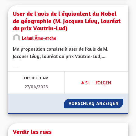
User de l'avis de l'équivalent du Nobel
de géographie (M. Jacques Lévy, lauréat
du prix Vautrin-Lud)
Lakmi Âme-arche
Ma proposition consiste à user de l’avis de M.
Jacques Lévy, lauréat du prix Vautrin-Lud,...
Ergebnisse nach Kategorie filtern:
ERSTELLT AM
51
51 FOLLOWER
FOLGEN
27/04/2023
USER DE L'AVIS DE
VORSCHLAG ANZEIGEN
USER DE
Verdir les rues