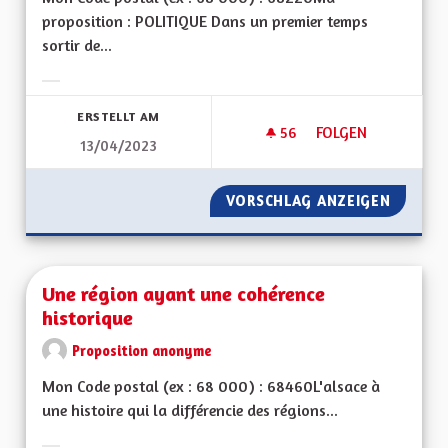
proposition : POLITIQUE Dans un premier temps
sortir de...
Ergebnisse nach Kategorie filtern:
ERSTELLT AM
56
56 FOLLOWER
FOLGEN
13/04/2023
UNE RÉGION ALSAC
VORSCHLAG ANZEIGEN
UNE RÉ
Une région ayant une cohérence
historique
Proposition anonyme
Mon Code postal (ex : 68 000) : 68460L'alsace à
une histoire qui la différencie des régions...