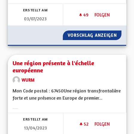
Ergebnisse nach Kategorie filtern:
ERSTELLT AM
49
49 FOLLOWER
FOLGEN
03/07/2023
UNE RÉGION AYANT
VORSCHLAG ANZEIGEN
UNE RÉ
Une région présente à l'échelle
européenne
WURM
Mon Code postal : 67450Une région transfrontalière
forte et une présence en Europe de premier...
Ergebnisse nach Kategorie filtern:
ERSTELLT AM
52
52 FOLLOWER
FOLGEN
13/04/2023
UNE RÉGION PRÉSE