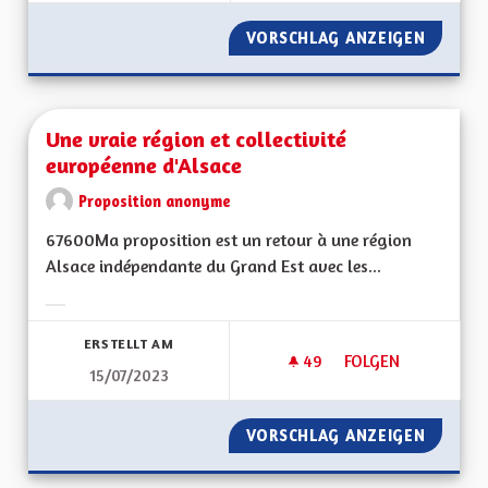
VORSCHLAG ANZEIGEN
UNE RÉ
Une vraie région et collectivité
européenne d'Alsace
Proposition anonyme
67600Ma proposition est un retour à une région
Alsace indépendante du Grand Est avec les...
Ergebnisse nach Kategorie filtern:
ERSTELLT AM
49
49 FOLLOWER
FOLGEN
15/07/2023
UNE VRAIE RÉGION 
VORSCHLAG ANZEIGEN
UNE VR