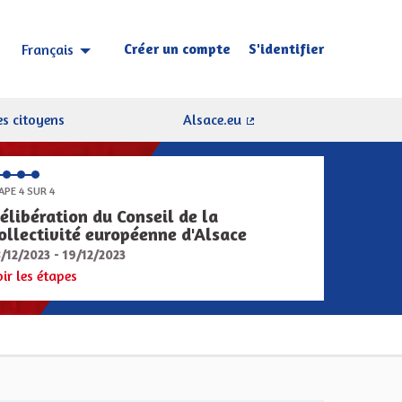
Créer un compte
S'identifier
Français
Choisir la langue
Sprache wählen
s citoyens
Alsace.eu
(Lien externe)
APE 4 SUR 4
élibération du Conseil de la
ollectivité européenne d'Alsace
8/12/2023 - 19/12/2023
oir les étapes