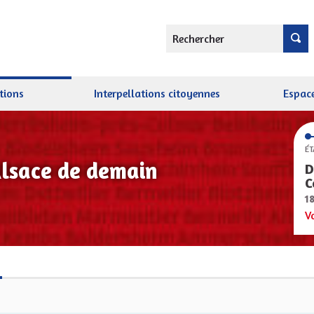
Rechercher
tions
Interpellations citoyennes
Espace
ÉT
Alsace de demain
D
C
1
V