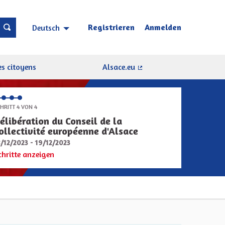
Registrieren
Anmelden
Deutsch
Choisir la langue
Sprache wählen
s citoyens
Alsace.eu
(Externer Link)
HRITT 4 VON 4
élibération du Conseil de la
ollectivité européenne d'Alsace
8/12/2023 - 19/12/2023
chritte anzeigen