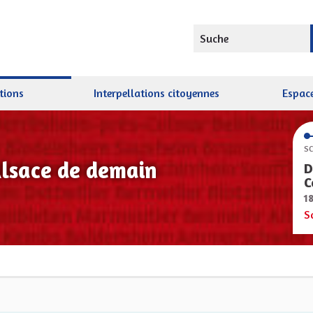
Suche
tions
Interpellations citoyennes
Espace
SC
Alsace de demain
D
C
1
S