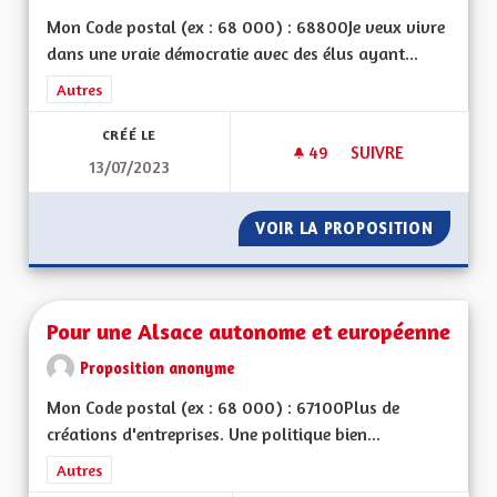
Mon Code postal (ex : 68 000) : 68800Je veux vivre
dans une vraie démocratie avec des élus ayant...
Filtrer les résultats de la catégorie : Autres
Autres
CRÉÉ LE
49
49 ABONNÉS
SUIVRE
13/07/2023
POUR UNE ALSACE 
VOIR LA PROPOSITION
POUR U
Pour une Alsace autonome et européenne
Proposition anonyme
Mon Code postal (ex : 68 000) : 67100Plus de
créations d'entreprises. Une politique bien...
Filtrer les résultats de la catégorie : Autres
Autres