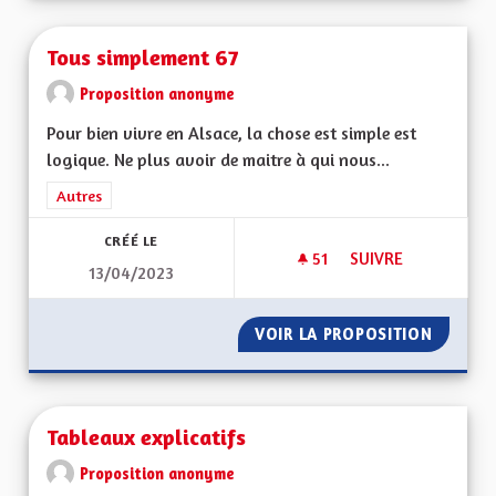
Tous simplement 67
Proposition anonyme
Pour bien vivre en Alsace, la chose est simple est
logique. Ne plus avoir de maitre à qui nous...
Filtrer les résultats de la catégorie : Autres
Autres
CRÉÉ LE
51
51 ABONNÉS
SUIVRE
13/04/2023
TOUS SIMPLEMENT 
VOIR LA PROPOSITION
TOUS S
Tableaux explicatifs
Proposition anonyme