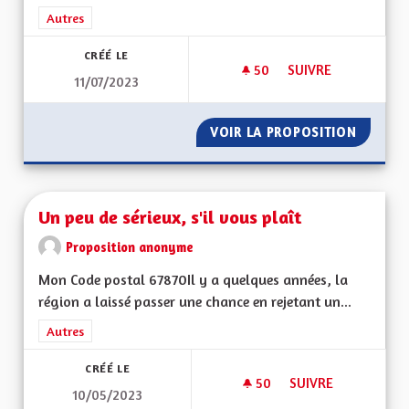
Filtrer les résultats de la catégorie : Autres
Autres
CRÉÉ LE
50
50 ABONNÉS
SUIVRE
11/07/2023
UNE ALSACE DÉMOC
VOIR LA PROPOSITION
UNE AL
Un peu de sérieux, s'il vous plaît
Proposition anonyme
Mon Code postal 67870Il y a quelques années, la
région a laissé passer une chance en rejetant un...
Filtrer les résultats de la catégorie : Autres
Autres
CRÉÉ LE
50
50 ABONNÉS
SUIVRE
10/05/2023
UN PEU DE SÉRIEUX,