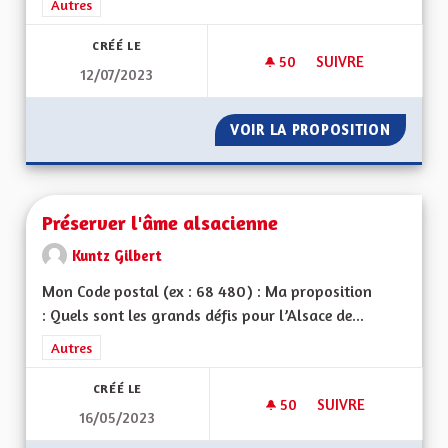
Filtrer les résultats de la catégorie : Autres
Autres
CRÉÉ LE
50
50 ABONNÉS
SUIVRE
12/07/2023
QUEL TYPE DE COLL
VOIR LA PROPOSITION
QUEL TY
Préserver l'âme alsacienne
Kuntz Gilbert
Mon Code postal (ex : 68 480) : Ma proposition
: Quels sont les grands défis pour l’Alsace de...
Filtrer les résultats de la catégorie : Autres
Autres
CRÉÉ LE
50
50 ABONNÉS
SUIVRE
16/05/2023
PRÉSERVER L'ÂME A