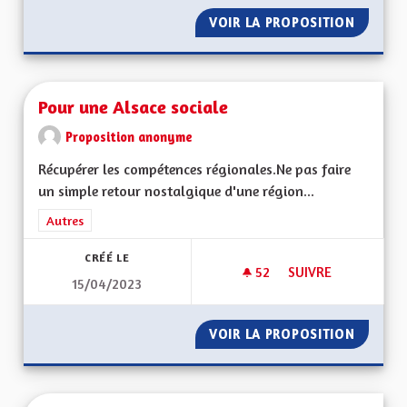
VOIR LA PROPOSITION
PRÉSER
Pour une Alsace sociale
Proposition anonyme
Récupérer les compétences régionales.Ne pas faire
un simple retour nostalgique d'une région...
Filtrer les résultats de la catégorie : Autres
Autres
CRÉÉ LE
52
52 ABONNÉS
SUIVRE
15/04/2023
POUR UNE ALSACE 
VOIR LA PROPOSITION
POUR U