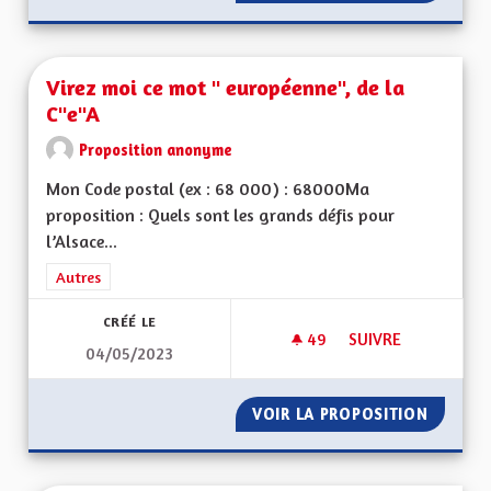
Virez moi ce mot " européenne", de la
C"e"A
Proposition anonyme
Mon Code postal (ex : 68 000) : 68000Ma
proposition : Quels sont les grands défis pour
l’Alsace...
Filtrer les résultats de la catégorie : Autres
Autres
CRÉÉ LE
49
49 ABONNÉS
SUIVRE
04/05/2023
VIREZ MOI CE MOT 
VOIR LA PROPOSITION
VIREZ 