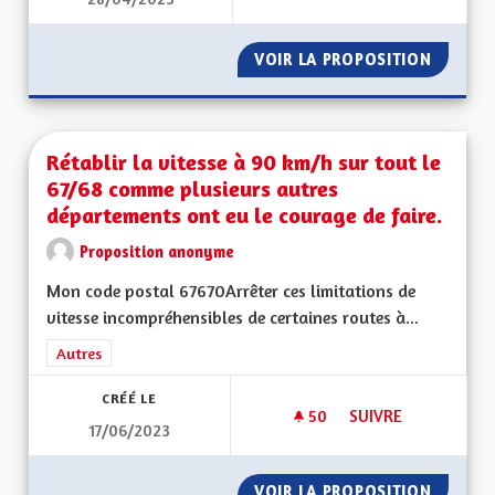
ROULER SUR DES RO
VOIR LA PROPOSITION
ROULER
Rétablir la vitesse à 90 km/h sur tout le
67/68 comme plusieurs autres
départements ont eu le courage de faire.
Proposition anonyme
Mon code postal 67670Arrêter ces limitations de
vitesse incompréhensibles de certaines routes à...
Filtrer les résultats de la catégorie : Autres
Autres
CRÉÉ LE
50
50 ABONNÉS
SUIVRE
17/06/2023
RÉTABLIR LA VITES
VOIR LA PROPOSITION
RÉTABL