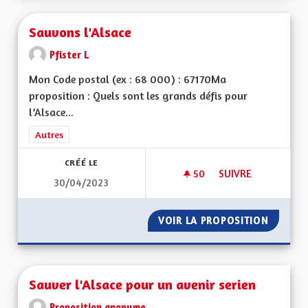
Sauvons l'Alsace
Pfister L
Mon Code postal (ex : 68 000) : 67170Ma
proposition : Quels sont les grands défis pour
l’Alsace...
Filtrer les résultats de la catégorie : Autres
Autres
CRÉÉ LE
50
50 ABONNÉS
SUIVRE
30/04/2023
SAUVONS L'ALSACE
VOIR LA PROPOSITION
SAUVON
Sauver l'Alsace pour un avenir serien
Proposition anonyme