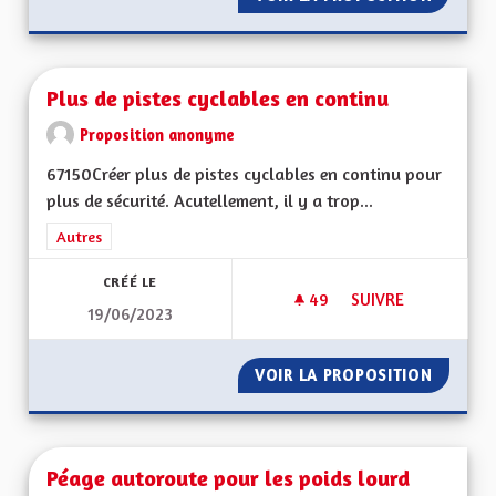
Plus de pistes cyclables en continu
Proposition anonyme
67150Créer plus de pistes cyclables en continu pour
plus de sécurité. Acutellement, il y a trop...
Filtrer les résultats de la catégorie : Autres
Autres
CRÉÉ LE
49
49 ABONNÉS
SUIVRE
19/06/2023
PLUS DE PISTES CY
VOIR LA PROPOSITION
PLUS D
Péage autoroute pour les poids lourd