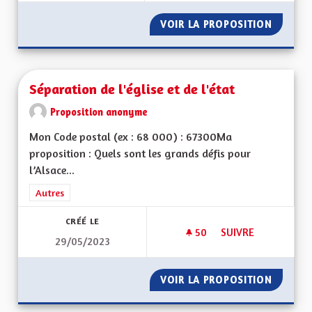
VOIR LA PROPOSITION
SORTIE
Séparation de l'église et de l'état
Proposition anonyme
Mon Code postal (ex : 68 000) : 67300Ma
proposition : Quels sont les grands défis pour
l’Alsace...
Filtrer les résultats de la catégorie : Autres
Autres
CRÉÉ LE
50
50 ABONNÉS
SUIVRE
29/05/2023
SÉPARATION DE L'ÉG
VOIR LA PROPOSITION
SÉPARAT