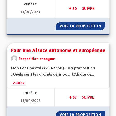
CRÉÉ LE
50
50 ABONNÉS
SUIVRE
13/06/2023
POUR UNE ALSACE
VOIR LA PROPOSITION
POUR U
Pour une Alsace autonome et européenne
Proposition anonyme
Mon Code postal (ex : 67 150) : Ma proposition
: Quels sont les grands défis pour l’Alsace de...
Filtrer les résultats de la catégorie : Autres
Autres
CRÉÉ LE
57
57 ABONNÉS
SUIVRE
13/04/2023
POUR UNE ALSACE
VOIR LA PROPOSITION
POUR U