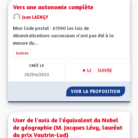
Vers une autonomie complète
Jean LAENGY
Mon Code postal : 67390 Les lois de
décentralisations successives n'ont pas été à la
mesure du...
Filtrer les résultats de la catégorie : Autres
Autres
CRÉÉ LE
52
52 ABONNÉS
SUIVRE
20/04/2023
VERS UNE AUTONO
VOIR LA PROPOSITION
VERS U
User de l'avis de l'équivalent du Nobel
de géographie (M. Jacques Lévy, lauréat
du prix Vautrin-Lud)