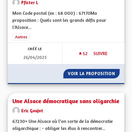
Pfister L
Mon Code postal (ex : 68 000) : 67170Ma
proposition : Quels sont les grands défis pour
l’Alsace...
Filtrer les résultats de la catégorie : Autres
Autres
CRÉÉ LE
52
52 ABONNÉS
SUIVRE
26/04/2023
UNE ALSACE FORTE 
VOIR LA PROPOSITION
UNE AL
Une Alsace démocratique sans oligarchie
Eric Goujot
67230+ Une Alsace où l'on sorte de la démocratie
oligarchique : - obliger les élus à rencontrer...