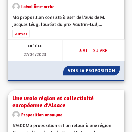
Lakmi Âme-arche
Ma proposition consiste à user de l’avis de M.
Jacques Lévy, lauréat du prix Vautrin-Lud,...
Filtrer les résultats de la catégorie : Autres
Autres
CRÉÉ LE
51
51 ABONNÉS
SUIVRE
27/04/2023
USER DE L'AVIS DE
VOIR LA PROPOSITION
USER DE
Une vraie région et collectivité
européenne d'Alsace
Proposition anonyme
67600Ma proposition est un retour à une région