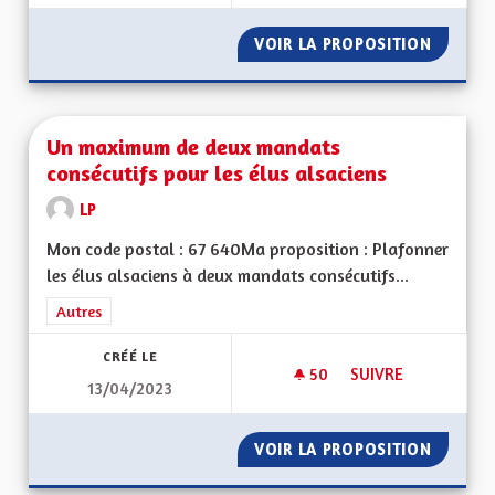
VOIR LA PROPOSITION
UN PEU 
Un maximum de deux mandats
consécutifs pour les élus alsaciens
LP
Mon code postal : 67 640Ma proposition : Plafonner
les élus alsaciens à deux mandats consécutifs...
Filtrer les résultats de la catégorie : Autres
Autres
CRÉÉ LE
50
50 ABONNÉS
SUIVRE
13/04/2023
UN MAXIMUM DE DE
VOIR LA PROPOSITION
UN MAX