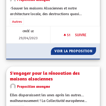
-Sauver les maisons Alsaciennes et notre
architecture locale, des destructions quasi...
Filtrer les résultats de la catégorie : Autres
Autres
CRÉÉ LE
51
51 ABONNÉS
SUIVRE
29/04/2023
SAUVER L'ALSACE P
VOIR LA PROPOSITION
SAUVER
S'engager pour la rénovation des
maisons alsaciennes
Proposition anonyme
Elles disparaissent les unes après les autres...
malheureusement ! La Collectivité européenne...