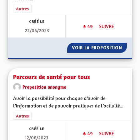
Filtrer les résultats de la catégorie : Autres
Autres
CRÉÉ LE
49
49 ABONNÉS
SUIVRE
22/06/2023
PARTICULARITÉS AL
VOIR LA PROPOSITION
PARTIC
Parcours de santé pour tous
Proposition anonyme
Avoir la possibilité pour chaque d’avoir de
l’information et de pouvoir pratiquer de l’activité...
Filtrer les résultats de la catégorie : Autres
Autres
CRÉÉ LE
49
49 ABONNÉS
SUIVRE
12/06/2023
PARCOURS DE SANT