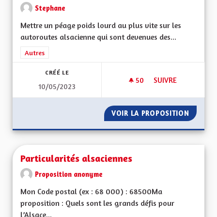
Stephane
Mettre un péage poids lourd au plus vite sur les
autoroutes alsacienne qui sont devenues des...
Filtrer les résultats de la catégorie : Autres
Autres
CRÉÉ LE
50
50 ABONNÉS
SUIVRE
10/05/2023
PÉAGE AUTOROUTE 
VOIR LA PROPOSITION
PÉAGE 
Particularités alsaciennes
Proposition anonyme
Mon Code postal (ex : 68 000) : 68500Ma
proposition : Quels sont les grands défis pour
l’Alsace...