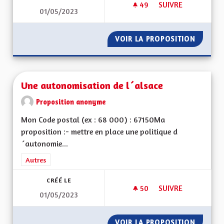
49
49 ABONNÉS
SUIVRE
01/05/2023
UNE ÉCONOMIE DE P
VOIR LA PROPOSITION
UNE ÉC
Une autonomisation de l´alsace
Proposition anonyme
Mon Code postal (ex : 68 000) : 67150Ma
proposition :- mettre en place une politique d
´autonomie...
Filtrer les résultats de la catégorie : Autres
Autres
CRÉÉ LE
50
50 ABONNÉS
SUIVRE
01/05/2023
UNE AUTONOMISATI
VOIR LA PROPOSITION
UNE AU