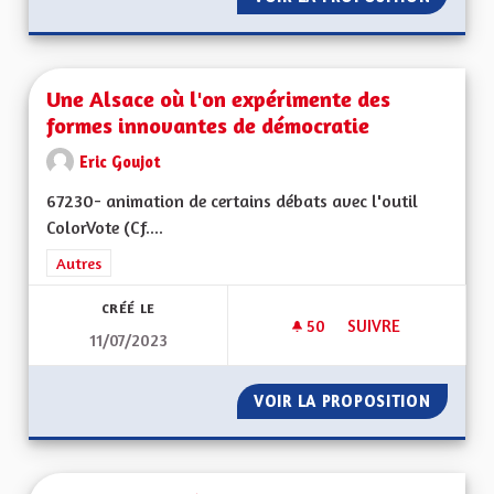
Une Alsace où l'on expérimente des
formes innovantes de démocratie
Eric Goujot
67230- animation de certains débats avec l'outil
ColorVote (Cf....
Filtrer les résultats de la catégorie : Autres
Autres
CRÉÉ LE
50
50 ABONNÉS
SUIVRE
11/07/2023
UNE ALSACE OÙ L'
VOIR LA PROPOSITION
UNE AL