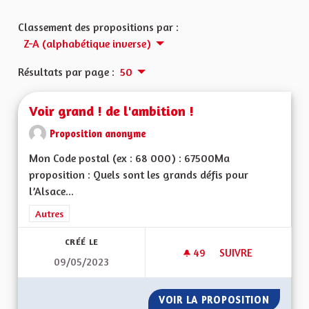
Classement des propositions par :
Z-A (alphabétique inverse)
Résultats par page :
50
Voir grand ! de l'ambition !
Proposition anonyme
Mon Code postal (ex : 68 000) : 67500Ma
proposition : Quels sont les grands défis pour
l’Alsace...
Filtrer les résultats de la catégorie : Autres
Autres
CRÉÉ LE
49
49 ABONNÉS
SUIVRE
09/05/2023
VOIR GRAND ! DE L'
VOIR LA PROPOSITION
VOIR GR