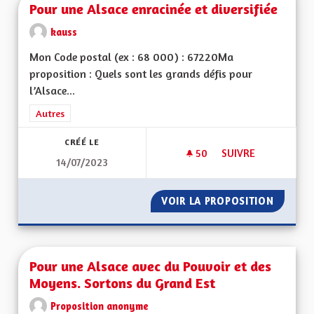
Pour une Alsace enracinée et diversifiée
kauss
Mon Code postal (ex : 68 000) : 67220Ma
proposition : Quels sont les grands défis pour
l’Alsace...
Filtrer les résultats de la catégorie : Autres
Autres
CRÉÉ LE
50
50 ABONNÉS
SUIVRE
14/07/2023
POUR UNE ALSACE E
VOIR LA PROPOSITION
POUR U
Pour une Alsace avec du Pouvoir et des
Moyens. Sortons du Grand Est
Proposition anonyme