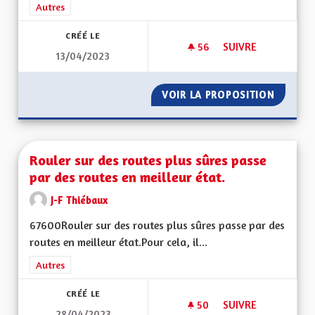
Filtrer les résultats de la catégorie : Autres
Autres
CRÉÉ LE
56
56 ABONNÉS
SUIVRE
13/04/2023
S'ENGAGER POUR L
VOIR LA PROPOSITION
S'ENGA
Rouler sur des routes plus sûres passe
par des routes en meilleur état.
J-F Thiébaux
67600Rouler sur des routes plus sûres passe par des
routes en meilleur état.Pour cela, il...
Filtrer les résultats de la catégorie : Autres
Autres
CRÉÉ LE
50
50 ABONNÉS
SUIVRE
28/04/2023