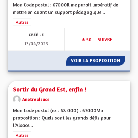
Mon Code postal : 67000Il me parait impératif de
mettre en avant un support pédagogique...
Filtrer les résultats de la catégorie : Autres
Autres
CRÉÉ LE
50
50 ABONNÉS
SUIVRE
13/04/2023
TABLEAUX EXPLICAT
VOIR LA PROPOSITION
TABLEA
Sortir du Grand Est, enfin !
Anotrealsace
Mon Code postal (ex : 68 000) : 67000Ma
proposition : Quels sont les grands défis pour
l’Alsace...
Filtrer les résultats de la catégorie : Autres
Autres