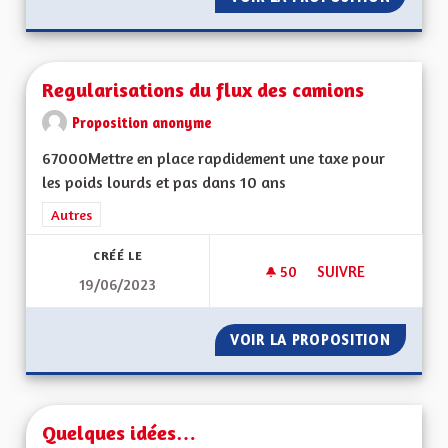
Regularisations du flux des camions
Proposition anonyme
67000Mettre en place rapdidement une taxe pour
les poids lourds et pas dans 10 ans
Filtrer les résultats de la catégorie : Autres
Autres
CRÉÉ LE
50
50 ABONNÉS
SUIVRE
19/06/2023
REGULARISATIONS 
VOIR LA PROPOSITION
REGULA
Quelques idées…