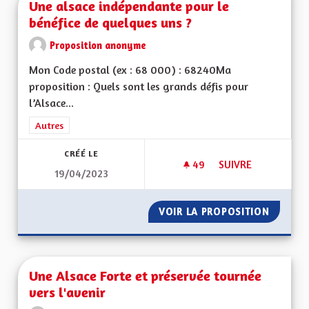
Une alsace indépendante pour le
bénéfice de quelques uns ?
Proposition anonyme
Mon Code postal (ex : 68 000) : 68240Ma
proposition : Quels sont les grands défis pour
l’Alsace...
Filtrer les résultats de la catégorie : Autres
Autres
CRÉÉ LE
49
49 ABONNÉS
SUIVRE
19/04/2023
UNE ALSACE INDÉPE
VOIR LA PROPOSITION
UNE AL
Une Alsace Forte et préservée tournée
vers l'avenir