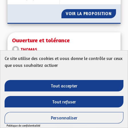
VOIR LA PROPOSITION
PARCOU
Ouverture et tolérance
THOMAS
Ce site utilise des cookies et vous donne le contrôle sur ceux
Mon Code postal : 68580Ma proposition : les élus /
que vous souhaitez activer
élues devront respecter toutes les personnes...
Filtrer les résultats de la catégorie : Autres
Autres
Tout accepter
CRÉÉ LE
50
50 ABONNÉS
SUIVRE
21/04/2023
OUVERTURE ET TO
Tout refuser
VOIR LA PROPOSITION
OUVERT
Personnaliser
Politique de confidentialité