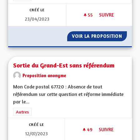
CRÉÉ LE
55
55 ABONNÉS
SUIVRE
23/04/2023
SORTIR DU GRAND E
VOIR LA PROPOSITION
SORTIR 
Sortie du Grand-Est sans référendum
Proposition anonyme
Mon Code postal 67720 : Absence de tout
référendum sur cette question et réforme immédiate
par le...
Filtrer les résultats de la catégorie : Autres
Autres
CRÉÉ LE
49
49 ABONNÉS
SUIVRE
12/07/2023
SORTIE DU GRAND-