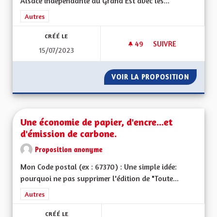
Alsace indépendante du Grand Est avec les...
Filtrer les résultats de la catégorie : Autres
Autres
CRÉÉ LE
49
49 ABONNÉS
SUIVRE
15/07/2023
UNE VRAIE RÉGION 
VOIR LA PROPOSITION
UNE VR
Une économie de papier, d'encre...et
d'émission de carbone.
Proposition anonyme
Mon Code postal (ex : 67370) : Une simple idée:
pourquoi ne pas supprimer l'édition de "Toute...
Filtrer les résultats de la catégorie : Autres
Autres
CRÉÉ LE