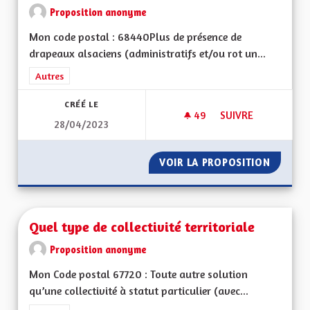
Proposition anonyme
Mon code postal : 68440Plus de présence de
drapeaux alsaciens (administratifs et/ou rot un...
Filtrer les résultats de la catégorie : Autres
Autres
CRÉÉ LE
49
49 ABONNÉS
SUIVRE
28/04/2023
QUELQUES IDÉES…
VOIR LA PROPOSITION
QUELQU
Quel type de collectivité territoriale
Proposition anonyme
Mon Code postal 67720 : Toute autre solution
qu’une collectivité à statut particulier (avec...