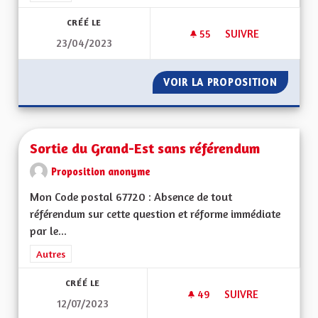
CRÉÉ LE
55
55 ABONNÉS
SUIVRE
23/04/2023
SORTIR DU GRAND E
VOIR LA PROPOSITION
SORTIR 
Sortie du Grand-Est sans référendum
Proposition anonyme
Mon Code postal 67720 : Absence de tout
référendum sur cette question et réforme immédiate
par le...
Filtrer les résultats de la catégorie : Autres
Autres
CRÉÉ LE
49
49 ABONNÉS
SUIVRE
12/07/2023
SORTIE DU GRAND-