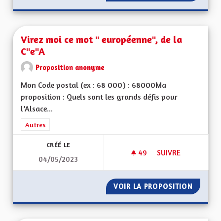
Virez moi ce mot " européenne", de la
C"e"A
Proposition anonyme
Mon Code postal (ex : 68 000) : 68000Ma
proposition : Quels sont les grands défis pour
l’Alsace...
Filtrer les résultats de la catégorie : Autres
Autres
CRÉÉ LE
49
49 ABONNÉS
SUIVRE
04/05/2023
VIREZ MOI CE MOT 
VOIR LA PROPOSITION
VIREZ 