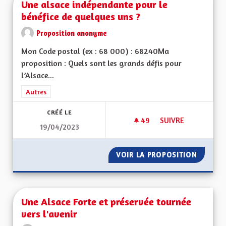
Une alsace indépendante pour le
bénéfice de quelques uns ?
Proposition anonyme
Mon Code postal (ex : 68 000) : 68240Ma
proposition : Quels sont les grands défis pour
l’Alsace...
Filtrer les résultats de la catégorie : Autres
Autres
CRÉÉ LE
49
49 ABONNÉS
SUIVRE
19/04/2023
UNE ALSACE INDÉPE
VOIR LA PROPOSITION
UNE AL
Une Alsace Forte et préservée tournée
vers l'avenir