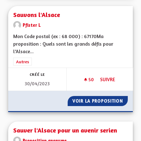
Sauvons l'Alsace
Pfister L
Mon Code postal (ex : 68 000) : 67170Ma
proposition : Quels sont les grands défis pour
l’Alsace...
Filtrer les résultats de la catégorie : Autres
Autres
CRÉÉ LE
50
50 ABONNÉS
SUIVRE
30/04/2023
SAUVONS L'ALSACE
VOIR LA PROPOSITION
SAUVON
Sauver l'Alsace pour un avenir serien
Proposition anonyme