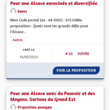
Pour une Alsace enracinée et diversifiée
kauss
Mon Code postal (ex : 68 000) : 67220Ma
proposition : Quels sont les grands défis pour
l’Alsace...
Filtrer les résultats de la catégorie : Autres
Autres
CRÉÉ LE
50
50 ABONNÉS
SUIVRE
14/07/2023
POUR UNE ALSACE E
VOIR LA PROPOSITION
POUR U
Pour une Alsace avec du Pouvoir et des
Moyens. Sortons du Grand Est
Proposition anonyme