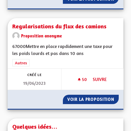
Regularisations du flux des camions
Proposition anonyme
67000Mettre en place rapdidement une taxe pour
les poids lourds et pas dans 10 ans
Filtrer les résultats de la catégorie : Autres
Autres
CRÉÉ LE
50
50 ABONNÉS
SUIVRE
19/06/2023
REGULARISATIONS 
VOIR LA PROPOSITION
REGULA
Quelques idées…