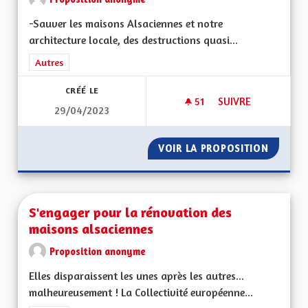
-Sauver les maisons Alsaciennes et notre
architecture locale, des destructions quasi...
Filtrer les résultats de la catégorie : Autres
Autres
CRÉÉ LE
51
51 ABONNÉS
SUIVRE
29/04/2023
SAUVER L'ALSACE P
VOIR LA PROPOSITION
SAUVER
S'engager pour la rénovation des
maisons alsaciennes
Proposition anonyme
Elles disparaissent les unes après les autres...
malheureusement ! La Collectivité européenne...