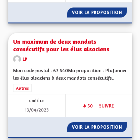
VOIR LA PROPOSITION
UN PEU 
Un maximum de deux mandats
consécutifs pour les élus alsaciens
LP
Mon code postal : 67 640Ma proposition : Plafonner
les élus alsaciens à deux mandats consécutifs...
Filtrer les résultats de la catégorie : Autres
Autres
CRÉÉ LE
50
50 ABONNÉS
SUIVRE
13/04/2023
UN MAXIMUM DE DE
VOIR LA PROPOSITION
UN MAX