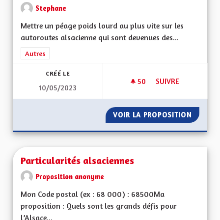
Stephane
Mettre un péage poids lourd au plus vite sur les
autoroutes alsacienne qui sont devenues des...
Filtrer les résultats de la catégorie : Autres
Autres
CRÉÉ LE
50
50 ABONNÉS
SUIVRE
10/05/2023
PÉAGE AUTOROUTE 
VOIR LA PROPOSITION
PÉAGE 
Particularités alsaciennes
Proposition anonyme
Mon Code postal (ex : 68 000) : 68500Ma
proposition : Quels sont les grands défis pour
l’Alsace...