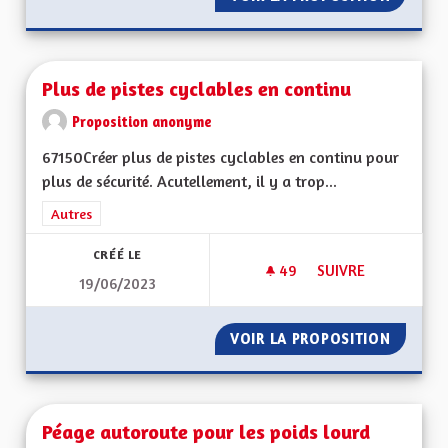
Plus de pistes cyclables en continu
Proposition anonyme
67150Créer plus de pistes cyclables en continu pour
plus de sécurité. Acutellement, il y a trop...
Filtrer les résultats de la catégorie : Autres
Autres
CRÉÉ LE
49
49 ABONNÉS
SUIVRE
19/06/2023
PLUS DE PISTES CY
VOIR LA PROPOSITION
PLUS D
Péage autoroute pour les poids lourd