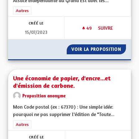
Alsace indépendante du Grand Est avec les...
Filtrer les résultats de la catégorie : Autres
Autres
CRÉÉ LE
49
49 ABONNÉS
SUIVRE
15/07/2023
UNE VRAIE RÉGION 
VOIR LA PROPOSITION
UNE VR
Une économie de papier, d'encre...et
d'émission de carbone.
Proposition anonyme
Mon Code postal (ex : 67370) : Une simple idée:
pourquoi ne pas supprimer l'édition de "Toute...
Filtrer les résultats de la catégorie : Autres
Autres
CRÉÉ LE