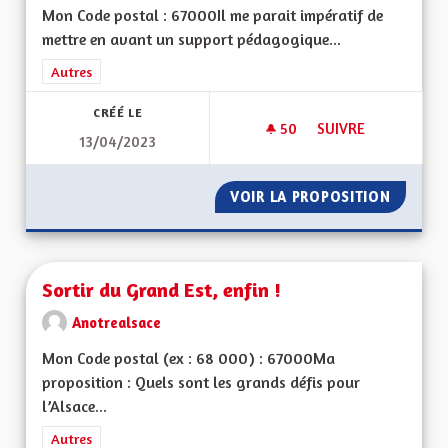
Mon Code postal : 67000Il me parait impératif de
mettre en avant un support pédagogique...
Filtrer les résultats de la catégorie : Autres
Autres
CRÉÉ LE
50
50 ABONNÉS
SUIVRE
13/04/2023
TABLEAUX EXPLICAT
VOIR LA PROPOSITION
TABLEA
Sortir du Grand Est, enfin !
Anotrealsace
Mon Code postal (ex : 68 000) : 67000Ma
proposition : Quels sont les grands défis pour
l’Alsace...
Filtrer les résultats de la catégorie : Autres
Autres