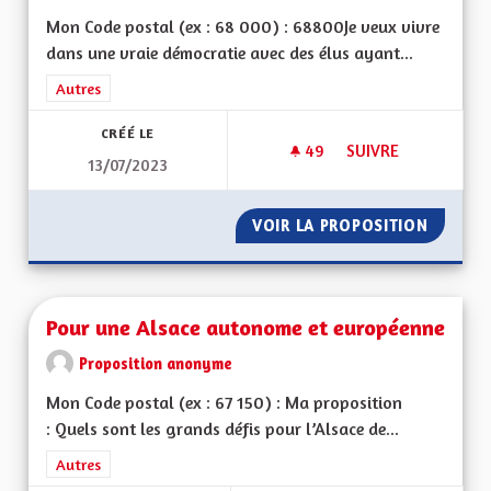
Mon Code postal (ex : 68 000) : 68800Je veux vivre
dans une vraie démocratie avec des élus ayant...
Filtrer les résultats de la catégorie : Autres
Autres
CRÉÉ LE
49
49 ABONNÉS
SUIVRE
13/07/2023
POUR UNE ALSACE 
VOIR LA PROPOSITION
POUR U
Pour une Alsace autonome et européenne
Proposition anonyme
Mon Code postal (ex : 67 150) : Ma proposition
: Quels sont les grands défis pour l’Alsace de...
Filtrer les résultats de la catégorie : Autres
Autres