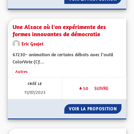
Une Alsace où l'on expérimente des
formes innovantes de démocratie
Eric Goujot
67230- animation de certains débats avec l'outil
ColorVote (Cf....
Filtrer les résultats de la catégorie : Autres
Autres
CRÉÉ LE
50
50 ABONNÉS
SUIVRE
11/07/2023
UNE ALSACE OÙ L'
VOIR LA PROPOSITION
UNE AL