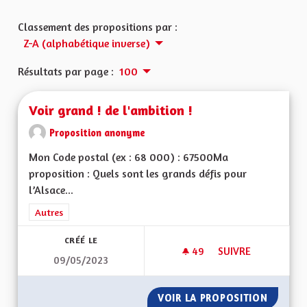
Classement des propositions par :
Z-A (alphabétique inverse)
Résultats par page :
100
Voir grand ! de l'ambition !
Proposition anonyme
Mon Code postal (ex : 68 000) : 67500Ma
proposition : Quels sont les grands défis pour
l’Alsace...
Filtrer les résultats de la catégorie : Autres
Autres
CRÉÉ LE
49
49 ABONNÉS
SUIVRE
09/05/2023
VOIR GRAND ! DE L'
VOIR LA PROPOSITION
VOIR GR