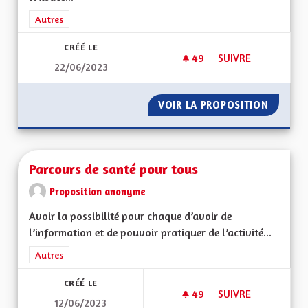
Filtrer les résultats de la catégorie : Autres
Autres
CRÉÉ LE
49
49 ABONNÉS
SUIVRE
22/06/2023
PARTICULARITÉS AL
VOIR LA PROPOSITION
PARTIC
Parcours de santé pour tous
Proposition anonyme
Avoir la possibilité pour chaque d’avoir de
l’information et de pouvoir pratiquer de l’activité...
Filtrer les résultats de la catégorie : Autres
Autres
CRÉÉ LE
49
49 ABONNÉS
SUIVRE
12/06/2023
PARCOURS DE SANT