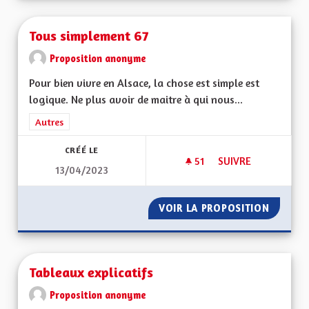
Tous simplement 67
Proposition anonyme
Pour bien vivre en Alsace, la chose est simple est
logique. Ne plus avoir de maitre à qui nous...
Filtrer les résultats de la catégorie : Autres
Autres
CRÉÉ LE
51
51 ABONNÉS
SUIVRE
13/04/2023
TOUS SIMPLEMENT 
VOIR LA PROPOSITION
TOUS S
Tableaux explicatifs
Proposition anonyme