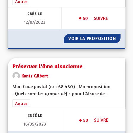
Filtrer les résultats de la catégorie : Autres
Autres
CRÉÉ LE
50
50 ABONNÉS
SUIVRE
12/07/2023
QUEL TYPE DE COLL
VOIR LA PROPOSITION
QUEL TY
Préserver l'âme alsacienne
Kuntz Gilbert
Mon Code postal (ex : 68 480) : Ma proposition
: Quels sont les grands défis pour l’Alsace de...
Filtrer les résultats de la catégorie : Autres
Autres
CRÉÉ LE
50
50 ABONNÉS
SUIVRE
16/05/2023
PRÉSERVER L'ÂME A