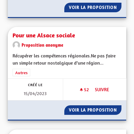
VOIR LA PROPOSITION
PRÉSER
Pour une Alsace sociale
Proposition anonyme
Récupérer les compétences régionales.Ne pas faire
un simple retour nostalgique d'une région...
Filtrer les résultats de la catégorie : Autres
Autres
CRÉÉ LE
52
52 ABONNÉS
SUIVRE
15/04/2023
POUR UNE ALSACE 
VOIR LA PROPOSITION
POUR U