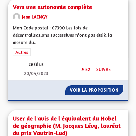
Vers une autonomie complète
Jean LAENGY
Mon Code postal : 67390 Les lois de
décentralisations successives n'ont pas été à la
mesure du...
Filtrer les résultats de la catégorie : Autres
Autres
CRÉÉ LE
52
52 ABONNÉS
SUIVRE
20/04/2023
VERS UNE AUTONO
VOIR LA PROPOSITION
VERS U
User de l'avis de l'équivalent du Nobel
de géographie (M. Jacques Lévy, lauréat
du prix Vautrin-Lud)