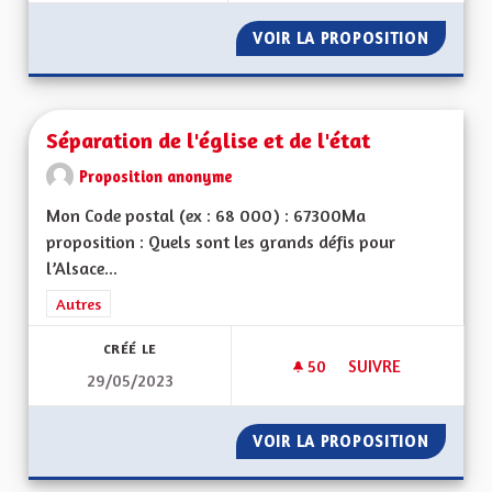
VOIR LA PROPOSITION
SORTIE
Séparation de l'église et de l'état
Proposition anonyme
Mon Code postal (ex : 68 000) : 67300Ma
proposition : Quels sont les grands défis pour
l’Alsace...
Filtrer les résultats de la catégorie : Autres
Autres
CRÉÉ LE
50
50 ABONNÉS
SUIVRE
29/05/2023
SÉPARATION DE L'ÉG
VOIR LA PROPOSITION
SÉPARAT