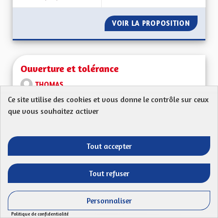
VOIR LA PROPOSITION
PARCOU
Ouverture et tolérance
THOMAS
Ce site utilise des cookies et vous donne le contrôle sur ceux
Mon Code postal : 68580Ma proposition : les élus /
que vous souhaitez activer
élues devront respecter toutes les personnes...
Filtrer les résultats de la catégorie : Autres
Autres
Tout accepter
CRÉÉ LE
50
50 ABONNÉS
SUIVRE
21/04/2023
OUVERTURE ET TO
Tout refuser
VOIR LA PROPOSITION
OUVERT
Personnaliser
Politique de confidentialité