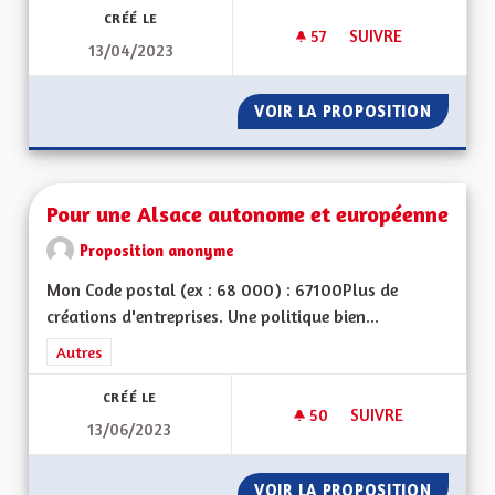
CRÉÉ LE
57
57 ABONNÉS
SUIVRE
13/04/2023
POUR UNE ALSACE
VOIR LA PROPOSITION
POUR U
Pour une Alsace autonome et européenne
Proposition anonyme
Mon Code postal (ex : 68 000) : 67100Plus de
créations d'entreprises. Une politique bien...
Filtrer les résultats de la catégorie : Autres
Autres
CRÉÉ LE
50
50 ABONNÉS
SUIVRE
13/06/2023
POUR UNE ALSACE
VOIR LA PROPOSITION
POUR U