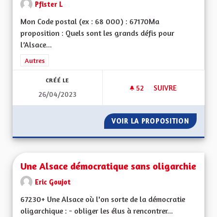
Pfister L
Mon Code postal (ex : 68 000) : 67170Ma
proposition : Quels sont les grands défis pour
l’Alsace...
Filtrer les résultats de la catégorie : Autres
Autres
CRÉÉ LE
52
52 ABONNÉS
SUIVRE
26/04/2023
UNE ALSACE FORTE 
VOIR LA PROPOSITION
UNE AL
Une Alsace démocratique sans oligarchie
Eric Goujot
67230+ Une Alsace où l'on sorte de la démocratie
oligarchique : - obliger les élus à rencontrer...