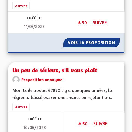
Filtrer les résultats de la catégorie : Autres
Autres
CRÉÉ LE
50
50 ABONNÉS
SUIVRE
11/07/2023
UNE ALSACE DÉMOC
VOIR LA PROPOSITION
UNE AL
Un peu de sérieux, s'il vous plaît
Proposition anonyme
Mon Code postal 67870Il y a quelques années, la
région a laissé passer une chance en rejetant un...
Filtrer les résultats de la catégorie : Autres
Autres
CRÉÉ LE
50
50 ABONNÉS
SUIVRE
10/05/2023
UN PEU DE SÉRIEUX,