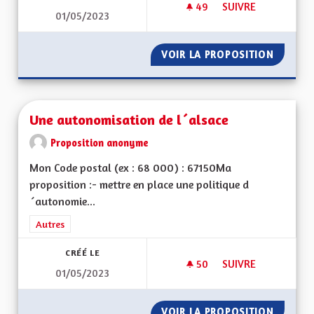
49
49 ABONNÉS
SUIVRE
01/05/2023
UNE ÉCONOMIE DE P
VOIR LA PROPOSITION
UNE ÉC
Une autonomisation de l´alsace
Proposition anonyme
Mon Code postal (ex : 68 000) : 67150Ma
proposition :- mettre en place une politique d
´autonomie...
Filtrer les résultats de la catégorie : Autres
Autres
CRÉÉ LE
50
50 ABONNÉS
SUIVRE
01/05/2023
UNE AUTONOMISATI
VOIR LA PROPOSITION
UNE AU