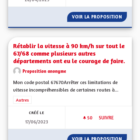
ROULER SUR DES RO
VOIR LA PROPOSITION
ROULER
Rétablir la vitesse à 90 km/h sur tout le
67/68 comme plusieurs autres
départements ont eu le courage de faire.
Proposition anonyme
Mon code postal 67670Arrêter ces limitations de
vitesse incompréhensibles de certaines routes à...
Filtrer les résultats de la catégorie : Autres
Autres
CRÉÉ LE
50
50 ABONNÉS
SUIVRE
17/06/2023
RÉTABLIR LA VITES
VOIR LA PROPOSITION
RÉTABL