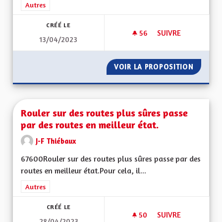
Filtrer les résultats de la catégorie : Autres
Autres
CRÉÉ LE
56
56 ABONNÉS
SUIVRE
13/04/2023
S'ENGAGER POUR L
VOIR LA PROPOSITION
S'ENGA
Rouler sur des routes plus sûres passe
par des routes en meilleur état.
J-F Thiébaux
67600Rouler sur des routes plus sûres passe par des
routes en meilleur état.Pour cela, il...
Filtrer les résultats de la catégorie : Autres
Autres
CRÉÉ LE
50
50 ABONNÉS
SUIVRE
28/04/2023