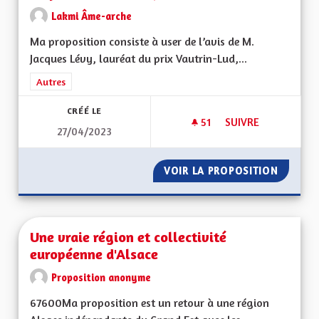
Lakmi Âme-arche
Ma proposition consiste à user de l’avis de M.
Jacques Lévy, lauréat du prix Vautrin-Lud,...
Filtrer les résultats de la catégorie : Autres
Autres
CRÉÉ LE
51
51 ABONNÉS
SUIVRE
27/04/2023
USER DE L'AVIS DE
VOIR LA PROPOSITION
USER DE
Une vraie région et collectivité
européenne d'Alsace
Proposition anonyme
67600Ma proposition est un retour à une région