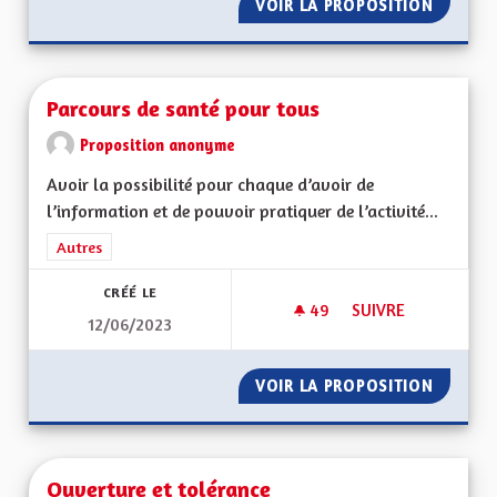
VOIR LA PROPOSITION
PARTIC
Parcours de santé pour tous
Proposition anonyme
Avoir la possibilité pour chaque d’avoir de
l’information et de pouvoir pratiquer de l’activité...
Filtrer les résultats de la catégorie : Autres
Autres
CRÉÉ LE
49
49 ABONNÉS
SUIVRE
12/06/2023
PARCOURS DE SANT
VOIR LA PROPOSITION
PARCOU
Ouverture et tolérance