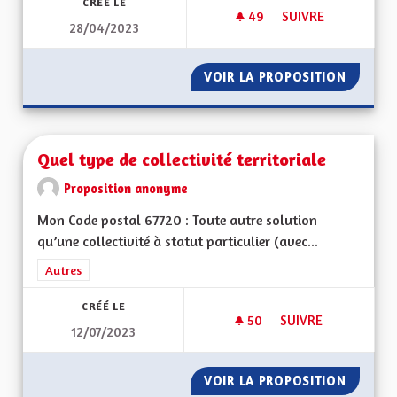
CRÉÉ LE
49
49 ABONNÉS
SUIVRE
28/04/2023
QUELQUES IDÉES…
VOIR LA PROPOSITION
QUELQU
Quel type de collectivité territoriale
Proposition anonyme
Mon Code postal 67720 : Toute autre solution
qu’une collectivité à statut particulier (avec...
Filtrer les résultats de la catégorie : Autres
Autres
CRÉÉ LE
50
50 ABONNÉS
SUIVRE
12/07/2023
QUEL TYPE DE COLL
VOIR LA PROPOSITION
QUEL TY