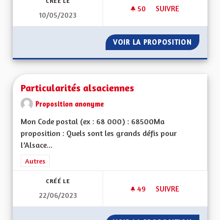
CRÉÉ LE
50
50 ABONNÉS
SUIVRE
10/05/2023
PÉAGE AUTOROUTE 
VOIR LA PROPOSITION
PÉAGE 
Particularités alsaciennes
Proposition anonyme
Mon Code postal (ex : 68 000) : 68500Ma
proposition : Quels sont les grands défis pour
l’Alsace...
Filtrer les résultats de la catégorie : Autres
Autres
CRÉÉ LE
49
49 ABONNÉS
SUIVRE
22/06/2023
PARTICULARITÉS AL