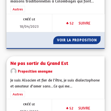
maisons traditionnelles à Colombages qui font...
Filtrer les résultats de la catégorie : Autres
Autres
CRÉÉ LE
52
52 ABONNÉS
SUIVRE
18/04/2023
OEUVRER POUR LA 
VOIR LA PROPOSITION
OEUVRE
Ne pas sortir du Grand Est
Proposition anonyme
Je suis Alsacien et fier de l'être, je suis dialectophone
et amateur d'amer sans...Ce qui me...
Filtrer les résultats de la catégorie : Autres
Autres
CRÉÉ LE
52
52 ABONNÉS
SUIVRE