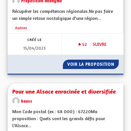
Proposition anonyme
Récupérer les compétences régionales.Ne pas faire
un simple retour nostalgique d'une région...
Filtrer les résultats de la catégorie : Autres
Autres
CRÉÉ LE
52
52 ABONNÉS
SUIVRE
15/04/2023
POUR UNE ALSACE 
VOIR LA PROPOSITION
POUR U
Pour une Alsace enracinée et diversifiée
kauss
Mon Code postal (ex : 68 000) : 67220Ma
proposition : Quels sont les grands défis pour
l’Alsace...