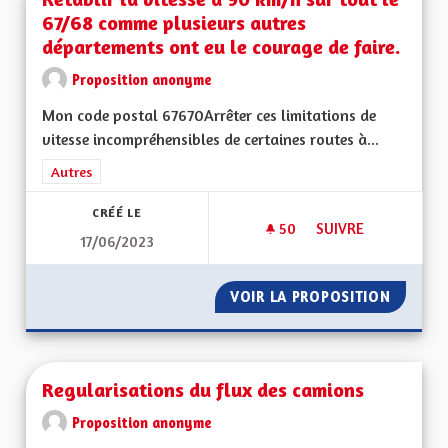
67/68 comme plusieurs autres
départements ont eu le courage de faire.
Proposition anonyme
Mon code postal 67670Arrêter ces limitations de
vitesse incompréhensibles de certaines routes à...
Filtrer les résultats de la catégorie : Autres
Autres
CRÉÉ LE
50
50 ABONNÉS
SUIVRE
17/06/2023
RÉTABLIR LA VITES
VOIR LA PROPOSITION
RÉTABL
Regularisations du flux des camions
Proposition anonyme