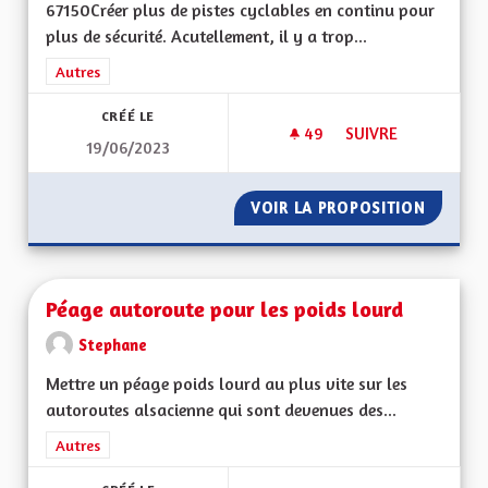
67150Créer plus de pistes cyclables en continu pour
plus de sécurité. Acutellement, il y a trop...
Filtrer les résultats de la catégorie : Autres
Autres
CRÉÉ LE
49
49 ABONNÉS
SUIVRE
19/06/2023
PLUS DE PISTES CY
VOIR LA PROPOSITION
PLUS D
Péage autoroute pour les poids lourd
Stephane
Mettre un péage poids lourd au plus vite sur les
autoroutes alsacienne qui sont devenues des...
Filtrer les résultats de la catégorie : Autres
Autres