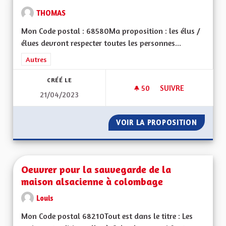
THOMAS
Mon Code postal : 68580Ma proposition : les élus /
élues devront respecter toutes les personnes...
Filtrer les résultats de la catégorie : Autres
Autres
CRÉÉ LE
50
50 ABONNÉS
SUIVRE
21/04/2023
OUVERTURE ET TO
VOIR LA PROPOSITION
OUVERT
Oeuvrer pour la sauvegarde de la
maison alsacienne à colombage
Louis
Mon Code postal 68210Tout est dans le titre : Les