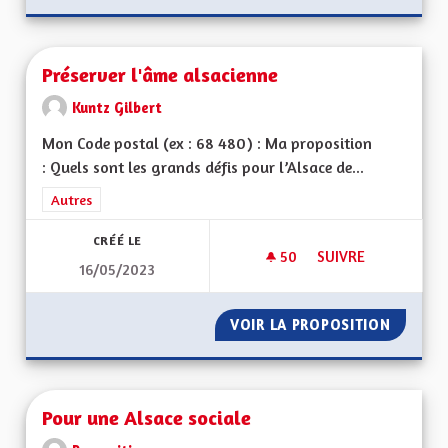
Préserver l'âme alsacienne
Kuntz Gilbert
Mon Code postal (ex : 68 480) : Ma proposition
: Quels sont les grands défis pour l’Alsace de...
Filtrer les résultats de la catégorie : Autres
Autres
CRÉÉ LE
50
50 ABONNÉS
SUIVRE
16/05/2023
PRÉSERVER L'ÂME A
VOIR LA PROPOSITION
PRÉSER
Pour une Alsace sociale