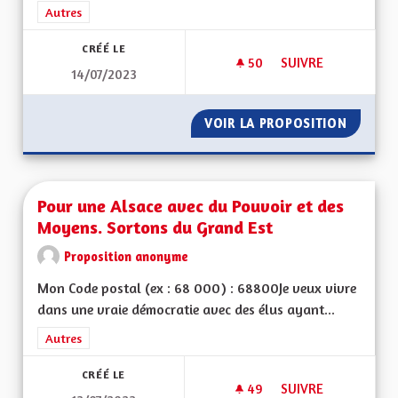
Filtrer les résultats de la catégorie : Autres
Autres
CRÉÉ LE
50
50 ABONNÉS
SUIVRE
14/07/2023
POUR UNE ALSACE E
VOIR LA PROPOSITION
POUR U
Pour une Alsace avec du Pouvoir et des
Moyens. Sortons du Grand Est
Proposition anonyme
Mon Code postal (ex : 68 000) : 68800Je veux vivre
dans une vraie démocratie avec des élus ayant...
Filtrer les résultats de la catégorie : Autres
Autres
CRÉÉ LE
49
49 ABONNÉS
SUIVRE