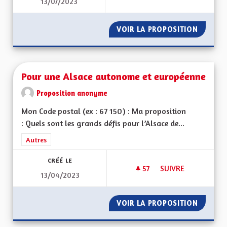
13/07/2023
POUR UNE ALSACE 
VOIR LA PROPOSITION
POUR U
Pour une Alsace autonome et européenne
Proposition anonyme
Mon Code postal (ex : 67 150) : Ma proposition
: Quels sont les grands défis pour l’Alsace de...
Filtrer les résultats de la catégorie : Autres
Autres
CRÉÉ LE
57
57 ABONNÉS
SUIVRE
13/04/2023
POUR UNE ALSACE
VOIR LA PROPOSITION
POUR U