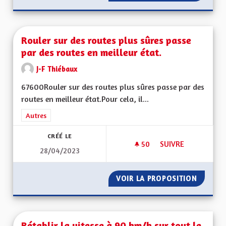
Rouler sur des routes plus sûres passe
par des routes en meilleur état.
J-F Thiébaux
67600Rouler sur des routes plus sûres passe par des
routes en meilleur état.Pour cela, il...
Filtrer les résultats de la catégorie : Autres
Autres
CRÉÉ LE
50
50 ABONNÉS
SUIVRE
28/04/2023
ROULER SUR DES RO
VOIR LA PROPOSITION
ROULER
Rétablir la vitesse à 90 km/h sur tout le