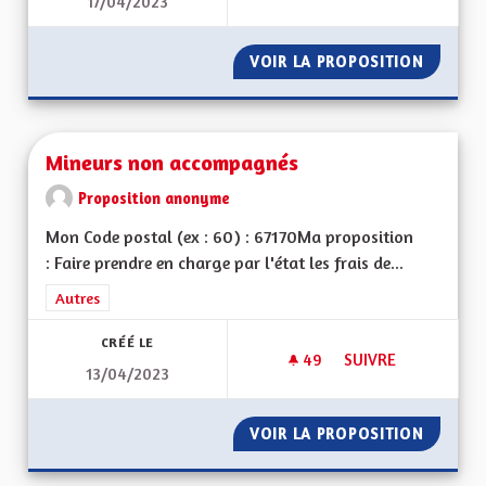
17/04/2023
NE PAS SORTIR DU 
VOIR LA PROPOSITION
NE PAS
Mineurs non accompagnés
Proposition anonyme
Mon Code postal (ex : 60) : 67170Ma proposition
: Faire prendre en charge par l'état les frais de...
Filtrer les résultats de la catégorie : Autres
Autres
CRÉÉ LE
49
49 ABONNÉS
SUIVRE
13/04/2023
MINEURS NON ACC
VOIR LA PROPOSITION
MINEUR