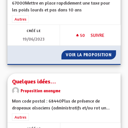
67000Mettre en place rapdidement une taxe pour
les poids lourds et pas dans 10 ans
Filtrer les résultats de la catégorie : Autres
Autres
CRÉÉ LE
50
50 ABONNÉS
SUIVRE
19/06/2023
REGULARISATIONS 
VOIR LA PROPOSITION
REGULA
Quelques idées…
Proposition anonyme
Mon code postal : 68440Plus de présence de
drapeaux alsaciens (administratifs et/ou rot un...
Filtrer les résultats de la catégorie : Autres
Autres