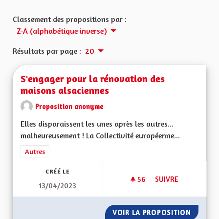
Classement des propositions par :
Z-A (alphabétique inverse)
Résultats par page :
20
S'engager pour la rénovation des
maisons alsaciennes
Proposition anonyme
Elles disparaissent les unes après les autres...
malheureusement ! La Collectivité européenne...
Filtrer les résultats de la catégorie : Autres
Autres
CRÉÉ LE
56
56 ABONNÉS
SUIVRE
13/04/2023
S'ENGAGER POUR L
VOIR LA PROPOSITION
S'ENGA