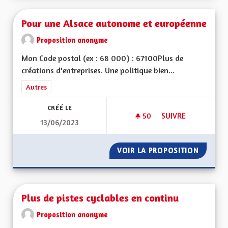
Pour une Alsace autonome et européenne
Proposition anonyme
Mon Code postal (ex : 68 000) : 67100Plus de
créations d'entreprises. Une politique bien...
Filtrer les résultats de la catégorie : Autres
Autres
CRÉÉ LE
50
50 ABONNÉS
SUIVRE
13/06/2023
POUR UNE ALSACE
VOIR LA PROPOSITION
POUR U
Plus de pistes cyclables en continu
Proposition anonyme