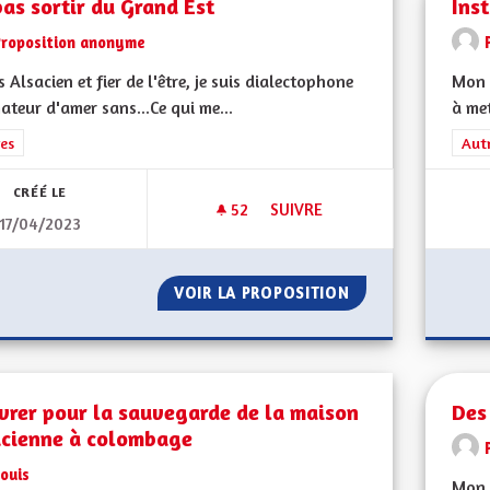
as sortir du Grand Est
Ins
Proposition anonyme
is Alsacien et fier de l'être, je suis dialectophone
Mon 
ateur d'amer sans...Ce qui me...
à met
rer les résultats de la catégorie : Autres
es
Filt
Aut
CRÉÉ LE
52
52 ABONNÉS
SUIVRE
17/04/2023
NE PAS SORTIR DU GRAND EST
VOIR LA PROPOSITION
NE PAS SORTIR D
vrer pour la sauvegarde de la maison
Des
acienne à colombage
ouis
Mon 