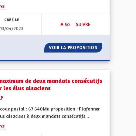
rer les résultats de la catégorie : Autres
res
CRÉÉ LE
50
50 ABONNÉS
SUIVRE
13/04/2023
E ET EUROPÉENNE
AVANTAGES DE L'ALSACE
E AUTONOME ET EUROPÉENNE
VOIR LA PROPOSITION
AVANTAGES DE L'
maximum de deux mandats consécutifs
r les élus alsaciens
LP
code postal : 67 640Ma proposition : Plafonner
lus alsaciens à deux mandats consécutifs...
rer les résultats de la catégorie : Autres
res