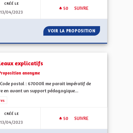
CRÉÉ LE
50
50 ABONNÉS
SUIVRE
13/04/2023
ION DES MAISONS ALSACIENNES
UN MAXIMUM DE DEUX MANDA
 LA RÉNOVATION DES MAISONS ALSACIENNES
VOIR LA PROPOSITION
UN MAXIMUM DE 
leaux explicatifs
Proposition anonyme
Code postal : 67000Il me parait impératif de
re en avant un support pédagogique...
rer les résultats de la catégorie : Autres
res
CRÉÉ LE
50
50 ABONNÉS
SUIVRE
13/04/2023
TABLEAUX EXPLICATIFS