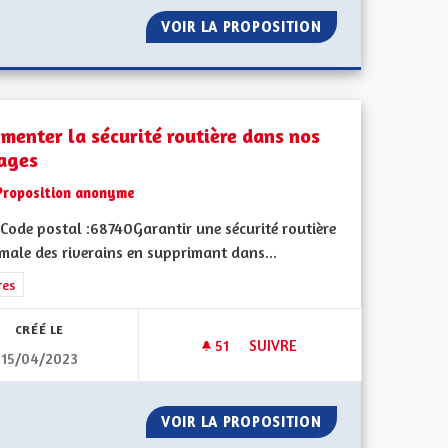
CCOMPAGNÉS
VOIR LA PROPOSITION
TABLEAUX EXPLIC
menter la sécurité routière dans nos
lages
Proposition anonyme
Code postal :68740Garantir une sécurité routière
male des riverains en supprimant dans...
rer les résultats de la catégorie : Autres
res
CRÉÉ LE
51
51 ABONNÉS
SUIVRE
15/04/2023
AUGMENTER LA SÉCURITÉ ROU
T 67
VOIR LA PROPOSITION
AUGMENTER LA S