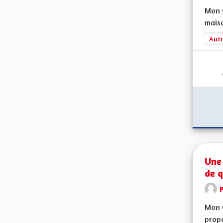
Mon C
maiso
Filt
Autr
Une 
de q
Mon 
propo