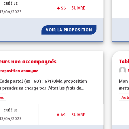
CRÉÉ LE
56
56 ABONNÉS
SUIVRE
13/04/2023
S'ENGAGER POUR LA RÉNOVAT
VOIR LA PROPOSITION
S'ENGAGER POUR
eurs non accompagnés
Tab
Proposition anonyme
ode postal (ex : 60) : 67170Ma proposition
Mon 
re prendre en charge par l'état les frais de...
mett
rer les résultats de la catégorie : Autres
es
Filt
Aut
CRÉÉ LE
49
49 ABONNÉS
SUIVRE
13/04/2023
MINEURS NON ACCOMPAGNÉS