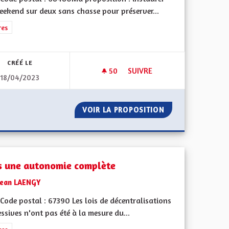
eekend sur deux sans chasse pour préserver...
rer les résultats de la catégorie : Autres
res
CRÉÉ LE
50
50 ABONNÉS
SUIVRE
18/04/2023
DE DE LA MAISON ALSACIENNE À COLOMBAGE
DES WEEKENDS SANS CHASSE
A SAUVEGARDE DE LA MAISON ALSACIENNE À COLOMBAGE
VOIR LA PROPOSITION
DES WEEKENDS S
s une autonomie complète
Jean LAENGY
ode postal : 67390 Les lois de décentralisations
ssives n'ont pas été à la mesure du...