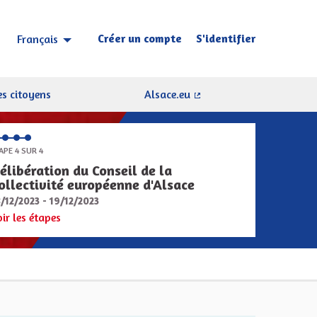
Créer un compte
S'identifier
Français
Choisir la langue
Sprache wählen
s citoyens
Alsace.eu
(Lien externe)
APE 4 SUR 4
élibération du Conseil de la
ollectivité européenne d'Alsace
8/12/2023 - 19/12/2023
oir les étapes