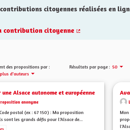
contributions citoyennes réalisées en lign
la contribution citoyenne
(Lien externe)
nt des propositions par :
Résultats par page :
50
 plus d'auteurs
r une Alsace autonome et européenne
Ava
Proposition anonyme
ode postal (ex : 67 150) : Ma proposition
Mon 
ls sont les grands défis pour l’Alsace de...
propo
l’Als
rer les résultats de la catégorie : Autres
es