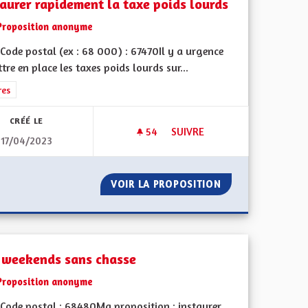
taurer rapidement la taxe poids lourds
Proposition anonyme
Code postal (ex : 68 000) : 67470Il y a urgence
tre en place les taxes poids lourds sur...
rer les résultats de la catégorie : Autres
res
CRÉÉ LE
54
54 ABONNÉS
SUIVRE
17/04/2023
INSTAURER RAPIDEMENT LA T
U GRAND EST
VOIR LA PROPOSITION
INSTAURER RAPI
 weekends sans chasse
Proposition anonyme
Code postal : 68480Ma proposition : instaurer