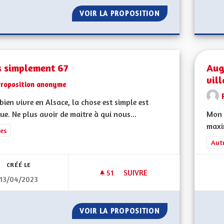
VOIR LA PROPOSITION
MINEURS NON A
s simplement 67
Aug
vil
Proposition anonyme
bien vivre en Alsace, la chose est simple est
ue. Ne plus avoir de maitre à qui nous...
Mon 
maxi
rer les résultats de la catégorie : Autres
es
Filt
Aut
CRÉÉ LE
51
51 ABONNÉS
SUIVRE
13/04/2023
TOUS SIMPLEMENT 67
VOIR LA PROPOSITION
TOUS SIMPLEMEN