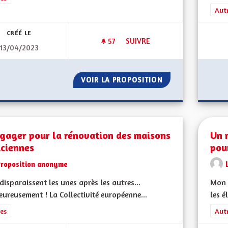
Filt
Aut
CRÉÉ LE
57
57 ABONNÉS
SUIVRE
13/04/2023
POUR UNE ALSACE AUTONOM
VOIR LA PROPOSITION
POUR UNE ALSAC
ngager pour la rénovation des maisons
Un 
aciennes
pou
Proposition anonyme
 disparaissent les unes après les autres...
Mon 
ureusement ! La Collectivité européenne...
les é
rer les résultats de la catégorie : Autres
es
Filt
Aut