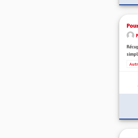
Pour
Récup
simpl
Filt
Autr