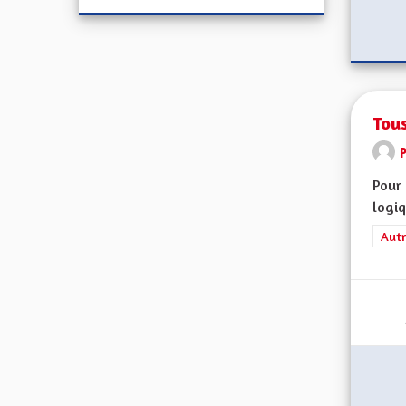
Tou
Pour 
logiq
Filt
Autr