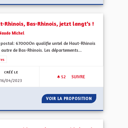
-Rhinois, Bas-Rhinois, jetzt langt’s !
Naudo Michel
 postal: 67000On qualifie untel de Haut-Rhinois
l autre de Bas-Rhinois. Les départements...
rer les résultats de la catégorie : Autres
res
CRÉÉ LE
52
52 ABONNÉS
SUIVRE
16/04/2023
HAUT-RHINOIS, BAS-RHINOIS, 
E SOCIALE
VOIR LA PROPOSITION
HAUT-RHINOIS, B