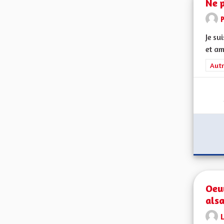
Ne p
Je su
et am
Filt
Autr
Oeu
als
L