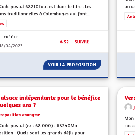
ode postal 68210Tout est dans le titre : Les
un w
ns traditionnelles à Colombages qui font...
Filt
Aut
rer les résultats de la catégorie : Autres
es
CRÉÉ LE
52
52 ABONNÉS
SUIVRE
18/04/2023
OEUVRER POUR LA SAUVEGAR
VOIR LA PROPOSITION
OEUVRER POUR L
alsace indépendante pour le bénéfice
Ver
uelques uns ?
Proposition anonyme
Mon C
Code postal (ex : 68 000) : 68240Ma
succe
sition : Quels sont les grands défis pour