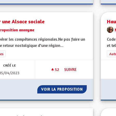
 une Alsace sociale
Haut
Proposition anonyme
érer les compétences régionales.Ne pas faire un
Code
e retour nostalgique d'une région...
et te
rer les résultats de la catégorie : Autres
es
Filt
Aut
CRÉÉ LE
52
52 ABONNÉS
SUIVRE
15/04/2023
POUR UNE ALSACE SOCIALE
VOIR LA PROPOSITION
POUR UNE ALSAC