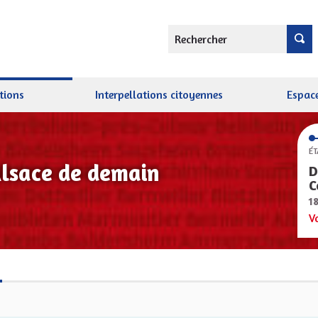
Rechercher
tions
Interpellations citoyennes
Espace
ÉT
Alsace de demain
D
C
1
V