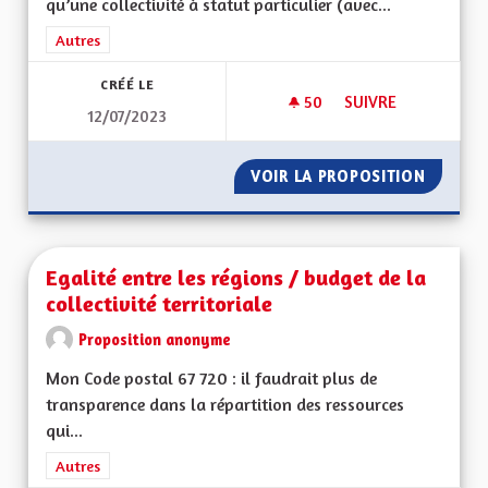
qu’une collectivité à statut particulier (avec...
Filtrer les résultats de la catégorie : Autres
Autres
CRÉÉ LE
50
50 ABONNÉS
SUIVRE
12/07/2023
QUEL TYPE DE COLL
VOIR LA PROPOSITION
QUEL TY
Egalité entre les régions / budget de la
collectivité territoriale
Proposition anonyme
Mon Code postal 67 720 : il faudrait plus de
transparence dans la répartition des ressources
qui...
Filtrer les résultats de la catégorie : Autres
Autres