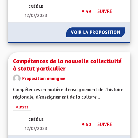
CRÉÉ LE
49
49 ABONNÉS
SUIVRE
12/07/2023
EGALITÉ ENTRE LES
VOIR LA PROPOSITION
EGALITÉ
Compétences de la nouvelle collectivité
à statut particulier
Proposition anonyme
Compétences en matière d’enseignement de l’histoire
régionale, d’enseignement de la culture...
Filtrer les résultats de la catégorie : Autres
Autres
CRÉÉ LE
50
50 ABONNÉS
SUIVRE
12/07/2023
COMPÉTENCES DE LA