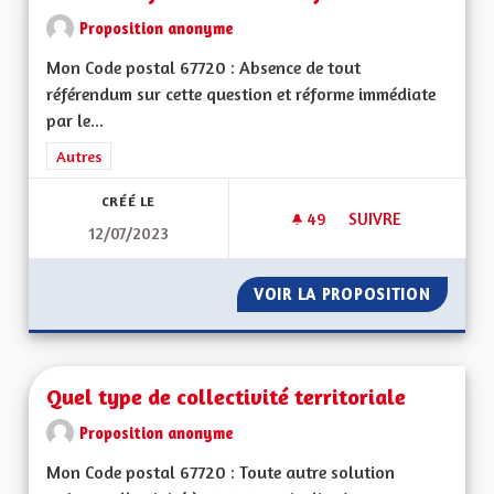
Proposition anonyme
Mon Code postal 67720 : Absence de tout
référendum sur cette question et réforme immédiate
par le...
Filtrer les résultats de la catégorie : Autres
Autres
CRÉÉ LE
49
49 ABONNÉS
SUIVRE
12/07/2023
SORTIE DU GRAND-
VOIR LA PROPOSITION
SORTIE
Quel type de collectivité territoriale
Proposition anonyme
Mon Code postal 67720 : Toute autre solution