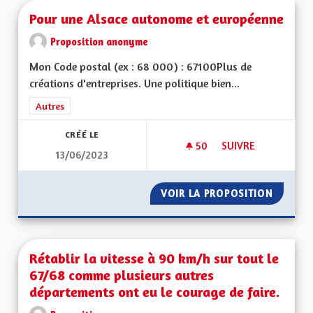
Pour une Alsace autonome et européenne
Proposition anonyme
Mon Code postal (ex : 68 000) : 67100Plus de
créations d'entreprises. Une politique bien...
Filtrer les résultats de la catégorie : Autres
Autres
CRÉÉ LE
50
50 ABONNÉS
SUIVRE
13/06/2023
POUR UNE ALSACE
VOIR LA PROPOSITION
POUR U
Rétablir la vitesse à 90 km/h sur tout le
67/68 comme plusieurs autres
départements ont eu le courage de faire.