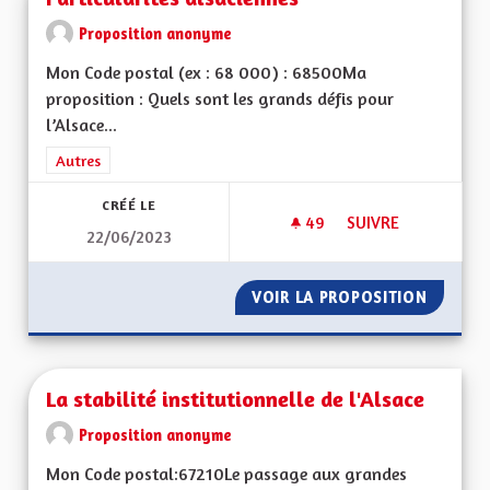
Proposition anonyme
Mon Code postal (ex : 68 000) : 68500Ma
proposition : Quels sont les grands défis pour
l’Alsace...
Filtrer les résultats de la catégorie : Autres
Autres
CRÉÉ LE
49
49 ABONNÉS
SUIVRE
22/06/2023
PARTICULARITÉS AL
VOIR LA PROPOSITION
PARTIC
La stabilité institutionnelle de l'Alsace
Proposition anonyme
Mon Code postal:67210Le passage aux grandes