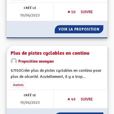
CRÉÉ LE
50
50 ABONNÉS
SUIVRE
19/06/2023
REGULARISATIONS 
VOIR LA PROPOSITION
REGULA
Plus de pistes cyclables en continu
Proposition anonyme
67150Créer plus de pistes cyclables en continu pour
plus de sécurité. Acutellement, il y a trop...
Filtrer les résultats de la catégorie : Autres
Autres
CRÉÉ LE
49
49 ABONNÉS
SUIVRE
19/06/2023
PLUS DE PISTES CY