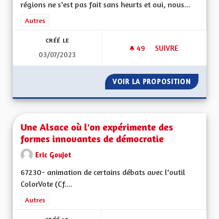
régions ne s'est pas fait sans heurts et oui, nous...
Filtrer les résultats de la catégorie : Autres
Autres
CRÉÉ LE
49
49 ABONNÉS
SUIVRE
03/07/2023
LA STABILITÉ INSTI
VOIR LA PROPOSITION
LA STAB
Une Alsace où l'on expérimente des
formes innovantes de démocratie
Eric Goujot
67230- animation de certains débats avec l'outil
ColorVote (Cf....
Filtrer les résultats de la catégorie : Autres
Autres