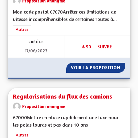
Proposition anonyme
Mon code postal 67670Arrêter ces limitations de
vitesse incompréhensibles de certaines routes à...
Filtrer les résultats de la catégorie : Autres
Autres
CRÉÉ LE
50
50 ABONNÉS
SUIVRE
17/06/2023
RÉTABLIR LA VITES
VOIR LA PROPOSITION
RÉTABL
Regularisations du flux des camions
Proposition anonyme
67000Mettre en place rapdidement une taxe pour
les poids lourds et pas dans 10 ans
Filtrer les résultats de la catégorie : Autres
Autres