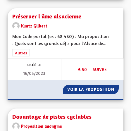
Préserver l'âme alsacienne
Kuntz Gilbert
Mon Code postal (ex : 68 480) : Ma proposition
: Quels sont les grands défis pour l’Alsace de...
Filtrer les résultats de la catégorie : Autres
Autres
CRÉÉ LE
50
50 ABONNÉS
SUIVRE
16/05/2023
PRÉSERVER L'ÂME A
VOIR LA PROPOSITION
PRÉSER
Davantage de pistes cyclables
Proposition anonyme