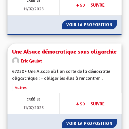
CRÉÉ LE
50
50 ABONNÉS
SUIVRE
11/07/2023
UNE ALSACE OÙ L'
VOIR LA PROPOSITION
UNE AL
Une Alsace démocratique sans oligarchie
Eric Goujot
67230+ Une Alsace où l'on sorte de la démocratie
oligarchique : - obliger les élus à rencontrer...
Filtrer les résultats de la catégorie : Autres
Autres
CRÉÉ LE
50
50 ABONNÉS
SUIVRE
11/07/2023
UNE ALSACE DÉMOC
VOIR LA PROPOSITION
UNE AL