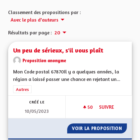
Classement des propositions par :
Avec le plus d'auteurs
Résultats par page :
20
Un peu de sérieux, s'il vous plaît
Proposition anonyme
Mon Code postal 67870Il y a quelques années, la
région a laissé passer une chance en rejetant un...
Filtrer les résultats de la catégorie : Autres
Autres
CRÉÉ LE
50
50 ABONNÉS
SUIVRE
10/05/2023
UN PEU DE SÉRIEUX,
VOIR LA PROPOSITION
UN PEU 