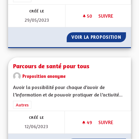
CRÉÉ LE
50
50 ABONNÉS
SUIVRE
29/05/2023
SÉPARATION DE L'ÉG
VOIR LA PROPOSITION
SÉPARAT
Parcours de santé pour tous
Proposition anonyme
Avoir la possibilité pour chaque d’avoir de
l’information et de pouvoir pratiquer de l’activité...
Filtrer les résultats de la catégorie : Autres
Autres
CRÉÉ LE
49
49 ABONNÉS
SUIVRE
12/06/2023
PARCOURS DE SANT