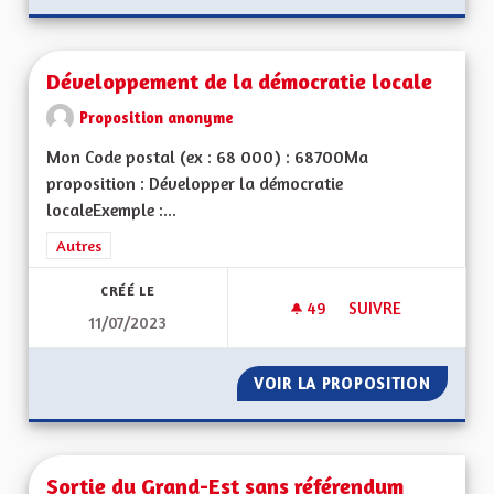
Développement de la démocratie locale
Proposition anonyme
Mon Code postal (ex : 68 000) : 68700Ma
proposition : Développer la démocratie
localeExemple :...
Filtrer les résultats de la catégorie : Autres
Autres
CRÉÉ LE
49
49 ABONNÉS
SUIVRE
11/07/2023
DÉVELOPPEMENT DE
VOIR LA PROPOSITION
DÉVELO
Sortie du Grand-Est sans référendum