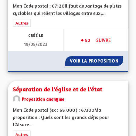
Mon Code postal : 67120Il faut davantage de pistes
cyclables qui relient les villages entre eux,...
Filtrer les résultats de la catégorie : Autres
Autres
CRÉÉ LE
50
50 ABONNÉS
SUIVRE
19/05/2023
DAVANTAGE DE PIST
VOIR LA PROPOSITION
DAVANT
Séparation de l'église et de l'état
Proposition anonyme
Mon Code postal (ex : 68 000) : 67300Ma
proposition : Quels sont les grands défis pour
l’Alsace...
Filtrer les résultats de la catégorie : Autres
Autres