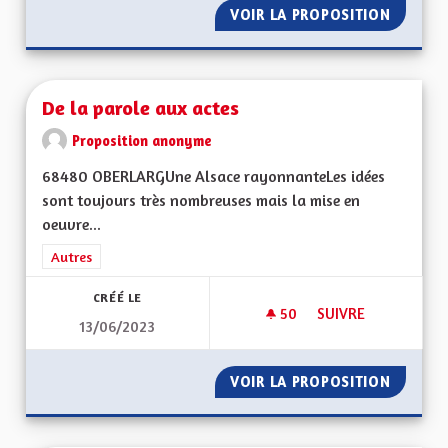
VOIR LA PROPOSITION
PARCOU
De la parole aux actes
Proposition anonyme
68480 OBERLARGUne Alsace rayonnanteLes idées
sont toujours très nombreuses mais la mise en
oeuvre...
Filtrer les résultats de la catégorie : Autres
Autres
CRÉÉ LE
50
50 ABONNÉS
SUIVRE
13/06/2023
DE LA PAROLE AUX 
VOIR LA PROPOSITION
DE LA 