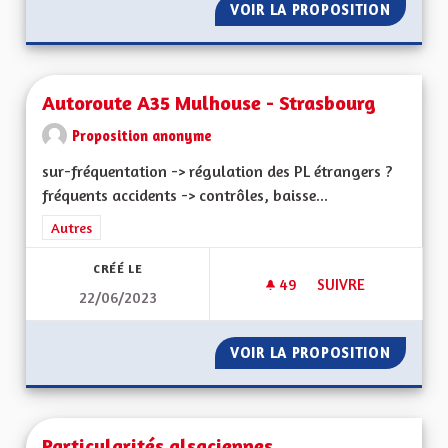
VOIR LA PROPOSITION
PLUS D
Autoroute A35 Mulhouse - Strasbourg
Proposition anonyme
sur-fréquentation -> régulation des PL étrangers ?
fréquents accidents -> contrôles, baisse...
Filtrer les résultats de la catégorie : Autres
Autres
CRÉÉ LE
49
49 ABONNÉS
SUIVRE
22/06/2023
AUTOROUTE A35 M
VOIR LA PROPOSITION
AUTORO
Particularités alsaciennes