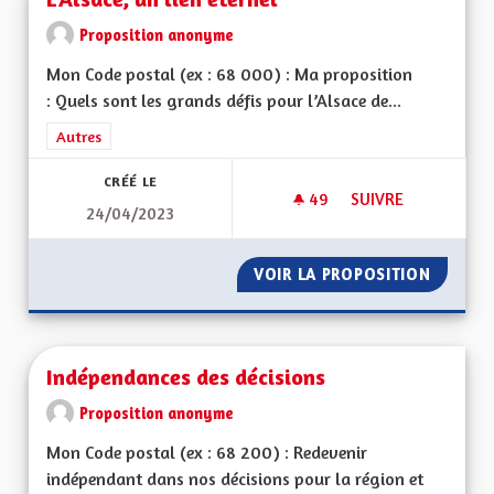
Proposition anonyme
Mon Code postal (ex : 68 000) : Ma proposition
: Quels sont les grands défis pour l’Alsace de...
Filtrer les résultats de la catégorie : Autres
Autres
CRÉÉ LE
49
49 ABONNÉS
SUIVRE
24/04/2023
L'ALSACE, UN LIEN 
VOIR LA PROPOSITION
L'ALSAC
Indépendances des décisions
Proposition anonyme
Mon Code postal (ex : 68 200) : Redevenir
indépendant dans nos décisions pour la région et