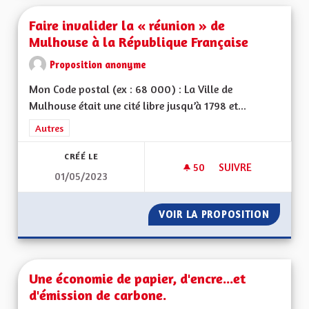
Faire invalider la « réunion » de
Mulhouse à la République Française
Proposition anonyme
Mon Code postal (ex : 68 000) : La Ville de
Mulhouse était une cité libre jusqu’à 1798 et...
Filtrer les résultats de la catégorie : Autres
Autres
CRÉÉ LE
50
50 ABONNÉS
SUIVRE
01/05/2023
FAIRE INVALIDER L
VOIR LA PROPOSITION
FAIRE 
Une économie de papier, d'encre...et
d'émission de carbone.