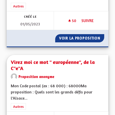
Filtrer les résultats de la catégorie : Autres
Autres
CRÉÉ LE
50
50 ABONNÉS
SUIVRE
01/05/2023
UNE AUTONOMISATI
VOIR LA PROPOSITION
UNE AU
Virez moi ce mot " européenne", de la
C"e"A
Proposition anonyme
Mon Code postal (ex : 68 000) : 68000Ma
proposition : Quels sont les grands défis pour
l’Alsace...
Filtrer les résultats de la catégorie : Autres
Autres