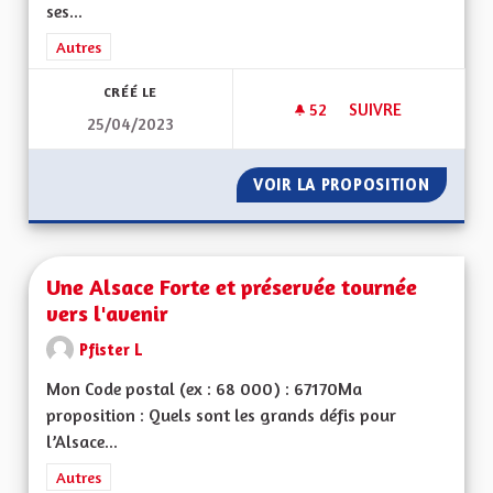
ses...
Filtrer les résultats de la catégorie : Autres
Autres
CRÉÉ LE
52
52 ABONNÉS
SUIVRE
25/04/2023
INDÉPENDANCES DE
VOIR LA PROPOSITION
INDÉPE
Une Alsace Forte et préservée tournée
vers l'avenir
Pfister L
Mon Code postal (ex : 68 000) : 67170Ma
proposition : Quels sont les grands défis pour
l’Alsace...
Filtrer les résultats de la catégorie : Autres
Autres