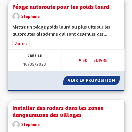
Péage autoroute pour les poids lourd
Stephane
Mettre un péage poids lourd au plus vite sur les
autoroutes alsacienne qui sont devenues des...
Filtrer les résultats de la catégorie : Autres
Autres
CRÉÉ LE
50
50 ABONNÉS
SUIVRE
10/05/2023
PÉAGE AUTOROUTE 
VOIR LA PROPOSITION
PÉAGE 
Installer des radars dans les zones
dangeureuses des villages
Stephane