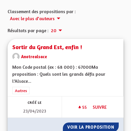
Classement des propositions par :
Avec le plus d'auteurs
Résultats par page :
20
Sortir du Grand Est, enfin !
Anotrealsace
Mon Code postal (ex : 68 000) : 67000Ma
proposition : Quels sont les grands défis pour
l’Alsace...
Filtrer les résultats de la catégorie : Autres
Autres
CRÉÉ LE
55
55 ABONNÉS
SUIVRE
23/04/2023
SORTIR DU GRAND E
VOIR LA PROPOSITION
SORTIR 