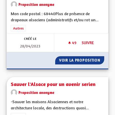
Proposition anonyme
Mon code postal : 68440Plus de présence de
drapeaux alsaciens (administratifs et/ou rot un...
Filtrer les résultats de la catégorie : Autres
Autres
CRÉÉ LE
49
49 ABONNÉS
SUIVRE
28/04/2023
QUELQUES IDÉES…
VOIR LA PROPOSITION
QUELQU
Sauver l'Alsace pour un avenir serien
Proposition anonyme
-Sauver les maisons Alsaciennes et notre
architecture locale, des destructions quasi...