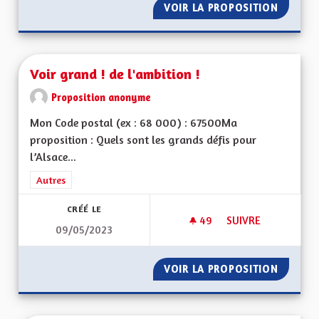
VOIR LA PROPOSITION
FISCALI
Voir grand ! de l'ambition !
Proposition anonyme
Mon Code postal (ex : 68 000) : 67500Ma
proposition : Quels sont les grands défis pour
l’Alsace...
Filtrer les résultats de la catégorie : Autres
Autres
CRÉÉ LE
49
49 ABONNÉS
SUIVRE
09/05/2023
VOIR GRAND ! DE L'
VOIR LA PROPOSITION
VOIR GR