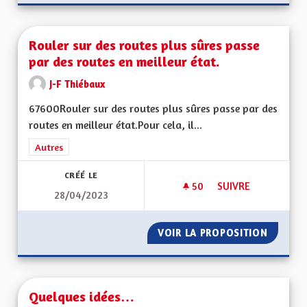
Rouler sur des routes plus sûres passe
par des routes en meilleur état.
J-F Thiébaux
67600Rouler sur des routes plus sûres passe par des
routes en meilleur état.Pour cela, il...
Filtrer les résultats de la catégorie : Autres
Autres
CRÉÉ LE
50
50 ABONNÉS
SUIVRE
28/04/2023
ROULER SUR DES RO
VOIR LA PROPOSITION
ROULER
Quelques idées…