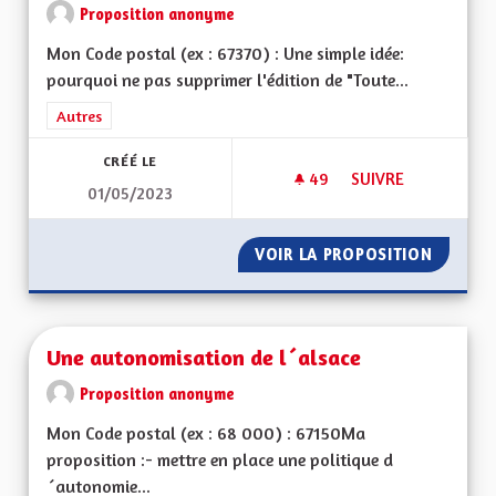
Proposition anonyme
Mon Code postal (ex : 67370) : Une simple idée:
pourquoi ne pas supprimer l'édition de "Toute...
Filtrer les résultats de la catégorie : Autres
Autres
CRÉÉ LE
49
49 ABONNÉS
SUIVRE
01/05/2023
UNE ÉCONOMIE DE P
VOIR LA PROPOSITION
UNE ÉC
Une autonomisation de l´alsace
Proposition anonyme
Mon Code postal (ex : 68 000) : 67150Ma
proposition :- mettre en place une politique d
´autonomie...