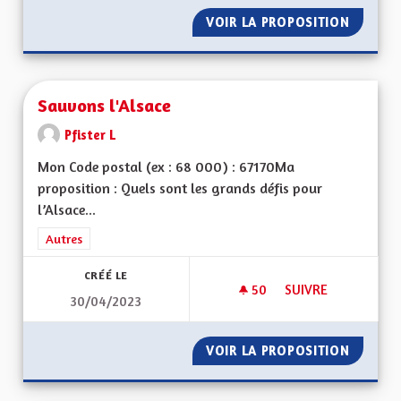
VOIR LA PROPOSITION
MIEUX 
Sauvons l'Alsace
Pfister L
Mon Code postal (ex : 68 000) : 67170Ma
proposition : Quels sont les grands défis pour
l’Alsace...
Filtrer les résultats de la catégorie : Autres
Autres
CRÉÉ LE
50
50 ABONNÉS
SUIVRE
30/04/2023
SAUVONS L'ALSACE
VOIR LA PROPOSITION
SAUVON