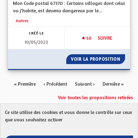
Mon Code postal 67370 : Certains villages dont celui
ou j'habite, est devenu dangereux par le...
Filtrer les résultats de la catégorie : Autres
Autres
CRÉÉ LE
50
50 ABONNÉS
SUIVRE
10/05/2023
INSTALLER DES RA
VOIR LA PROPOSITION
INSTAL
« Première
‹ Précédent
Suivant ›
Dernière »
Voir toutes les propositions retirées
Ce site utilise des cookies et vous donne le contrôle sur ceux
Protection des Données
Charte de contribution
que vous souhaitez activer
Mentions légales
FAQ
CGU
Droit d’interpellation citoyenne : comment ça marche ?