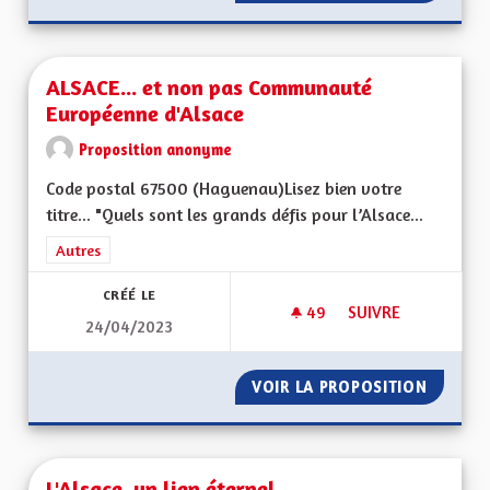
ALSACE... et non pas Communauté
Européenne d'Alsace
Proposition anonyme
Code postal 67500 (Haguenau)Lisez bien votre
titre... "Quels sont les grands défis pour l’Alsace...
Filtrer les résultats de la catégorie : Autres
Autres
CRÉÉ LE
49
49 ABONNÉS
SUIVRE
24/04/2023
ALSACE... ET NON
VOIR LA PROPOSITION
ALSACE
L'Alsace, un lien éternel