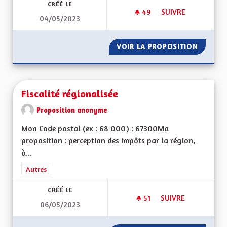
CRÉÉ LE
49
49 ABONNÉS
SUIVRE
04/05/2023
VIREZ MOI CE MOT 
VOIR LA PROPOSITION
VIREZ 
Fiscalité régionalisée
Proposition anonyme
Mon Code postal (ex : 68 000) : 67300Ma
proposition : perception des impôts par la région,
à...
Filtrer les résultats de la catégorie : Autres
Autres
CRÉÉ LE
51
51 ABONNÉS
SUIVRE
06/05/2023
FISCALITÉ RÉGIONA