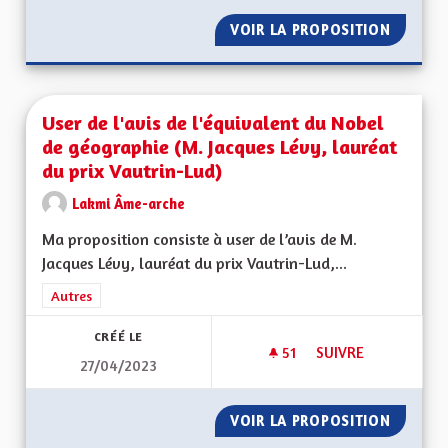
VOIR LA PROPOSITION
L'INDÉ
User de l'avis de l'équivalent du Nobel
de géographie (M. Jacques Lévy, lauréat
du prix Vautrin-Lud)
Lakmi Âme-arche
Ma proposition consiste à user de l’avis de M.
Jacques Lévy, lauréat du prix Vautrin-Lud,...
Filtrer les résultats de la catégorie : Autres
Autres
CRÉÉ LE
51
51 ABONNÉS
SUIVRE
27/04/2023
USER DE L'AVIS DE
VOIR LA PROPOSITION
USER DE