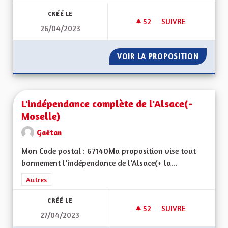
CRÉÉ LE
52
52 ABONNÉS
SUIVRE
26/04/2023
UNE ALSACE FORTE 
VOIR LA PROPOSITION
UNE AL
L'indépendance complète de l'Alsace(-
Moselle)
Gaëtan
Mon Code postal : 67140Ma proposition vise tout
bonnement l'indépendance de l'Alsace(+ la...
Filtrer les résultats de la catégorie : Autres
Autres
CRÉÉ LE
52
52 ABONNÉS
SUIVRE
27/04/2023
L'INDÉPENDANCE CO