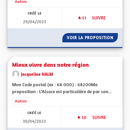
Filtrer les résultats de la catégorie : Autres
Autres
CRÉÉ LE
51
51 ABONNÉS
SUIVRE
29/04/2023
SAUVER L'ALSACE P
VOIR LA PROPOSITION
SAUVER
Mieux vivre dans notre région
Jacqueline HALM
Mon Code postal (ex : 68 000) : 68200Ma
proposition : L'Alsace est particulière de par son...
Filtrer les résultats de la catégorie : Autres
Autres
CRÉÉ LE
50
50 ABONNÉS
SUIVRE
30/04/2023
MIEUX VIVRE DANS