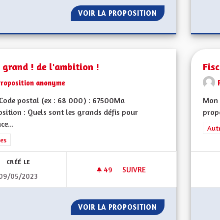
VOIR LA PROPOSITION
INSTALLER DES R
 grand ! de l'ambition !
Fisc
Proposition anonyme
Code postal (ex : 68 000) : 67500Ma
Mon 
sition : Quels sont les grands défis pour
propo
ce...
Filt
Aut
rer les résultats de la catégorie : Autres
es
CRÉÉ LE
49
49 ABONNÉS
SUIVRE
09/05/2023
VOIR GRAND ! DE L'AMBITION 
VOIR LA PROPOSITION
VOIR GRAND ! DE 