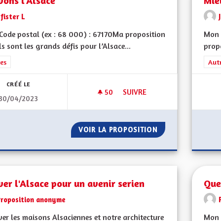
vons l'Alsace
Mie
fister L
ode postal (ex : 68 000) : 67170Ma proposition
Mon 
ls sont les grands défis pour l’Alsace...
propo
rer les résultats de la catégorie : Autres
es
Filt
Aut
CRÉÉ LE
50
50 ABONNÉS
SUIVRE
30/04/2023
SAUVONS L'ALSACE
VOIR LA PROPOSITION
SAUVONS L'ALSA
er l'Alsace pour un avenir serien
Que
Proposition anonyme
er les maisons Alsaciennes et notre architecture
Mon 