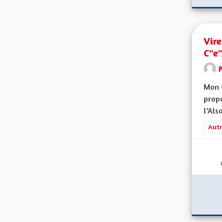
Vire
C"e
Mon 
propo
l’Alsa
Filt
Autr