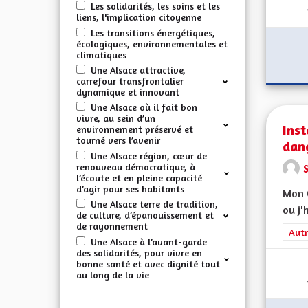
Les solidarités, les soins et les
liens, l'implication citoyenne
Les transitions énergétiques,
écologiques, environnementales et
climatiques
Une Alsace attractive,
carrefour transfrontalier
dynamique et innovant
Une Alsace où il fait bon
vivre, au sein d’un
Inst
environnement préservé et
tourné vers l’avenir
dan
Une Alsace région, cœur de
renouveau démocratique, à
l’écoute et en pleine capacité
d’agir pour ses habitants
Mon C
Une Alsace terre de tradition,
ou j'
de culture, d’épanouissement et
de rayonnement
Filt
Autr
Une Alsace à l’avant-garde
des solidarités, pour vivre en
bonne santé et avec dignité tout
au long de la vie