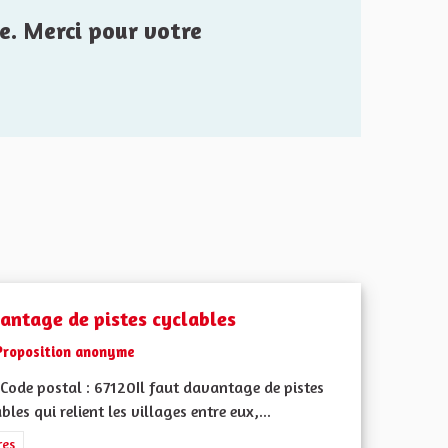
e. Merci pour votre
antage de pistes cyclables
Proposition anonyme
Code postal : 67120Il faut davantage de pistes
bles qui relient les villages entre eux,...
rer les résultats de la catégorie : Autres
res