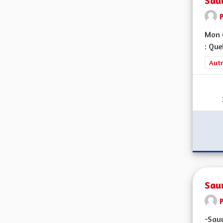
Sau
P
Mon C
: Que
Filt
Autr
Sauv
-Sauv