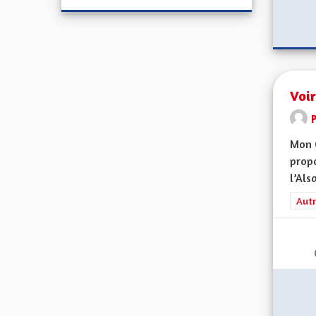
Voir
Mon 
propo
l’Alsa
Filt
Autr