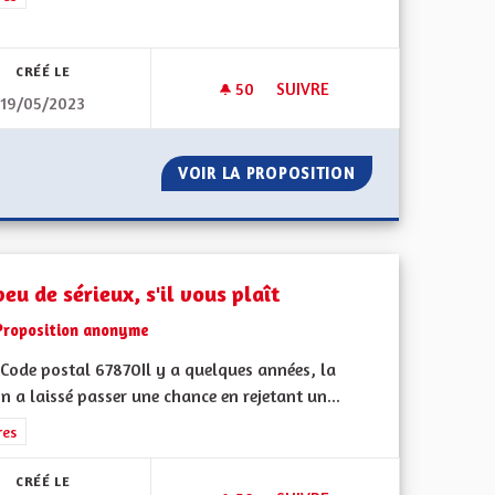
CRÉÉ LE
50
50 ABONNÉS
SUIVRE
19/05/2023
 L'ÉTAT
DAVANTAGE DE PISTES CYCLAB
ÉGLISE ET DE L'ÉTAT
VOIR LA PROPOSITION
DAVANTAGE DE P
eu de sérieux, s'il vous plaît
Proposition anonyme
Code postal 67870Il y a quelques années, la
n a laissé passer une chance en rejetant un...
rer les résultats de la catégorie : Autres
res
CRÉÉ LE