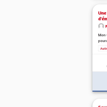
Une 
d'ém
Mon C
pourq
Filt
Autr