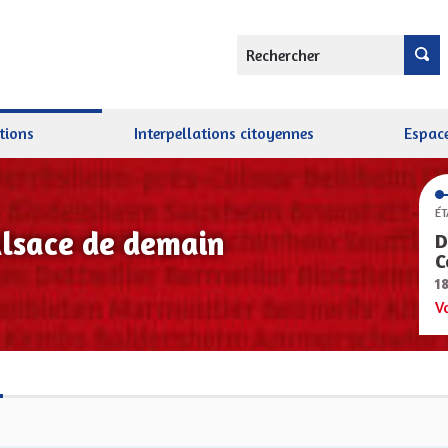
Rechercher
tions
Interpellations citoyennes
Espace
ÉT
Alsace de demain
D
C
1
V