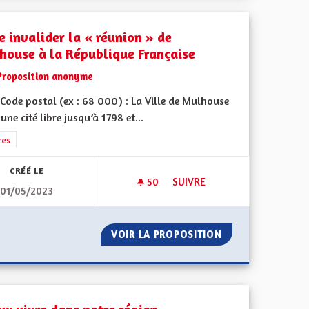
e invalider la « réunion » de
house à la République Française
Proposition anonyme
Code postal (ex : 68 000) : La Ville de Mulhouse
 une cité libre jusqu’à 1798 et...
rer les résultats de la catégorie : Autres
res
CRÉÉ LE
50
50 ABONNÉS
SUIVRE
01/05/2023
ENCRE...ET D'ÉMISSION DE CARBONE.
FAIRE INVALIDER LA « RÉUNI
 PAPIER, D'ENCRE...ET D'ÉMISSION DE CARBONE.
VOIR LA PROPOSITION
FAIRE INVALIDER