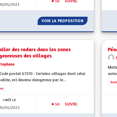
50
50 ABONNÉS
SUIVRE
16/05/2023
PRÉSERVER L'ÂME ALSACIENN
VOIR LA PROPOSITION
PRÉSERVER L'ÂME
aller des radars dans les zones
Péa
geureuses des villages
Stephane
Mettr
ode postal 67370 : Certains villages dont celui
autor
habite, est devenu dangereux par le...
Filt
Aut
rer les résultats de la catégorie : Autres
es
CRÉÉ LE
50
50 ABONNÉS
SUIVRE
10/05/2023
INSTALLER DES RADARS DANS