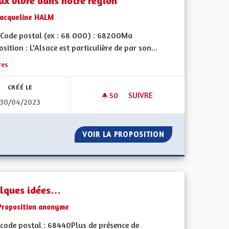
ux vivre dans notre région
Jacqueline HALM
Code postal (ex : 68 000) : 68200Ma
sition : L'Alsace est particulière de par son...
rer les résultats de la catégorie : Autres
res
CRÉÉ LE
50
50 ABONNÉS
SUIVRE
30/04/2023
MIEUX VIVRE DANS NOTRE R
CE
VOIR LA PROPOSITION
MIEUX VIVRE DA
lques idées…
Proposition anonyme
code postal : 68440Plus de présence de