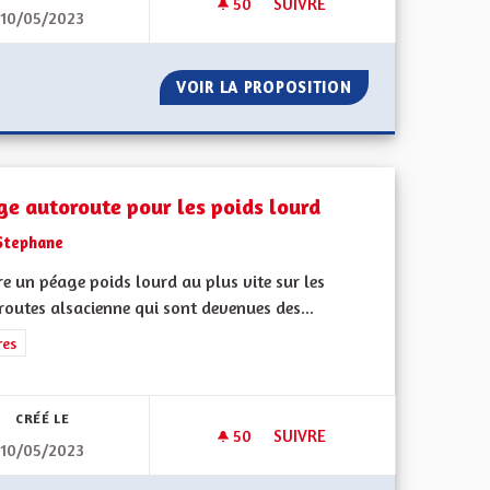
50
50 ABONNÉS
SUIVRE
10/05/2023
E
UN PEU DE SÉRIEUX, S'IL VOU
 ALSACIENNE
VOIR LA PROPOSITION
UN PEU DE SÉRIEU
ge autoroute pour les poids lourd
Stephane
e un péage poids lourd au plus vite sur les
outes alsacienne qui sont devenues des...
rer les résultats de la catégorie : Autres
res
CRÉÉ LE
50
50 ABONNÉS
SUIVRE
10/05/2023
 LES ZONES DANGEUREUSES DES VILLAGES
PÉAGE AUTOROUTE POUR LES