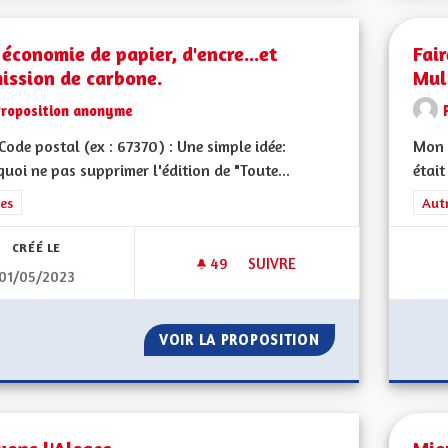
économie de papier, d'encre...et
Fair
ission de carbone.
Mul
Proposition anonyme
ode postal (ex : 67370) : Une simple idée:
Mon 
uoi ne pas supprimer l'édition de "Toute...
était
rer les résultats de la catégorie : Autres
es
Filt
Aut
CRÉÉ LE
49
49 ABONNÉS
SUIVRE
01/05/2023
UNE ÉCONOMIE DE PAPIER, D'
VOIR LA PROPOSITION
UNE ÉCONOMIE DE