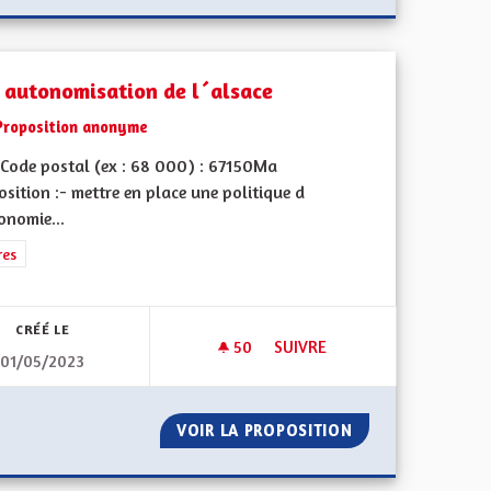
 autonomisation de l´alsace
Proposition anonyme
Code postal (ex : 68 000) : 67150Ma
sition :- mettre en place une politique d
onomie...
rer les résultats de la catégorie : Autres
res
CRÉÉ LE
50
50 ABONNÉS
SUIVRE
01/05/2023
NNE", DE LA C"E"A
UNE AUTONOMISATION DE L´
T " EUROPÉENNE", DE LA C"E"A
VOIR LA PROPOSITION
UNE AUTONOMISA