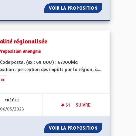
ADARS DANS LES ZONES DANGEUREUSES DES VILLAGES
VOIR LA PROPOSITION
PÉAGE AUTOROUT
alité régionalisée
Proposition anonyme
Code postal (ex : 68 000) : 67300Ma
sition : perception des impôts par la région, à...
rer les résultats de la catégorie : Autres
res
CRÉÉ LE
51
51 ABONNÉS
SUIVRE
06/05/2023
!
FISCALITÉ RÉGIONALISÉE
L'AMBITION !
VOIR LA PROPOSITION
FISCALITÉ RÉGIO