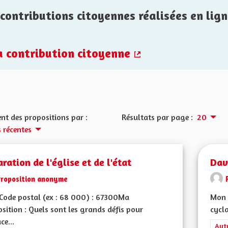
contributions citoyennes réalisées en lign
la contribution citoyenne
(Lien externe)
nt des propositions par :
Résultats par page :
20
s récentes
ration de l'église et de l'état
Dav
Proposition anonyme
Code postal (ex : 68 000) : 67300Ma
Mon 
sition : Quels sont les grands défis pour
cycla
ce...
Filt
Aut