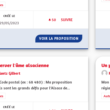
rer les résultats de la catégorie : Autres
es
CRÉÉ LE
50
50 ABONNÉS
SUIVRE
29/05/2023
SÉPARATION DE L'ÉGLISE ET DE
VOIR LA PROPOSITION
SÉPARATION DE L'
erver l'âme alsacienne
Un p
untz Gilbert
ode postal (ex : 68 480) : Ma proposition
Mon 
ls sont les grands défis pour l’Alsace de...
régio
rer les résultats de la catégorie : Autres
es
Filt
Aut
CRÉÉ LE