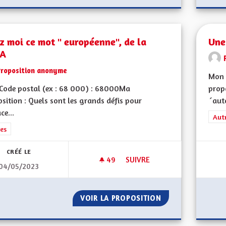
z moi ce mot " européenne", de la
Une
"A
Proposition anonyme
Mon 
Code postal (ex : 68 000) : 68000Ma
propo
sition : Quels sont les grands défis pour
´aut
ce...
Filt
Aut
rer les résultats de la catégorie : Autres
es
CRÉÉ LE
49
49 ABONNÉS
SUIVRE
04/05/2023
VIREZ MOI CE MOT " EUROPÉE
VOIR LA PROPOSITION
VIREZ MOI CE MO