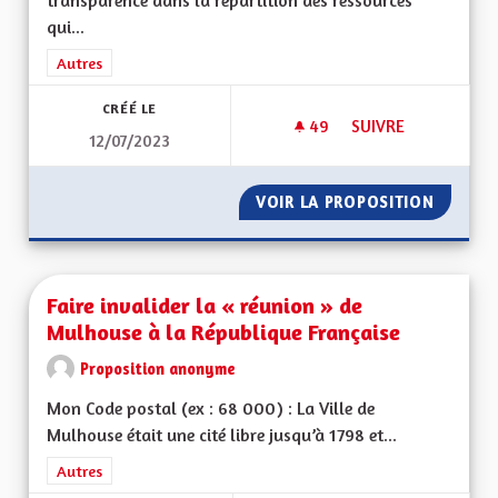
transparence dans la répartition des ressources
qui...
Filtrer les résultats de la catégorie : Autres
Autres
CRÉÉ LE
49
49 ABONNÉS
SUIVRE
12/07/2023
EGALITÉ ENTRE LES
VOIR LA PROPOSITION
EGALITÉ
Faire invalider la « réunion » de
Mulhouse à la République Française
Proposition anonyme
Mon Code postal (ex : 68 000) : La Ville de
Mulhouse était une cité libre jusqu’à 1798 et...
Filtrer les résultats de la catégorie : Autres
Autres