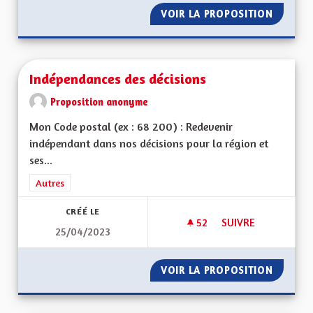
VOIR LA PROPOSITION
HAUT-RH
Indépendances des décisions
Proposition anonyme
Mon Code postal (ex : 68 200) : Redevenir
indépendant dans nos décisions pour la région et
ses...
Filtrer les résultats de la catégorie : Autres
Autres
CRÉÉ LE
52
52 ABONNÉS
SUIVRE
25/04/2023
INDÉPENDANCES DE
VOIR LA PROPOSITION
INDÉPE