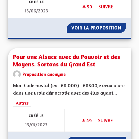
CRÉÉ LE
50
50 ABONNÉS
SUIVRE
13/06/2023
POUR UNE ALSACE
VOIR LA PROPOSITION
POUR U
Pour une Alsace avec du Pouvoir et des
Moyens. Sortons du Grand Est
Proposition anonyme
Mon Code postal (ex : 68 000) : 68800Je veux vivre
dans une vraie démocratie avec des élus ayant...
Filtrer les résultats de la catégorie : Autres
Autres
CRÉÉ LE
49
49 ABONNÉS
SUIVRE
13/07/2023
POUR UNE ALSACE 