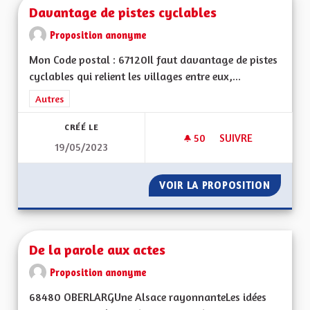
Davantage de pistes cyclables
Proposition anonyme
Mon Code postal : 67120Il faut davantage de pistes
cyclables qui relient les villages entre eux,...
Filtrer les résultats de la catégorie : Autres
Autres
CRÉÉ LE
50
50 ABONNÉS
SUIVRE
19/05/2023
DAVANTAGE DE PIST
VOIR LA PROPOSITION
DAVANT
De la parole aux actes
Proposition anonyme
68480 OBERLARGUne Alsace rayonnanteLes idées