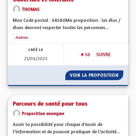
THOMAS
Mon Code postal : 68580Ma proposition : les élus /
élues devront respecter toutes les personnes...
Filtrer les résultats de la catégorie : Autres
Autres
CRÉÉ LE
50
50 ABONNÉS
SUIVRE
21/04/2023
OUVERTURE ET TO
VOIR LA PROPOSITION
OUVERT
Parcours de santé pour tous
Proposition anonyme
Avoir la possibilité pour chaque d’avoir de
l’information et de pouvoir pratiquer de l’activité...