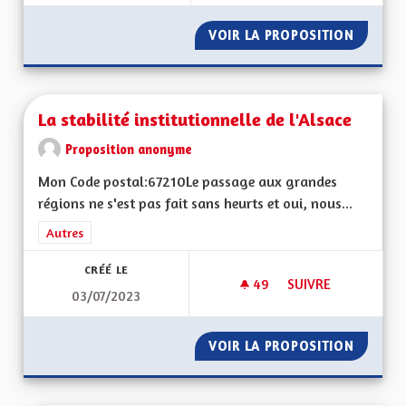
VOIR LA PROPOSITION
L'INDÉ
La stabilité institutionnelle de l'Alsace
Proposition anonyme
Mon Code postal:67210Le passage aux grandes
régions ne s'est pas fait sans heurts et oui, nous...
Filtrer les résultats de la catégorie : Autres
Autres
CRÉÉ LE
49
49 ABONNÉS
SUIVRE
03/07/2023
LA STABILITÉ INSTI
VOIR LA PROPOSITION
LA STAB