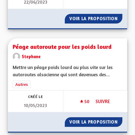
22/06/2023
PARTICULARITÉS AL
VOIR LA PROPOSITION
PARTIC
Péage autoroute pour les poids lourd
Stephane
Mettre un péage poids lourd au plus vite sur les
autoroutes alsacienne qui sont devenues des...
Filtrer les résultats de la catégorie : Autres
Autres
CRÉÉ LE
50
50 ABONNÉS
SUIVRE
10/05/2023
PÉAGE AUTOROUTE 
VOIR LA PROPOSITION
PÉAGE 