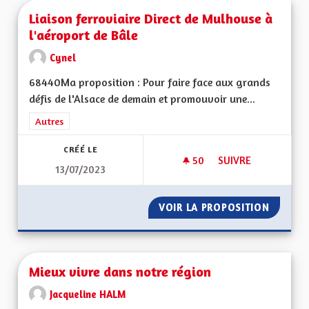
Liaison ferroviaire Direct de Mulhouse à
l'aéroport de Bâle
Cynel
68440Ma proposition : Pour faire face aux grands
défis de l'Alsace de demain et promouvoir une...
Filtrer les résultats de la catégorie : Autres
Autres
CRÉÉ LE
50
50 ABONNÉS
SUIVRE
13/07/2023
LIAISON FERROVIAI
VOIR LA PROPOSITION
LIAISO
Mieux vivre dans notre région
Jacqueline HALM