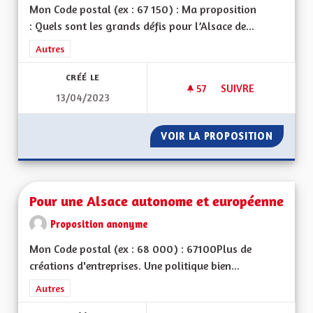
Mon Code postal (ex : 67 150) : Ma proposition
: Quels sont les grands défis pour l’Alsace de...
Filtrer les résultats de la catégorie : Autres
Autres
CRÉÉ LE
57
57 ABONNÉS
SUIVRE
13/04/2023
POUR UNE ALSACE
VOIR LA PROPOSITION
POUR U
Pour une Alsace autonome et européenne
Proposition anonyme
Mon Code postal (ex : 68 000) : 67100Plus de
créations d'entreprises. Une politique bien...
Filtrer les résultats de la catégorie : Autres
Autres