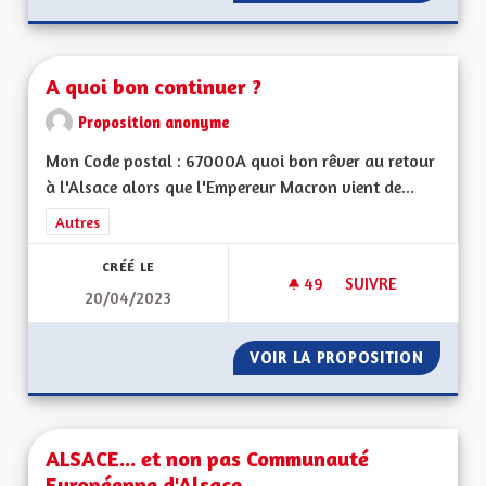
A quoi bon continuer ?
Proposition anonyme
Mon Code postal : 67000A quoi bon rêver au retour
à l'Alsace alors que l'Empereur Macron vient de...
Filtrer les résultats de la catégorie : Autres
Autres
CRÉÉ LE
49
49 ABONNÉS
SUIVRE
20/04/2023
A QUOI BON CONTI
VOIR LA PROPOSITION
A QUOI
ALSACE... et non pas Communauté
Européenne d'Alsace