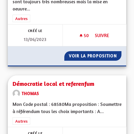
sont toujours très nombreuses mais la mise en
oeuvre...
Filtrer les résultats de la catégorie : Autres
Autres
CRÉÉ LE
50
50 ABONNÉS
SUIVRE
13/06/2023
DE LA PAROLE AUX 
VOIR LA PROPOSITION
DE LA 
Démocratie local et referenfum
THOMAS
Mon Code postal : 68580Ma proposition : Soumettre
à référendum tous les choix importants : A...
Filtrer les résultats de la catégorie : Autres
Autres
CRÉÉ LE