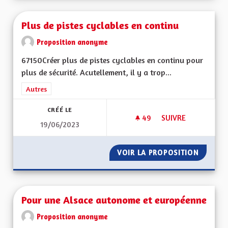
Plus de pistes cyclables en continu
Proposition anonyme
67150Créer plus de pistes cyclables en continu pour
plus de sécurité. Acutellement, il y a trop...
Filtrer les résultats de la catégorie : Autres
Autres
CRÉÉ LE
49
49 ABONNÉS
SUIVRE
19/06/2023
PLUS DE PISTES CY
VOIR LA PROPOSITION
PLUS D
Pour une Alsace autonome et européenne
Proposition anonyme