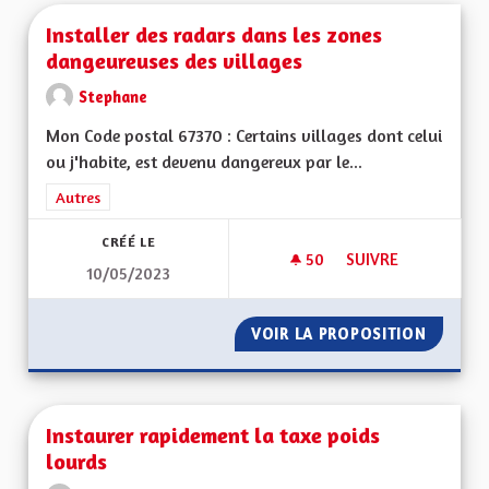
Installer des radars dans les zones
dangeureuses des villages
Stephane
Mon Code postal 67370 : Certains villages dont celui
ou j'habite, est devenu dangereux par le...
Filtrer les résultats de la catégorie : Autres
Autres
CRÉÉ LE
50
50 ABONNÉS
SUIVRE
10/05/2023
INSTALLER DES RA
VOIR LA PROPOSITION
INSTAL
Instaurer rapidement la taxe poids
lourds