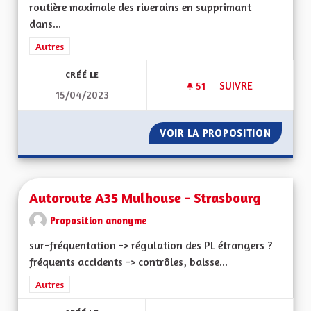
routière maximale des riverains en supprimant
dans...
Filtrer les résultats de la catégorie : Autres
Autres
CRÉÉ LE
51
51 ABONNÉS
SUIVRE
15/04/2023
AUGMENTER LA SÉC
VOIR LA PROPOSITION
AUGMEN
Autoroute A35 Mulhouse - Strasbourg
Proposition anonyme
sur-fréquentation -> régulation des PL étrangers ?
fréquents accidents -> contrôles, baisse...
Filtrer les résultats de la catégorie : Autres
Autres