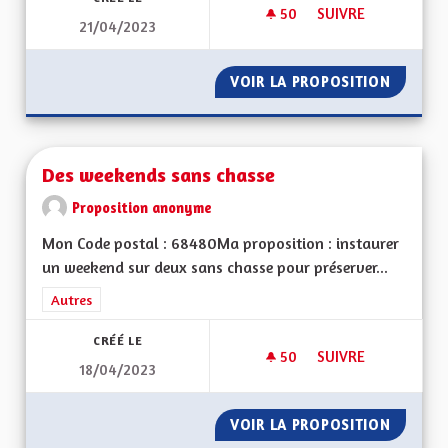
50
50 ABONNÉS
SUIVRE
21/04/2023
DÉMOCRATIE LOCAL
VOIR LA PROPOSITION
DÉMOCR
Des weekends sans chasse
Proposition anonyme
Mon Code postal : 68480Ma proposition : instaurer
un weekend sur deux sans chasse pour préserver...
Filtrer les résultats de la catégorie : Autres
Autres
CRÉÉ LE
50
50 ABONNÉS
SUIVRE
18/04/2023
DES WEEKENDS SAN
VOIR LA PROPOSITION
DES WE