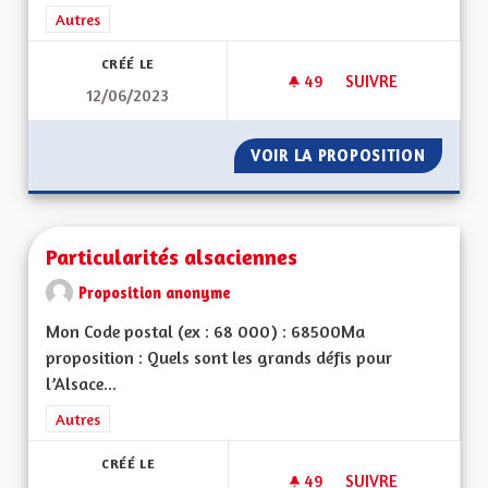
Filtrer les résultats de la catégorie : Autres
Autres
CRÉÉ LE
49
49 ABONNÉS
SUIVRE
12/06/2023
PARCOURS DE SANT
VOIR LA PROPOSITION
PARCOU
Particularités alsaciennes
Proposition anonyme
Mon Code postal (ex : 68 000) : 68500Ma
proposition : Quels sont les grands défis pour
l’Alsace...
Filtrer les résultats de la catégorie : Autres
Autres
CRÉÉ LE
49
49 ABONNÉS
SUIVRE