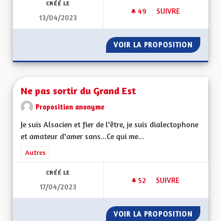
CRÉÉ LE
49
49 ABONNÉS
SUIVRE
13/04/2023
MINEURS NON ACC
VOIR LA PROPOSITION
MINEUR
Ne pas sortir du Grand Est
Proposition anonyme
Je suis Alsacien et fier de l'être, je suis dialectophone
et amateur d'amer sans...Ce qui me...
Filtrer les résultats de la catégorie : Autres
Autres
CRÉÉ LE
52
52 ABONNÉS
SUIVRE
17/04/2023
NE PAS SORTIR DU 
VOIR LA PROPOSITION
NE PAS