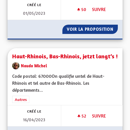
CRÉÉ LE
50
50 ABONNÉS
SUIVRE
01/05/2023
FAIRE INVALIDER L
VOIR LA PROPOSITION
FAIRE 
Haut-Rhinois, Bas-Rhinois, jetzt langt’s !
Naudo Michel
Code postal: 67000On qualifie untel de Haut-
Rhinois et tel autre de Bas-Rhinois. Les
départements...
Filtrer les résultats de la catégorie : Autres
Autres
CRÉÉ LE
52
52 ABONNÉS
SUIVRE
16/04/2023
HAUT-RHINOIS, BAS-