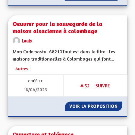
Oeuvrer pour la sauvegarde de la
maison alsacienne à colombage
Louis
Mon Code postal 68210Tout est dans le titre : Les
maisons traditionnelles à Colombages qui font...
Filtrer les résultats de la catégorie : Autres
Autres
CRÉÉ LE
52
52 ABONNÉS
SUIVRE
18/04/2023
OEUVRER POUR LA 
VOIR LA PROPOSITION
OEUVRE
Ouverture et tolérance