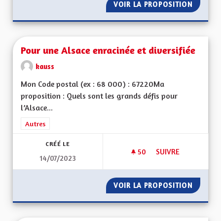
VOIR LA PROPOSITION
POUR U
Pour une Alsace enracinée et diversifiée
kauss
Mon Code postal (ex : 68 000) : 67220Ma
proposition : Quels sont les grands défis pour
l’Alsace...
Filtrer les résultats de la catégorie : Autres
Autres
CRÉÉ LE
50
50 ABONNÉS
SUIVRE
14/07/2023
POUR UNE ALSACE E
VOIR LA PROPOSITION
POUR U