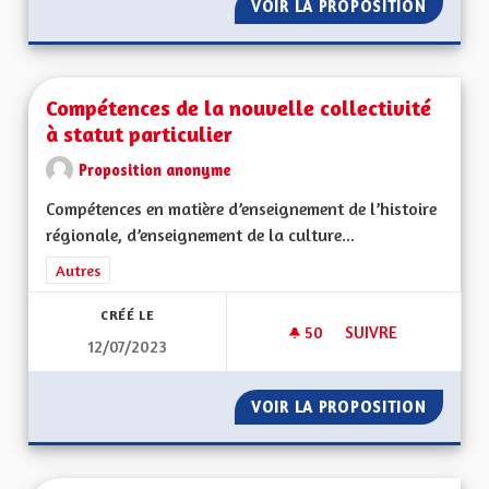
VOIR LA PROPOSITION
AVANTA
Compétences de la nouvelle collectivité
à statut particulier
Proposition anonyme
Compétences en matière d’enseignement de l’histoire
régionale, d’enseignement de la culture...
Filtrer les résultats de la catégorie : Autres
Autres
CRÉÉ LE
50
50 ABONNÉS
SUIVRE
12/07/2023
COMPÉTENCES DE LA
VOIR LA PROPOSITION
COMPÉT