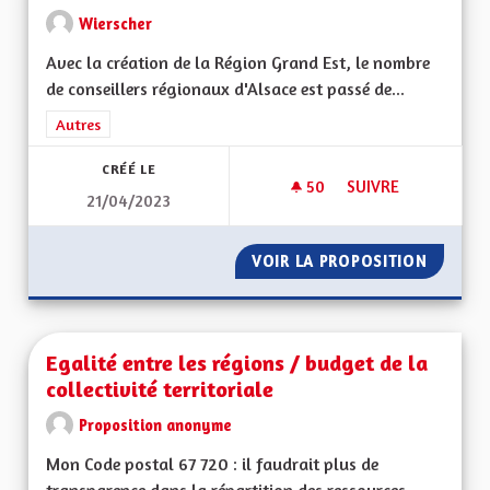
Wierscher
Avec la création de la Région Grand Est, le nombre
de conseillers régionaux d'Alsace est passé de...
Filtrer les résultats de la catégorie : Autres
Autres
CRÉÉ LE
50
50 ABONNÉS
SUIVRE
21/04/2023
DIMINUER LE NOMB
VOIR LA PROPOSITION
DIMINU
Egalité entre les régions / budget de la
collectivité territoriale
Proposition anonyme
Mon Code postal 67 720 : il faudrait plus de