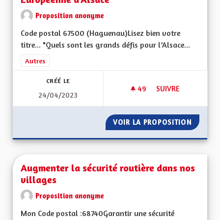
Proposition anonyme
Code postal 67500 (Haguenau)Lisez bien votre
titre... "Quels sont les grands défis pour l’Alsace...
Filtrer les résultats de la catégorie : Autres
Autres
CRÉÉ LE
49
49 ABONNÉS
SUIVRE
24/04/2023
ALSACE... ET NON
VOIR LA PROPOSITION
ALSACE
Augmenter la sécurité routière dans nos
villages
Proposition anonyme
Mon Code postal :68740Garantir une sécurité