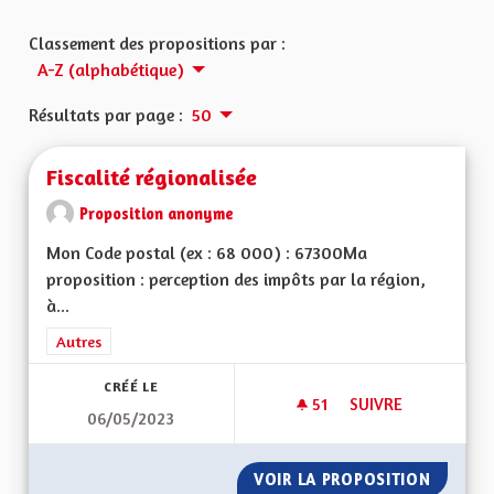
Classement des propositions par :
A-Z (alphabétique)
Résultats par page :
50
Fiscalité régionalisée
Proposition anonyme
Mon Code postal (ex : 68 000) : 67300Ma
proposition : perception des impôts par la région,
à...
Filtrer les résultats de la catégorie : Autres
Autres
CRÉÉ LE
51
51 ABONNÉS
SUIVRE
06/05/2023
FISCALITÉ RÉGIONA
VOIR LA PROPOSITION
FISCALI