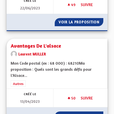
CRÉÉ LE
49
49 ABONNÉS
SUIVRE
22/06/2023
AUTOROUTE A35 M
VOIR LA PROPOSITION
AUTORO
Avantages De L'alsace
Laurent MULLER
Mon Code postal (ex : 68 000) : 68210Ma
proposition : Quels sont les grands défis pour
l’Alsace...
Filtrer les résultats de la catégorie : Autres
Autres
CRÉÉ LE
50
50 ABONNÉS
SUIVRE
13/04/2023
AVANTAGES DE L'AL