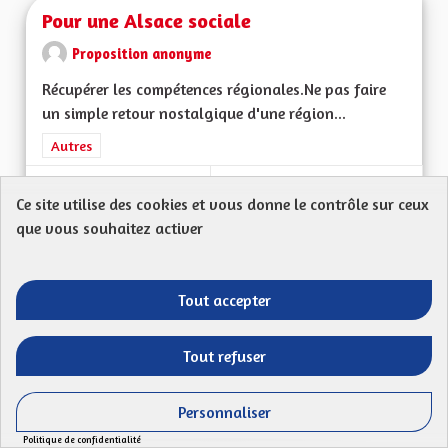
Pour une Alsace sociale
Proposition anonyme
Récupérer les compétences régionales.Ne pas faire
un simple retour nostalgique d'une région...
Filtrer les résultats de la catégorie : Autres
Autres
CRÉÉ LE
52
52 ABONNÉS
SUIVRE
Ce site utilise des cookies et vous donne le contrôle sur ceux
15/04/2023
POUR UNE ALSACE 
que vous souhaitez activer
VOIR LA PROPOSITION
POUR U
Tout accepter
Tout refuser
Préserver l'âme alsacienne
Kuntz Gilbert
Personnaliser
Mon Code postal (ex : 68 480) : Ma proposition
Politique de confidentialité