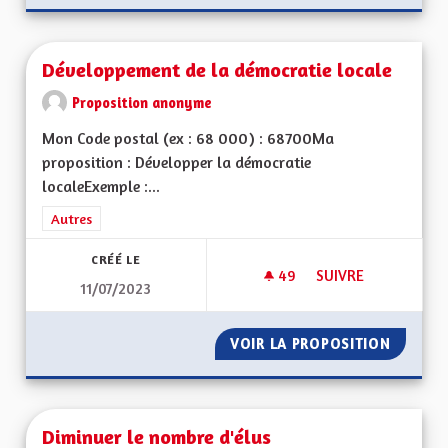
Développement de la démocratie locale
Proposition anonyme
Mon Code postal (ex : 68 000) : 68700Ma
proposition : Développer la démocratie
localeExemple :...
Filtrer les résultats de la catégorie : Autres
Autres
CRÉÉ LE
49
49 ABONNÉS
SUIVRE
11/07/2023
DÉVELOPPEMENT DE
VOIR LA PROPOSITION
DÉVELO
Diminuer le nombre d'élus