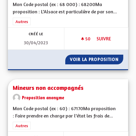
Mon Code postal (ex : 68 000) : 68200Ma
proposition : L'Alsace est particulière de par son...
Filtrer les résultats de la catégorie : Autres
Autres
CRÉÉ LE
50
50 ABONNÉS
SUIVRE
30/04/2023
MIEUX VIVRE DANS
VOIR LA PROPOSITION
MIEUX 
Mineurs non accompagnés
Proposition anonyme
Mon Code postal (ex : 60) : 67170Ma proposition
: Faire prendre en charge par l'état les frais de...
Filtrer les résultats de la catégorie : Autres
Autres