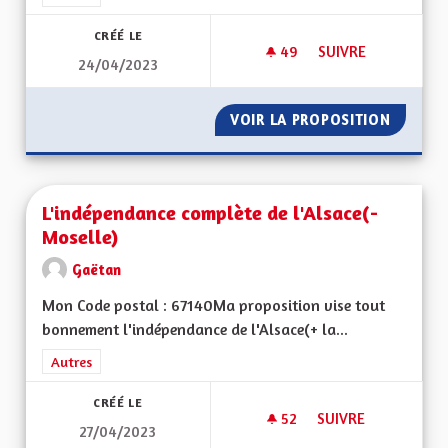
CRÉÉ LE
49
49 ABONNÉS
SUIVRE
24/04/2023
L'ALSACE, UN LIEN 
VOIR LA PROPOSITION
L'ALSAC
L'indépendance complète de l'Alsace(-
Moselle)
Gaëtan
Mon Code postal : 67140Ma proposition vise tout
bonnement l'indépendance de l'Alsace(+ la...
Filtrer les résultats de la catégorie : Autres
Autres
CRÉÉ LE
52
52 ABONNÉS
SUIVRE
27/04/2023
L'INDÉPENDANCE CO