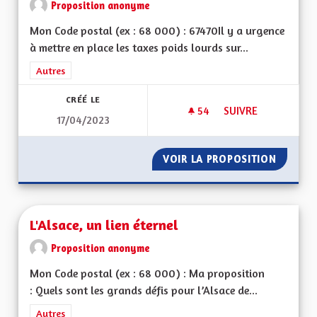
Proposition anonyme
Mon Code postal (ex : 68 000) : 67470Il y a urgence
à mettre en place les taxes poids lourds sur...
Filtrer les résultats de la catégorie : Autres
Autres
CRÉÉ LE
54
54 ABONNÉS
SUIVRE
17/04/2023
INSTAURER RAPIDE
VOIR LA PROPOSITION
INSTAU
L'Alsace, un lien éternel
Proposition anonyme
Mon Code postal (ex : 68 000) : Ma proposition
: Quels sont les grands défis pour l’Alsace de...
Filtrer les résultats de la catégorie : Autres
Autres