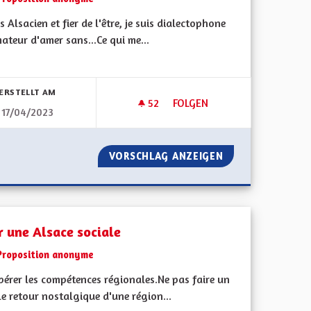
is Alsacien et fier de l'être, je suis dialectophone
ateur d'amer sans...Ce qui me...
bnisse nach Kategorie filtern:
ERSTELLT AM
52
52 FOLLOWER
FOLGEN
17/04/2023
AXE POIDS LOURDS
NE PAS SORTIR DU GRAND ES
EMENT LA TAXE POIDS LOURDS
VORSCHLAG ANZEIGEN
NE PAS SORTIR D
r une Alsace sociale
Proposition anonyme
pérer les compétences régionales.Ne pas faire un
e retour nostalgique d'une région...