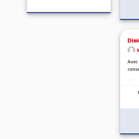
Dimi
Avec 
conse
Erge