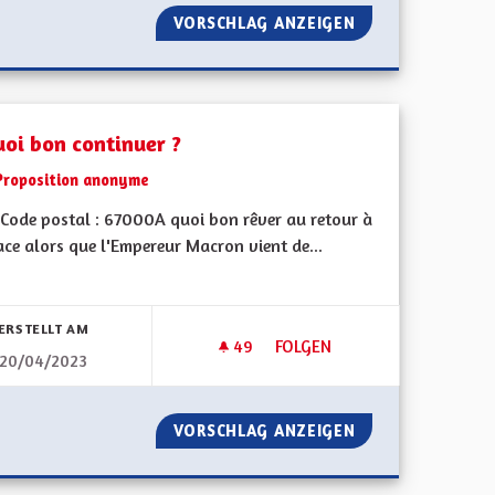
OLÉRANCE
VORSCHLAG ANZEIGEN
DÉMOCRATIE LOC
uoi bon continuer ?
Proposition anonyme
Code postal : 67000A quoi bon rêver au retour à
ace alors que l'Empereur Macron vient de...
bnisse nach Kategorie filtern:
ERSTELLT AM
49
49 FOLLOWER
FOLGEN
20/04/2023
A QUOI BON CONTINUER ?
MBRE D'ÉLUS
VORSCHLAG ANZEIGEN
A QUOI BON CON