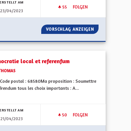
ERSTELLT AM
55
55 FOLLOWER
FOLGEN
23/04/2023
UNAUTÉ EUROPÉENNE D'ALSACE
SORTIR DU GRAND EST, ENFIN 
ON PAS COMMUNAUTÉ EUROPÉENNE D'ALSACE
VORSCHLAG ANZEIGEN
SORTIR DU GRAND
ocratie local et referenfum
THOMAS
Code postal : 68580Ma proposition : Soumettre
érendum tous les choix importants : A...
bnisse nach Kategorie filtern:
ERSTELLT AM
50
50 FOLLOWER
FOLGEN
21/04/2023
DÉMOCRATIE LOCAL ET REFE