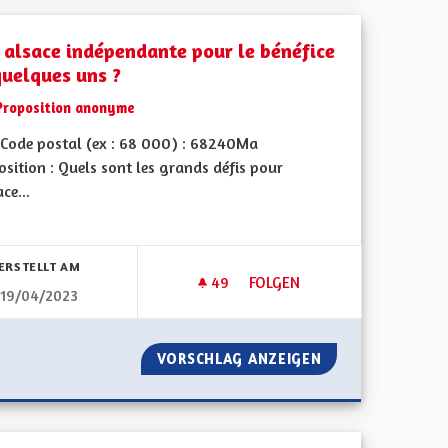
 alsace indépendante pour le bénéfice
quelques uns ?
Proposition anonyme
Code postal (ex : 68 000) : 68240Ma
sition : Quels sont les grands défis pour
ace...
bnisse nach Kategorie filtern:
ERSTELLT AM
49
49 FOLLOWER
FOLGEN
19/04/2023
LÈTE
UNE ALSACE INDÉPENDANTE P
OMIE COMPLÈTE
VORSCHLAG ANZEIGEN
UNE ALSACE IND