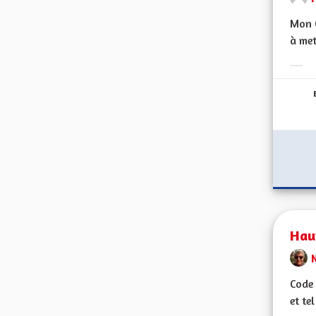
Mon C
à met
Erge
Haut
Code 
et te