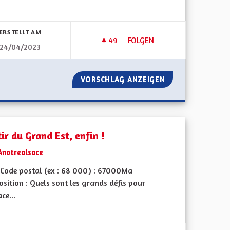
bnisse nach Kategorie filtern:
ERSTELLT AM
49
49 FOLLOWER
FOLGEN
24/04/2023
NS
L'ALSACE, UN LIEN ÉTERNEL
DES DÉCISIONS
VORSCHLAG ANZEIGEN
L'ALSACE, UN LI
ir du Grand Est, enfin !
Anotrealsace
Code postal (ex : 68 000) : 67000Ma
sition : Quels sont les grands défis pour
ace...
bnisse nach Kategorie filtern: