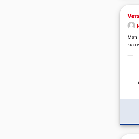
Ver
Mon C
succe
Erge