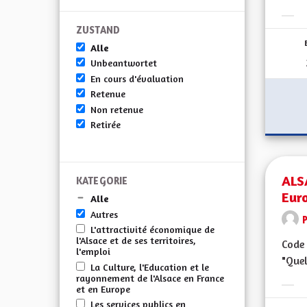
Erge
ZUSTAND
Alle
Unbeantwortet
En cours d'évaluation
Retenue
Non retenue
Retirée
ALS
KATEGORIE
Eur
Alle
Autres
L'attractivité économique de
l'Alsace et de ses territoires,
Code 
l'emploi
"Quel
La Culture, l'Education et le
rayonnement de l'Alsace en France
et en Europe
Erge
Les services publics en