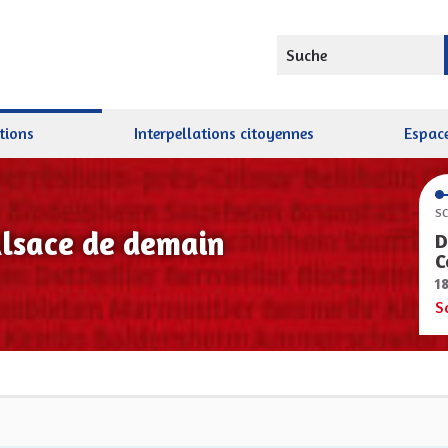
Suche
tions
Interpellations citoyennes
Espace
SC
Alsace de demain
D
C
1
S