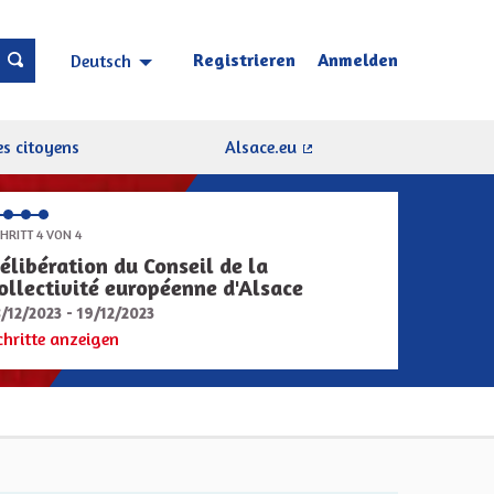
Registrieren
Anmelden
Deutsch
Choisir la langue
Sprache wählen
s citoyens
Alsace.eu
(Externer Link)
HRITT 4 VON 4
élibération du Conseil de la
ollectivité européenne d'Alsace
8/12/2023 - 19/12/2023
chritte anzeigen