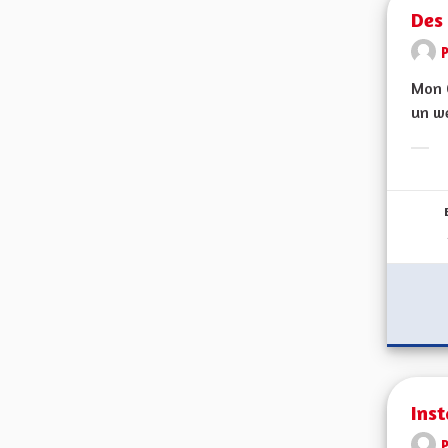
Des
Mon C
un we
Erge
Inst