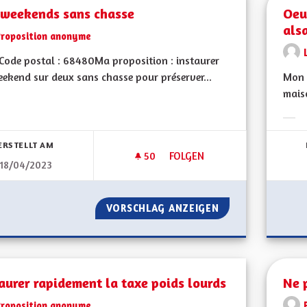
 weekends sans chasse
Oeu
als
Proposition anonyme
ode postal : 68480Ma proposition : instaurer
ekend sur deux sans chasse pour préserver...
Mon C
mais
bnisse nach Kategorie filtern:
Erge
ERSTELLT AM
50
50 FOLLOWER
FOLGEN
18/04/2023
DES WEEKENDS SANS CHASSE
VORSCHLAG ANZEIGEN
DES WEEKENDS S
aurer rapidement la taxe poids lourds
Ne 
Proposition anonyme