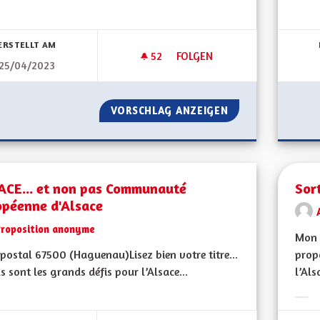
Erge
bnisse nach Kategorie filtern:
ERSTELLT AM
52
52 FOLLOWER
FOLGEN
25/04/2023
INDÉPENDANCES DES DÉCISIO
VORSCHLAG ANZEIGEN
INDÉPENDANCES 
ACE... et non pas Communauté
Sort
opéenne d'Alsace
Proposition anonyme
Mon 
postal 67500 (Haguenau)Lisez bien votre titre...
propo
s sont les grands défis pour l’Alsace...
l’Als
bnisse nach Kategorie filtern:
Erge