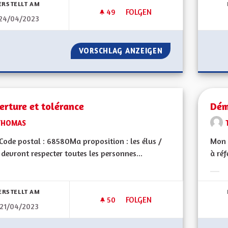
ERSTELLT AM
49
49 FOLLOWER
FOLGEN
24/04/2023
ALSACE... ET NON PAS COMM
VORSCHLAG ANZEIGEN
ALSACE... ET N
rture et tolérance
Dém
THOMAS
ode postal : 68580Ma proposition : les élus /
Mon 
 devront respecter toutes les personnes...
à réf
bnisse nach Kategorie filtern:
Erge
ERSTELLT AM
50
50 FOLLOWER
FOLGEN
21/04/2023
OUVERTURE ET TOLÉRANCE