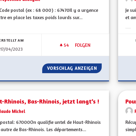
ode postal (ex : 68 000) : 67470Il y a urgence
Je su
tre en place les taxes poids lourds sur...
et am
bnisse nach Kategorie filtern:
Erge
ERSTELLT AM
54
54 FOLLOWER
FOLGEN
17/04/2023
INSTAURER RAPIDEMENT LA T
VORSCHLAG ANZEIGEN
INSTAURER RAPID
-Rhinois, Bas-Rhinois, jetzt langt’s !
Pou
Naudo Michel
postal: 67000On qualifie untel de Haut-Rhinois
Récu
l autre de Bas-Rhinois. Les départements...
simpl