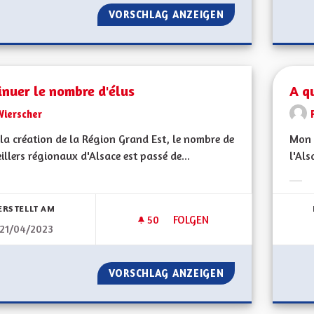
VORSCHLAG ANZEIGEN
OUVERTURE ET T
nuer le nombre d'élus
A q
Wierscher
la création de la Région Grand Est, le nombre de
Mon 
illers régionaux d'Alsace est passé de...
l'Als
bnisse nach Kategorie filtern:
Erge
ERSTELLT AM
50
50 FOLLOWER
FOLGEN
21/04/2023
DIMINUER LE NOMBRE D'ÉLUS
VORSCHLAG ANZEIGEN
DIMINUER LE NO