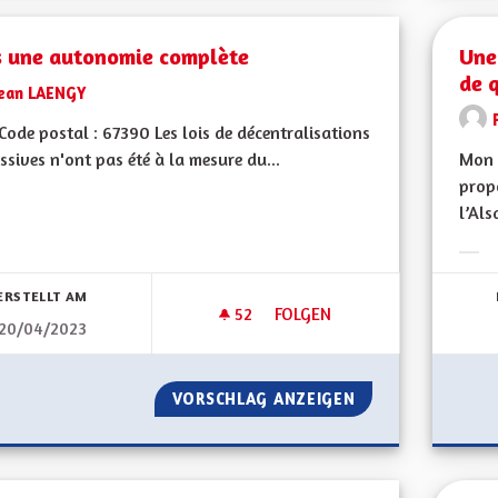
s une autonomie complète
Une
de 
Jean LAENGY
ode postal : 67390 Les lois de décentralisations
ssives n'ont pas été à la mesure du...
Mon 
propo
l’Als
bnisse nach Kategorie filtern:
Erge
ERSTELLT AM
52
52 FOLLOWER
FOLGEN
20/04/2023
VERS UNE AUTONOMIE COMP
VORSCHLAG ANZEIGEN
VERS UNE AUTON