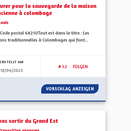
vrer pour la sauvegarde de la maison
acienne à colombage
Louis
ode postal 68210Tout est dans le titre : Les
ons traditionnelles à Colombages qui font...
bnisse nach Kategorie filtern:
ERSTELLT AM
52
52 FOLLOWER
FOLGEN
18/04/2023
OEUVRER POUR LA SAUVEGAR
ANS CHASSE
VORSCHLAG ANZEIGEN
OEUVRER POUR L
pas sortir du Grand Est
Proposition anonyme