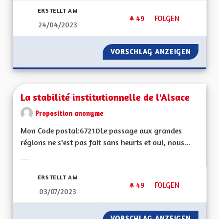
ERSTELLT AM
49
49 FOLLOWER
FOLGEN
24/04/2023
L'ALSACE, UN LIEN 
VORSCHLAG ANZEIGEN
L'ALSAC
La stabilité institutionnelle de l'Alsace
Proposition anonyme
Mon Code postal:67210Le passage aux grandes
régions ne s'est pas fait sans heurts et oui, nous...
Ergebnisse nach Kategorie filtern:
ERSTELLT AM
49
49 FOLLOWER
FOLGEN
03/07/2023
LA STABILITÉ INSTI
VORSCHLAG ANZEIGEN
LA STAB