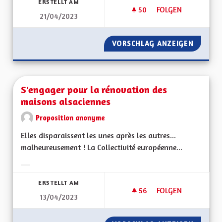
ERSTELLT AM
50
50 FOLLOWER
FOLGEN
21/04/2023
DIMINUER LE NOMB
VORSCHLAG ANZEIGEN
DIMINU
S'engager pour la rénovation des
maisons alsaciennes
Proposition anonyme
Elles disparaissent les unes après les autres...
malheureusement ! La Collectivité européenne...
Ergebnisse nach Kategorie filtern:
ERSTELLT AM
56
56 FOLLOWER
FOLGEN
13/04/2023
S'ENGAGER POUR L