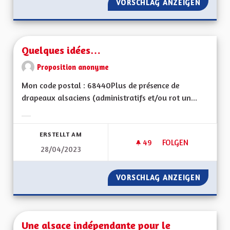
VORSCHLAG ANZEIGEN
S'ENGA
Quelques idées…
Proposition anonyme
Mon code postal : 68440Plus de présence de
drapeaux alsaciens (administratifs et/ou rot un...
Ergebnisse nach Kategorie filtern:
ERSTELLT AM
49
49 FOLLOWER
FOLGEN
28/04/2023
QUELQUES IDÉES…
VORSCHLAG ANZEIGEN
QUELQU
Une alsace indépendante pour le