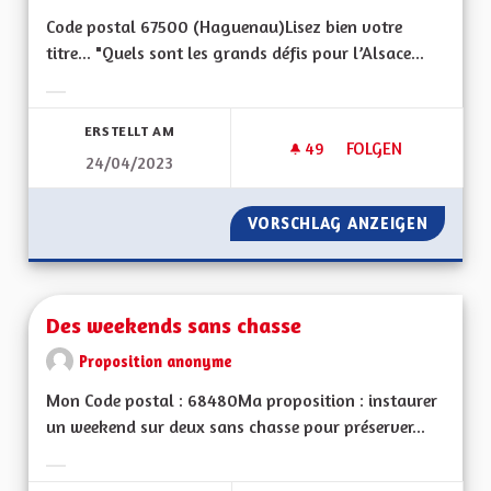
Code postal 67500 (Haguenau)Lisez bien votre
titre... "Quels sont les grands défis pour l’Alsace...
Ergebnisse nach Kategorie filtern:
ERSTELLT AM
49
49 FOLLOWER
FOLGEN
24/04/2023
ALSACE... ET NON
VORSCHLAG ANZEIGEN
ALSACE
Des weekends sans chasse
Proposition anonyme
Mon Code postal : 68480Ma proposition : instaurer
un weekend sur deux sans chasse pour préserver...
Ergebnisse nach Kategorie filtern: