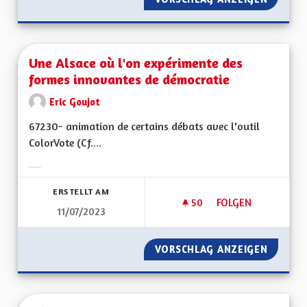
Une Alsace où l'on expérimente des
formes innovantes de démocratie
Eric Goujot
67230- animation de certains débats avec l'outil
ColorVote (Cf....
Ergebnisse nach Kategorie filtern:
ERSTELLT AM
50
50 FOLLOWER
FOLGEN
11/07/2023
UNE ALSACE OÙ L'
VORSCHLAG ANZEIGEN
UNE AL