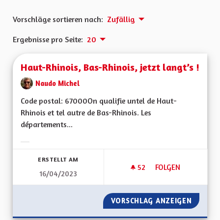
Vorschläge sortieren nach:
Zufällig
Ergebnisse pro Seite:
20
Haut-Rhinois, Bas-Rhinois, jetzt langt’s !
Naudo Michel
Code postal: 67000On qualifie untel de Haut-
Rhinois et tel autre de Bas-Rhinois. Les
départements...
Ergebnisse nach Kategorie filtern:
ERSTELLT AM
52
52 FOLLOWER
FOLGEN
16/04/2023
HAUT-RHINOIS, BAS-
VORSCHLAG ANZEIGEN
HAUT-RH