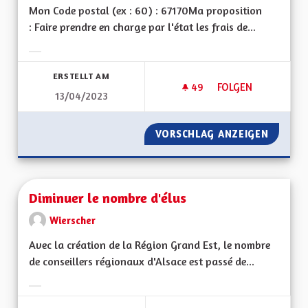
Mon Code postal (ex : 60) : 67170Ma proposition
: Faire prendre en charge par l'état les frais de...
Ergebnisse nach Kategorie filtern:
ERSTELLT AM
49
49 FOLLOWER
FOLGEN
13/04/2023
MINEURS NON ACC
VORSCHLAG ANZEIGEN
MINEUR
Diminuer le nombre d'élus
Wierscher
Avec la création de la Région Grand Est, le nombre
de conseillers régionaux d'Alsace est passé de...
Ergebnisse nach Kategorie filtern: