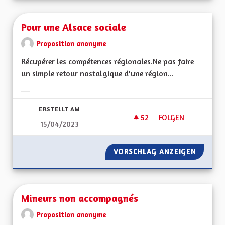
Pour une Alsace sociale
Proposition anonyme
Récupérer les compétences régionales.Ne pas faire
un simple retour nostalgique d'une région...
Ergebnisse nach Kategorie filtern:
ERSTELLT AM
52
52 FOLLOWER
FOLGEN
15/04/2023
POUR UNE ALSACE 
VORSCHLAG ANZEIGEN
POUR U
Mineurs non accompagnés
Proposition anonyme