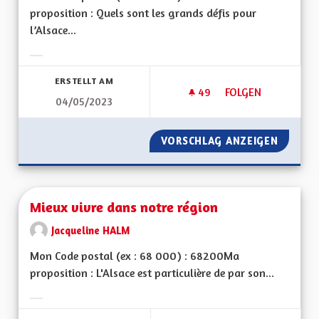
proposition : Quels sont les grands défis pour
l’Alsace...
Ergebnisse nach Kategorie filtern:
ERSTELLT AM
49
49 FOLLOWER
FOLGEN
04/05/2023
VIREZ MOI CE MOT 
VORSCHLAG ANZEIGEN
VIREZ 
Mieux vivre dans notre région
Jacqueline HALM
Mon Code postal (ex : 68 000) : 68200Ma
proposition : L'Alsace est particulière de par son...
Ergebnisse nach Kategorie filtern: