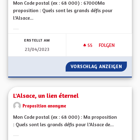
Mon Code postal (ex : 68 000) : 67000Ma
proposition : Quels sont les grands défis pour
l’Alsace...
Ergebnisse nach Kategorie filtern:
ERSTELLT AM
55
55 FOLLOWER
FOLGEN
23/04/2023
SORTIR DU GRAND E
VORSCHLAG ANZEIGEN
SORTIR 
L'Alsace, un lien éternel
Proposition anonyme
Mon Code postal (ex : 68 000) : Ma proposition
: Quels sont les grands défis pour l’Alsace de...
Ergebnisse nach Kategorie filtern: