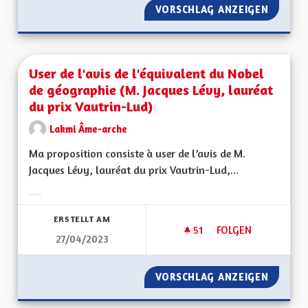
VORSCHLAG ANZEIGEN
DE LA 
User de l'avis de l'équivalent du Nobel
de géographie (M. Jacques Lévy, lauréat
du prix Vautrin-Lud)
Lakmi Âme-arche
Ma proposition consiste à user de l’avis de M.
Jacques Lévy, lauréat du prix Vautrin-Lud,...
Ergebnisse nach Kategorie filtern:
ERSTELLT AM
51
51 FOLLOWER
FOLGEN
27/04/2023
USER DE L'AVIS DE
VORSCHLAG ANZEIGEN
USER DE