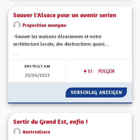
Sauver l'Alsace pour un avenir serien
Proposition anonyme
-Sauver les maisons Alsaciennes et notre
architecture locale, des destructions quasi...
Ergebnisse nach Kategorie filtern:
ERSTELLT AM
51
51 FOLLOWER
FOLGEN
29/04/2023
SAUVER L'ALSACE P
VORSCHLAG ANZEIGEN
SAUVER
Sortir du Grand Est, enfin !
Anotrealsace