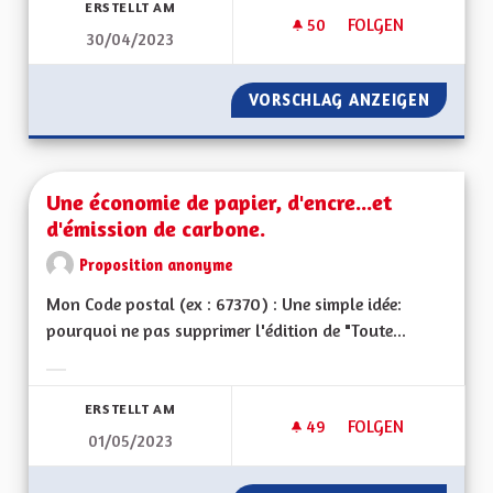
ERSTELLT AM
50
50 FOLLOWER
FOLGEN
30/04/2023
MIEUX VIVRE DANS
VORSCHLAG ANZEIGEN
MIEUX 
Une économie de papier, d'encre...et
d'émission de carbone.
Proposition anonyme
Mon Code postal (ex : 67370) : Une simple idée:
pourquoi ne pas supprimer l'édition de "Toute...
Ergebnisse nach Kategorie filtern:
ERSTELLT AM
49
49 FOLLOWER
FOLGEN
01/05/2023
UNE ÉCONOMIE DE P