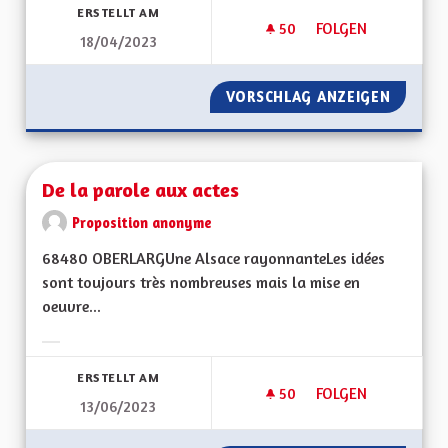
ERSTELLT AM
50
50 FOLLOWER
FOLGEN
18/04/2023
DES WEEKENDS SAN
VORSCHLAG ANZEIGEN
DES WE
De la parole aux actes
Proposition anonyme
68480 OBERLARGUne Alsace rayonnanteLes idées
sont toujours très nombreuses mais la mise en
oeuvre...
Ergebnisse nach Kategorie filtern:
ERSTELLT AM
50
50 FOLLOWER
FOLGEN
13/06/2023
DE LA PAROLE AUX 