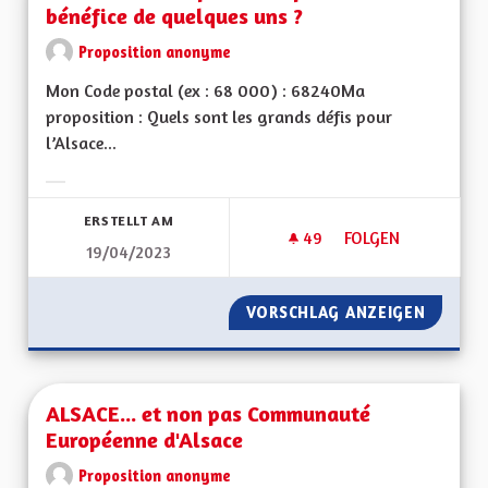
bénéfice de quelques uns ?
Proposition anonyme
Mon Code postal (ex : 68 000) : 68240Ma
proposition : Quels sont les grands défis pour
l’Alsace...
Ergebnisse nach Kategorie filtern:
ERSTELLT AM
49
49 FOLLOWER
FOLGEN
19/04/2023
UNE ALSACE INDÉP
VORSCHLAG ANZEIGEN
UNE AL
ALSACE... et non pas Communauté
Européenne d'Alsace
Proposition anonyme