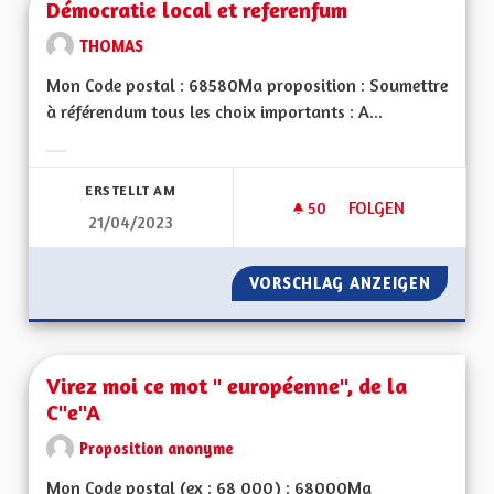
Démocratie local et referenfum
THOMAS
Mon Code postal : 68580Ma proposition : Soumettre
à référendum tous les choix importants : A...
Ergebnisse nach Kategorie filtern:
ERSTELLT AM
50
50 FOLLOWER
FOLGEN
21/04/2023
DÉMOCRATIE LOCAL
VORSCHLAG ANZEIGEN
DÉMOCR
Virez moi ce mot " européenne", de la
C"e"A
Proposition anonyme
Mon Code postal (ex : 68 000) : 68000Ma