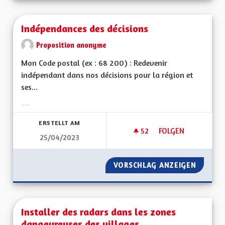
Indépendances des décisions
Proposition anonyme
Mon Code postal (ex : 68 200) : Redevenir
indépendant dans nos décisions pour la région et
ses...
Ergebnisse nach Kategorie filtern:
ERSTELLT AM
52
52 FOLLOWER
FOLGEN
25/04/2023
INDÉPENDANCES DE
VORSCHLAG ANZEIGEN
INDÉPE
Installer des radars dans les zones
dangeureuses des villages