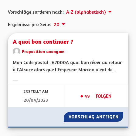
Vorschläge sortieren nach:
A-Z (alphabetisch)
Ergebnisse pro Seite:
20
A quoi bon continuer ?
Proposition anonyme
Mon Code postal : 67000A quoi bon rêver au retour
à l'Alsace alors que l'Empereur Macron vient de...
Ergebnisse nach Kategorie filtern:
ERSTELLT AM
49
49 FOLLOWER
FOLGEN
20/04/2023
A QUOI BON CONTI
VORSCHLAG ANZEIGEN
A QUOI