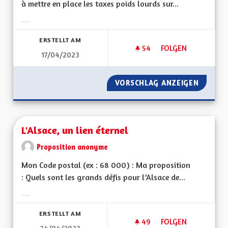
à mettre en place les taxes poids lourds sur...
Ergebnisse nach Kategorie filtern:
ERSTELLT AM
54
54 FOLLOWER
FOLGEN
17/04/2023
INSTAURER RAPIDE
VORSCHLAG ANZEIGEN
INSTAU
L'Alsace, un lien éternel
Proposition anonyme
Mon Code postal (ex : 68 000) : Ma proposition
: Quels sont les grands défis pour l’Alsace de...
Ergebnisse nach Kategorie filtern:
ERSTELLT AM
49
49 FOLLOWER
FOLGEN