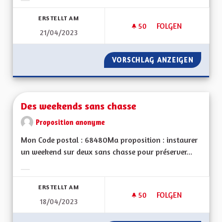
Ergebnisse nach Kategorie filtern:
ERSTELLT AM
50
50 FOLLOWER
FOLGEN
21/04/2023
DÉMOCRATIE LOCAL
VORSCHLAG ANZEIGEN
DÉMOCR
Des weekends sans chasse
Proposition anonyme
Mon Code postal : 68480Ma proposition : instaurer
un weekend sur deux sans chasse pour préserver...
Ergebnisse nach Kategorie filtern:
ERSTELLT AM
50
50 FOLLOWER
FOLGEN
18/04/2023
DES WEEKENDS SAN