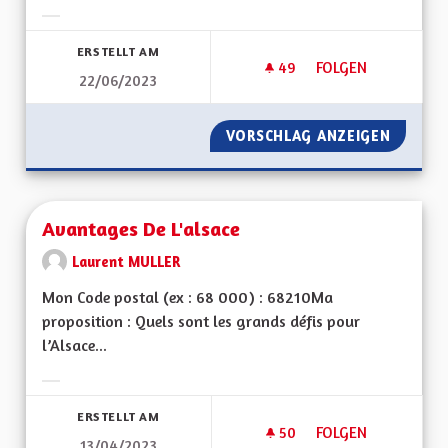
Ergebnisse nach Kategorie filtern:
ERSTELLT AM
49
49 FOLLOWER
FOLGEN
22/06/2023
AUTOROUTE A35 M
VORSCHLAG ANZEIGEN
AUTORO
Avantages De L'alsace
Laurent MULLER
Mon Code postal (ex : 68 000) : 68210Ma
proposition : Quels sont les grands défis pour
l’Alsace...
Ergebnisse nach Kategorie filtern:
ERSTELLT AM
50
50 FOLLOWER
FOLGEN
13/04/2023
AVANTAGES DE L'AL