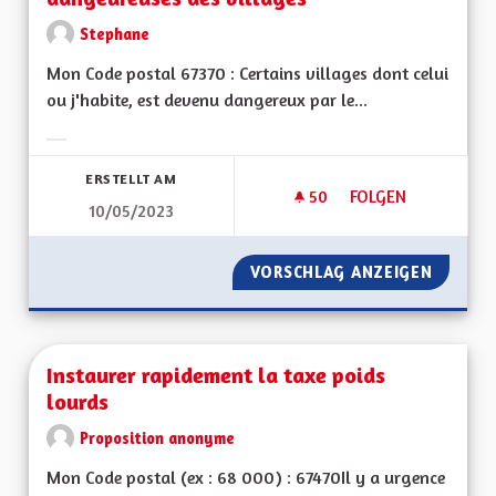
Stephane
Mon Code postal 67370 : Certains villages dont celui
ou j'habite, est devenu dangereux par le...
Ergebnisse nach Kategorie filtern:
ERSTELLT AM
50
50 FOLLOWER
FOLGEN
10/05/2023
INSTALLER DES RA
VORSCHLAG ANZEIGEN
INSTAL
Instaurer rapidement la taxe poids
lourds
Proposition anonyme
Mon Code postal (ex : 68 000) : 67470Il y a urgence