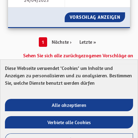
24/04/2023
L'ALSACE, UN LIEN 
VORSCHLAG ANZEIGEN
L'ALSAC
1
Nächste ›
Letzte »
Sehen Sie sich alle zurückgezogenen Vorschläge an
Diese Webseite verwendet 'Cookies' um Inhalte und
Anzeigen zu personalisieren und zu analysieren. Bestimmen
Protection des Données
Charte de contribution
Sie, welche Dienste benutzt werden dürfen
Mentions légales
Was sind Gremien?
Standardtitel für terms-and-conditions
Standardtitel für initiatives
Alle akzeptieren
Open Data Dateien herunterladen
Entre vos mains - Collectivité européenne 
Entre vos mains - Collectivité euro
Entre vos mains - Collectivité
Entre vos mains - Collect
Verbiete alle Cookies
Website mit
freier Software erstellt
.