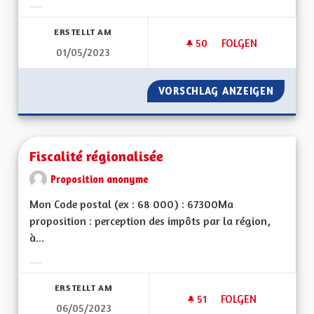
Ergebnisse nach Kategorie filtern:
ERSTELLT AM
50
50 FOLLOWER
FOLGEN
01/05/2023
FAIRE INVALIDER L
VORSCHLAG ANZEIGEN
FAIRE 
Fiscalité régionalisée
Proposition anonyme
Mon Code postal (ex : 68 000) : 67300Ma
proposition : perception des impôts par la région,
à...
Ergebnisse nach Kategorie filtern:
ERSTELLT AM
51
51 FOLLOWER
FOLGEN
06/05/2023
FISCALITÉ RÉGIONA