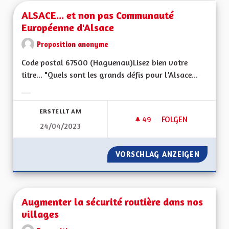
ALSACE... et non pas Communauté
Européenne d'Alsace
Proposition anonyme
Code postal 67500 (Haguenau)Lisez bien votre
titre... "Quels sont les grands défis pour l’Alsace...
Ergebnisse nach Kategorie filtern:
ERSTELLT AM
49
49 FOLLOWER
FOLGEN
24/04/2023
ALSACE... ET NON
VORSCHLAG ANZEIGEN
ALSACE
Augmenter la sécurité routière dans nos
villages