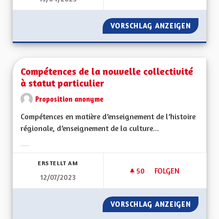
VORSCHLAG ANZEIGEN
AVANTA
Compétences de la nouvelle collectivité
à statut particulier
Proposition anonyme
Compétences en matière d’enseignement de l’histoire
régionale, d’enseignement de la culture...
Ergebnisse nach Kategorie filtern:
ERSTELLT AM
50
50 FOLLOWER
FOLGEN
12/07/2023
COMPÉTENCES DE LA
VORSCHLAG ANZEIGEN
COMPÉT