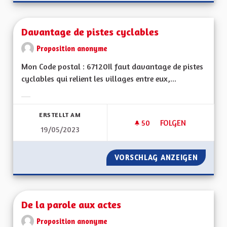
Davantage de pistes cyclables
Proposition anonyme
Mon Code postal : 67120Il faut davantage de pistes
cyclables qui relient les villages entre eux,...
Ergebnisse nach Kategorie filtern:
ERSTELLT AM
50
50 FOLLOWER
FOLGEN
19/05/2023
DAVANTAGE DE PIST
VORSCHLAG ANZEIGEN
DAVANT
De la parole aux actes
Proposition anonyme