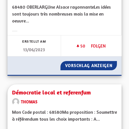
68480 OBERLARGUne Alsace rayonnanteLes idées
sont toujours très nombreuses mais la mise en
oeuvre...
Ergebnisse nach Kategorie filtern:
ERSTELLT AM
50
50 FOLLOWER
FOLGEN
13/06/2023
DE LA PAROLE AUX 
VORSCHLAG ANZEIGEN
DE LA 
Démocratie local et referenfum
THOMAS
Mon Code postal : 68580Ma proposition : Soumettre
à référendum tous les choix importants : A...