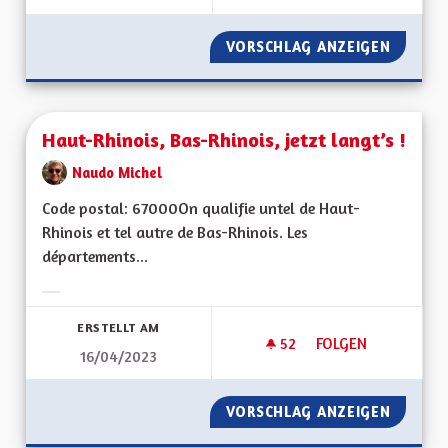
VORSCHLAG ANZEIGEN
FISCALI
Haut-Rhinois, Bas-Rhinois, jetzt langt’s !
Naudo Michel
Code postal: 67000On qualifie untel de Haut-
Rhinois et tel autre de Bas-Rhinois. Les
départements...
Ergebnisse nach Kategorie filtern:
ERSTELLT AM
52
52 FOLLOWER
FOLGEN
16/04/2023
HAUT-RHINOIS, BAS-
VORSCHLAG ANZEIGEN
HAUT-RH