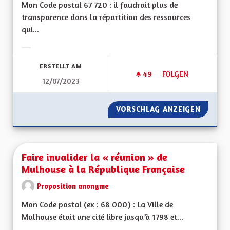
Mon Code postal 67 720 : il faudrait plus de
transparence dans la répartition des ressources
qui...
Ergebnisse nach Kategorie filtern:
ERSTELLT AM
49
49 FOLLOWER
FOLGEN
12/07/2023
EGALITÉ ENTRE LES
VORSCHLAG ANZEIGEN
EGALITÉ
Faire invalider la « réunion » de
Mulhouse à la République Française
Proposition anonyme
Mon Code postal (ex : 68 000) : La Ville de
Mulhouse était une cité libre jusqu’à 1798 et...