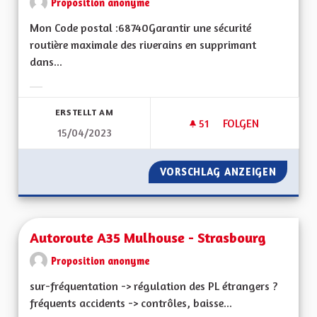
Proposition anonyme
Mon Code postal :68740Garantir une sécurité
routière maximale des riverains en supprimant
dans...
Ergebnisse nach Kategorie filtern:
ERSTELLT AM
51
51 FOLLOWER
FOLGEN
15/04/2023
AUGMENTER LA SÉC
VORSCHLAG ANZEIGEN
AUGMEN
Autoroute A35 Mulhouse - Strasbourg
Proposition anonyme
sur-fréquentation -> régulation des PL étrangers ?
fréquents accidents -> contrôles, baisse...