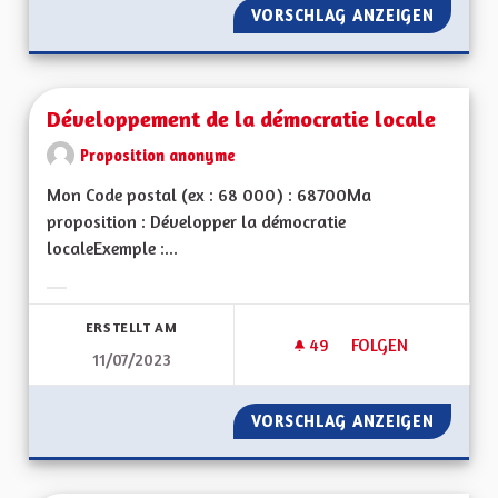
VORSCHLAG ANZEIGEN
DES WE
Développement de la démocratie locale
Proposition anonyme
Mon Code postal (ex : 68 000) : 68700Ma
proposition : Développer la démocratie
localeExemple :...
Ergebnisse nach Kategorie filtern:
ERSTELLT AM
49
49 FOLLOWER
FOLGEN
11/07/2023
DÉVELOPPEMENT DE
VORSCHLAG ANZEIGEN
DÉVELO