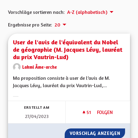
Vorschläge sortieren nach:
A-Z (alphabetisch)
Ergebnisse pro Seite:
20
User de l'avis de l'équivalent du Nobel
de géographie (M. Jacques Lévy, lauréat
du prix Vautrin-Lud)
Lakmi Âme-arche
Ma proposition consiste à user de l’avis de M.
Jacques Lévy, lauréat du prix Vautrin-Lud,...
Ergebnisse nach Kategorie filtern:
ERSTELLT AM
51
51 FOLLOWER
FOLGEN
27/04/2023
USER DE L'AVIS DE
VORSCHLAG ANZEIGEN
USER DE