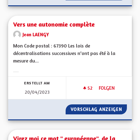
Vers une autonomie complète
Jean LAENGY
Mon Code postal : 67390 Les lois de
décentralisations successives n'ont pas été à la
mesure du...
Ergebnisse nach Kategorie filtern:
ERSTELLT AM
52
52 FOLLOWER
FOLGEN
20/04/2023
VERS UNE AUTONO
VORSCHLAG ANZEIGEN
VERS U
Virez moi ce mot " européenne", de la