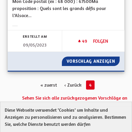
Mon Code postal (ex : 68 000) : 67500Ma
proposition : Quels sont les grands défis pour
l’Alsace...
Ergebnisse nach Kategorie filtern:
ERSTELLT AM
49
49 FOLLOWER
FOLGEN
09/05/2023
VOIR GRAND ! DE L'
VORSCHLAG ANZEIGEN
VOIR GR
« zuerst
‹ Zurück
4
Sehen Sie sich alle zurückgezogenen Vorschläge an
Diese Webseite verwendet 'Cookies' um Inhalte und
Anzeigen zu personalisieren und zu analysieren. Bestimmen
Protection des Données
Charte de contribution
Sie, welche Dienste benutzt werden dürfen
Mentions légales
Was sind Gremien?