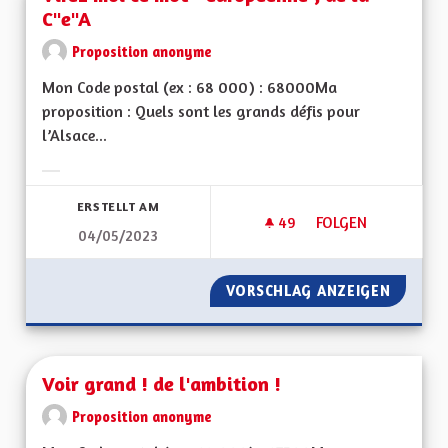
C"e"A
Proposition anonyme
Mon Code postal (ex : 68 000) : 68000Ma
proposition : Quels sont les grands défis pour
l’Alsace...
Ergebnisse nach Kategorie filtern:
ERSTELLT AM
49
49 FOLLOWER
FOLGEN
04/05/2023
VIREZ MOI CE MOT 
VORSCHLAG ANZEIGEN
VIREZ 
Voir grand ! de l'ambition !
Proposition anonyme