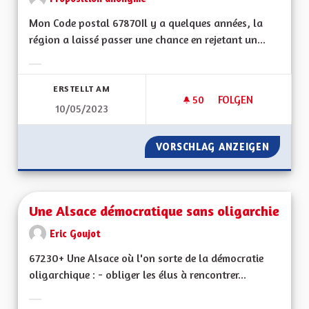
Mon Code postal 67870Il y a quelques années, la
région a laissé passer une chance en rejetant un...
Ergebnisse nach Kategorie filtern:
ERSTELLT AM
50
50 FOLLOWER
FOLGEN
10/05/2023
UN PEU DE SÉRIEUX,
VORSCHLAG ANZEIGEN
UN PEU 
Une Alsace démocratique sans oligarchie
Eric Goujot
67230+ Une Alsace où l'on sorte de la démocratie
oligarchique : - obliger les élus à rencontrer...
Ergebnisse nach Kategorie filtern: