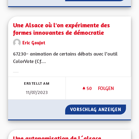
Une Alsace où l'on expérimente des
formes innovantes de démocratie
Eric Goujot
67230- animation de certains débats avec l'outil
ColorVote (Cf....
Ergebnisse nach Kategorie filtern:
ERSTELLT AM
50
50 FOLLOWER
FOLGEN
11/07/2023
UNE ALSACE OÙ L'
VORSCHLAG ANZEIGEN
UNE AL
Une autonomisation de l´alsace