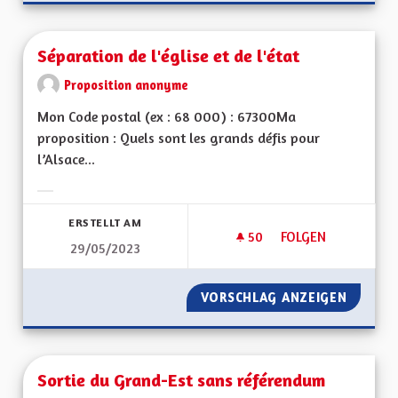
Séparation de l'église et de l'état
Proposition anonyme
Mon Code postal (ex : 68 000) : 67300Ma
proposition : Quels sont les grands défis pour
l’Alsace...
Ergebnisse nach Kategorie filtern:
ERSTELLT AM
50
50 FOLLOWER
FOLGEN
29/05/2023
SÉPARATION DE L'ÉG
VORSCHLAG ANZEIGEN
SÉPARAT
Sortie du Grand-Est sans référendum