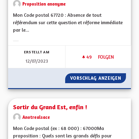
Proposition anonyme
Mon Code postal 67720 : Absence de tout
référendum sur cette question et réforme immédiate
par le...
Ergebnisse nach Kategorie filtern:
ERSTELLT AM
49
49 FOLLOWER
FOLGEN
12/07/2023
SORTIE DU GRAND-
VORSCHLAG ANZEIGEN
SORTIE
Sortir du Grand Est, enfin !
Anotrealsace
Mon Code postal (ex : 68 000) : 67000Ma
proposition : Quels sont les grands défis pour