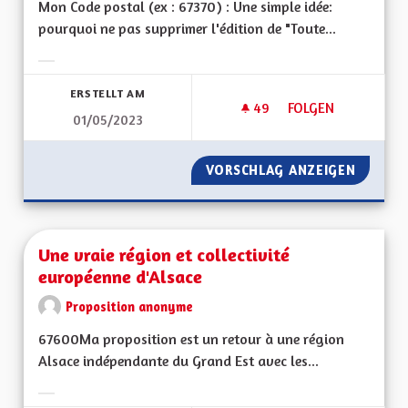
Mon Code postal (ex : 67370) : Une simple idée:
pourquoi ne pas supprimer l'édition de "Toute...
Ergebnisse nach Kategorie filtern:
ERSTELLT AM
49
49 FOLLOWER
FOLGEN
01/05/2023
UNE ÉCONOMIE DE P
VORSCHLAG ANZEIGEN
UNE ÉC
Une vraie région et collectivité
européenne d'Alsace
Proposition anonyme
67600Ma proposition est un retour à une région
Alsace indépendante du Grand Est avec les...
Ergebnisse nach Kategorie filtern: