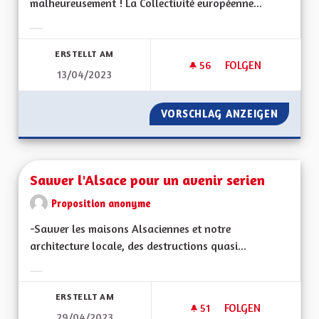
malheureusement ! La Collectivité européenne...
Ergebnisse nach Kategorie filtern:
ERSTELLT AM
56
56 FOLLOWER
FOLGEN
13/04/2023
S'ENGAGER POUR L
VORSCHLAG ANZEIGEN
S'ENGA
Sauver l'Alsace pour un avenir serien
Proposition anonyme
-Sauver les maisons Alsaciennes et notre
architecture locale, des destructions quasi...
Ergebnisse nach Kategorie filtern:
ERSTELLT AM
51
51 FOLLOWER
FOLGEN
29/04/2023
SAUVER L'ALSACE P