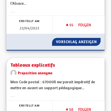
l’Alsace...
Ergebnisse nach Kategorie filtern:
ERSTELLT AM
55
55 FOLLOWER
FOLGEN
23/04/2023
SORTIR DU GRAND E
VORSCHLAG ANZEIGEN
SORTIR 
Tableaux explicatifs
Proposition anonyme
Mon Code postal : 67000Il me parait impératif de
mettre en avant un support pédagogique...
Ergebnisse nach Kategorie filtern:
ERSTELLT AM
50
50 FOLLOWER
FOLGEN