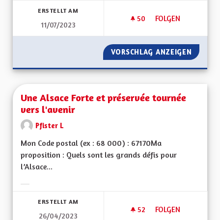
ERSTELLT AM
50
50 FOLLOWER
FOLGEN
11/07/2023
UNE ALSACE DÉMOC
VORSCHLAG ANZEIGEN
UNE AL
Une Alsace Forte et préservée tournée
vers l'avenir
Pfister L
Mon Code postal (ex : 68 000) : 67170Ma
proposition : Quels sont les grands défis pour
l’Alsace...
Ergebnisse nach Kategorie filtern:
ERSTELLT AM
52
52 FOLLOWER
FOLGEN
26/04/2023
UNE ALSACE FORTE 