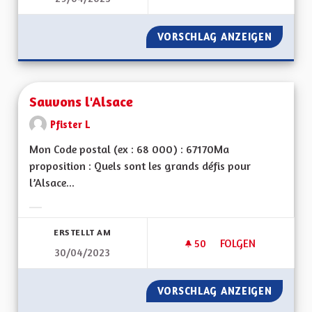
VORSCHLAG ANZEIGEN
SAUVER
Sauvons l'Alsace
Pfister L
Mon Code postal (ex : 68 000) : 67170Ma
proposition : Quels sont les grands défis pour
l’Alsace...
Ergebnisse nach Kategorie filtern:
ERSTELLT AM
50
50 FOLLOWER
FOLGEN
30/04/2023
SAUVONS L'ALSACE
VORSCHLAG ANZEIGEN
SAUVON