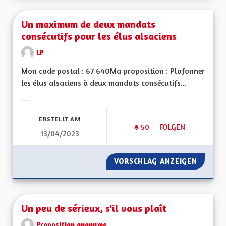
Un maximum de deux mandats
consécutifs pour les élus alsaciens
LP
Mon code postal : 67 640Ma proposition : Plafonner
les élus alsaciens à deux mandats consécutifs...
Ergebnisse nach Kategorie filtern:
ERSTELLT AM
50
50 FOLLOWER
FOLGEN
13/04/2023
UN MAXIMUM DE DE
VORSCHLAG ANZEIGEN
UN MAX
Un peu de sérieux, s'il vous plaît
Proposition anonyme