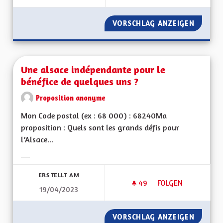
VORSCHLAG ANZEIGEN
UNE AL
Une alsace indépendante pour le
bénéfice de quelques uns ?
Proposition anonyme
Mon Code postal (ex : 68 000) : 68240Ma
proposition : Quels sont les grands défis pour
l’Alsace...
Ergebnisse nach Kategorie filtern:
ERSTELLT AM
49
49 FOLLOWER
FOLGEN
19/04/2023
UNE ALSACE INDÉP
VORSCHLAG ANZEIGEN
UNE AL