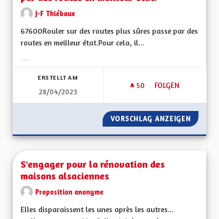
J-F Thiébaux
67600Rouler sur des routes plus sûres passe par des
routes en meilleur état.Pour cela, il...
Ergebnisse nach Kategorie filtern:
ERSTELLT AM
50
50 FOLLOWER
FOLGEN
28/04/2023
ROULER SUR DES RO
VORSCHLAG ANZEIGEN
ROULER
S'engager pour la rénovation des
maisons alsaciennes
Proposition anonyme
Elles disparaissent les unes après les autres...