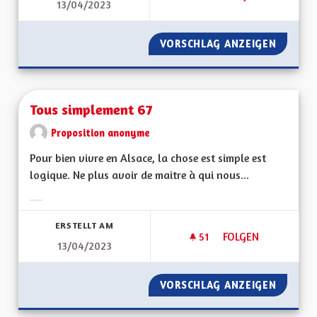
13/04/2023
TABLEAUX EXPLICAT
VORSCHLAG ANZEIGEN
TABLEA
Tous simplement 67
Proposition anonyme
Pour bien vivre en Alsace, la chose est simple est
logique. Ne plus avoir de maitre à qui nous...
Ergebnisse nach Kategorie filtern:
ERSTELLT AM
51
51 FOLLOWER
FOLGEN
13/04/2023
TOUS SIMPLEMENT 
VORSCHLAG ANZEIGEN
TOUS S