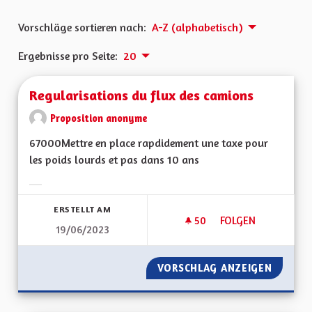
Vorschläge sortieren nach:
A-Z (alphabetisch)
Ergebnisse pro Seite:
20
Regularisations du flux des camions
Proposition anonyme
67000Mettre en place rapdidement une taxe pour
les poids lourds et pas dans 10 ans
Ergebnisse nach Kategorie filtern:
ERSTELLT AM
50
50 FOLLOWER
FOLGEN
19/06/2023
REGULARISATIONS 
VORSCHLAG ANZEIGEN
REGULA