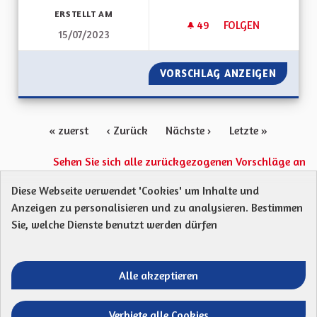
ERSTELLT AM
49
49 FOLLOWER
FOLGEN
15/07/2023
UNE VRAIE RÉGION 
VORSCHLAG ANZEIGEN
UNE VR
« zuerst
‹ Zurück
Nächste ›
Letzte »
Sehen Sie sich alle zurückgezogenen Vorschläge an
Diese Webseite verwendet 'Cookies' um Inhalte und
Anzeigen zu personalisieren und zu analysieren. Bestimmen
Protection des Données
Charte de contribution
Sie, welche Dienste benutzt werden dürfen
Mentions légales
Was sind Gremien?
Standardtitel für terms-and-conditions
Standardtitel für initiatives
Alle akzeptieren
Open Data Dateien herunterladen
Entre vos mains - Collectivité européenne 
Entre vos mains - Collectivité euro
Entre vos mains - Collectivité
Entre vos mains - Collect
Verbiete alle Cookies