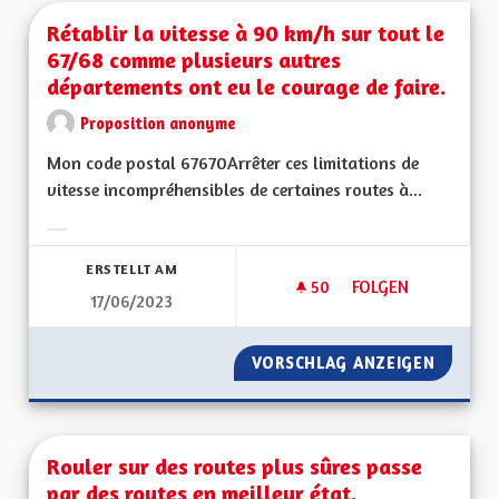
Rétablir la vitesse à 90 km/h sur tout le
67/68 comme plusieurs autres
départements ont eu le courage de faire.
Proposition anonyme
Mon code postal 67670Arrêter ces limitations de
vitesse incompréhensibles de certaines routes à...
Ergebnisse nach Kategorie filtern:
ERSTELLT AM
50
50 FOLLOWER
FOLGEN
17/06/2023
RÉTABLIR LA VITES
VORSCHLAG ANZEIGEN
RÉTABL
Rouler sur des routes plus sûres passe
par des routes en meilleur état.