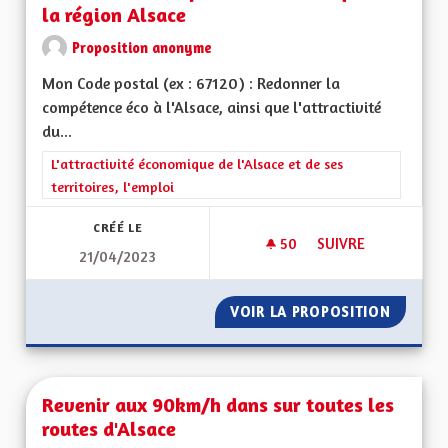
la région Alsace
Proposition anonyme
Mon Code postal (ex : 67120) : Redonner la
compétence éco à l'Alsace, ainsi que l'attractivité
du...
Filtrer les résultats de la catégorie : L'attractivité économique 
L'attractivité économique de l'Alsace et de ses
territoires, l'emploi
CRÉÉ LE
50
50 ABONNÉS
SUIVRE
21/04/2023
REDONNER LA COMP
VOIR LA PROPOSITION
REDONN
Revenir aux 90km/h dans sur toutes les
routes d'Alsace