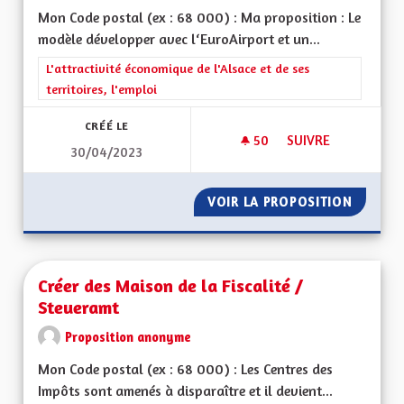
Mon Code postal (ex : 68 000) : Ma proposition : Le
modèle développer avec l‘EuroAirport et un...
Filtrer les résultats de la catégorie : L'attractivité économique 
L'attractivité économique de l'Alsace et de ses
territoires, l'emploi
CRÉÉ LE
50
50 ABONNÉS
SUIVRE
30/04/2023
CRÉER UNE ZONE F
VOIR LA PROPOSITION
CRÉER 
Créer des Maison de la Fiscalité /
Steueramt
Proposition anonyme
Mon Code postal (ex : 68 000) : Les Centres des
Impôts sont amenés à disparaître et il devient...