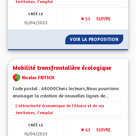
territoires, l'emploi
CRÉÉ LE
53
53 ABONNÉS
SUIVRE
15/04/2023
BILINGUISME RÉEL
VOIR LA PROPOSITION
BILING
Mobilité transfrontalière écologique
Nicolas FRITSCH
Code postal : 68000Chers lecteurs,Nous pourrions
envisager la création de nouvelles lignes de...
Filtrer les résultats de la catégorie : L'attractivité économique 
L'attractivité économique de l'Alsace et de ses
territoires, l'emploi
CRÉÉ LE
63
63 ABONNÉS
SUIVRE
16/04/2023
MOBILITÉ TRANSFR