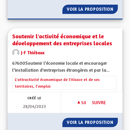
VOIR LA PROPOSITION
TOTALE
Soutenir l'activité économique et le
développement des entreprises locales
J-F Thiébaux
67600Soutenir l'économie locale et encourager
l'installation d'entreprises étrangères et par la...
Filtrer les résultats de la catégorie : L'attractivité économique 
L'attractivité économique de l'Alsace et de ses
territoires, l'emploi
CRÉÉ LE
50
50 ABONNÉS
SUIVRE
28/04/2023
SOUTENIR L'ACTIV
VOIR LA PROPOSITION
SOUTEN