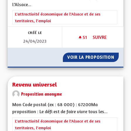
l’Alsace...
Filtrer les résultats de la catégorie : L'attractivité économique 
L'attractivité économique de l'Alsace et de ses
territoires, l'emploi
CRÉÉ LE
51
51 ABONNÉS
SUIVRE
24/04/2023
ALSACE ET TOURIS
VOIR LA PROPOSITION
ALSACE
Revenu universel
Proposition anonyme
Mon Code postal (ex : 68 000) : 67200Ma
proposition : Le défi est de faire vivre tous les...
Filtrer les résultats de la catégorie : L'attractivité économique 
L'attractivité économique de l'Alsace et de ses
territoires, l'emploi