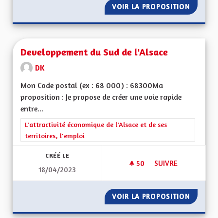
VOIR LA PROPOSITION
POUR U
Developpement du Sud de l'Alsace
DK
Mon Code postal (ex : 68 000) : 68300Ma
proposition : Je propose de créer une voie rapide
entre...
Filtrer les résultats de la catégorie : L'attractivité économique 
L'attractivité économique de l'Alsace et de ses
territoires, l'emploi
CRÉÉ LE
50
50 ABONNÉS
SUIVRE
18/04/2023
DEVELOPPEMENT DU
VOIR LA PROPOSITION
DEVELO