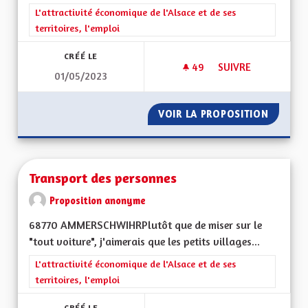
Filtrer les résultats de la catégorie : L'attractivité économique 
L'attractivité économique de l'Alsace et de ses
territoires, l'emploi
CRÉÉ LE
49
49 ABONNÉS
SUIVRE
01/05/2023
CRÉER DES MAISON 
VOIR LA PROPOSITION
CRÉER 
Transport des personnes
Proposition anonyme
68770 AMMERSCHWIHRPlutôt que de miser sur le
"tout voiture", j'aimerais que les petits villages...
Filtrer les résultats de la catégorie : L'attractivité économique 
L'attractivité économique de l'Alsace et de ses
territoires, l'emploi
CRÉÉ LE