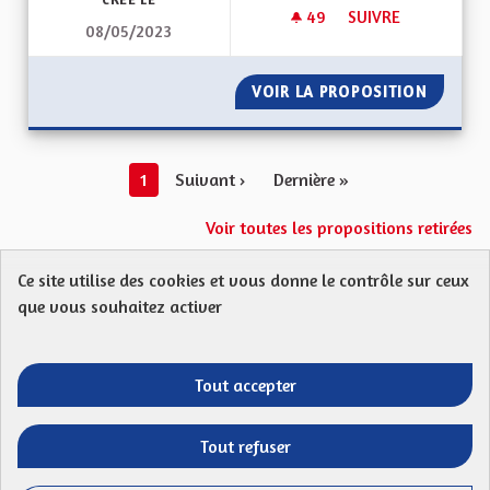
49
49 ABONNÉS
SUIVRE
08/05/2023
TRANSPORT DES P
VOIR LA PROPOSITION
TRANSP
1
Suivant ›
Dernière »
Voir toutes les propositions retirées
Ce site utilise des cookies et vous donne le contrôle sur ceux
Protection des Données
Charte de contribution
que vous souhaitez activer
Mentions légales
FAQ
CGU
Droit d’interpellation citoyenne : comment ça marche ?
Télécharger les fichiers Open Data
Tout accepter
Entre vos mains - Collectivité européenne 
Entre vos mains - Collectivité euro
Entre vos mains - Collectivité
Entre vos mains - Collect
Tout refuser
Site réalisé par
Open Source Politics
grâce au
logiciel libre
(Lien externe)