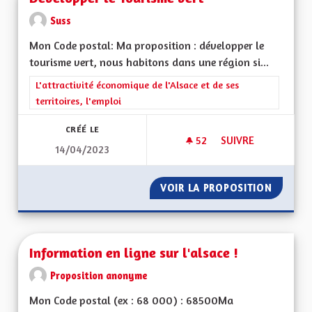
Suss
Mon Code postal: Ma proposition : développer le
tourisme vert, nous habitons dans une région si...
Filtrer les résultats de la catégorie : L'attractivité économique 
L'attractivité économique de l'Alsace et de ses
territoires, l'emploi
CRÉÉ LE
52
52 ABONNÉS
SUIVRE
14/04/2023
DÉVELOPPER LE TO
VOIR LA PROPOSITION
DÉVELO
Information en ligne sur l'alsace !
Proposition anonyme
Mon Code postal (ex : 68 000) : 68500Ma