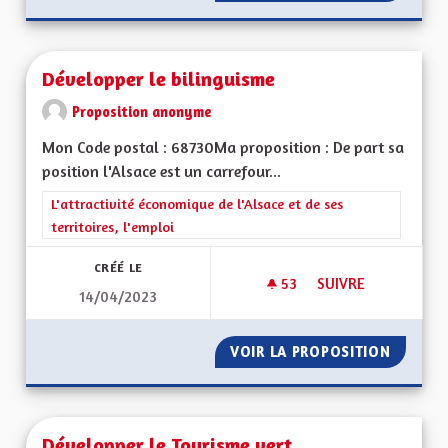
Développer le bilinguisme
Proposition anonyme
Mon Code postal : 68730Ma proposition : De part sa
position l'Alsace est un carrefour...
Filtrer les résultats de la catégorie : L'attractivité économique 
L'attractivité économique de l'Alsace et de ses
territoires, l'emploi
CRÉÉ LE
53
53 ABONNÉS
SUIVRE
14/04/2023
DÉVELOPPER LE BIL
VOIR LA PROPOSITION
DÉVELO
Développer le Tourisme vert