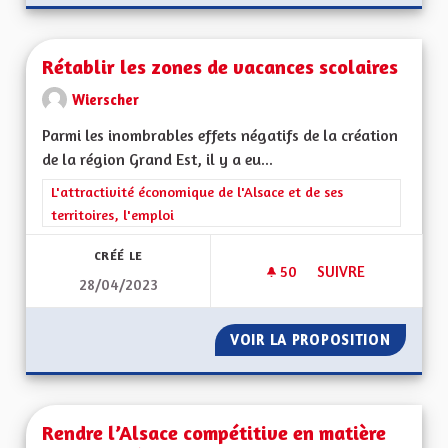
Rétablir les zones de vacances scolaires
Wierscher
Parmi les inombrables effets négatifs de la création
de la région Grand Est, il y a eu...
Filtrer les résultats de la catégorie : L'attractivité économique 
L'attractivité économique de l'Alsace et de ses
territoires, l'emploi
CRÉÉ LE
50
50 ABONNÉS
SUIVRE
28/04/2023
RÉTABLIR LES ZONE
VOIR LA PROPOSITION
RÉTABL
Rendre l’Alsace compétitive en matière