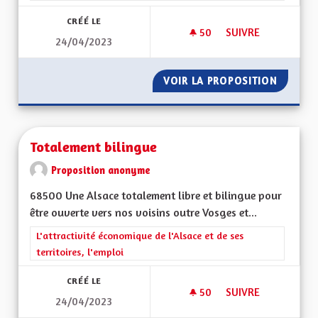
CRÉÉ LE
50
50 ABONNÉS
SUIVRE
24/04/2023
REVENU UNIVERSEL
VOIR LA PROPOSITION
REVENU
Totalement bilingue
Proposition anonyme
68500 Une Alsace totalement libre et bilingue pour
être ouverte vers nos voisins outre Vosges et...
Filtrer les résultats de la catégorie : L'attractivité économique 
L'attractivité économique de l'Alsace et de ses
territoires, l'emploi
CRÉÉ LE
50
50 ABONNÉS
SUIVRE
24/04/2023
TOTALEMENT BILIN