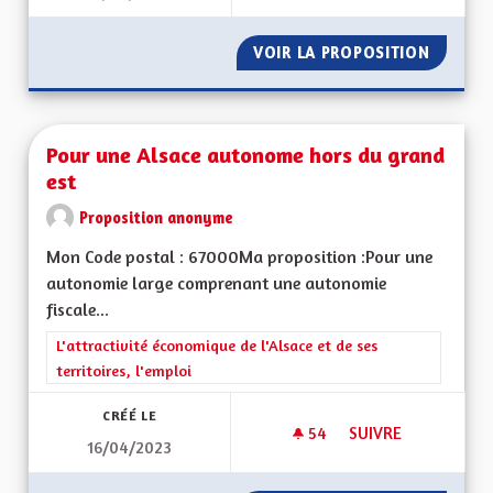
VOIR LA PROPOSITION
MOBILI
Pour une Alsace autonome hors du grand
est
Proposition anonyme
Mon Code postal : 67000Ma proposition :Pour une
autonomie large comprenant une autonomie
fiscale...
Filtrer les résultats de la catégorie : L'attractivité économique 
L'attractivité économique de l'Alsace et de ses
territoires, l'emploi
CRÉÉ LE
54
54 ABONNÉS
SUIVRE
16/04/2023
POUR UNE ALSACE