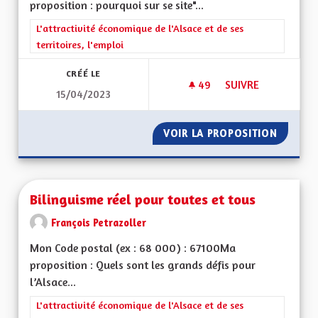
proposition : pourquoi sur se site"...
Filtrer les résultats de la catégorie : L'attractivité économique 
L'attractivité économique de l'Alsace et de ses
territoires, l'emploi
CRÉÉ LE
49
49 ABONNÉS
SUIVRE
15/04/2023
INFORMATION EN LI
VOIR LA PROPOSITION
INFORMA
Bilinguisme réel pour toutes et tous
François Petrazoller
Mon Code postal (ex : 68 000) : 67100Ma
proposition : Quels sont les grands défis pour
l’Alsace...
Filtrer les résultats de la catégorie : L'attractivité économique 
L'attractivité économique de l'Alsace et de ses