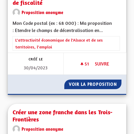
de fiscalité
Proposition anonyme
Mon Code postal (ex : 68 000) : Ma proposition
: Etendre le champs de décentralisation en...
Filtrer les résultats de la catégorie : L'attractivité économique 
L'attractivité économique de l'Alsace et de ses
territoires, l'emploi
CRÉÉ LE
51
51 ABONNÉS
SUIVRE
30/04/2023
RENDRE L’ALSACE C
VOIR LA PROPOSITION
RENDRE 
Créer une zone franche dans les Trois-
Frontières
Proposition anonyme