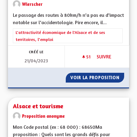
Wierscher
Le passage des routes à 80km/h n'a pas eu d'impact
notable sur l'accidentologie. Pire encore, il...
Filtrer les résultats de la catégorie : L'attractivité économique 
L'attractivité économique de l'Alsace et de ses
territoires, l'emploi
CRÉÉ LE
51
51 ABONNÉS
SUIVRE
21/04/2023
REVENIR AUX 90KM
VOIR LA PROPOSITION
REVENI
Alsace et tourisme
Proposition anonyme
Mon Code postal (ex : 68 000) : 68650Ma
proposition : Quels sont les grands défis pour