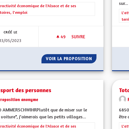
sur...
rer les résultats de la catégorie : L'attractivité économique de l'Alsace et
tractivité économique de l'Alsace et de ses
itoires, l'emploi
Filt
L'at
terr
CRÉÉ LE
49
49 ABONNÉS
SUIVRE
13/05/2023
VITESSE À 90 KM/H SUR DÉP
VOIR LA PROPOSITION
VITESSE À 90 KM
nsport des personnes
Tot
Proposition anonyme
0 AMMERSCHWIHRPlutôt que de miser sur le
6850
 voiture", j'aimerais que les petits villages...
être 
rer les résultats de la catégorie : L'attractivité économique de l'Alsace et
tractivité économique de l'Alsace et de ses
Filt
L'at