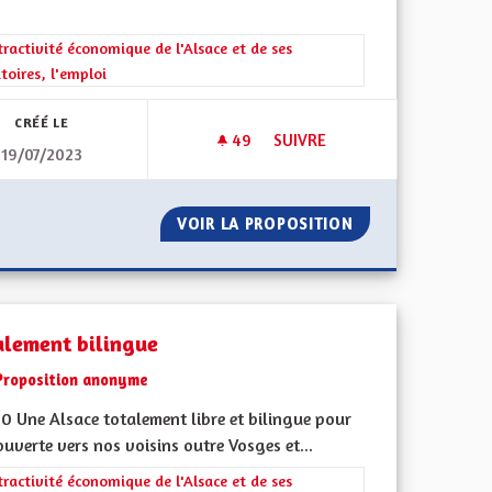
 de ses territoires, l'emploi
rer les résultats de la catégorie : L'attractivité économique de l'Alsace e
tractivité économique de l'Alsace et de ses
itoires, l'emploi
CRÉÉ LE
49
49 ABONNÉS
SUIVRE
19/07/2023
ARTEMENTALE
UNE ECOTAXE SUR L’A35 POUR
/H SUR DÉPARTEMENTALE
VOIR LA PROPOSITION
UNE ECOTAXE SUR
alement bilingue
Proposition anonyme
0 Une Alsace totalement libre et bilingue pour
ouverte vers nos voisins outre Vosges et...
 de ses territoires, l'emploi
rer les résultats de la catégorie : L'attractivité économique de l'Alsace e
tractivité économique de l'Alsace et de ses