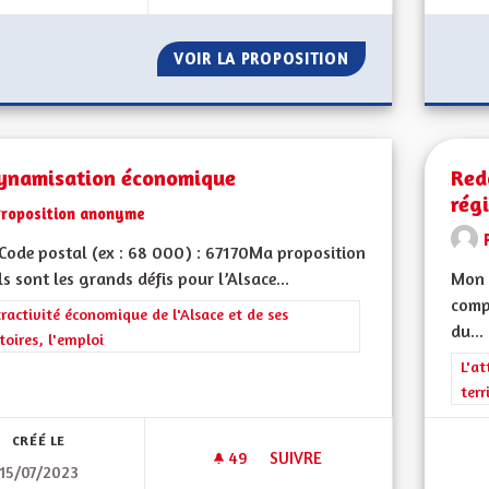
VOIR LA PROPOSITION
RÉTABLIR LES ZO
ynamisation économique
Red
rég
Proposition anonyme
ode postal (ex : 68 000) : 67170Ma proposition
ls sont les grands défis pour l’Alsace...
Mon 
compé
rer les résultats de la catégorie : L'attractivité économique de l'Alsace et
tractivité économique de l'Alsace et de ses
du...
itoires, l'emploi
Filt
L'at
terr
CRÉÉ LE
49
49 ABONNÉS
SUIVRE
15/07/2023
REDYNAMISATION ÉCONOMIQ