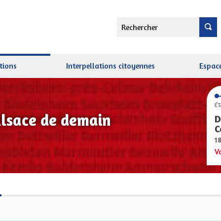
Rechercher
tions
Interpellations citoyennes
Espace
ÉT
Alsace de demain
D
C
1
V