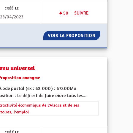
CRÉÉ LE
50
50 ABONNÉS
SUIVRE
28/04/2023
 L'ÉCONOMIE ET ENCOURAGER L'INSTALLATION DES ENTREPRISES
SOUTENIR L'ACTIVITÉ ÉCONO
OMIE ET ENCOURAGER L'INSTALLATION DES ENTREPRISES
VOIR LA PROPOSITION
SOUTENIR L'ACT
enu universel
Proposition anonyme
Code postal (ex : 68 000) : 67200Ma
sition : Le défi est de faire vivre tous les...
rer les résultats de la catégorie : L'attractivité économique de l'Alsace e
tractivité économique de l'Alsace et de ses
itoires, l'emploi
 de ses territoires, l'emploi
CRÉÉ LE