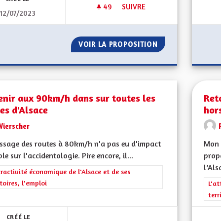
49
49 ABONNÉS
SUIVRE
12/07/2023
SORTIR DU GRAND EST POUR R
VOIR LA PROPOSITION
SORTIR DU GRAND
enir aux 90km/h dans sur toutes les
Ret
es d'Alsace
hor
Wierscher
ssage des routes à 80km/h n'a pas eu d'impact
Mon 
le sur l'accidentologie. Pire encore, il...
propo
l’Als
rer les résultats de la catégorie : L'attractivité économique de l'Alsace et
tractivité économique de l'Alsace et de ses
itoires, l'emploi
Filt
L'at
terr
CRÉÉ LE