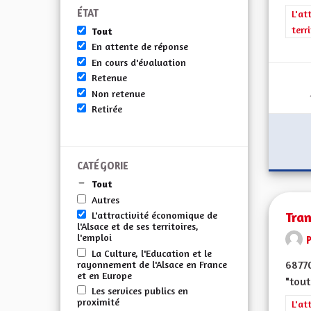
ÉTAT
Filt
L'at
terr
Tout
En attente de réponse
En cours d'évaluation
Retenue
Non retenue
Retirée
CATÉGORIE
Tout
Autres
Tra
L'attractivité économique de
l'Alsace et de ses territoires,
l'emploi
La Culture, l'Education et le
6877
rayonnement de l'Alsace en France
et en Europe
"tout
Les services publics en
proximité
Filt
L'at