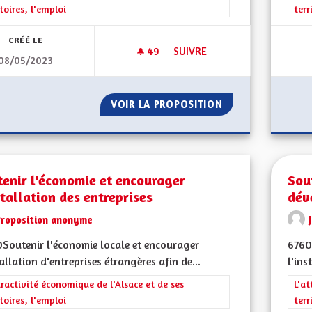
itoires, l'emploi
terr
CRÉÉ LE
49
49 ABONNÉS
SUIVRE
08/05/2023
TRANSPORT DES PERSONNES
VOIR LA PROPOSITION
TRANSPORT DES 
enir l'économie et encourager
Sou
stallation des entreprises
dév
Proposition anonyme
Soutenir l'économie locale et encourager
6760
tallation d'entreprises étrangères afin de...
l'ins
rer les résultats de la catégorie : L'attractivité économique de l'Alsace et
tractivité économique de l'Alsace et de ses
Filt
L'at
itoires, l'emploi
terr