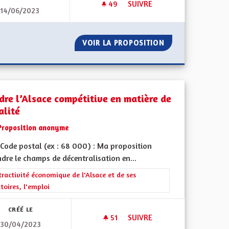
49
49 ABONNÉS
SUIVRE
14/06/2023
UR TOUTES LES ROUTES D'ALSACE
RETOUR À UNE FORTE (EN PI
M/H DANS SUR TOUTES LES ROUTES D'ALSACE
VOIR LA PROPOSITION
RETOUR À UNE FO
dre l’Alsace compétitive en matière de
alité
Proposition anonyme
Code postal (ex : 68 000) : Ma proposition
ndre le champs de décentralisation en...
 de ses territoires, l'emploi
rer les résultats de la catégorie : L'attractivité économique de l'Alsace e
tractivité économique de l'Alsace et de ses
itoires, l'emploi
CRÉÉ LE
51
51 ABONNÉS
SUIVRE
30/04/2023
NCES SCOLAIRES
RENDRE L’ALSACE COMPÉTITIV