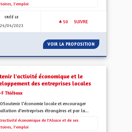
itoires, l'emploi
CRÉÉ LE
50
50 ABONNÉS
SUIVRE
24/04/2023
TOTALEMENT BILINGUE
PERSONNES
VOIR LA PROPOSITION
TOTALEMENT BIL
tenir l'activité économique et le
eloppement des entreprises locales
J-F Thiébaux
0Soutenir l'économie locale et encourager
tallation d'entreprises étrangères et par la...
 de ses territoires, l'emploi
rer les résultats de la catégorie : L'attractivité économique de l'Alsace e
tractivité économique de l'Alsace et de ses
itoires, l'emploi