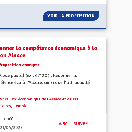
NES DE VACANCES SCOLAIRES
VOIR LA PROPOSITION
RENDRE L’ALSACE
onner la compétence économique à la
ion Alsace
Proposition anonyme
Code postal (ex : 67120) : Redonner la
tence éco à l'Alsace, ainsi que l'attractivité
 de ses territoires, l'emploi
rer les résultats de la catégorie : L'attractivité économique de l'Alsace e
tractivité économique de l'Alsace et de ses
itoires, l'emploi
CRÉÉ LE
50
50 ABONNÉS
SUIVRE
21/04/2023
UE
REDONNER LA COMPÉTENCE É