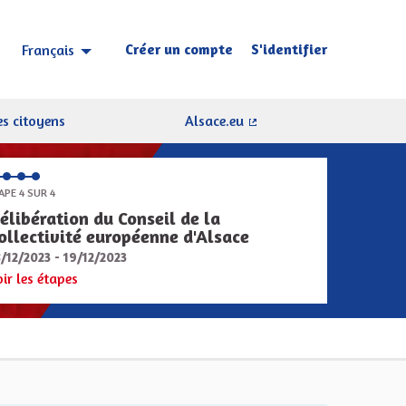
Créer un compte
S'identifier
Français
Choisir la langue
Sprache wählen
s citoyens
Alsace.eu
(Lien externe)
APE 4 SUR 4
élibération du Conseil de la
ollectivité européenne d'Alsace
8/12/2023 - 19/12/2023
oir les étapes