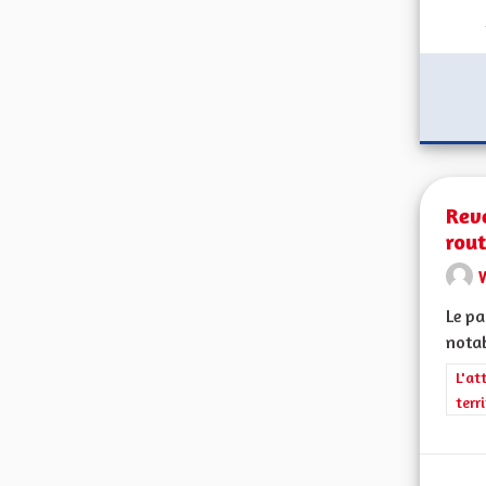
Rev
rout
Le pa
notab
Filt
L'at
terr