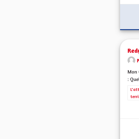
Red
Mon C
: Que
Filt
L'at
terr