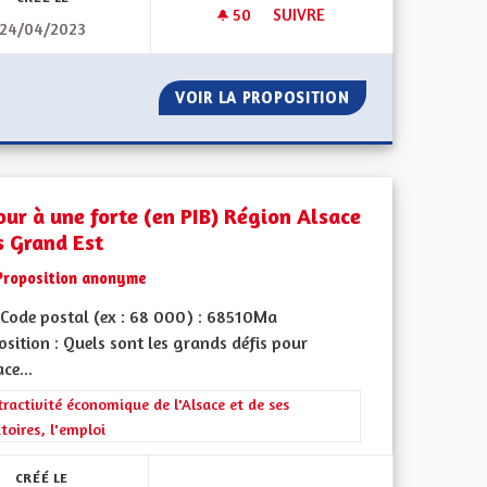
50
50 ABONNÉS
SUIVRE
24/04/2023
ESTAURER L’ATTRACTIVITÉ DE L’ALSACE
REVENU UNIVERSEL
 EST POUR RESTAURER L’ATTRACTIVITÉ DE L’ALSACE
VOIR LA PROPOSITION
REVENU UNIVERS
our à une forte (en PIB) Région Alsace
s Grand Est
Proposition anonyme
Code postal (ex : 68 000) : 68510Ma
sition : Quels sont les grands défis pour
ace...
 de ses territoires, l'emploi
rer les résultats de la catégorie : L'attractivité économique de l'Alsace e
tractivité économique de l'Alsace et de ses
itoires, l'emploi
CRÉÉ LE