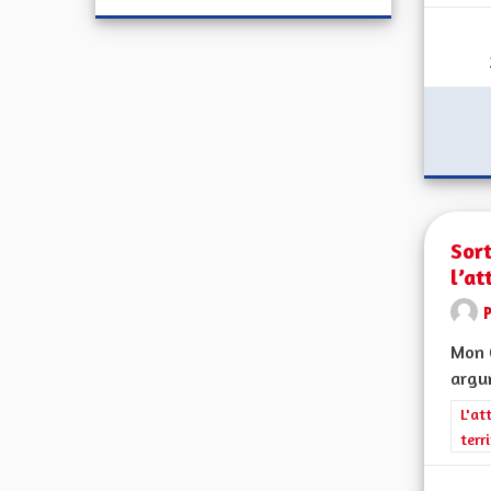
Sort
l’at
Mon C
argum
Filt
L'at
terr