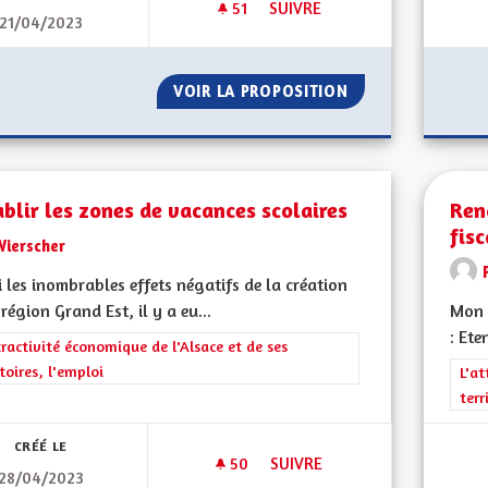
51
51 ABONNÉS
SUIVRE
21/04/2023
REVENIR AUX 90KM/H DANS S
VOIR LA PROPOSITION
REVENIR AUX 90K
blir les zones de vacances scolaires
Ren
fisc
Wierscher
 les inombrables effets négatifs de la création
 région Grand Est, il y a eu...
Mon 
: Ete
rer les résultats de la catégorie : L'attractivité économique de l'Alsace et
tractivité économique de l'Alsace et de ses
itoires, l'emploi
Filt
L'at
terr
CRÉÉ LE
50
50 ABONNÉS
SUIVRE
28/04/2023
RÉTABLIR LES ZONES DE VACA