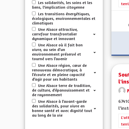
Les solidarités, les soins et les
terr
liens, l'implication citoyenne
Les transitions énergétiques,
écologiques, environnementales et
climatiques
Une Alsace attractive,
carrefour transfrontalier
dynamique et innovant
Une Alsace où il fait bon
vivre, au sein d’un
environnement préservé et
tourné vers l’avenir
Une Alsace région, cœur de
renouveau démocratique, à
Sout
l’écoute et en pleine capacité
d’agir pour ses habitants
l'in
Une Alsace terre de tradition,
de culture, d’épanouissement et
de rayonnement
67410
Une Alsace à l’avant-garde
des solidarités, pour vivre en
l'ins
bonne santé et avec dignité tout
au long de la vie
Filt
L'at
terr