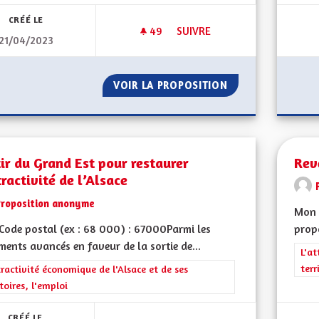
CRÉÉ LE
49
49 ABONNÉS
SUIVRE
21/04/2023
SOUTENIR
VOIR LA PROPOSITION
SOUTENIR L'ÉCON
ir du Grand Est pour restaurer
Rev
tractivité de l’Alsace
Proposition anonyme
Mon 
ode postal (ex : 68 000) : 67000Parmi les
propo
ents avancés en faveur de la sortie de...
Filt
L'at
terr
rer les résultats de la catégorie : L'attractivité économique de l'Alsace et
tractivité économique de l'Alsace et de ses
itoires, l'emploi
CRÉÉ LE