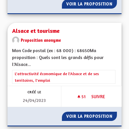
VOIR LA PROPOSITION
REVENU
Alsace et tourisme
Proposition anonyme
Mon Code postal (ex : 68 000) : 68650Ma
proposition : Quels sont les grands défis pour
l’Alsace...
Filtrer les résultats de la catégorie : L'attractivité économique 
L'attractivité économique de l'Alsace et de ses
territoires, l'emploi
CRÉÉ LE
51
51 ABONNÉS
SUIVRE
24/04/2023
ALSACE ET TOURIS
VOIR LA PROPOSITION
ALSACE