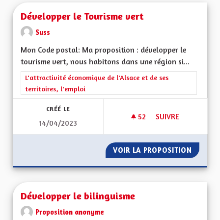
Développer le Tourisme vert
Suss
Mon Code postal: Ma proposition : développer le
tourisme vert, nous habitons dans une région si...
Filtrer les résultats de la catégorie : L'attractivité économique 
L'attractivité économique de l'Alsace et de ses
territoires, l'emploi
CRÉÉ LE
52
52 ABONNÉS
SUIVRE
14/04/2023
DÉVELOPPER LE TO
VOIR LA PROPOSITION
DÉVELO
Développer le bilinguisme
Proposition anonyme