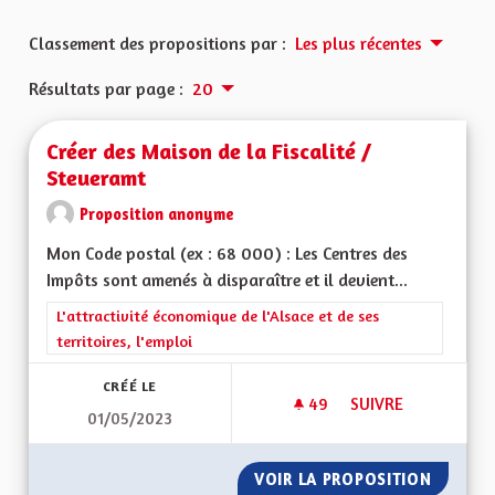
Classement des propositions par :
Les plus récentes
Résultats par page :
20
Créer des Maison de la Fiscalité /
Steueramt
Proposition anonyme
Mon Code postal (ex : 68 000) : Les Centres des
Impôts sont amenés à disparaître et il devient...
Filtrer les résultats de la catégorie : L'attractivité économique 
L'attractivité économique de l'Alsace et de ses
territoires, l'emploi
CRÉÉ LE
49
49 ABONNÉS
SUIVRE
01/05/2023
CRÉER DES MAISON 
VOIR LA PROPOSITION
CRÉER 