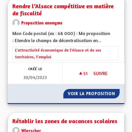
Rendre l’Alsace compétitive en matière
de fiscalité
Proposition anonyme
Mon Code postal (ex : 68 000) : Ma proposition
: Etendre le champs de décentralisation en...
Filtrer les résultats de la catégorie : L'attractivité économique 
L'attractivité économique de l'Alsace et de ses
territoires, l'emploi
CRÉÉ LE
51
51 ABONNÉS
SUIVRE
30/04/2023
RENDRE L’ALSACE C
VOIR LA PROPOSITION
RENDRE 
Rétablir les zones de vacances scolaires
Wierscher