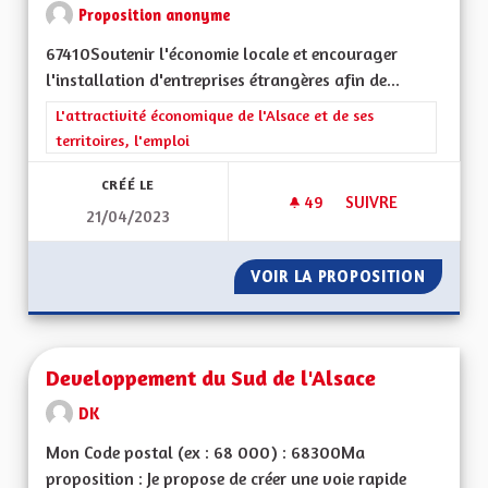
Proposition anonyme
67410Soutenir l'économie locale et encourager
l'installation d'entreprises étrangères afin de...
Filtrer les résultats de la catégorie : L'attractivité économique 
L'attractivité économique de l'Alsace et de ses
territoires, l'emploi
CRÉÉ LE
49
49 ABONNÉS
SUIVRE
21/04/2023
VOIR LA PROPOSITION
SOUTEN
Developpement du Sud de l'Alsace
DK
Mon Code postal (ex : 68 000) : 68300Ma
proposition : Je propose de créer une voie rapide