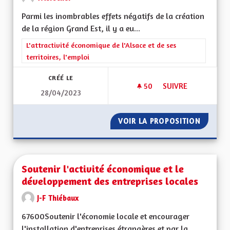
Parmi les inombrables effets négatifs de la création
de la région Grand Est, il y a eu...
Filtrer les résultats de la catégorie : L'attractivité économique 
L'attractivité économique de l'Alsace et de ses
territoires, l'emploi
CRÉÉ LE
50
50 ABONNÉS
SUIVRE
28/04/2023
RÉTABLIR LES ZONE
VOIR LA PROPOSITION
RÉTABL
Soutenir l'activité économique et le
développement des entreprises locales
J-F Thiébaux
67600Soutenir l'économie locale et encourager
l'installation d'entreprises étrangères et par la...