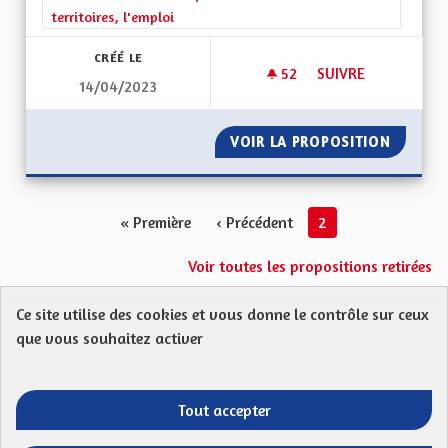
territoires, l'emploi
CRÉÉ LE
52
52 ABONNÉS
SUIVRE
14/04/2023
NE PAS SORTIR DU 
VOIR LA PROPOSITION
NE PAS
« Première
‹ Précédent
2
Voir toutes les propositions retirées
Ce site utilise des cookies et vous donne le contrôle sur ceux
Protection des Données
Charte de contribution
que vous souhaitez activer
Mentions légales
FAQ
CGU
Droit d’interpellation citoyenne : comment ça marche ?
Télécharger les fichiers Open Data
Tout accepter
Entre vos mains - Collectivité européenne 
Entre vos mains - Collectivité euro
Entre vos mains - Collectivité
Entre vos mains - Collect