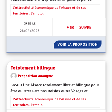
Filtrer les résultats de la catégorie : L'attractivité économique 
L'attractivité économique de l'Alsace et de ses
territoires, l'emploi
CRÉÉ LE
50
50 ABONNÉS
SUIVRE
28/04/2023
SOUTENIR L'ACTIV
VOIR LA PROPOSITION
SOUTEN
Totalement bilingue
Proposition anonyme
68500 Une Alsace totalement libre et bilingue pour
être ouverte vers nos voisins outre Vosges et...
Filtrer les résultats de la catégorie : L'attractivité économique 
L'attractivité économique de l'Alsace et de ses
territoires, l'emploi