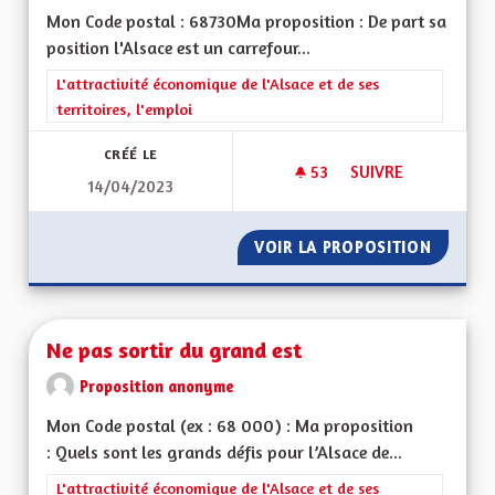
Mon Code postal : 68730Ma proposition : De part sa
position l'Alsace est un carrefour...
Filtrer les résultats de la catégorie : L'attractivité économique 
L'attractivité économique de l'Alsace et de ses
territoires, l'emploi
CRÉÉ LE
53
53 ABONNÉS
SUIVRE
14/04/2023
DÉVELOPPER LE BIL
VOIR LA PROPOSITION
DÉVELO
Ne pas sortir du grand est
Proposition anonyme
Mon Code postal (ex : 68 000) : Ma proposition
: Quels sont les grands défis pour l’Alsace de...
Filtrer les résultats de la catégorie : L'attractivité économique 
L'attractivité économique de l'Alsace et de ses