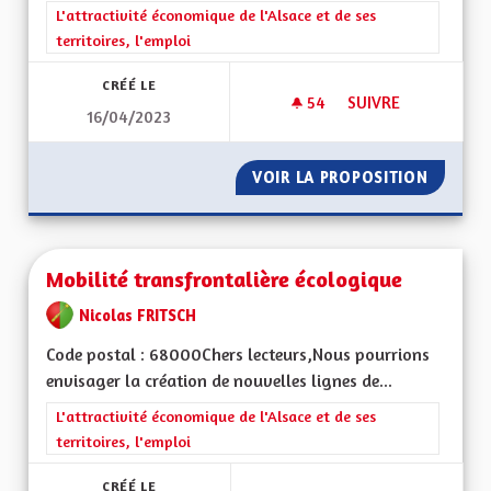
Filtrer les résultats de la catégorie : L'attractivité économique 
L'attractivité économique de l'Alsace et de ses
territoires, l'emploi
CRÉÉ LE
54
54 ABONNÉS
SUIVRE
16/04/2023
POUR UNE ALSACE
VOIR LA PROPOSITION
POUR U
Mobilité transfrontalière écologique
Nicolas FRITSCH
Code postal : 68000Chers lecteurs,Nous pourrions
envisager la création de nouvelles lignes de...
Filtrer les résultats de la catégorie : L'attractivité économique 
L'attractivité économique de l'Alsace et de ses
territoires, l'emploi
CRÉÉ LE