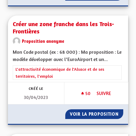
Créer une zone franche dans les Trois-
Frontières
Proposition anonyme
Mon Code postal (ex : 68 000) : Ma proposition : Le
modèle développer avec l‘EuroAirport et un...
Filtrer les résultats de la catégorie : L'attractivité économique 
L'attractivité économique de l'Alsace et de ses
territoires, l'emploi
CRÉÉ LE
50
50 ABONNÉS
SUIVRE
30/04/2023
CRÉER UNE ZONE F
VOIR LA PROPOSITION
CRÉER 