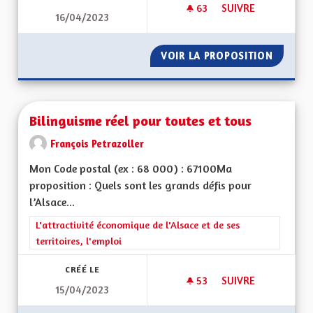
63
63 ABONNÉS
SUIVRE
16/04/2023
MOBILITÉ TRANSFR
VOIR LA PROPOSITION
MOBILI
Bilinguisme réel pour toutes et tous
François Petrazoller
Mon Code postal (ex : 68 000) : 67100Ma
proposition : Quels sont les grands défis pour
l’Alsace...
Filtrer les résultats de la catégorie : L'attractivité économique 
L'attractivité économique de l'Alsace et de ses
territoires, l'emploi
CRÉÉ LE
53
53 ABONNÉS
SUIVRE
15/04/2023
BILINGUISME RÉEL