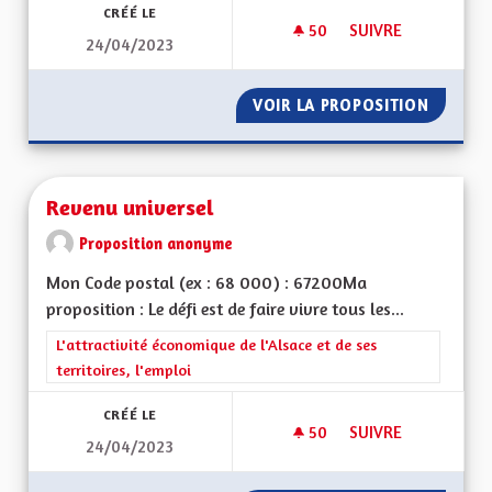
CRÉÉ LE
50
50 ABONNÉS
SUIVRE
24/04/2023
TOTALEMENT BILIN
VOIR LA PROPOSITION
TOTALE
Revenu universel
Proposition anonyme
Mon Code postal (ex : 68 000) : 67200Ma
proposition : Le défi est de faire vivre tous les...
Filtrer les résultats de la catégorie : L'attractivité économique 
L'attractivité économique de l'Alsace et de ses
territoires, l'emploi
CRÉÉ LE
50
50 ABONNÉS
SUIVRE
24/04/2023
REVENU UNIVERSEL