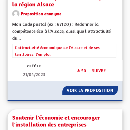
la région Alsace
Proposition anonyme
Mon Code postal (ex : 67120) : Redonner la
compétence éco à l'Alsace, ainsi que l'attractivité
du...
Filtrer les résultats de la catégorie : L'attractivité économique 
L'attractivité économique de l'Alsace et de ses
territoires, l'emploi
CRÉÉ LE
50
50 ABONNÉS
SUIVRE
21/04/2023
REDONNER LA COMP
VOIR LA PROPOSITION
REDONN
Soutenir l'économie et encourager
l'installation des entreprises