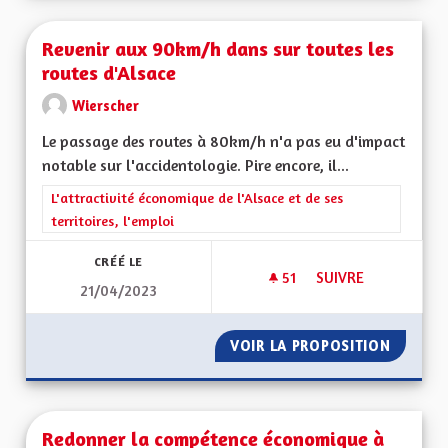
Revenir aux 90km/h dans sur toutes les
routes d'Alsace
Wierscher
Le passage des routes à 80km/h n'a pas eu d'impact
notable sur l'accidentologie. Pire encore, il...
Filtrer les résultats de la catégorie : L'attractivité économique 
L'attractivité économique de l'Alsace et de ses
territoires, l'emploi
CRÉÉ LE
51
51 ABONNÉS
SUIVRE
21/04/2023
REVENIR AUX 90KM
VOIR LA PROPOSITION
REVENI
Redonner la compétence économique à