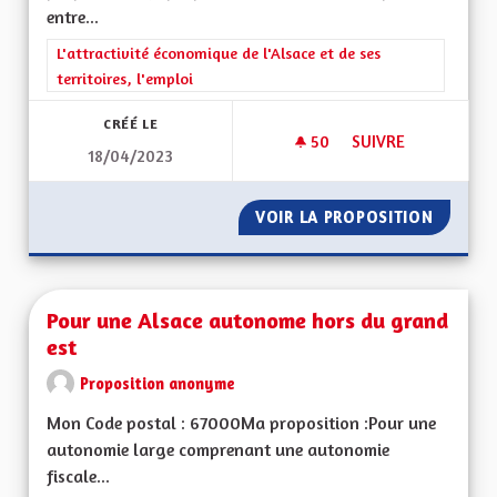
entre...
Filtrer les résultats de la catégorie : L'attractivité économique 
L'attractivité économique de l'Alsace et de ses
territoires, l'emploi
CRÉÉ LE
50
50 ABONNÉS
SUIVRE
18/04/2023
DEVELOPPEMENT DU
VOIR LA PROPOSITION
DEVELO
Pour une Alsace autonome hors du grand
est
Proposition anonyme
Mon Code postal : 67000Ma proposition :Pour une
autonomie large comprenant une autonomie
fiscale...