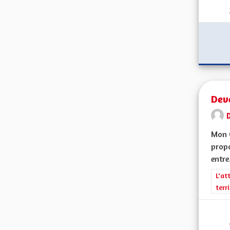
Dev
Mon 
propo
entre.
Filt
L'at
terr