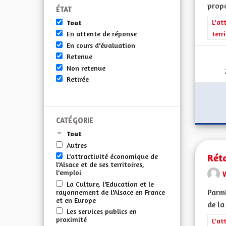
propo
ÉTAT
Filt
L'at
Tout
terr
En attente de réponse
En cours d'évaluation
Retenue
Non retenue
Retirée
CATÉGORIE
Tout
Autres
Réta
L'attractivité économique de
l'Alsace et de ses territoires,
l'emploi
La Culture, l'Education et le
Parmi
rayonnement de l'Alsace en France
et en Europe
de la
Les services publics en
proximité
Filt
L'at