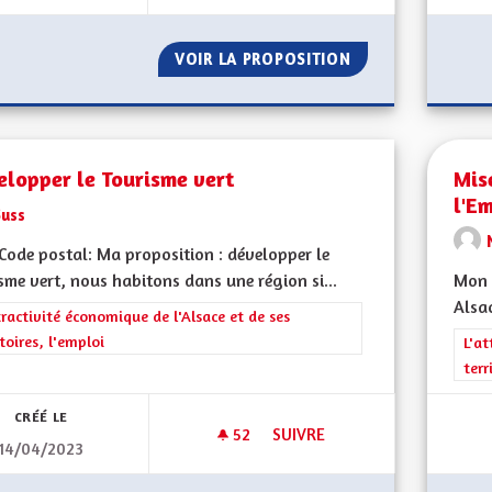
VOIR LA PROPOSITION
DEVELOPPEMENT 
elopper le Tourisme vert
Mis
l'E
Suss
ode postal: Ma proposition : développer le
sme vert, nous habitons dans une région si...
Mon 
Alsac
rer les résultats de la catégorie : L'attractivité économique de l'Alsace et
tractivité économique de l'Alsace et de ses
itoires, l'emploi
Filt
L'at
terr
CRÉÉ LE
52
52 ABONNÉS
SUIVRE
14/04/2023
DÉVELOPPER LE TOURISME VE