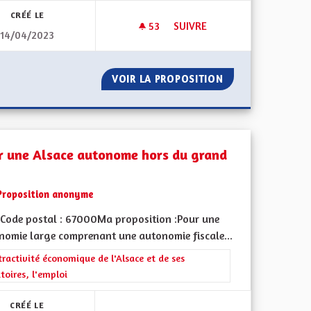
CRÉÉ LE
53
53 ABONNÉS
SUIVRE
14/04/2023
 EN MATIÈRE DE FISCALITÉ
DÉVELOPPER LE BILINGUISME
 COMPÉTITIVE EN MATIÈRE DE FISCALITÉ
VOIR LA PROPOSITION
DÉVELOPPER LE 
r une Alsace autonome hors du grand
Proposition anonyme
Code postal : 67000Ma proposition :Pour une
nomie large comprenant une autonomie fiscale...
 de ses territoires, l'emploi
rer les résultats de la catégorie : L'attractivité économique de l'Alsace e
tractivité économique de l'Alsace et de ses
itoires, l'emploi
CRÉÉ LE