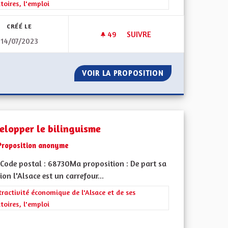
itoires, l'emploi
CRÉÉ LE
49
49 ABONNÉS
SUIVRE
14/07/2023
POUR UNE RÉGION ALSACE A
EL
VOIR LA PROPOSITION
POUR UNE RÉGIO
elopper le bilinguisme
Proposition anonyme
Code postal : 68730Ma proposition : De part sa
ion l'Alsace est un carrefour...
rer les résultats de la catégorie : L'attractivité économique de l'Alsace e
tractivité économique de l'Alsace et de ses
itoires, l'emploi
 de ses territoires, l'emploi