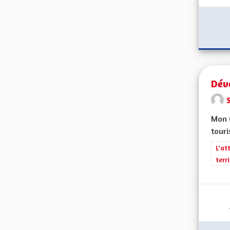
Dév
Mon C
touri
Filt
L'at
terr