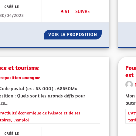
CRÉÉ LE
51
51 ABONNÉS
SUIVRE
30/04/2023
RENDRE L’ALSACE COMPÉTITIVE
VOIR LA PROPOSITION
RENDRE L’ALSACE
ce et tourisme
Pou
est
Proposition anonyme
Code postal (ex : 68 000) : 68650Ma
sition : Quels sont les grands défis pour
Mon 
ce...
auto
rer les résultats de la catégorie : L'attractivité économique de l'Alsace et
tractivité économique de l'Alsace et de ses
Filt
L'at
itoires, l'emploi
terr
CRÉÉ LE