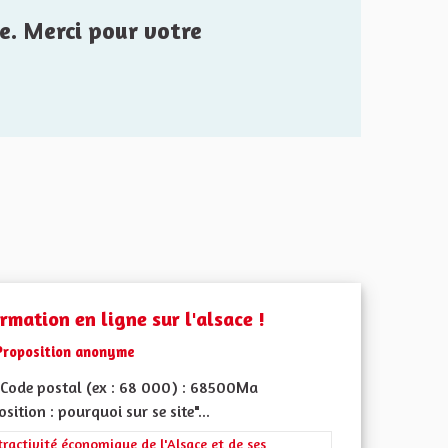
e. Merci pour votre
rmation en ligne sur l'alsace !
Proposition anonyme
Code postal (ex : 68 000) : 68500Ma
sition : pourquoi sur se site"...
rer les résultats de la catégorie : L'attractivité économique de l'Alsace e
tractivité économique de l'Alsace et de ses