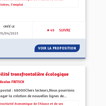
itoires, l'emploi
 de ses territoires, l'emploi
CRÉÉ LE
49
49 ABONNÉS
SUIVRE
15/04/2023
OULEURS REPRÉSENTANT L'ALSACE DEPUIS LE MOYEN AGES
INFORMATION EN LIGNE SUR L
UVEAU LES COULEURS REPRÉSENTANT L'ALSACE DEPUIS LE MO
VOIR LA PROPOSITION
INFORMATION EN 
ilité transfrontalière écologique
Nicolas FRITSCH
 postal : 68000Chers lecteurs,Nous pourrions
ager la création de nouvelles lignes de...
 de ses territoires, l'emploi
rer les résultats de la catégorie : L'attractivité économique de l'Alsace e
tractivité économique de l'Alsace et de ses