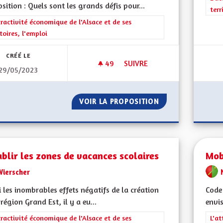
sition : Quels sont les grands défis pour...
terr
rer les résultats de la catégorie : L'attractivité économique de l'Alsace et
tractivité économique de l'Alsace et de ses
itoires, l'emploi
CRÉÉ LE
49
49 ABONNÉS
SUIVRE
29/05/2023
AUTORISER À NOUVEAU LES C
VOIR LA PROPOSITION
AUTORISER À NO
blir les zones de vacances scolaires
Mob
Wierscher
 les inombrables effets négatifs de la création
Code
 région Grand Est, il y a eu...
envis
rer les résultats de la catégorie : L'attractivité économique de l'Alsace et
tractivité économique de l'Alsace et de ses
Filt
L'at