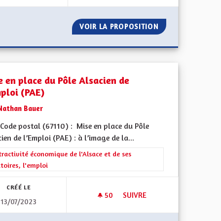
DU SUD DE L'ALSACE
VOIR LA PROPOSITION
NE PAS SORTIR D
e en place du Pôle Alsacien de
mploi (PAE)
Nathan Bauer
Code postal (67110) : Mise en place du Pôle
ien de l’Emploi (PAE) : à l’image de la...
 de ses territoires, l'emploi
rer les résultats de la catégorie : L'attractivité économique de l'Alsace e
tractivité économique de l'Alsace et de ses
itoires, l'emploi
CRÉÉ LE
50
50 ABONNÉS
SUIVRE
13/07/2023
RT
MISE EN PLACE DU PÔLE ALSAC