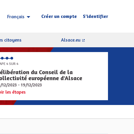
Créer un compte
S'identifier
Français
Choisir la langue
Sprache wählen
s citoyens
Alsace.eu
(Lien externe)
APE 4 SUR 4
élibération du Conseil de la
ollectivité européenne d'Alsace
8/12/2023 - 19/12/2023
oir les étapes