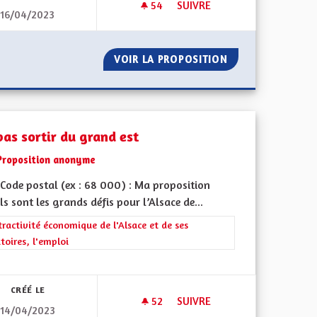
54
54 ABONNÉS
SUIVRE
16/04/2023
POUR UNE ALSACE AUTONOM
ISME
VOIR LA PROPOSITION
POUR UNE ALSA
pas sortir du grand est
Proposition anonyme
Code postal (ex : 68 000) : Ma proposition
ls sont les grands défis pour l’Alsace de...
rer les résultats de la catégorie : L'attractivité économique de l'Alsace e
tractivité économique de l'Alsace et de ses
itoires, l'emploi
 de ses territoires, l'emploi
CRÉÉ LE
52
52 ABONNÉS
SUIVRE
14/04/2023
'ALSACE
NE PAS SORTIR DU GRAND ES