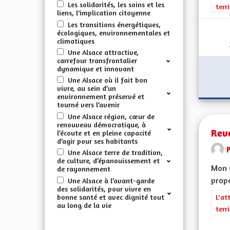
Les solidarités, les soins et les
terr
liens, l'implication citoyenne
Les transitions énergétiques,
écologiques, environnementales et
climatiques
Une Alsace attractive,
carrefour transfrontalier
dynamique et innovant
Une Alsace où il fait bon
vivre, au sein d’un
environnement préservé et
tourné vers l’avenir
Une Alsace région, cœur de
renouveau démocratique, à
Rev
l’écoute et en pleine capacité
d’agir pour ses habitants
Une Alsace terre de tradition,
de culture, d’épanouissement et
Mon 
de rayonnement
propo
Une Alsace à l’avant-garde
des solidarités, pour vivre en
bonne santé et avec dignité tout
Filt
L'at
au long de la vie
terr