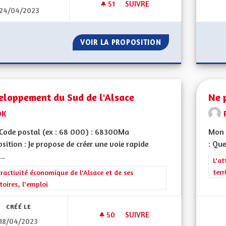
51
51 ABONNÉS
SUIVRE
24/04/2023
ALSACE ET TOURISME
VOIR LA PROPOSITION
ALSACE ET TOUR
eloppement du Sud de l'Alsace
Ne 
DK
Code postal (ex : 68 000) : 68300Ma
Mon 
sition : Je propose de créer une voie rapide
: Que
..
Filt
L'at
terr
rer les résultats de la catégorie : L'attractivité économique de l'Alsace et
tractivité économique de l'Alsace et de ses
itoires, l'emploi
CRÉÉ LE
50
50 ABONNÉS
SUIVRE
18/04/2023
DEVELOPPEMENT DU SUD DE L