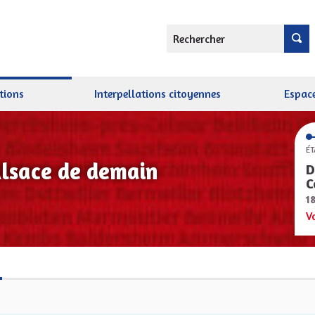
Rechercher
tions
Interpellations citoyennes
Espace
ÉT
Alsace de demain
D
C
1
V