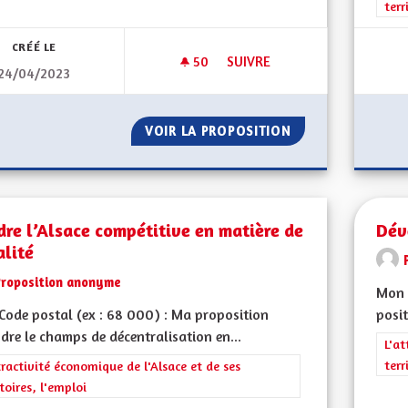
terr
CRÉÉ LE
50
50 ABONNÉS
SUIVRE
24/04/2023
REVENU UNIVERSEL
VOIR LA PROPOSITION
REVENU UNIVERS
re l’Alsace compétitive en matière de
Dév
alité
Proposition anonyme
Mon 
ode postal (ex : 68 000) : Ma proposition
posit
ndre le champs de décentralisation en...
Filt
L'at
terr
rer les résultats de la catégorie : L'attractivité économique de l'Alsace et
tractivité économique de l'Alsace et de ses
itoires, l'emploi