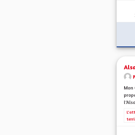
Alsa
Mon 
propo
l’Alsa
Filt
L'at
terr