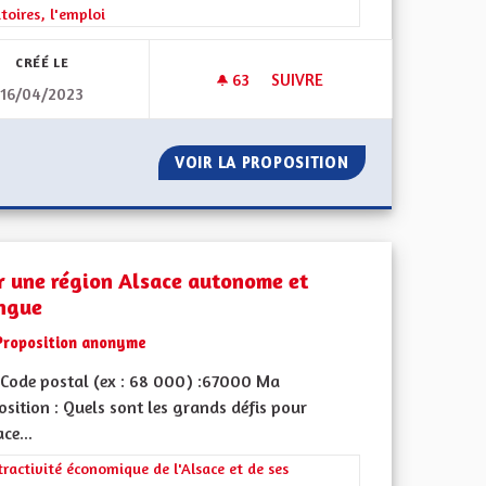
itoires, l'emploi
CRÉÉ LE
63
63 ABONNÉS
SUIVRE
16/04/2023
NCES SCOLAIRES
MOBILITÉ TRANSFRONTALIÈR
NES DE VACANCES SCOLAIRES
VOIR LA PROPOSITION
MOBILITÉ TRANS
r une région Alsace autonome et
ingue
Proposition anonyme
Code postal (ex : 68 000) :67000 Ma
sition : Quels sont les grands défis pour
 de ses territoires, l'emploi
ace...
rer les résultats de la catégorie : L'attractivité économique de l'Alsace e
tractivité économique de l'Alsace et de ses