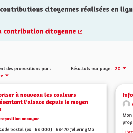
contributions citoyennes réalisées en lign
la contribution citoyenne
(Lien externe)
nt des propositions par :
Résultats par page :
20
re
riser à nouveau les couleurs
Info
ésentant l'alsace depuis le moyen
s
Mon 
Proposition anonyme
propo
ode postal (ex : 68 000) : 68470 felleringMa
Filt
L'at