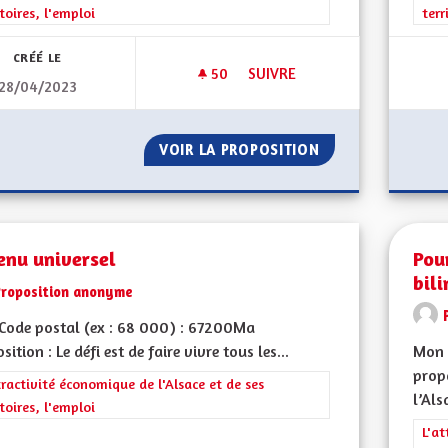
itoires, l'emploi
terr
CRÉÉ LE
50
50 ABONNÉS
SUIVRE
28/04/2023
RÉTABLIR LES ZONES DE VACA
VOIR LA PROPOSITION
RÉTABLIR LES ZO
enu universel
Pou
bil
Proposition anonyme
Code postal (ex : 68 000) : 67200Ma
sition : Le défi est de faire vivre tous les...
Mon 
propo
rer les résultats de la catégorie : L'attractivité économique de l'Alsace et
tractivité économique de l'Alsace et de ses
l’Als
itoires, l'emploi
Filt
L'at