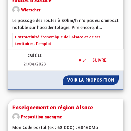
routes d'Alsace
Wierscher
Le passage des routes à 80km/h n'a pas eu d'impact
notable sur l'accidentologie. Pire encore, il...
Filtrer les résultats de la catégorie : L'attractivité économique 
L'attractivité économique de l'Alsace et de ses
territoires, l'emploi
CRÉÉ LE
51
51 ABONNÉS
SUIVRE
21/04/2023
REVENIR AUX 90KM
VOIR LA PROPOSITION
REVENI
Enseignement en région Alsace
Proposition anonyme
Mon Code postal (ex : 68 000) : 68460Ma