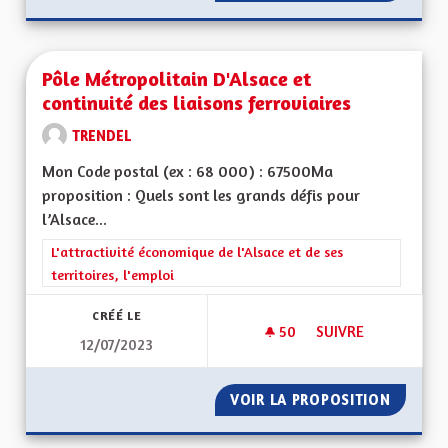
Pôle Métropolitain D'Alsace et
continuité des liaisons ferroviaires
TRENDEL
Mon Code postal (ex : 68 000) : 67500Ma
proposition : Quels sont les grands défis pour
l’Alsace...
Filtrer les résultats de la catégorie : L'attractivité économique 
L'attractivité économique de l'Alsace et de ses
territoires, l'emploi
CRÉÉ LE
50
50 ABONNÉS
SUIVRE
12/07/2023
VOIR LA PROPOSITION
PÔLE M