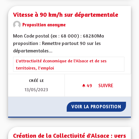
Vitesse à 90 km/h sur départementale
Proposition anonyme
Mon Code postal (ex : 68 000) : 68280Ma
proposition : Remettre partout 90 sur les
départementales...
Filtrer les résultats de la catégorie : L'attractivité économique 
L'attractivité économique de l'Alsace et de ses
territoires, l'emploi
CRÉÉ LE
49
49 ABONNÉS
SUIVRE
13/05/2023
VITESSE À 90 KM/
VOIR LA PROPOSITION
VITESS
Création de la Collectivité d'Alsace : vers