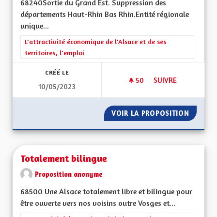
68240Sortie du Grand Est. Suppression des
départements Haut-Rhin Bas Rhin.Entité régionale
unique...
Filtrer les résultats de la catégorie : L'attractivité économique 
L'attractivité économique de l'Alsace et de ses
territoires, l'emploi
CRÉÉ LE
50
50 ABONNÉS
SUIVRE
10/05/2023
DÉPARTEMENT RÉG
VOIR LA PROPOSITION
DÉPART
Totalement bilingue
Proposition anonyme
68500 Une Alsace totalement libre et bilingue pour
être ouverte vers nos voisins outre Vosges et...