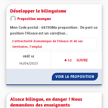
Développer le bilinguisme
Proposition anonyme
Mon Code postal : 68730Ma proposition : De part sa
position l'Alsace est un carrefour...
Filtrer les résultats de la catégorie : L'attractivité économique 
L'attractivité économique de l'Alsace et de ses
territoires, l'emploi
CRÉÉ LE
53
53 ABONNÉS
SUIVRE
14/04/2023
DÉVELOPPER LE BIL
VOIR LA PROPOSITION
DÉVELO
Alsace bilingue, en danger ! Nous
demandons des enseignants