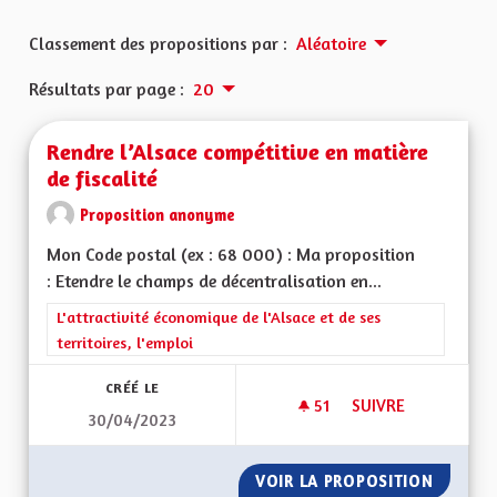
Classement des propositions par :
Aléatoire
Résultats par page :
20
Rendre l’Alsace compétitive en matière
de fiscalité
Proposition anonyme
Mon Code postal (ex : 68 000) : Ma proposition
: Etendre le champs de décentralisation en...
Filtrer les résultats de la catégorie : L'attractivité économique 
L'attractivité économique de l'Alsace et de ses
territoires, l'emploi
CRÉÉ LE
51
51 ABONNÉS
SUIVRE
30/04/2023
RENDRE L’ALSACE C
VOIR LA PROPOSITION
RENDRE 