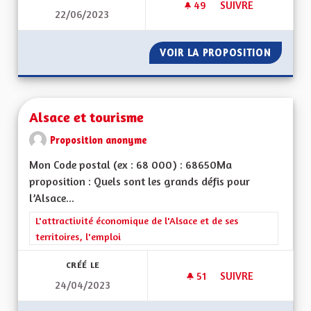
49
49 ABONNÉS
SUIVRE
22/06/2023
DROIT LOCAL ALSA
VOIR LA PROPOSITION
DROIT 
Alsace et tourisme
Proposition anonyme
Mon Code postal (ex : 68 000) : 68650Ma
proposition : Quels sont les grands défis pour
l’Alsace...
Filtrer les résultats de la catégorie : L'attractivité économique 
L'attractivité économique de l'Alsace et de ses
territoires, l'emploi
CRÉÉ LE
51
51 ABONNÉS
SUIVRE
24/04/2023
ALSACE ET TOURIS