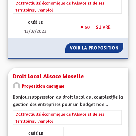
Filtrer les résultats de la catégorie : L'attractivité économique 
L'attractivité économique de l'Alsace et de ses
territoires, l'emploi
CRÉÉ LE
50
50 ABONNÉS
SUIVRE
13/07/2023
MISE EN PLACE DU P
VOIR LA PROPOSITION
MISE EN
Droit local Alsace Moselle
Proposition anonyme
Bonjoursuppression du droit local qui complexifie la
gestion des entreprises pour un budget non...
Filtrer les résultats de la catégorie : L'attractivité économique 
L'attractivité économique de l'Alsace et de ses
territoires, l'emploi
CRÉÉ LE