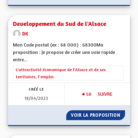
Developpement du Sud de l'Alsace
DK
Mon Code postal (ex : 68 000) : 68300Ma
proposition : Je propose de créer une voie rapide
entre...
Filtrer les résultats de la catégorie : L'attractivité économique 
L'attractivité économique de l'Alsace et de ses
territoires, l'emploi
CRÉÉ LE
50
50 ABONNÉS
SUIVRE
18/04/2023
DEVELOPPEMENT DU
VOIR LA PROPOSITION
DEVELO