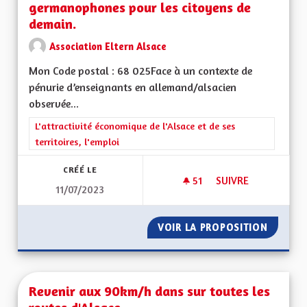
germanophones pour les citoyens de
demain.
Association Eltern Alsace
Mon Code postal : 68 025Face à un contexte de
pénurie d’enseignants en allemand/alsacien
observée...
Filtrer les résultats de la catégorie : L'attractivité économique 
L'attractivité économique de l'Alsace et de ses
territoires, l'emploi
CRÉÉ LE
51
51 ABONNÉS
SUIVRE
11/07/2023
ALSACE BILINGUE,
VOIR LA PROPOSITION
ALSACE
Revenir aux 90km/h dans sur toutes les