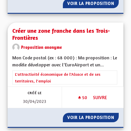
VOIR LA PROPOSITION
CRÉER 
Créer une zone franche dans les Trois-
Frontières
Proposition anonyme
Mon Code postal (ex : 68 000) : Ma proposition : Le
modèle développer avec l‘EuroAirport et un...
Filtrer les résultats de la catégorie : L'attractivité économique 
L'attractivité économique de l'Alsace et de ses
territoires, l'emploi
CRÉÉ LE
50
50 ABONNÉS
SUIVRE
30/04/2023
CRÉER UNE ZONE F
VOIR LA PROPOSITION
CRÉER 