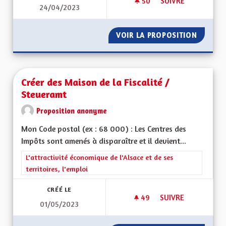
50
50 ABONNÉS
SUIVRE
24/04/2023
REVENU UNIVERSEL
VOIR LA PROPOSITION
REVENU
Créer des Maison de la Fiscalité /
Steueramt
Proposition anonyme
Mon Code postal (ex : 68 000) : Les Centres des
Impôts sont amenés à disparaître et il devient...
Filtrer les résultats de la catégorie : L'attractivité économique 
L'attractivité économique de l'Alsace et de ses
territoires, l'emploi
CRÉÉ LE
49
49 ABONNÉS
SUIVRE
01/05/2023
CRÉER DES MAISON 