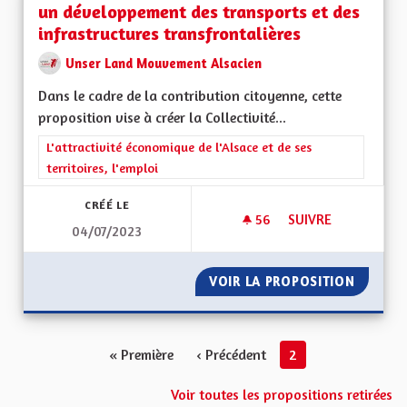
un développement des transports et des
infrastructures transfrontalières
Unser Land Mouvement Alsacien
Dans le cadre de la contribution citoyenne, cette
proposition vise à créer la Collectivité...
Filtrer les résultats de la catégorie : L'attractivité économique 
L'attractivité économique de l'Alsace et de ses
territoires, l'emploi
CRÉÉ LE
56
56 ABONNÉS
SUIVRE
04/07/2023
CRÉATION DE LA CO
VOIR LA PROPOSITION
CRÉATI
« Première
‹ Précédent
2
Voir toutes les propositions retirées