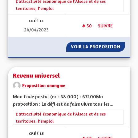
Filtrer les résultats de la catégorie : L'attractivité économique 
L'attractivité économique de l'Alsace et de ses
territoires, l'emploi
CRÉÉ LE
50
50 ABONNÉS
SUIVRE
24/04/2023
TOTALEMENT BILIN
VOIR LA PROPOSITION
TOTALE
Revenu universel
Proposition anonyme
Mon Code postal (ex : 68 000) : 67200Ma
proposition : Le défi est de faire vivre tous les...
Filtrer les résultats de la catégorie : L'attractivité économique 
L'attractivité économique de l'Alsace et de ses
territoires, l'emploi
CRÉÉ LE