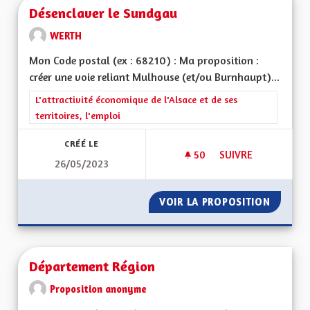
Désenclaver le Sundgau
WERTH
Mon Code postal (ex : 68210) : Ma proposition :
créer une voie reliant Mulhouse (et/ou Burnhaupt)...
Filtrer les résultats de la catégorie : L'attractivité économique 
L'attractivité économique de l'Alsace et de ses
territoires, l'emploi
CRÉÉ LE
50
50 ABONNÉS
SUIVRE
26/05/2023
DÉSENCLAVER LE S
VOIR LA PROPOSITION
DÉSENC
Département Région
Proposition anonyme