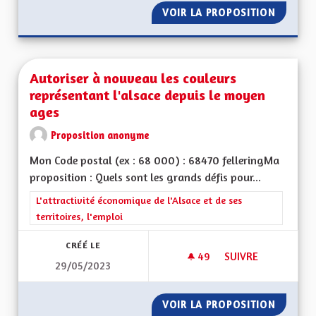
VOIR LA PROPOSITION
ALSACE
Autoriser à nouveau les couleurs
représentant l'alsace depuis le moyen
ages
Proposition anonyme
Mon Code postal (ex : 68 000) : 68470 felleringMa
proposition : Quels sont les grands défis pour...
Filtrer les résultats de la catégorie : L'attractivité économique 
L'attractivité économique de l'Alsace et de ses
territoires, l'emploi
CRÉÉ LE
49
49 ABONNÉS
SUIVRE
29/05/2023
AUTORISER À NOUV
VOIR LA PROPOSITION
AUTORI